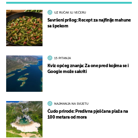
UZ RUČAK ILI VEČERU
Savršeni prilog: Recept za najfinije mahune
sa špekom
15 PITANJA
Kviz općeg znanja: Za one pred kojima se i
Google može sakriti
NAJMANJA NA SVIJETU
Čudo prirode: Predivna pješčana plaža na
100 metara od mora