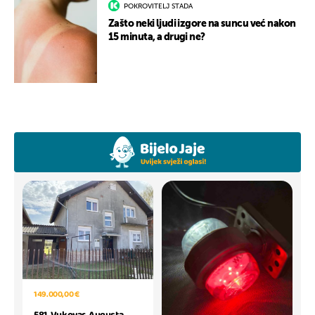
POKROVITELJ STADA
Zašto neki ljudi izgore na suncu već nakon
15 minuta, a drugi ne?
149.000,00 €
581. Vukovar, Augusta