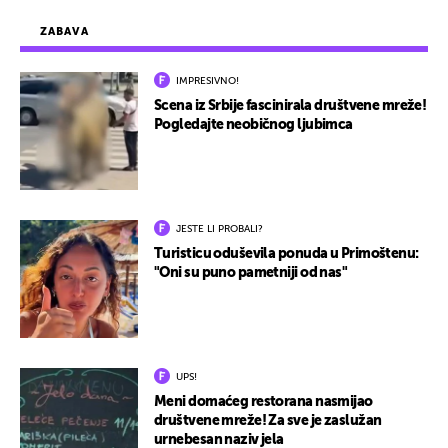
ZABAVA
IMPRESIVNO!
Scena iz Srbije fascinirala društvene mreže!
Pogledajte neobičnog ljubimca
JESTE LI PROBALI?
Turisticu oduševila ponuda u Primoštenu:
"Oni su puno pametniji od nas"
UPS!
Meni domaćeg restorana nasmijao
društvene mreže! Za sve je zaslužan
urnebesan naziv jela