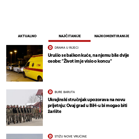
AKTUALNO
NAJČITANIJE
NAJKOMENTIRANIJE
DRAMA U RIJECI
Urušio se balkon kuće, na njemu bile dvije
osobe: "Život im je visio o koncu"
BURE BARUTA
Ukrajinski stručnjak upozorava na novu
prijetnju: Ovaj grad u BiH-u bi mogao biti
žarište
STIŽU NOVE VRUĆINE