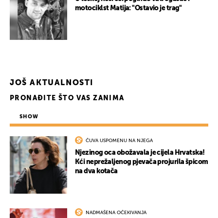
motociklst Matija: "Ostavio je trag"
JOŠ AKTUALNOSTI
PRONAĐITE ŠTO VAS ZANIMA
SHOW
ČUVA USPOMENU NA NJEGA
Njezinog oca obožavala je cijela Hrvatska!
Kći neprežaljenog pjevača projurila špicom
na dva kotača
NADMAŠENA OČEKIVANJA