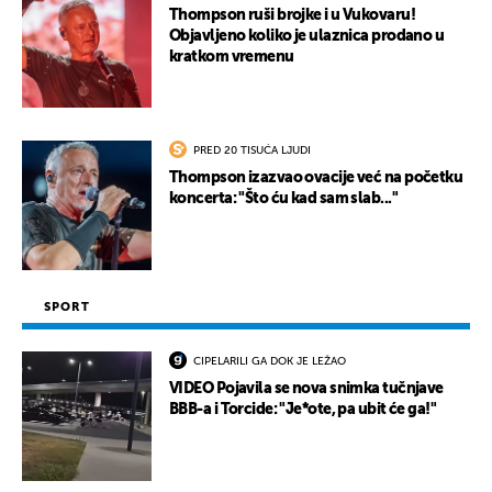
Thompson ruši brojke i u Vukovaru!
Objavljeno koliko je ulaznica prodano u
kratkom vremenu
PRED 20 TISUĆA LJUDI
Thompson izazvao ovacije već na početku
koncerta: "Što ću kad sam slab..."
SPORT
CIPELARILI GA DOK JE LEŽAO
VIDEO Pojavila se nova snimka tučnjave
BBB-a i Torcide: "Je*ote, pa ubit će ga!"