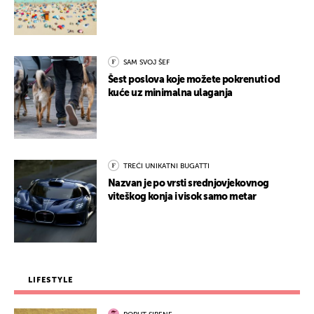
SAM SVOJ ŠEF
Šest poslova koje možete pokrenuti od
kuće uz minimalna ulaganja
TREĆI UNIKATNI BUGATTI
Nazvan je po vrsti srednjovjekovnog
viteškog konja i visok samo metar
LIFESTYLE