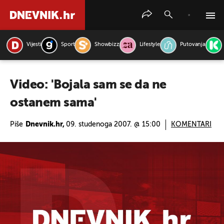
Vijesti
Sport
Showbizz
Lifestyle
Putovanja
PRETRAŽITE VIJESTI
Video: 'Bojala sam se da ne
ostanem sama'
Piše
Dnevnik.hr,
09. studenoga 2007. @ 15:00
KOMENTARI