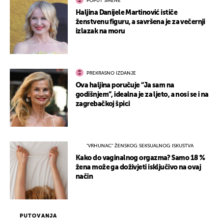
POPUT SIRENE
Haljina Danijele Martinović ističe
ženstvenu figuru, a savršena je za večernji
izlazak na moru
PREKRASNO IZDANJE
Ova haljina poručuje “Ja sam na
godišnjem”, idealna je za ljeto, a nosi se i na
zagrebačkoj špici
"VRHUNAC" ŽENSKOG SEKSUALNOG ISKUSTVA
Kako do vaginalnog orgazma? Samo 18 %
žena može ga doživjeti isključivo na ovaj
način
PUTOVANJA