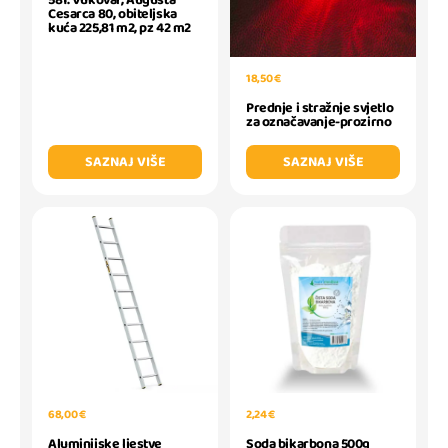
Cesarca 80, obiteljska
kuća 225,81 m2, pz 42 m2
18,50 €
Prednje i stražnje svjetlo
za označavanje-prozirno
SAZNAJ VIŠE
SAZNAJ VIŠE
68,00 €
2,24 €
Aluminijske ljestve
Soda bikarbona 500g