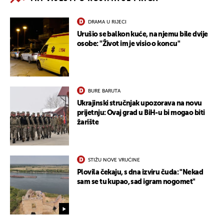
DRAMA U RIJECI
Urušio se balkon kuće, na njemu bile dvije
osobe: "Život im je visio o koncu"
BURE BARUTA
Ukrajinski stručnjak upozorava na novu
prijetnju: Ovaj grad u BiH-u bi mogao biti
žarište
STIŽU NOVE VRUĆINE
Plovila čekaju, s dna izviru čuda: "Nekad
sam se tu kupao, sad igram nogomet"