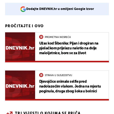
Dodajte DNEVNIK.hr u omiljeni Google izvor
PROČITAJTE I OVO
PROMETNA NESREĆA
Užas kod Šibenika: Pijan i drogiran na
pješačkom prijelazu naletio na dvije
maloljetnice, bore se za život
STRAVA U SUSJEDSTVU
Djevojčice snimale selfie pred
nadolazećim vlakom. Jedna na mjestu
poginula, druga zbog šoka u bolnici
TRI VIJESTI O KOJIMA SE PRIČA