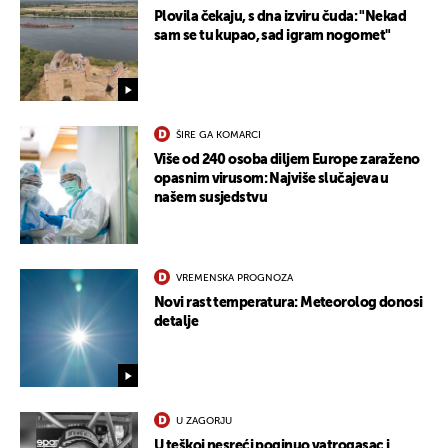
Plovila čekaju, s dna izviru čuda: "Nekad
sam se tu kupao, sad igram nogomet"
ŠIRE GA KOMARCI
Više od 240 osoba diljem Europe zaraženo
opasnim virusom: Najviše slučajeva u
našem susjedstvu
VREMENSKA PROGNOZA
Novi rast temperatura: Meteorolog donosi
detalje
UKLJUČITE NOTIFIKACIJE
U ZAGORJU
U teškoj nesreći poginuo vatrogasac i