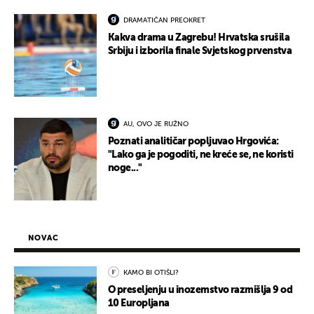
DRAMATIČAN PREOKRET
Kakva drama u Zagrebu! Hrvatska srušila
Srbiju i izborila finale Svjetskog prvenstva
AU, OVO JE RUŽNO
Poznati analitičar popljuvao Hrgovića:
"Lako ga je pogoditi, ne kreće se, ne koristi
noge..."
NOVAC
KAMO BI OTIŠLI?
O preseljenju u inozemstvo razmišlja 9 od
10 Europljana