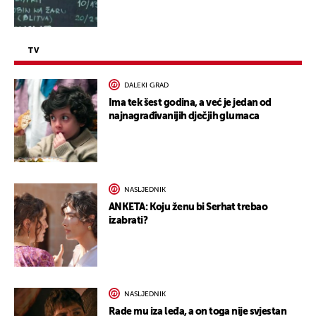
TV
DALEKI GRAD
Ima tek šest godina, a već je jedan od
najnagrađivanijih dječjih glumaca
NASLJEDNIK
ANKETA: Koju ženu bi Serhat trebao
izabrati?
NASLJEDNIK
Rade mu iza leđa, a on toga nije svjestan