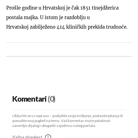
Prošle godine u Hrvatskoj je čak 1851 tinejdžerica
postala majka. U istom je razdoblju u
Hrvatskoj zabilježeno 414 kliničkih prekida trudnoće.
Komentari
(0)
Uključite se u raspravu – podijelite svoje mišljenje, postavite pitanja ili
ponudite svoj pogled na temu. Vaš komentar može potaknuti
zanimljiv dijalog i obogatiti zajednicu našeg portala.
Važna obavijest
!