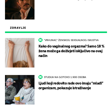
ZDRAVLJE
"VRHUNAC" ŽENSKOG SEKSUALNOG ISKUSTVA
Kako do vaginalnog orgazma? Samo 18 %
žena može ga doživjeti isključivo na ovaj
način
STUDIJA NA GOTOVO 1.900 OSOBA
Ljudi koji redovito rade ovo imaju “mlađi”
organizam, pokazuje istraživanje