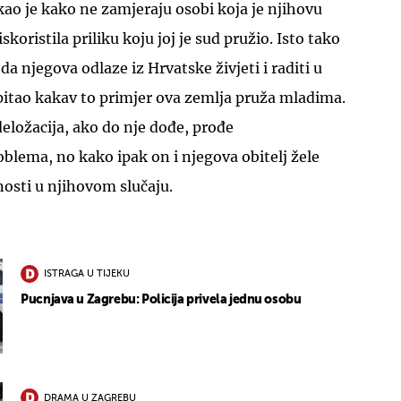
kao je kako ne zamjeraju osobi koja je njihovu
skoristila priliku koju joj je sud pružio. Isto tako
 da njegova odlaze iz Hrvatske živjeti i raditi u
apitao kakav to primjer ova zemlja pruža mladima.
deložacija, ako do nje dođe, prođe
blema, no kako ipak on i njegova obitelj žele
nosti u njihovom slučaju.
ISTRAGA U TIJEKU
Pucnjava u Zagrebu: Policija privela jednu osobu
DRAMA U ZAGREBU