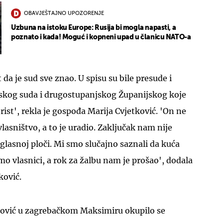
OBAVJEŠTAJNO UPOZORENJE
Uzbuna na istoku Europe: Rusija bi mogla napasti, a
poznato i kada! Moguć i kopneni upad u članicu NATO-a
 da je sud sve znao. U spisu su bile presude i
UKLJUČITE NOTIFIKACIJE
kog suda i drugostupanjskog Županijskog koje
ist', rekla je gospođa Marija Cvjetković. 'On ne
lasništvo, a to je uradio. Zaključak nam nije
oglasnoj ploči. Mi smo slučajno saznali da kuća
mo vlasnici, a rok za žalbu nam je prošao', dodala
ković.
tković u zagrebačkom Maksimiru okupilo se