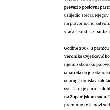
prevario poslovni part
uslijedio stečaj. Njego
na pravomoćnu zatvorsku
vraćati kredit, a banka
Godine 2003. u parnicu 
Veronika Cvjetkovi
ć
koj
njenu zakonsku polovicu
smatrala da je zakonsk
suprug Tomislav založio 
sve. U toj je parnici
dobi
na Županijskom sudu.
U
preminuo te je novi sud