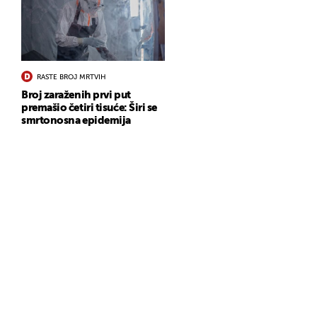
RASTE BROJ MRTVIH
Broj zaraženih prvi put
premašio četiri tisuće: Širi se
smrtonosna epidemija