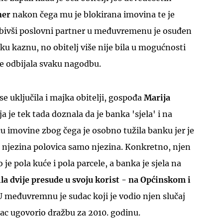
ner
nakon čega mu je blokirana imovina te je
v bivši poslovni partner u međuvremenu je osuđen
 kaznu, no obitelj više nije bila u mogućnosti
 je odbijala svaku nagodbu.
se uključila i majka obitelji, gospođa
Marija
a je tek tada doznala da je banka 'sjela' i na
 imovine zbog čega je osobno tužila banku jer je
i njezina polovica samo njezina. Konkretno, njen
je pola kuće i pola parcele, a banka je sjela na
la dvije presude u svoju korist - na Općinskom i
 međuvremnu je sudac koji je vodio njen slučaj
ac ugovorio dražbu za 2010. godinu.