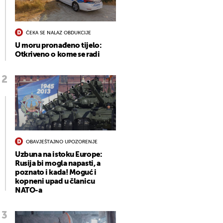
ČEKA SE NALAZ OBDUKCIJE
U moru pronađeno tijelo:
Otkriveno o kome se radi
OBAVJEŠTAJNO UPOZORENJE
Uzbuna na istoku Europe:
Rusija bi mogla napasti, a
poznato i kada! Moguć i
kopneni upad u članicu
NATO-a