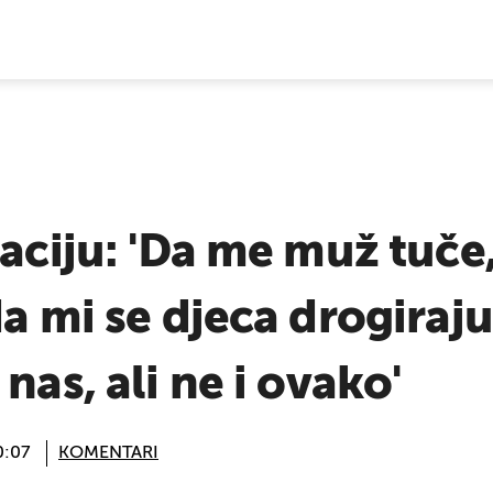
E VIJESTI
aciju: 'Da me muž tuče,
da mi se djeca drogiraj
nas, ali ne i ovako'
0:07
KOMENTARI