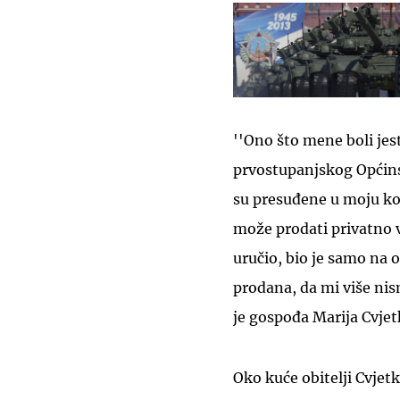
''Ono što mene boli jest
prvostupanjskog Općins
su presuđene u moju kor
može prodati privatno v
uručio, bio je samo na 
prodana, da mi više nis
je gospođa Marija Cvjet
Oko kuće obitelji Cvje