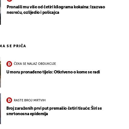
Pronašli mu više od četiri kilograma kokaina: Izazvao
nesreću, ozlijedio i policajca
IMA SE PRIČA
ČEKA SE NALAZ OBDUKCIJE
U moru pronađeno tijelo: Otkriveno o kome se radi
RASTE BROJ MRTVIH
Broj zaraženih prvi put premašio četiri tisuće: Širi se
smrtonosna epidemija