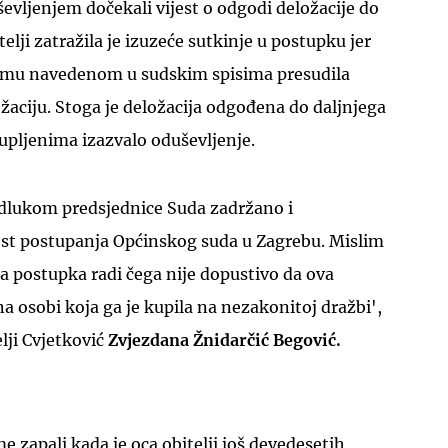
ševljenjem dočekali vijest o odgodi deložacije do
telji zatražila je izuzeće sutkinje u postupku jer
vemu navedenom u sudskim spisima presudila
žaciju. Stoga je deložacija odgođena do daljnjega
kupljenima izazvalo oduševljenje.
dlukom predsjednice Suda zadržano i
ost postupanja Općinskog suda u Zagrebu. Mislim
a postupka radi čega nije dopustivo da ova
 osobi koja ga je kupila na nezakonitoj dražbi',
lji Cvjetković
Zvjezdana Žnidarčić Begović.
e zapali kada je oca obitelji još devedesetih