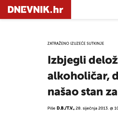
PRETRAŽIT
ZATRAŽENO IZUZEĆE SUTKINJE
Izbjegli delož
alkoholičar, 
našao stan za 
Piše
D.B./T.V.,
28. siječnja 2013. @ 1