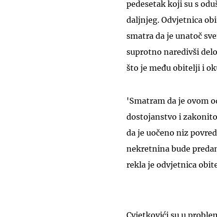
pedesetak koji su s odu
daljnjeg. Odvjetnica obi
smatra da je unatoč s
suprotno naredivši delo
što je među obitelji i o
'Smatram da je ovom o
dostojanstvo i zakonit
da je uočeno niz povred
nekretnina bude predana
rekla je odvjetnica obite
Cvjetkovići su u problem