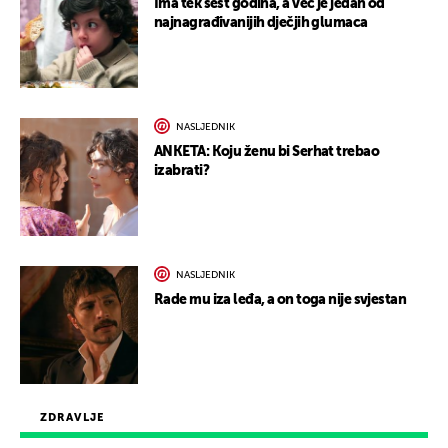
Ima tek šest godina, a već je jedan od
najnagrađivanijih dječjih glumaca
NASLJEDNIK
ANKETA: Koju ženu bi Serhat trebao
izabrati?
NASLJEDNIK
Rade mu iza leđa, a on toga nije svjestan
ZDRAVLJE