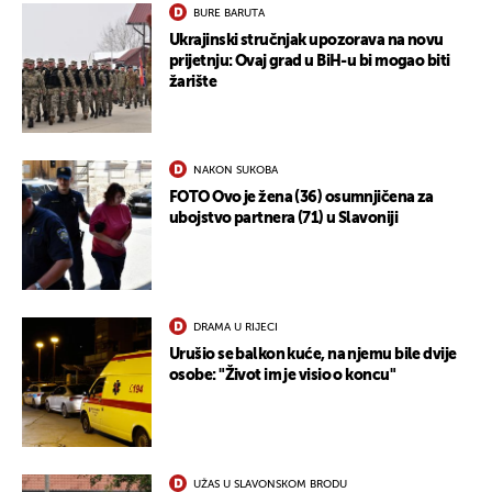
BURE BARUTA
Ukrajinski stručnjak upozorava na novu
prijetnju: Ovaj grad u BiH-u bi mogao biti
žarište
NAKON SUKOBA
FOTO Ovo je žena (36) osumnjičena za
ubojstvo partnera (71) u Slavoniji
DRAMA U RIJECI
Urušio se balkon kuće, na njemu bile dvije
osobe: "Život im je visio o koncu"
UŽAS U SLAVONSKOM BRODU