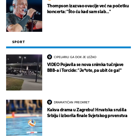
UKLJUČITE NOTIFIKACIJE
Thompson izazvao ovacije već na početku
koncerta: "Što ću kad sam slab..."
SPORT
CIPELARILI GA DOK JE LEŽAO
VIDEO Pojavila se nova snimka tučnjave
BBB-a i Torcide: "Je*ote, pa ubit će ga!"
DRAMATIČAN PREOKRET
Kakva drama u Zagrebu! Hrvatska srušila
Srbiju i izborila finale Svjetskog prvenstva