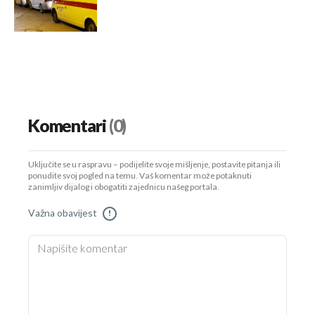
Komentari
(0)
Uključite se u raspravu – podijelite svoje mišljenje, postavite pitanja ili
ponudite svoj pogled na temu. Vaš komentar može potaknuti
zanimljiv dijalog i obogatiti zajednicu našeg portala.
Važna obavijest
!