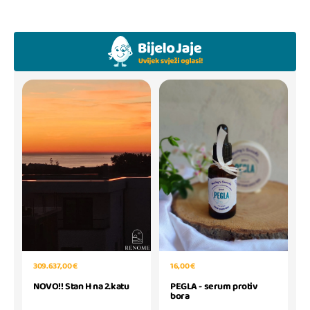
309.637,00 €
16,00 €
NOVO!! Stan H na 2.katu
PEGLA - serum protiv
bora