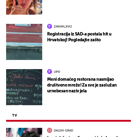
ZANIMLJIVO
Registracija iz SAD-a postala hit u
Hrvatskoj! Pogledajte zašto
UPS!
Meni domaćeg restorana nasmijao
društvene mreže! Za sve je zaslužan
urnebesan naziv jela
TV
DALEKI GRAD