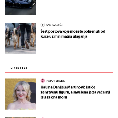
SAM SVOJ ŠEF
Šest poslova koje možete pokrenuti od
kuće uz minimalna ulaganja
LIFESTYLE
POPUT SIRENE
Haljina Danijele Martinović ističe
ženstvenu figuru, a savršena je za večernji
izlazak na moru