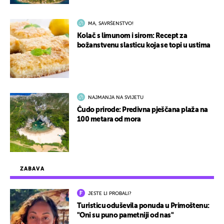
MA, SAVRŠENSTVO!
Kolač s limunom i sirom: Recept za
božanstvenu slasticu koja se topi u ustima
NAJMANJA NA SVIJETU
Čudo prirode: Predivna pješčana plaža na
100 metara od mora
ZABAVA
JESTE LI PROBALI?
Turisticu oduševila ponuda u Primoštenu:
"Oni su puno pametniji od nas"