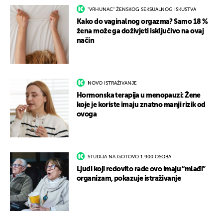
"VRHUNAC" ŽENSKOG SEKSUALNOG ISKUSTVA
Kako do vaginalnog orgazma? Samo 18 %
žena može ga doživjeti isključivo na ovaj
način
NOVO ISTRAŽIVANJE
Hormonska terapija u menopauzi: Žene
koje je koriste imaju znatno manji rizik od
ovoga
STUDIJA NA GOTOVO 1.900 OSOBA
Ljudi koji redovito rade ovo imaju “mlađi”
organizam, pokazuje istraživanje