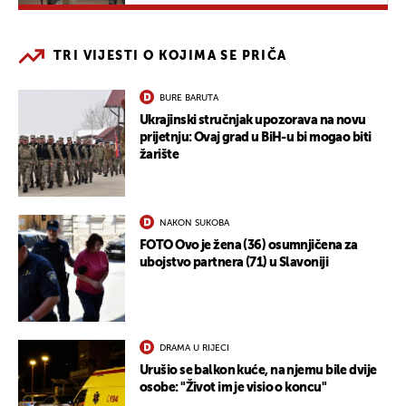
TRI VIJESTI O KOJIMA SE PRIČA
BURE BARUTA
Ukrajinski stručnjak upozorava na novu
prijetnju: Ovaj grad u BiH-u bi mogao biti
žarište
NAKON SUKOBA
FOTO Ovo je žena (36) osumnjičena za
ubojstvo partnera (71) u Slavoniji
DRAMA U RIJECI
Urušio se balkon kuće, na njemu bile dvije
osobe: "Život im je visio o koncu"