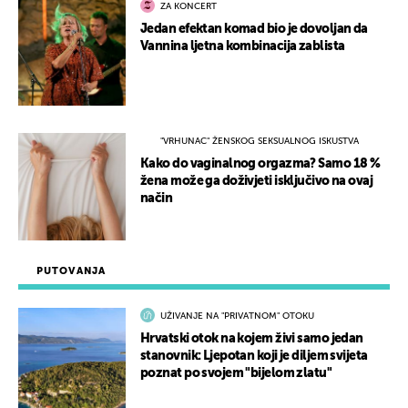
ZA KONCERT
Jedan efektan komad bio je dovoljan da
Vannina ljetna kombinacija zablista
"VRHUNAC" ŽENSKOG SEKSUALNOG ISKUSTVA
Kako do vaginalnog orgazma? Samo 18 %
žena može ga doživjeti isključivo na ovaj
način
PUTOVANJA
UŽIVANJE NA "PRIVATNOM" OTOKU
Hrvatski otok na kojem živi samo jedan
stanovnik: Ljepotan koji je diljem svijeta
poznat po svojem "bijelom zlatu"