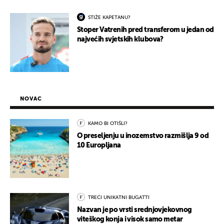
STIŽE KAPETANU?
Stoper Vatrenih pred transferom u jedan od
najvećih svjetskih klubova?
NOVAC
KAMO BI OTIŠLI?
O preseljenju u inozemstvo razmišlja 9 od
10 Europljana
TREĆI UNIKATNI BUGATTI
Nazvan je po vrsti srednjovjekovnog
viteškog konja i visok samo metar