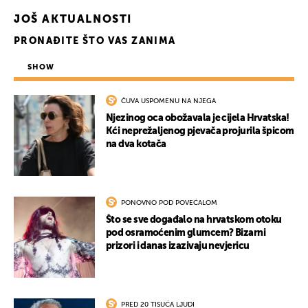
JOŠ AKTUALNOSTI
PRONAĐITE ŠTO VAS ZANIMA
SHOW
ČUVA USPOMENU NA NJEGA
Njezinog oca obožavala je cijela Hrvatska!
Kći neprežaljenog pjevača projurila špicom
na dva kotača
PONOVNO POD POVEĆALOM
Što se sve događalo na hrvatskom otoku
pod osramoćenim glumcem? Bizarni
prizori i danas izazivaju nevjericu
PRED 20 TISUĆA LJUDI