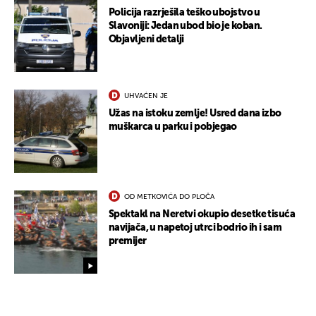
Policija razrješila teško ubojstvo u
Slavoniji: Jedan ubod bio je koban.
Objavljeni detalji
UHVAĆEN JE
Užas na istoku zemlje! Usred dana izbo
muškarca u parku i pobjegao
OD METKOVIĆA DO PLOČA
Spektakl na Neretvi okupio desetke tisuća
navijača, u napetoj utrci bodrio ih i sam
premijer