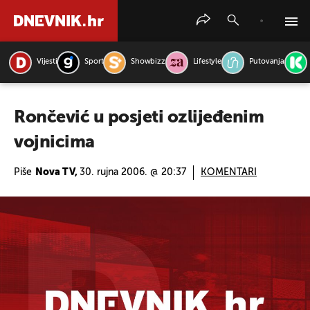
Vijesti
Sport
Showbizz
Lifestyle
Putovanja
PRETRAŽITE VIJESTI
Rončević u posjeti ozlijeđenim
vojnicima
Piše
Nova TV,
30. rujna 2006. @ 20:37
KOMENTARI