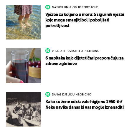
NAJSIGURNIJI OBLIK REKREACIJE
Vježbe za koljeno u moru: 5 sigurnih vježbi
koje mogu smanjiti bol i poboljšati
pokretljivost
VRIJEDI IH UVRSTITI U PREHRANU
6 napitaka koje dijetetičari preporučuju za
zdrave zglobove
DANAS DJELUJU NEOBIČNO
Kako su žene održavale higijenu 1950-ih?
Neke navike danas bi vas mogle iznenaditi