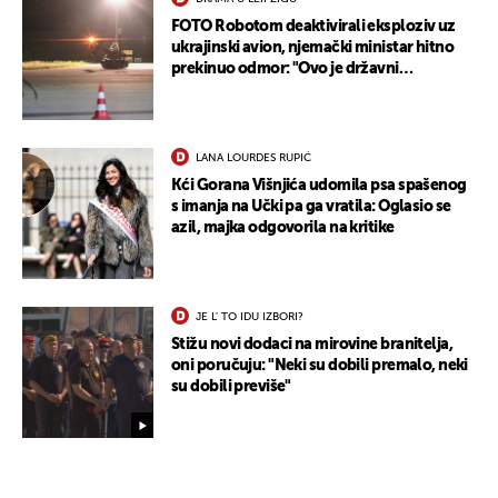
FOTO Robotom deaktivirali eksploziv uz
ukrajinski avion, njemački ministar hitno
prekinuo odmor: "Ovo je državni
terorizam"
LANA LOURDES RUPIĆ
Kći Gorana Višnjića udomila psa spašenog
s imanja na Učki pa ga vratila: Oglasio se
azil, majka odgovorila na kritike
JE L' TO IDU IZBORI?
Stižu novi dodaci na mirovine branitelja,
oni poručuju: "Neki su dobili premalo, neki
su dobili previše"
UKLJUČITE NOTIFIKACIJE