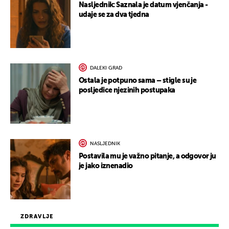
Nasljednik: Saznala je datum vjenčanja -
udaje se za dva tjedna
DALEKI GRAD
Ostala je potpuno sama – stigle su je
posljedice njezinih postupaka
NASLJEDNIK
Postavila mu je važno pitanje, a odgovor ju
je jako iznenadio
ZDRAVLJE