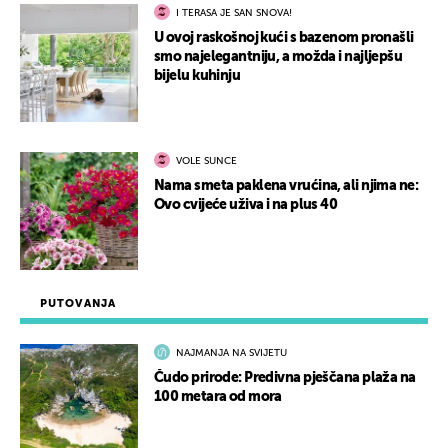
I TERASA JE SAN SNOVA!
U ovoj raskošnoj kući s bazenom pronašli
smo najelegantniju, a možda i najljepšu
bijelu kuhinju
VOLE SUNCE
Nama smeta paklena vrućina, ali njima ne:
Ovo cvijeće uživa i na plus 40
PUTOVANJA
NAJMANJA NA SVIJETU
Čudo prirode: Predivna pješčana plaža na
100 metara od mora