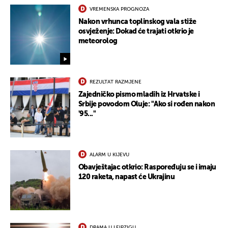
VREMENSKA PROGNOZA
Nakon vrhunca toplinskog vala stiže
osvježenje: Dokad će trajati otkrio je
meteorolog
REZULTAT RAZMJENE
Zajedničko pismo mladih iz Hrvatske i
Srbije povodom Oluje: "Ako si rođen nakon
'95..."
ALARM U KIJEVU
Obavještajac otkrio: Raspoređuju se i imaju
120 raketa, napast će Ukrajinu
DRAMA U LEIPZIGU