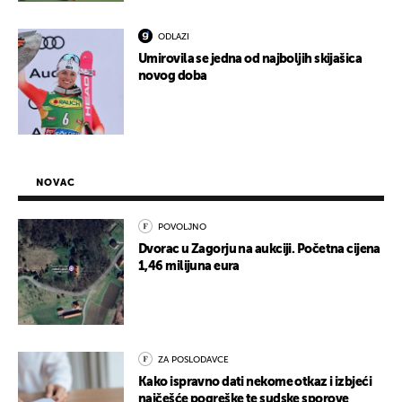
ODLAZI
Umirovila se jedna od najboljih skijašica
novog doba
NOVAC
POVOLJNO
Dvorac u Zagorju na aukciji. Početna cijena
1,46 milijuna eura
ZA POSLODAVCE
Kako ispravno dati nekome otkaz i izbjeći
najčešće pogreške te sudske sporove