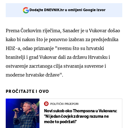
Dodajte DNEVNIK.hr u omiljeni Google izvor
Prema Čorkovim riječima, Sanader je u Vukovar došao
kako bi nakon što je ponovno izabran za predsjednika
HDZ-a, odao priznanje "svemu što su hrvatski
branitelji i grad Vukovar dali za državu Hrvatsku i
ostvarenje zacrtanoga cilja stvaranja suverene i
moderne hrvatske države".
PROČITAJTE I OVO
POLITIČKI PRIJEPORI
Novi sukob oko Thompsona u Vukovaru:
"Ni jedan čovjek zdravog razuma ne
može to podržati"