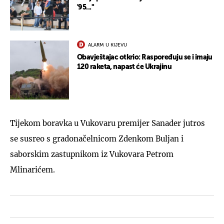
'95..."
ALARM U KIJEVU
Obavještajac otkrio: Raspoređuju se i imaju
120 raketa, napast će Ukrajinu
Tijekom boravka u Vukovaru premijer Sanader jutros
se susreo s gradonačelnicom Zdenkom Buljan i
saborskim zastupnikom iz Vukovara Petrom
Mlinarićem.