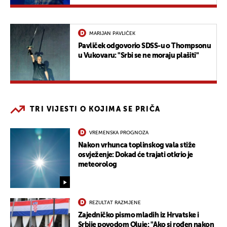
MARIJAN PAVLIČEK
Pavliček odgovorio SDSS-u o Thompsonu
u Vukovaru: "Srbi se ne moraju plašiti"
TRI VIJESTI O KOJIMA SE PRIČA
VREMENSKA PROGNOZA
Nakon vrhunca toplinskog vala stiže
osvježenje: Dokad će trajati otkrio je
meteorolog
REZULTAT RAZMJENE
Zajedničko pismo mladih iz Hrvatske i
Srbije povodom Oluje: "Ako si rođen nakon