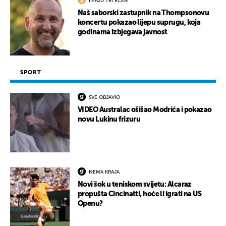
IMAJU TRI KĆERI
Naš saborski zastupnik na Thompsonovu
koncertu pokazao lijepu suprugu, koja
godinama izbjegava javnost
SPORT
SVE OBJAVIO
VIDEO Australac ošišao Modrića i pokazao
novu Lukinu frizuru
NEMA KRAJA
Novi šok u teniskom svijetu: Alcaraz
propušta Cincinatti, hoće li igrati na US
Openu?