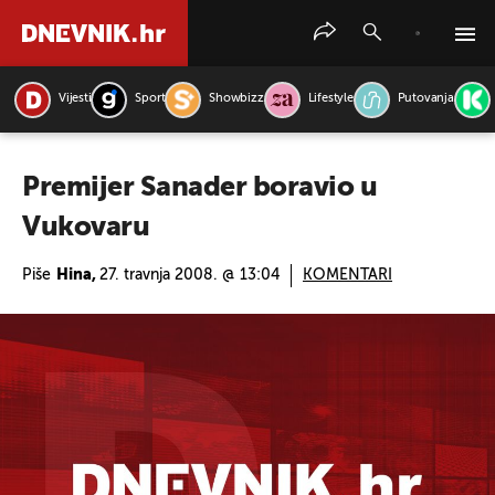
Vijesti
Sport
Showbizz
Lifestyle
Putovanja
PRETRAŽITE VIJESTI
Premijer Sanader boravio u
Vukovaru
Piše
Hina,
27. travnja 2008. @ 13:04
KOMENTARI