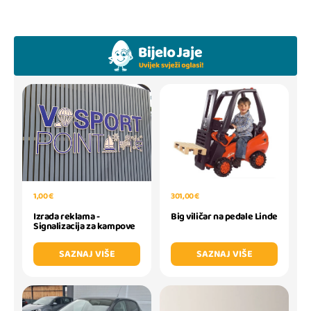
301,00 €
1,00 €
Big viličar na pedale Linde
Izrada reklama -
Signalizacija za kampove
SAZNAJ VIŠE
SAZNAJ VIŠE