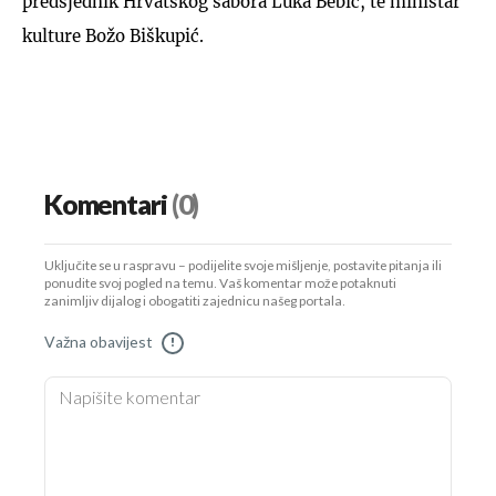
predsjednik Hrvatskog sabora Luka Bebić, te ministar
kulture Božo Biškupić.
Komentari
(0)
Uključite se u raspravu – podijelite svoje mišljenje, postavite pitanja ili
ponudite svoj pogled na temu. Vaš komentar može potaknuti
zanimljiv dijalog i obogatiti zajednicu našeg portala.
Važna obavijest
!