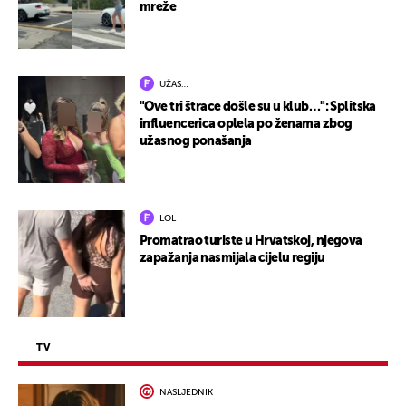
mreže
UŽAS…
"Ove tri štrace došle su u klub…": Splitska
influencerica oplela po ženama zbog
užasnog ponašanja
LOL
Promatrao turiste u Hrvatskoj, njegova
zapažanja nasmijala cijelu regiju
TV
NASLJEDNIK