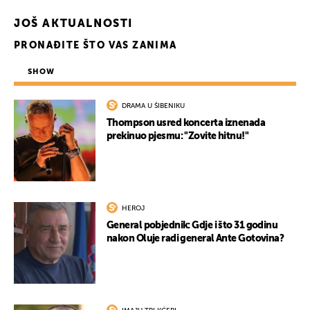
JOŠ AKTUALNOSTI
PRONAĐITE ŠTO VAS ZANIMA
SHOW
DRAMA U ŠIBENIKU
Thompson usred koncerta iznenada
prekinuo pjesmu: "Zovite hitnu!"
HEROJ
General pobjednik: Gdje i što 31 godinu
nakon Oluje radi general Ante Gotovina?