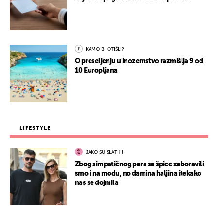
KAMO BI OTIŠLI?
O preseljenju u inozemstvo razmišlja 9 od
10 Europljana
LIFESTYLE
JAKO SU SLATKI!
Zbog simpatičnog para sa špice zaboravili
smo i na modu, no damina haljina itekako
nas se dojmila