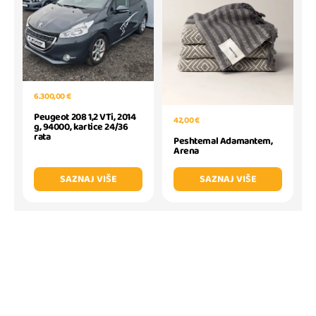
6.300,00 €
Peugeot 208 1,2 VTi, 2014
42,00 €
g, 94000, kartice 24/36
rata
Peshtemal Adamantem,
Arena
SAZNAJ VIŠE
SAZNAJ VIŠE