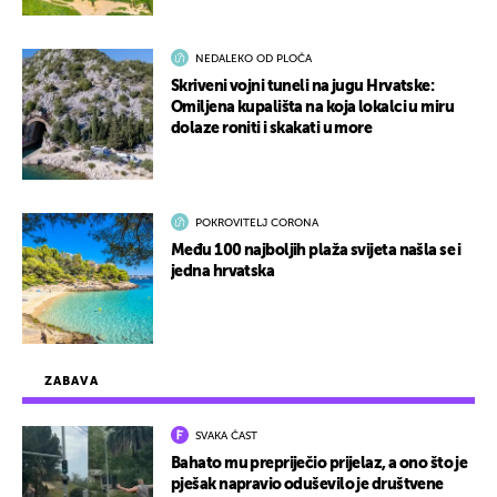
NEDALEKO OD PLOČA
Skriveni vojni tuneli na jugu Hrvatske:
Omiljena kupališta na koja lokalci u miru
dolaze roniti i skakati u more
POKROVITELJ CORONA
Među 100 najboljih plaža svijeta našla se i
jedna hrvatska
ZABAVA
SVAKA ČAST
Bahato mu prepriječio prijelaz, a ono što je
pješak napravio oduševilo je društvene