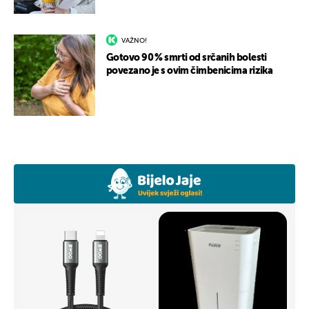
VAŽNO!
Gotovo 90 % smrti od srčanih bolesti
povezano je s ovim čimbenicima rizika