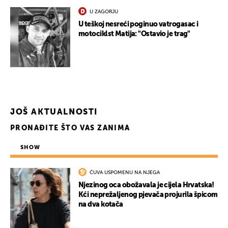
U ZAGORJU
U teškoj nesreći poginuo vatrogasac i
motociklst Matija: "Ostavio je trag"
JOŠ AKTUALNOSTI
PRONAĐITE ŠTO VAS ZANIMA
SHOW
ČUVA USPOMENU NA NJEGA
UKLJUČITE NOTIFIKACIJE
Njezinog oca obožavala je cijela Hrvatska!
Kći neprežaljenog pjevača projurila špicom
na dva kotača