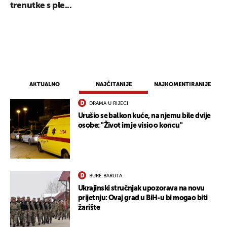
trenutke s ple...
AKTUALNO
NAJČITANIJE
NAJKOMENTIRANIJE
DRAMA U RIJECI
Urušio se balkon kuće, na njemu bile dvije
osobe: "Život im je visio o koncu"
BURE BARUTA
Ukrajinski stručnjak upozorava na novu
prijetnju: Ovaj grad u BiH-u bi mogao biti
žarište