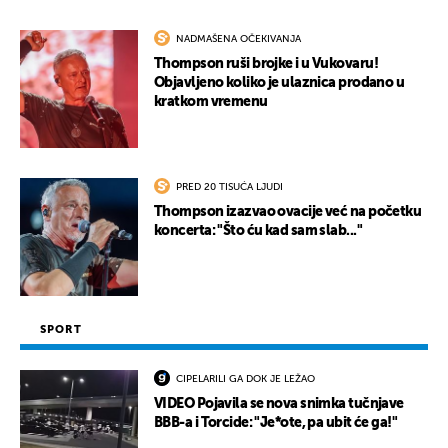
NADMAŠENA OČEKIVANJA
Thompson ruši brojke i u Vukovaru!
Objavljeno koliko je ulaznica prodano u
kratkom vremenu
PRED 20 TISUĆA LJUDI
Thompson izazvao ovacije već na početku
koncerta: "Što ću kad sam slab..."
SPORT
CIPELARILI GA DOK JE LEŽAO
VIDEO Pojavila se nova snimka tučnjave
BBB-a i Torcide: "Je*ote, pa ubit će ga!"