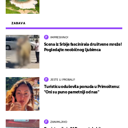
ZABAVA
IMPRESIVNO!
Scena iz Srbije fascinirala društvene mreže!
Pogledajte neobičnog ljubimca
JESTE LI PROBALI?
Turisticu oduševila ponuda u Primoštenu:
"Oni su puno pametniji od nas"
ZANIMLJIVO