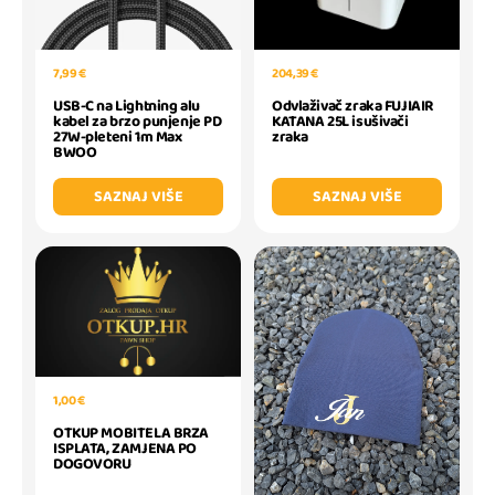
7,99 €
204,39 €
USB-C na Lightning alu
Odvlaživač zraka FUJIAIR
kabel za brzo punjenje PD
KATANA 25L isušivači
27W-pleteni 1m Max
zraka
BWOO
SAZNAJ VIŠE
SAZNAJ VIŠE
1,00 €
OTKUP MOBITELA BRZA
ISPLATA, ZAMJENA PO
DOGOVORU