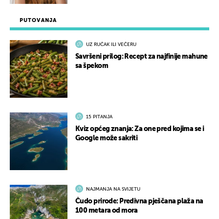
PUTOVANJA
UZ RUČAK ILI VEČERU
Savršeni prilog: Recept za najfinije mahune
sa špekom
15 PITANJA
Kviz općeg znanja: Za one pred kojima se i
Google može sakriti
NAJMANJA NA SVIJETU
Čudo prirode: Predivna pješčana plaža na
100 metara od mora