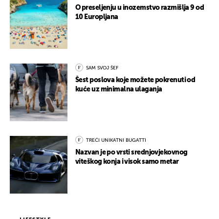
O preseljenju u inozemstvo razmišlja 9 od
10 Europljana
SAM SVOJ ŠEF
Šest poslova koje možete pokrenuti od
kuće uz minimalna ulaganja
TREĆI UNIKATNI BUGATTI
Nazvan je po vrsti srednjovjekovnog
viteškog konja i visok samo metar