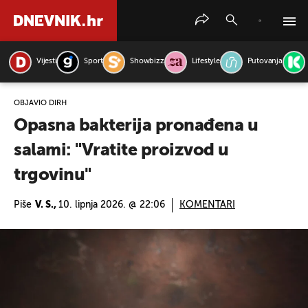
Vijesti
Sport
Showbizz
Lifestyle
Putovanja
PRETRAŽITE VIJESTI
OBJAVIO DIRH
Opasna bakterija pronađena u
salami: "Vratite proizvod u
trgovinu"
Piše
V. S.,
10. lipnja 2026. @ 22:06
KOMENTARI