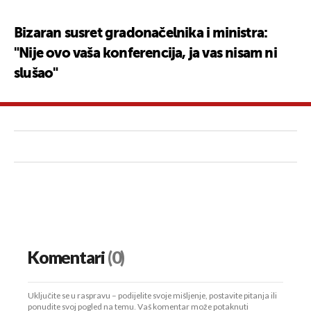
Bizaran susret gradonačelnika i ministra:
"Nije ovo vaša konferencija, ja vas nisam ni
slušao"
Komentari
(0)
Uključite se u raspravu – podijelite svoje mišljenje, postavite pitanja ili
ponudite svoj pogled na temu. Vaš komentar može potaknuti