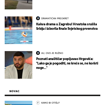
DRAMATIČAN PREOKRET
Kakva drama u Zagrebu! Hrvatska srušila
Srbiju i izborila finale Svjetskog prvenstva
AU, OVO JE RUŽNO
Poznati analitičar popljuvao Hrgovića:
"Lako ga je pogoditi, ne kreće se, ne koristi
noge..."
NOVAC
KAMO BI OTIŠLI?