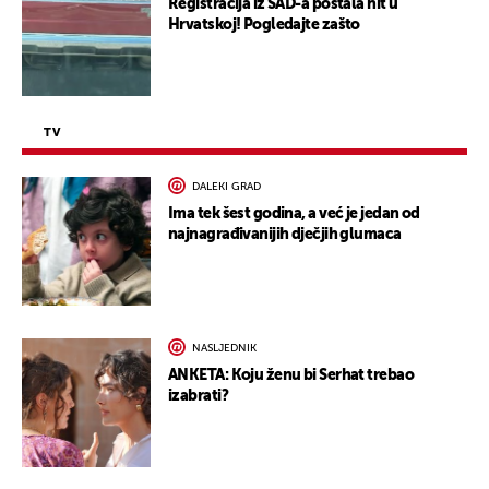
Registracija iz SAD-a postala hit u
Hrvatskoj! Pogledajte zašto
TV
DALEKI GRAD
Ima tek šest godina, a već je jedan od
najnagrađivanijih dječjih glumaca
NASLJEDNIK
ANKETA: Koju ženu bi Serhat trebao
izabrati?