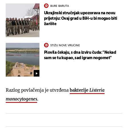
BURE BARUTA
Ukrajinski stručnjak upozorava na novu
prijetnju: Ovaj grad u BiH-u bi mogao biti
žarište
STIŽU NOVE VRUĆINE
Plovila čekaju, s dna izviru čuda: "Nekad
sam se tu kupao, sad igram nogomet"
Razlog povlačenja je utvrđena
bakterije
Listeria
monocytogenes
.