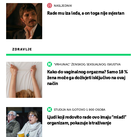
NASLJEDNIK
Rade mu iza leđa, a on toga nije svjestan
ZDRAVLJE
"VRHUNAC" ŽENSKOG SEKSUALNOG ISKUSTVA
Kako do vaginalnog orgazma? Samo 18 %
žena može ga doživjeti isključivo na ovaj
način
STUDIJA NA GOTOVO 1.900 OSOBA
Ljudi koji redovito rade ovo imaju “mlađi”
organizam, pokazuje istraživanje