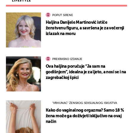
LIFESTYLE
POPUT SIRENE
Haljina Danijele Martinović ističe
ženstvenu figuru, a savršena je za večernji
izlazak na moru
PREKRASNO IZDANJE
Ova haljina poručuje “Ja sam na
godišnjem”, idealna je za ljeto, a nosi se i na
zagrebačkoj špici
"VRHUNAC" ŽENSKOG SEKSUALNOG ISKUSTVA
Kako do vaginalnog orgazma? Samo 18 %
žena može ga doživjeti isključivo na ovaj
način