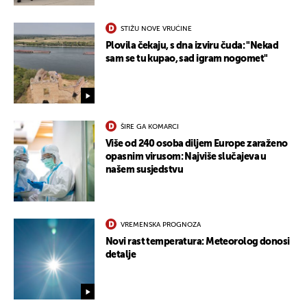
STIŽU NOVE VRUĆINE
Plovila čekaju, s dna izviru čuda: "Nekad
sam se tu kupao, sad igram nogomet"
ŠIRE GA KOMARCI
Više od 240 osoba diljem Europe zaraženo
opasnim virusom: Najviše slučajeva u
našem susjedstvu
VREMENSKA PROGNOZA
Novi rast temperatura: Meteorolog donosi
detalje