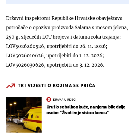
Državni inspektorat Republike Hrvatske obavještava
potrošače o opozivu proizvoda Salama s mesom jelena,
250 g, sljedećih LOT brojeva i datuma roka trajanja:
LOV5026260526, upotrijebiti do 26. 11. 2026;
LOV5026010626, upotrijebiti do 1. 12. 2026;
LOV5026030626, upotrijebiti do 3. 12. 2026.
TRI VIJESTI O KOJIMA SE PRIČA
DRAMA U RIJECI
Urušio se balkon kuće, na njemu bile dvije
osobe: "Život im je visio o koncu"