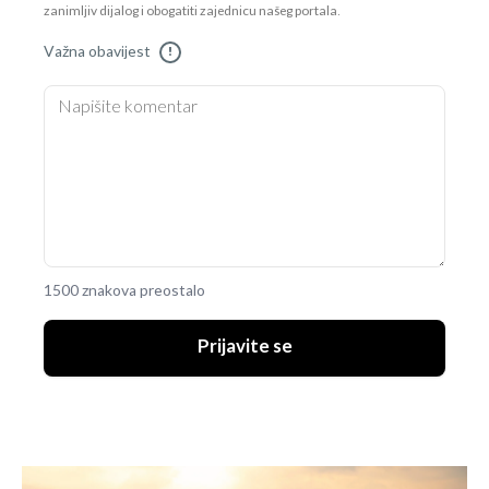
zanimljiv dijalog i obogatiti zajednicu našeg portala.
Važna obavijest
!
1500 znakova preostalo
Prijavite se