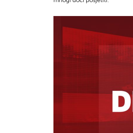
mnogi doći posjetiti.