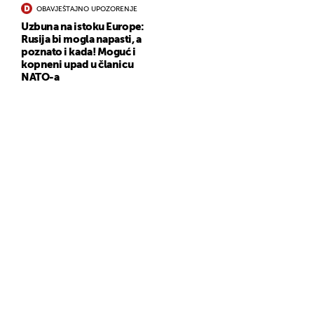
OBAVJEŠTAJNO UPOZORENJE
Uzbuna na istoku Europe:
Rusija bi mogla napasti, a
poznato i kada! Moguć i
kopneni upad u članicu
NATO-a