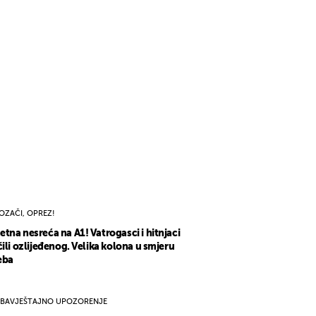
OZAČI, OPREZ!
tna nesreća na A1! Vatrogasci i hitnjaci
čili ozlijeđenog. Velika kolona u smjeru
eba
BAVJEŠTAJNO UPOZORENJE