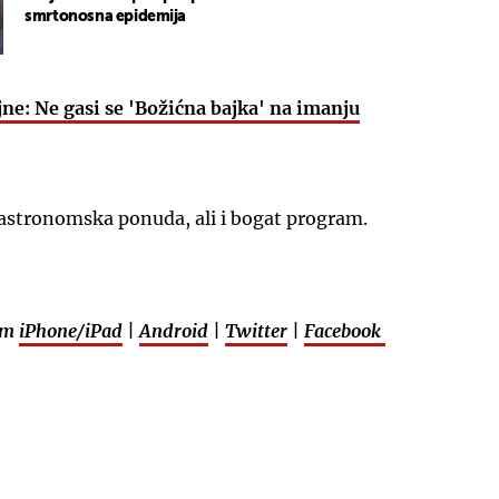
smrtonosna epidemija
ne: Ne gasi se 'Božićna bajka' na imanju
UKLJUČITE NOTIFIKACIJE
gastronomska ponuda, ali i bogat program.
em
iPhone/iPad
|
Android
|
Twitter
|
Facebook