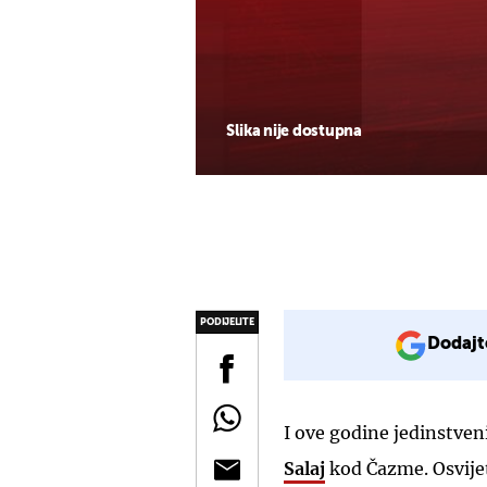
Slika nije dostupna
PODIJELITE
Dodajt
I ove godine jedinstven
Salaj
kod Čazme. Osvijetl