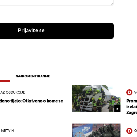
Prijavite se
NAJKOMENTIRANIJE
LAZ OBDUKCIJE
V
eno tijelo: Otkriveno o kome se
Prome
izvla
Zagr
 MRTVIH
O