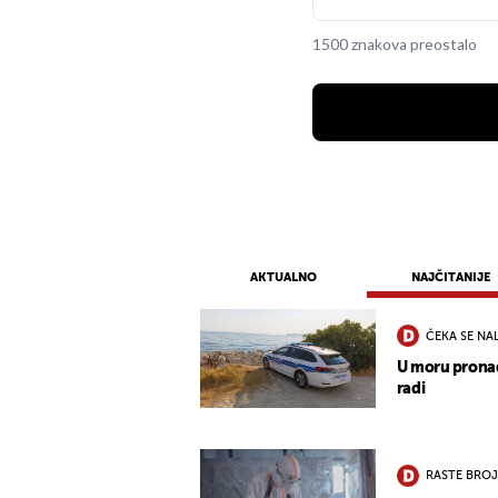
1500 znakova preostalo
AKTUALNO
NAJČITANIJE
ČEKA SE NA
U moru pronađ
radi
RASTE BROJ