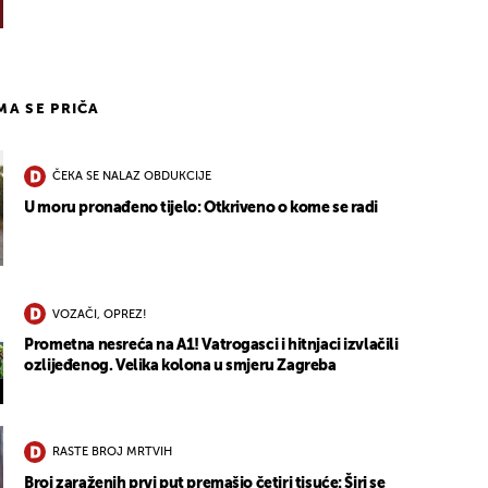
IMA SE PRIČA
ČEKA SE NALAZ OBDUKCIJE
U moru pronađeno tijelo: Otkriveno o kome se radi
VOZAČI, OPREZ!
Prometna nesreća na A1! Vatrogasci i hitnjaci izvlačili
ozlijeđenog. Velika kolona u smjeru Zagreba
RASTE BROJ MRTVIH
Broj zaraženih prvi put premašio četiri tisuće: Širi se