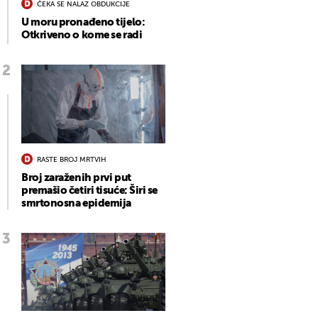
ČEKA SE NALAZ OBDUKCIJE
U moru pronađeno tijelo:
Otkriveno o kome se radi
RASTE BROJ MRTVIH
Broj zaraženih prvi put
premašio četiri tisuće: Širi se
smrtonosna epidemija