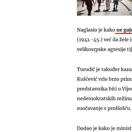
Naglasio je kako
ne gaj
(1941.-45.) već da žele 
velikosrpske agresije 
Turudić je također kaza
Kušćević vrlo brzo prim
predstavnika biti u Vij
nedemokratskih režima,
suočavanje s prošlošću.
Dodao je kako je minist