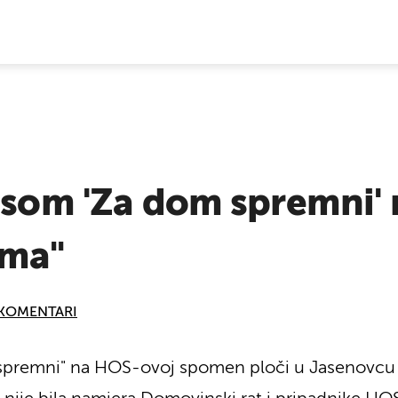
E VIJESTI
isom 'Za dom spremni' n
ima"
KOMENTARI
 spremni" na HOS-ovoj spomen ploči u Jasenovcu n