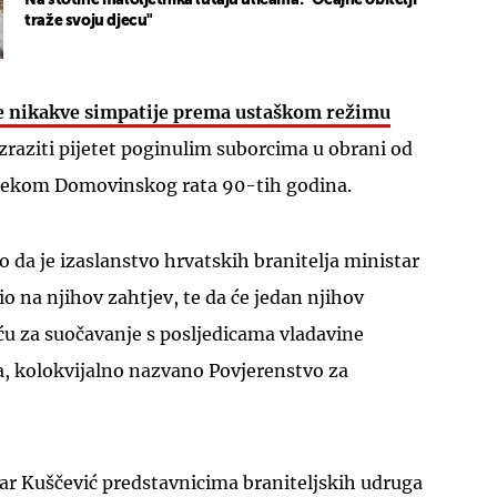
traže svoju djecu"
e nikakve simpatije prema ustaškom režimu
izraziti pijetet poginulim suborcima u obrani od
tijekom Domovinskog rata 90-tih godina.
UKLJUČITE NOTIFIKACIJE
o da je izaslanstvo hrvatskih branitelja ministar
io na njihov zahtjev, te da će jedan njihov
eću za suočavanje s posljedicama vladavine
 kolokvijalno nazvano Povjerenstvo za
ar Kuščević predstavnicima braniteljskih udruga