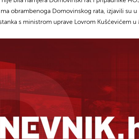
 nije bila namjera Domovinski rat i pripadnike HOS
ima obrambenoga Domovinskog rata, izjavili su u s
astanka s ministrom uprave Lovrom Kušćevićem u M