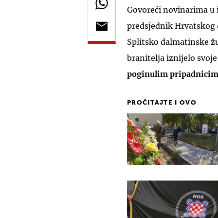
Govoreći novinarima u i
predsjednik Hrvatskog 
Splitsko dalmatinske žu
branitelja iznijelo svoj
poginulim pripadnici
PROČITAJTE I OVO