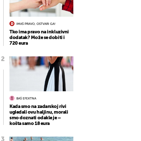
IMAŠ PRAVO, OSTVARI GA!
Tko ima pravo na inkluzivni
dodatak? Može se dobiti i
720 eura
BAŠ EFEKTNA
Kada smo na zadarskoj rivi
ugledali ovu haljinu, morali
smo doznati odakle je –
košta samo 18 eura