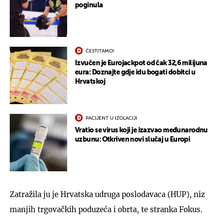
poginula
ČESTITAMO!
Izvučen je Eurojackpot od čak 32,6 milijuna
eura: Doznajte gdje idu bogati dobitci u
Hrvatskoj
PACIJENT U IZOLACIJI
Vratio se virus koji je izazvao međunarodnu
uzbunu: Otkriven novi slučaj u Europi
Zatražila ju je Hrvatska udruga poslodavaca (HUP), niz
manjih trgovačkih poduzeća i obrta, te stranka Fokus.