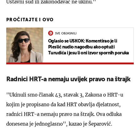
Ustavni sud ili zakonodavac ne ukinu.''
PROČITAJTE I OVO
SVE OBJASNILI
UKLJUČITE NOTIFIKACIJE
Oglasio se USKOK: Komentirao je li
Pleslić nudio nagodbu ako optuži
Turudića i jesu li oni izvor spornih poruka
Radnici HRT-a nemaju uvijek pravo na štrajk
''Ukinuli smo članak 43, stavak 3, Zakona o HRT-u
kojim je propisano da kad HRT obavlja djelatnost,
radnici HRT-a nemaju pravo na štrajk. Ova odluka
donesena je jednoglasno'', kazao je Šeparović.