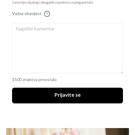
zanimljiv dijalog i obogatiti zajednicu našeg portala.
Važna obavijest
!
1500 znakova preostalo
Prijavite se