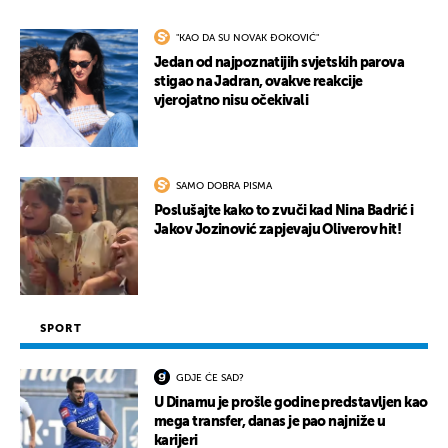
"KAO DA SU NOVAK ĐOKOVIĆ"
Jedan od najpoznatijih svjetskih parova
stigao na Jadran, ovakve reakcije
vjerojatno nisu očekivali
SAMO DOBRA PISMA
Poslušajte kako to zvuči kad Nina Badrić i
Jakov Jozinović zapjevaju Oliverov hit!
SPORT
GDJE ĆE SAD?
U Dinamu je prošle godine predstavljen kao
mega transfer, danas je pao najniže u
karijeri