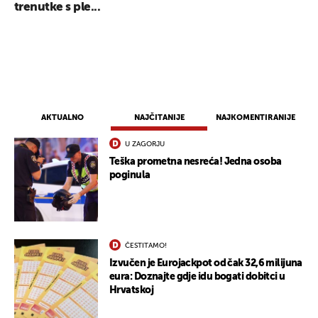
trenutke s ple...
AKTUALNO
NAJČITANIJE
NAJKOMENTIRANIJE
U ZAGORJU
Teška prometna nesreća! Jedna osoba
poginula
ČESTITAMO!
Izvučen je Eurojackpot od čak 32,6 milijuna
eura: Doznajte gdje idu bogati dobitci u
Hrvatskoj