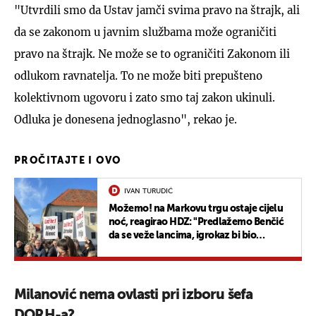
"Utvrdili smo da Ustav jamči svima pravo na štrajk, ali
da se zakonom u javnim službama može ograničiti
pravo na štrajk. Ne može se to ograničiti Zakonom ili
odlukom ravnatelja. To ne može biti prepušteno
kolektivnom ugovoru i zato smo taj zakon ukinuli.
Odluka je donesena jednoglasno", rekao je.
PROČITAJTE I OVO
IVAN TURUDIĆ
Možemo! na Markovu trgu ostaje cijelu
noć, reagirao HDZ: "Predlažemo Benčić
da se veže lancima, igrokaz bi bio
efektniji!"
Milanović nema ovlasti pri izboru šefa