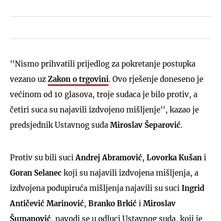
''Nismo prihvatili prijedlog za pokretanje postupka
vezano uz
Zakon o trgovini
. Ovo rješenje doneseno je
većinom od 10 glasova, troje sudaca je bilo protiv, a
četiri suca su najavili izdvojeno mišljenje'', kazao je
predsjednik Ustavnog suda
Miroslav Šeparović
.
Protiv su bili suci
Andrej Abramović
,
Lovorka Kušan
i
Goran Selanec
koji su najavili izdvojena mišljenja, a
izdvojena podupiruća mišljenja najavili su suci
Ingrid
Antičević Marinović
,
Branko Brkić
i
Miroslav
Šumanović
, navodi se u odluci Ustavnog suda, koji je