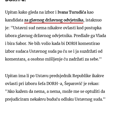
DORH-a?
Upitan kako gleda na izbor i
Ivana Turudića
kao
kandidata
za glavnog državnog odvjetnika
, istaknuo
je: ''Ustavni sud nema nikakve ovlasti kod postupka
izbora glavnog državnog odvjetnika. Predlaže ga Vlada
i bira Sabor. Ne bih volio kada bi DORH komentirao
izbor sudaca Ustavnog suda pa ću se i ja suzdržati od
komentara, a osobno mišljenje ću zadržati za sebe.''
Upitan ima li po Ustavu predsjednik Republike ikakve
ovlasti pri izboru šefa DORH-a, Šeparović je rekao:
''Ako kažem da nema, a nema, može me se optužiti da
prejudiciram nekakvu buduću odluku Ustavnog suda.''