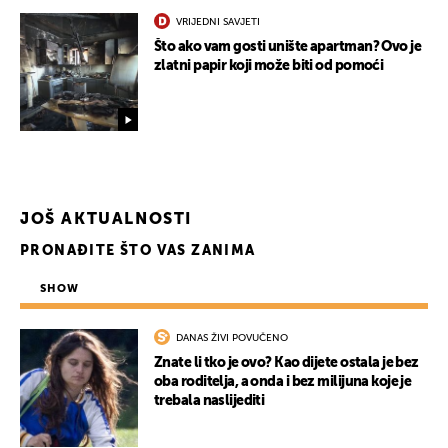
VRIJEDNI SAVJETI
Što ako vam gosti unište apartman? Ovo je
zlatni papir koji može biti od pomoći
JOŠ AKTUALNOSTI
PRONAĐITE ŠTO VAS ZANIMA
SHOW
DANAS ŽIVI POVUČENO
Znate li tko je ovo? Kao dijete ostala je bez
oba roditelja, a onda i bez milijuna koje je
trebala naslijediti