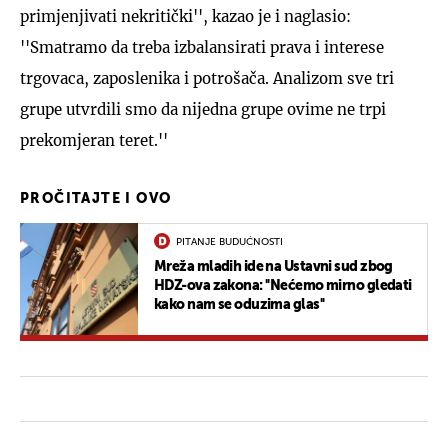
primjenjivati nekritički'', kazao je i naglasio:
''Smatramo da treba izbalansirati prava i interese
trgovaca, zaposlenika i potrošača. Analizom sve tri
grupe utvrdili smo da nijedna grupe ovime ne trpi
prekomjeran teret.''
PROČITAJTE I OVO
PITANJE BUDUĆNOSTI
Mreža mladih ide na Ustavni sud zbog
HDZ-ova zakona: ''Nećemo mirno gledati
kako nam se oduzima glas''