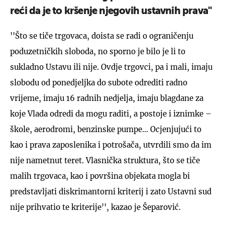
reći da je to kršenje njegovih ustavnih prava''
''Što se tiče trgovaca, doista se radi o ograničenju
poduzetničkih sloboda, no sporno je bilo je li to
sukladno Ustavu ili nije. Ovdje trgovci, pa i mali, imaju
slobodu od ponedjeljka do subote odrediti radno
vrijeme, imaju 16 radnih nedjelja, imaju blagdane za
koje Vlada odredi da mogu raditi, a postoje i iznimke –
škole, aerodromi, benzinske pumpe… Ocjenjujući to
kao i prava zaposlenika i potrošača, utvrdili smo da im
nije nametnut teret. Vlasnička struktura, što se tiče
malih trgovaca, kao i površina objekata mogla bi
predstavljati diskrimantorni kriterij i zato Ustavni sud
nije prihvatio te kriterije'', kazao je Šeparović.