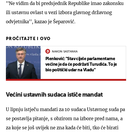
''Ne vidim da bi predsjednik Republike imao zakonsku
ili ustavnu ovlast u vezi izbora glavnog državnog
odvjetnika'', kazao je Šeparović.
PROČITAJTE I OVO
NAKON SASTANKA
Plenković: "Stav cijele parlamentarne
većine je da će podržati Turudića. To je
bio politički udar na Vladu"
Većini ustavnih sudaca ističe mandat
U lipnju istječu mandati za 10 sudaca Ustavnog suda pa
se postavlja pitanje, s obzirom na izbore pred nama, a
za koje se još uvijek ne zna kada će biti, tko će birati