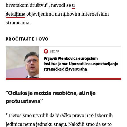
hrvatskom društvu", navodi se
u
detaljima
objavljenima na njihovim internetskim
stranicama.
PROČITAJTE I OVO
LEX AP
Prijavili Plenkovića europskim
institucijama: Upozorili na uspostavljanje
stranačke države straha
''Odluka je možda neobična, ali nije
protuustavna''
''Ljetos smo utvrdili da biračko pravo u 10 izbornih
jedinica nema jednaku snagu. Naložili smo da se to