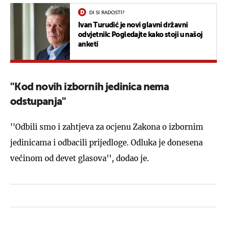
DI SI RADOSTI?
Ivan Turudić je novi glavni državni
odvjetnik: Pogledajte kako stoji u našoj
anketi
''Kod novih izbornih jedinica nema
odstupanja''
''Odbili smo i zahtjeva za ocjenu Zakona o izbornim
jedinicama i odbacili prijedloge. Odluka je donesena
većinom od devet glasova'', dodao je.