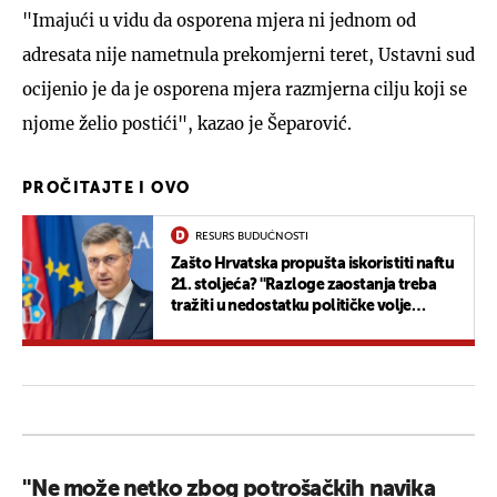
"Imajući u vidu da osporena mjera ni jednom od
adresata nije nametnula prekomjerni teret, Ustavni sud
ocijenio je da je osporena mjera razmjerna cilju koji se
njome želio postići", kazao je Šeparović.
PROČITAJTE I OVO
RESURS BUDUĆNOSTI
Zašto Hrvatska propušta iskoristiti naftu
21. stoljeća? ''Razloge zaostanja treba
tražiti u nedostatku političke volje
vladajućih''
''Ne može netko zbog potrošačkih navika