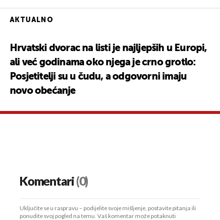
AKTUALNO
Hrvatski dvorac na listi je najljepših u Europi,
ali već godinama oko njega je crno grotlo:
Posjetitelji su u čudu, a odgovorni imaju
novo obećanje
Komentari
(0)
Uključite se u raspravu – podijelite svoje mišljenje, postavite pitanja ili
ponudite svoj pogled na temu. Vaš komentar može potaknuti