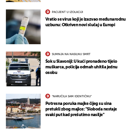
PACIJENT U IZOLACIJI
Vratio se virus koji je izazvao međunarodnu
uzbunu: Otkriven novi slučaj u Europi
SUMNJA NA NASILNU SMRT
Šok u Slavoniji: U kući pronađeno tijelo
muškarca, policija odmah uhitila jednu
osobu
"NARUČILA SAM IDENTIČNU"
Potresna poruka majke čijeg su sina
pretukli zbog majice: "Sloboda nestaje
svaki put kad prešutimo nasilje"