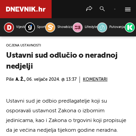
Vijesti
Sport
Showbizz
Lifestyle
Putovanja
PRETRAŽITE VIJESTI
OCJENA USTAVNOSTI
Ustavni sud odlučio o neradnoj
nedjelji
Piše
A. Ž.,
06. veljače 2024. @ 13:37
KOMENTARI
Ustavni sud je odbio predlagatelje koji su
osporavali ustavnost Zakona o izbornim
jedinicama, kao i Zakona o trgovini koji propisuje
da je većina nedjelja tijekom godine neradna.