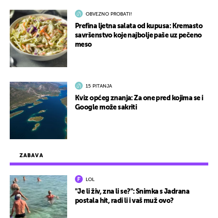
OBVEZNO PROBATI!
Prefina ljetna salata od kupusa: Kremasto
savršenstvo koje najbolje paše uz pečeno
meso
15 PITANJA
Kviz općeg znanja: Za one pred kojima se i
Google može sakriti
ZABAVA
LOL
"Je li živ, zna li se?": Snimka s Jadrana
postala hit, radi li i vaš muž ovo?