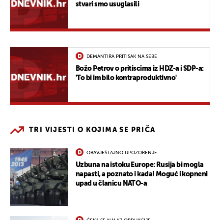
stvari smo usuglasili
DEMANTIRA PRITISAK NA SEBE
Božo Petrov o pritiscima iz HDZ-a i SDP-a:
'To bi im bilo kontraproduktivno'
TRI VIJESTI O KOJIMA SE PRIČA
OBAVJEŠTAJNO UPOZORENJE
Uzbuna na istoku Europe: Rusija bi mogla
napasti, a poznato i kada! Moguć i kopneni
upad u članicu NATO-a