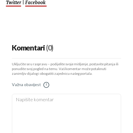
Twitter
|
Facebook
Komentari
(0)
Uključite se u raspravu – podijelite svoje mišljenje, postavite pitanja ili
ponudite svoj pogled na temu. Vaš komentar može potaknuti
zanimljiv dijalog i obogatiti zajednicu našeg portala.
Važna obavijest
!