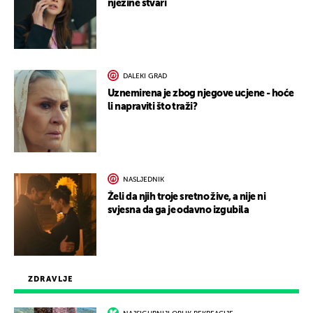
njezine stvari
DALEKI GRAD
Uznemirena je zbog njegove ucjene - hoće
li napraviti što traži?
NASLJEDNIK
Želi da njih troje sretno žive, a nije ni
svjesna da ga je odavno izgubila
ZDRAVLJE