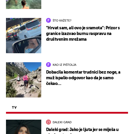
ŠTO KAŽETE?
"Hrvat sam, ali ovo je sramota": Prizor s
granice izazvao burnu raspravu na
društvenim mrežama
KAO IZ PIŠTOLJA
Dobacila komentar trudnici bez noge, a
muž ispalio odgovor kao da je samo
čekao…
TV
DALEKI GRAD
Daleki grad: Jako je ljuta jer se miješa u