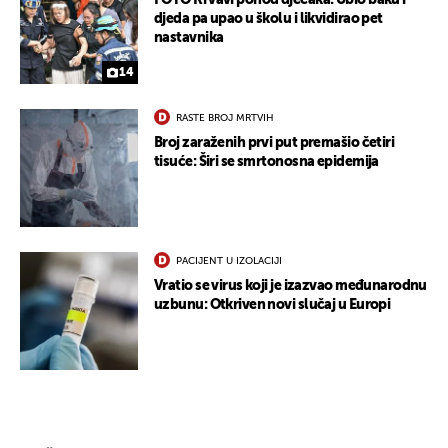
FOTO Krvavi pohod dječaka: Ubio baku i
djeda pa upao u školu i likvidirao pet
nastavnika
14
RASTE BROJ MRTVIH
Broj zaraženih prvi put premašio četiri
tisuće: Širi se smrtonosna epidemija
PACIJENT U IZOLACIJI
Vratio se virus koji je izazvao međunarodnu
uzbunu: Otkriven novi slučaj u Europi