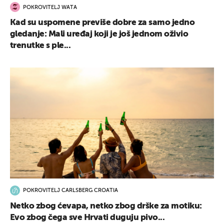
POKROVITELJ WATA
Kad su uspomene previše dobre za samo jedno
gledanje: Mali uređaj koji je još jednom oživio
trenutke s ple...
POKROVITELJ CARLSBERG CROATIA
Netko zbog ćevapa, netko zbog drške za motiku:
Evo zbog čega sve Hrvati duguju pivo...