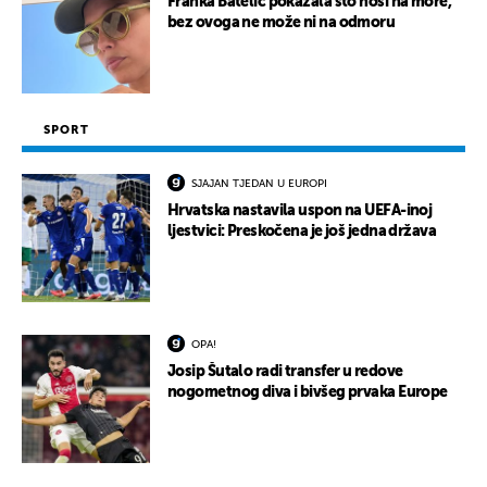
Franka Batelić pokazala što nosi na more,
bez ovoga ne može ni na odmoru
SPORT
SJAJAN TJEDAN U EUROPI
Hrvatska nastavila uspon na UEFA-inoj
ljestvici: Preskočena je još jedna država
OPA!
Josip Šutalo radi transfer u redove
nogometnog diva i bivšeg prvaka Europe