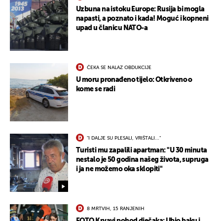
Uzbuna na istoku Europe: Rusija bi mogla
napasti, a poznato i kada! Moguć i kopneni
upad u članicu NATO-a
ČEKA SE NALAZ OBDUKCIJE
U moru pronađeno tijelo: Otkriveno o
kome se radi
UKLJUČITE NOTIFIKACIJE
"I DALJE SU PLESALI, VRIŠTALI..."
Turisti mu zapalili apartman: "U 30 minuta
nestalo je 50 godina našeg života, supruga
i ja ne možemo oka sklopiti"
8 MRTVIH, 15 RANJENIH