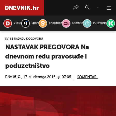
Vijesti
Sport
Showbizz
Lifestyle
Putovanja
PRETRAŽITE VIJESTI
SVI SE NADAJU DOGOVORU
NASTAVAK PREGOVORA Na
dnevnom redu pravosuđe i
poduzetništvo
Piše
M.G.,
17. studenoga 2015. @ 07:05
KOMENTARI