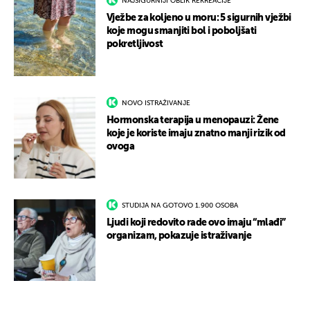
NAJSIGURNIJI OBLIK REKREACIJE
Vježbe za koljeno u moru: 5 sigurnih vježbi
koje mogu smanjiti bol i poboljšati
pokretljivost
NOVO ISTRAŽIVANJE
Hormonska terapija u menopauzi: Žene
koje je koriste imaju znatno manji rizik od
ovoga
STUDIJA NA GOTOVO 1.900 OSOBA
Ljudi koji redovito rade ovo imaju “mlađi”
organizam, pokazuje istraživanje