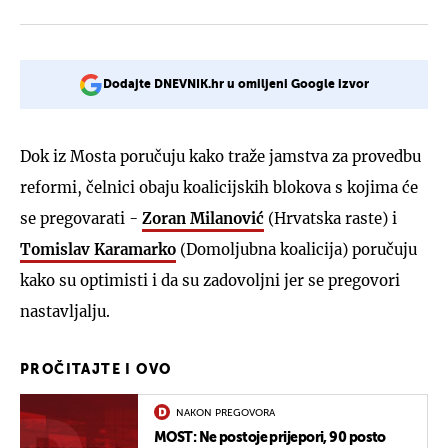
Dodajte DNEVNIK.hr u omiljeni Google izvor
Dok iz Mosta poručuju kako traže jamstva za provedbu
reformi, čelnici obaju koalicijskih blokova s kojima će
se pregovarati -
Zoran Milanović
(Hrvatska raste) i
Tomislav Karamarko
(Domoljubna koalicija) poručuju
kako su optimisti i da su zadovoljni jer se pregovori
nastavljalju.
PROČITAJTE I OVO
NAKON PREGOVORA
MOST: Ne postoje prijepori, 90 posto