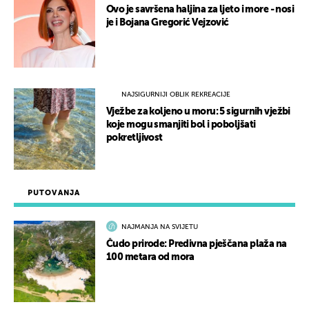
Ovo je savršena haljina za ljeto i more - nosi
je i Bojana Gregorić Vejzović
NAJSIGURNIJI OBLIK REKREACIJE
Vježbe za koljeno u moru: 5 sigurnih vježbi
koje mogu smanjiti bol i poboljšati
pokretljivost
PUTOVANJA
NAJMANJA NA SVIJETU
Čudo prirode: Predivna pješčana plaža na
100 metara od mora