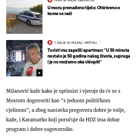
ČEKA SE NALAZ OBDUKCIJE
U moru pronađeno tijelo: Otkriveno o
kome se radi
"I DALJE SU PLESALI, VRIŠTALI..."
Turisti mu zapalili apartman: "U 30 minuta
nestalo je 50 godina našeg života, supruga
i ja ne možemo oka sklopiti"
Milanović kaže kako je optimist i vjeruje da će se s
Mostom dogovoriti kao "s jednom političkom
cjelinom", a zbog nastavka pregovora dobre je volje,
kaže, i Karamarko koji poručuje da HDZ ima dobar
program i dobre sugovornike.