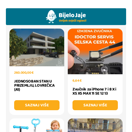
260.000,00 €
6,64 €
JEDNOSOBAN STAN U
PRIZEMLJU, LOVREČICA
Zvučnik za iPhone 7 i 8 X i
(A1)
XS XS MAX 11 SE 12 13
SAZNAJ VIŠE
SAZNAJ VIŠE