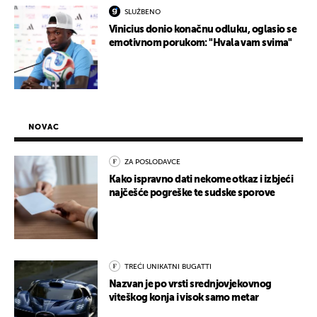
SLUŽBENO
Vinicius donio konačnu odluku, oglasio se
emotivnom porukom: "Hvala vam svima"
NOVAC
ZA POSLODAVCE
Kako ispravno dati nekome otkaz i izbjeći
najčešće pogreške te sudske sporove
TREĆI UNIKATNI BUGATTI
Nazvan je po vrsti srednjovjekovnog
viteškog konja i visok samo metar