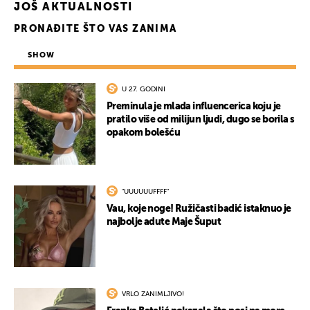
JOŠ AKTUALNOSTI
PRONAĐITE ŠTO VAS ZANIMA
SHOW
U 27. GODINI
Preminula je mlada influencerica koju je
pratilo više od milijun ljudi, dugo se borila s
opakom bolešću
"UUUUUUFFFF"
Vau, koje noge! Ružičasti badić istaknuo je
najbolje adute Maje Šuput
VRLO ZANIMLJIVO!