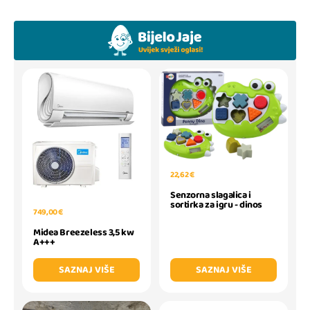
22,62 €
Senzorna slagalica i
sortirka za igru - dinos
749,00 €
Midea Breezeless 3,5 kw
A+++
SAZNAJ VIŠE
SAZNAJ VIŠE