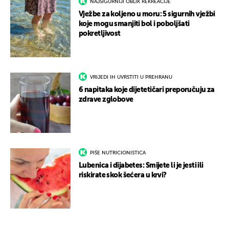
NAJSIGURNIJI OBLIK REKREACIJE
Vježbe za koljeno u moru: 5 sigurnih vježbi
koje mogu smanjiti bol i poboljšati
pokretljivost
VRIJEDI IH UVRSTITI U PREHRANU
6 napitaka koje dijetetičari preporučuju za
zdrave zglobove
PIŠE NUTRICIONISTICA
Lubenica i dijabetes: Smijete li je jesti ili
riskirate skok šećera u krvi?