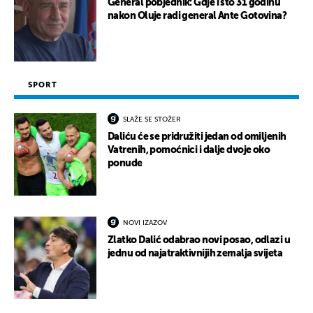
General pobjednik: Gdje i što 31 godinu
nakon Oluje radi general Ante Gotovina?
SPORT
SLAŽE SE STOŽER
Daliću će se pridružiti jedan od omiljenih
Vatrenih, pomoćnici i dalje dvoje oko
ponude
NOVI IZAZOV
Zlatko Dalić odabrao novi posao, odlazi u
jednu od najatraktivnijih zemalja svijeta