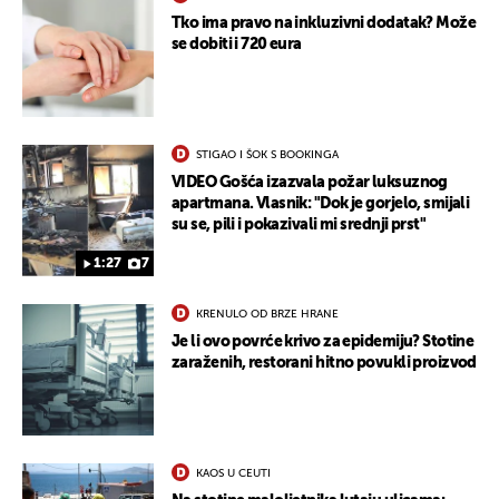
Tko ima pravo na inkluzivni dodatak? Može
se dobiti i 720 eura
STIGAO I ŠOK S BOOKINGA
VIDEO Gošća izazvala požar luksuznog
apartmana. Vlasnik: "Dok je gorjelo, smijali
su se, pili i pokazivali mi srednji prst"
1:27
7
KRENULO OD BRZE HRANE
Je li ovo povrće krivo za epidemiju? Stotine
zaraženih, restorani hitno povukli proizvod
KAOS U CEUTI