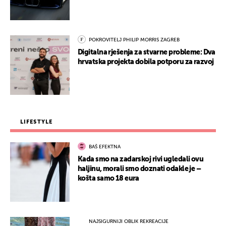
POKROVITELJ PHILIP MORRIS ZAGREB
Digitalna rješenja za stvarne probleme: Dva
hrvatska projekta dobila potporu za razvoj
LIFESTYLE
BAŠ EFEKTNA
Kada smo na zadarskoj rivi ugledali ovu
haljinu, morali smo doznati odakle je –
košta samo 18 eura
NAJSIGURNIJI OBLIK REKREACIJE