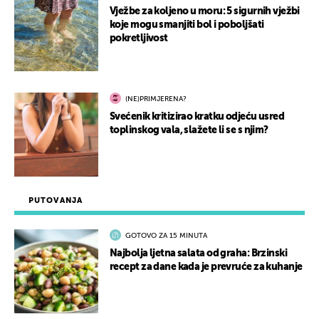
Vježbe za koljeno u moru: 5 sigurnih vježbi
koje mogu smanjiti bol i poboljšati
pokretljivost
(NE)PRIMJERENA?
Svećenik kritizirao kratku odjeću usred
toplinskog vala, slažete li se s njim?
PUTOVANJA
GOTOVO ZA 15 MINUTA
Najbolja ljetna salata od graha: Brzinski
recept za dane kada je prevruće za kuhanje