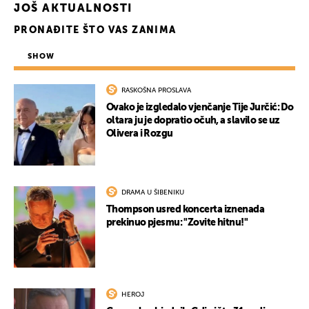
JOŠ AKTUALNOSTI
PRONAĐITE ŠTO VAS ZANIMA
SHOW
RASKOŠNA PROSLAVA
Ovako je izgledalo vjenčanje Tije Jurčić: Do
oltara ju je dopratio očuh, a slavilo se uz
Olivera i Rozgu
UKLJUČITE NOTIFIKACIJE
DRAMA U ŠIBENIKU
Thompson usred koncerta iznenada
prekinuo pjesmu: "Zovite hitnu!"
HEROJ