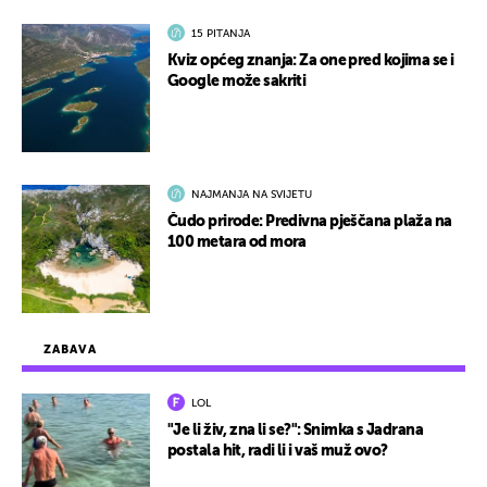
15 PITANJA
Kviz općeg znanja: Za one pred kojima se i
Google može sakriti
NAJMANJA NA SVIJETU
Čudo prirode: Predivna pješčana plaža na
100 metara od mora
ZABAVA
LOL
"Je li živ, zna li se?": Snimka s Jadrana
postala hit, radi li i vaš muž ovo?