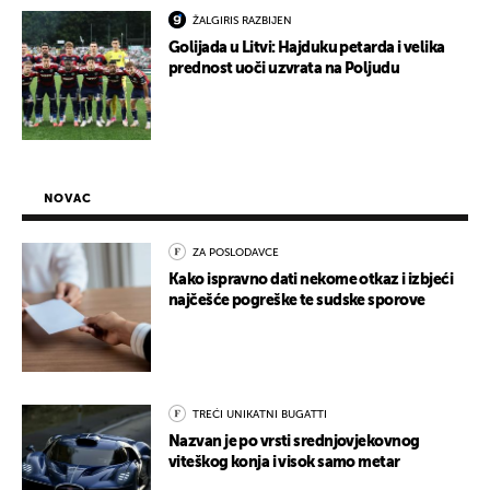
ŽALGIRIS RAZBIJEN
Golijada u Litvi: Hajduku petarda i velika
prednost uoči uzvrata na Poljudu
NOVAC
ZA POSLODAVCE
Kako ispravno dati nekome otkaz i izbjeći
najčešće pogreške te sudske sporove
TREĆI UNIKATNI BUGATTI
Nazvan je po vrsti srednjovjekovnog
viteškog konja i visok samo metar