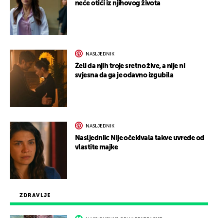
neće otići iz njihovog života
NASLJEDNIK
Želi da njih troje sretno žive, a nije ni
svjesna da ga je odavno izgubila
NASLJEDNIK
Nasljednik: Nije očekivala takve uvrede od
vlastite majke
ZDRAVLJE