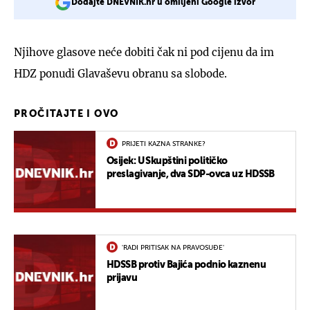
Dodajte DNEVNIK.hr u omiljeni Google izvor
Njihove glasove neće dobiti čak ni pod cijenu da im
HDZ ponudi Glavaševu obranu sa slobode.
PROČITAJTE I OVO
PRIJETI KAZNA STRANKE?
Osijek: U Skupštini političko
preslagivanje, dva SDP-ovca uz HDSSB
'RADI PRITISAK NA PRAVOSUĐE'
HDSSB protiv Bajića podnio kaznenu
prijavu