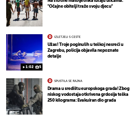
Na stotine maloljetnika lutaju ulicama:
"Očajne obitelji traže svoju djecu"
IZLETJELI S CESTE
Užas! Troje poginulih u teškoj nesreći u
Zagrebu, policija objavila nepoznate
detalje
1:02
5
SPUSTILA SE RAJNA
Drama u središtu europskoga grada! Zbog
niskog vodostaja otkrivena grdosija teška
250 kilograma: Evakuiran dio grada