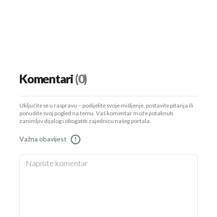
Komentari
(0)
Uključite se u raspravu – podijelite svoje mišljenje, postavite pitanja ili
ponudite svoj pogled na temu. Vaš komentar može potaknuti
zanimljiv dijalog i obogatiti zajednicu našeg portala.
Važna obavijest
!