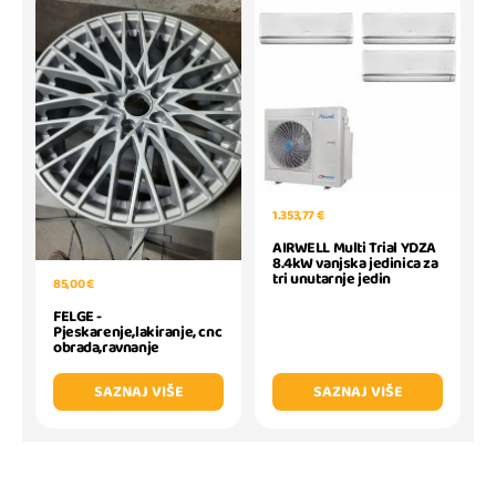
1.353,77 €
AIRWELL Multi Trial YDZA
8.4kW vanjska jedinica za
tri unutarnje jedin
85,00 €
FELGE -
Pjeskarenje,lakiranje, cnc
obrada,ravnanje
SAZNAJ VIŠE
SAZNAJ VIŠE