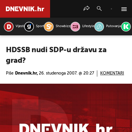
Vijesti
Sport
Showbizz
Lifestyle
Putovanja
PRETRAŽITE VIJESTI
HDSSB nudi SDP-u državu za
grad?
Piše
Dnevnik.hr,
26. studenoga 2007. @ 20:27
KOMENTARI