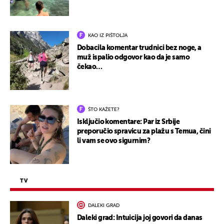
KAO IZ PIŠTOLJA
Dobacila komentar trudnici bez noge, a
muž ispalio odgovor kao da je samo
čekao…
ŠTO KAŽETE?
Isključio komentare: Par iz Srbije
preporučio spravicu za plažu s Temua, čini
li vam se ovo sigurnim?
TV
DALEKI GRAD
Daleki grad: Intuicija joj govori da danas