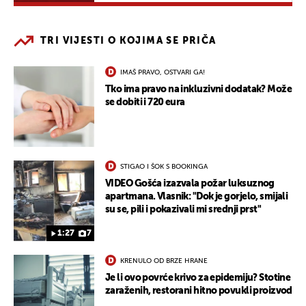
TRI VIJESTI O KOJIMA SE PRIČA
IMAŠ PRAVO, OSTVARI GA!
Tko ima pravo na inkluzivni dodatak? Može
se dobiti i 720 eura
STIGAO I ŠOK S BOOKINGA
VIDEO Gošća izazvala požar luksuznog
apartmana. Vlasnik: "Dok je gorjelo, smijali
su se, pili i pokazivali mi srednji prst"
1:27
7
KRENULO OD BRZE HRANE
Je li ovo povrće krivo za epidemiju? Stotine
zaraženih, restorani hitno povukli proizvod