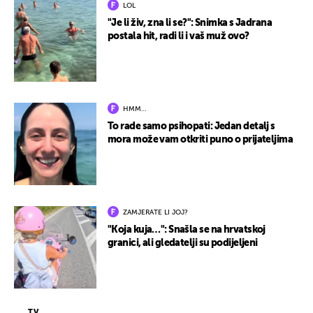
LOL
"Je li živ, zna li se?": Snimka s Jadrana
postala hit, radi li i vaš muž ovo?
HMM…
To rade samo psihopati: Jedan detalj s
mora može vam otkriti puno o prijateljima
ZAMJERATE LI JOJ?
"Koja kuja…": Snašla se na hrvatskoj
granici, ali gledatelji su podijeljeni
TV