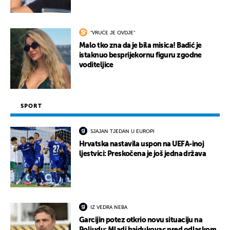
"VRUĆE JE OVDJE"
Malo tko zna da je bila misica! Badić je
istaknuo besprijekornu figuru zgodne
voditeljice
SPORT
SJAJAN TJEDAN U EUROPI
Hrvatska nastavila uspon na UEFA-inoj
ljestvici: Preskočena je još jedna država
IZ VEDRA NEBA
Garcijin potez otkrio novu situaciju na