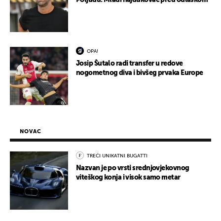
Poljudu: Mladi hajdukovac pred odlaskom
OPA!
Josip Šutalo radi transfer u redove
nogometnog diva i bivšeg prvaka Europe
NOVAC
TREĆI UNIKATNI BUGATTI
Nazvan je po vrsti srednjovjekovnog
viteškog konja i visok samo metar