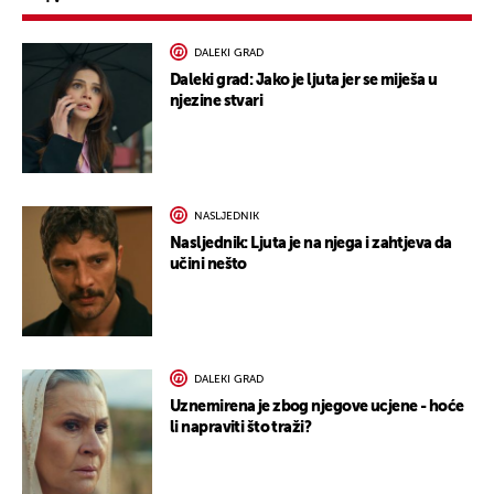
DALEKI GRAD
Daleki grad: Jako je ljuta jer se miješa u
njezine stvari
NASLJEDNIK
Nasljednik: Ljuta je na njega i zahtjeva da
učini nešto
DALEKI GRAD
Uznemirena je zbog njegove ucjene - hoće
li napraviti što traži?