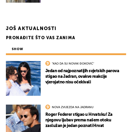
UKLJUČITE NOTIFIKACIJE
JOŠ AKTUALNOSTI
PRONAĐITE ŠTO VAS ZANIMA
SHOW
"KAO DA SU NOVAK ĐOKOVIĆ"
Jedan od najpoznatijih svjetskih parova
stigao na Jadran, ovakve reakcije
vjerojatno nisu očekivali
NOVA ZVIJEZDA NA JADRANU
Roger Federer stigao u Hrvatsku! Za
njegovu ljubav prema našem otoku
zaslužan je jedan poznati Hrvat