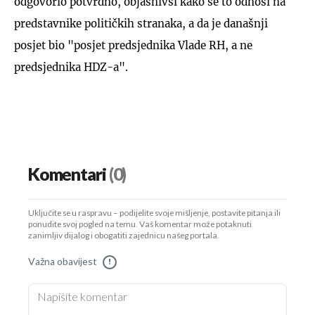
odgovorio potvrdno, objasnivši kako se to odnosi na
predstavnike političkih stranaka, a da je današnji
posjet bio "posjet predsjednika Vlade RH, a ne
predsjednika HDZ-a".
Komentari
(0)
Uključite se u raspravu – podijelite svoje mišljenje, postavite pitanja ili
ponudite svoj pogled na temu. Vaš komentar može potaknuti
zanimljiv dijalog i obogatiti zajednicu našeg portala.
Važna obavijest
!