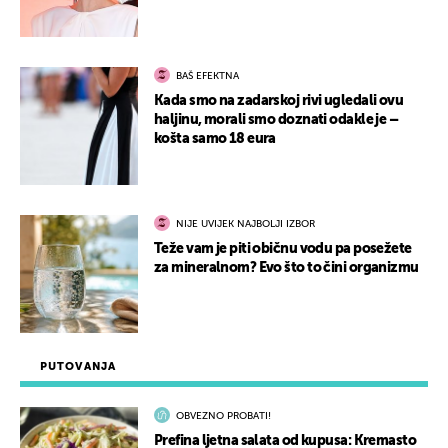
BAŠ EFEKTNA
Kada smo na zadarskoj rivi ugledali ovu
haljinu, morali smo doznati odakle je –
košta samo 18 eura
NIJE UVIJEK NAJBOLJI IZBOR
Teže vam je piti običnu vodu pa posežete
za mineralnom? Evo što to čini organizmu
PUTOVANJA
OBVEZNO PROBATI!
Prefina ljetna salata od kupusa: Kremasto