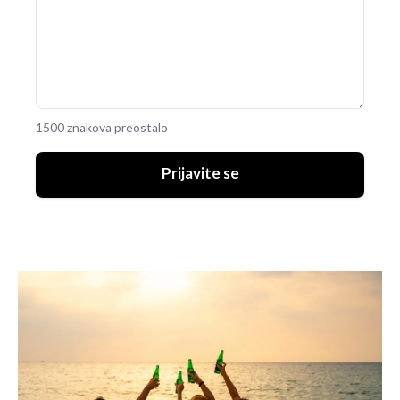
1500 znakova preostalo
Prijavite se