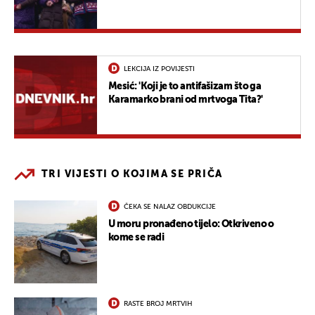
LEKCIJA IZ POVIJESTI
Mesić: 'Koji je to antifašizam što ga
Karamarko brani od mrtvoga Tita?'
TRI VIJESTI O KOJIMA SE PRIČA
ČEKA SE NALAZ OBDUKCIJE
U moru pronađeno tijelo: Otkriveno o
kome se radi
RASTE BROJ MRTVIH