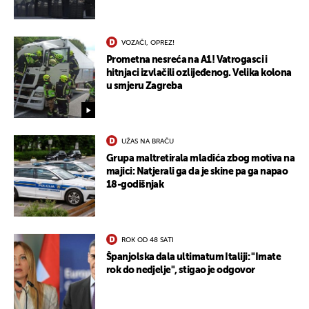
VOZAČI, OPREZ!
Prometna nesreća na A1! Vatrogasci i
hitnjaci izvlačili ozlijeđenog. Velika kolona
u smjeru Zagreba
UŽAS NA BRAČU
Grupa maltretirala mladića zbog motiva na
majici: Natjerali ga da je skine pa ga napao
18-godišnjak
ROK OD 48 SATI
Španjolska dala ultimatum Italiji: "Imate
rok do nedjelje", stigao je odgovor