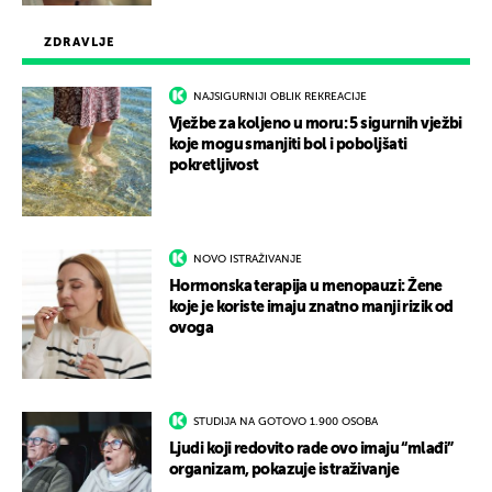
ZDRAVLJE
NAJSIGURNIJI OBLIK REKREACIJE
Vježbe za koljeno u moru: 5 sigurnih vježbi
koje mogu smanjiti bol i poboljšati
pokretljivost
NOVO ISTRAŽIVANJE
Hormonska terapija u menopauzi: Žene
koje je koriste imaju znatno manji rizik od
ovoga
STUDIJA NA GOTOVO 1.900 OSOBA
Ljudi koji redovito rade ovo imaju “mlađi”
organizam, pokazuje istraživanje