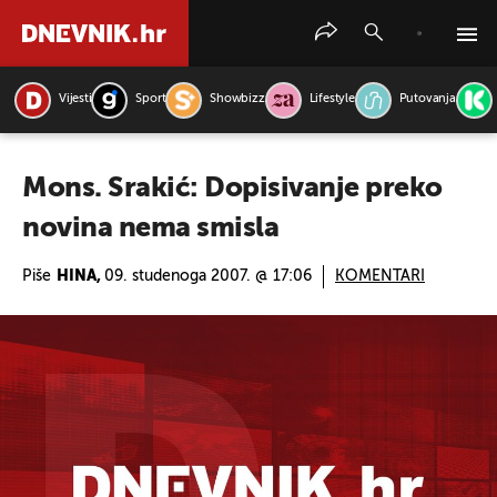
Vijesti
Sport
Showbizz
Lifestyle
Putovanja
PRETRAŽITE VIJESTI
Mons. Srakić: Dopisivanje preko
novina nema smisla
Piše
HINA,
09. studenoga 2007. @ 17:06
KOMENTARI