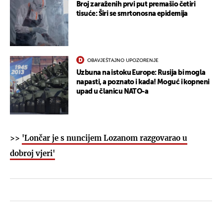
Broj zaraženih prvi put premašio četiri
tisuće: Širi se smrtonosna epidemija
OBAVJEŠTAJNO UPOZORENJE
Uzbuna na istoku Europe: Rusija bi mogla
napasti, a poznato i kada! Moguć i kopneni
upad u članicu NATO-a
>>
'Lončar je s nuncijem Lozanom razgovarao u
dobroj vjeri'