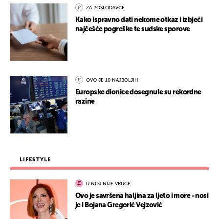
ZA POSLODAVCE
Kako ispravno dati nekome otkaz i izbjeći
najčešće pogreške te sudske sporove
OVO JE 10 NAJBOLJIH
Europske dionice dosegnule su rekordne
razine
LIFESTYLE
U NOJ NIJE VRUĆE
Ovo je savršena haljina za ljeto i more - nosi
je i Bojana Gregorić Vejzović