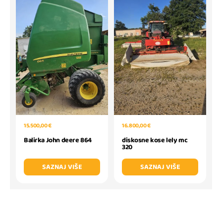
15.500,00 €
16.800,00 €
Balirka John deere 864
diskosne kose lely mc
320
SAZNAJ VIŠE
SAZNAJ VIŠE