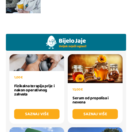
1,00 €
Fizikalna terapija prije i
13,00 €
nakon operativnog
zahvata
Serum od propolisa i
nevena
SAZNAJ VIŠE
SAZNAJ VIŠE