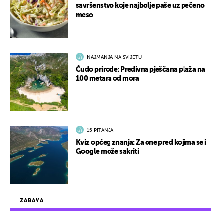
savršenstvo koje najbolje paše uz pečeno
meso
NAJMANJA NA SVIJETU
Čudo prirode: Predivna pješčana plaža na
100 metara od mora
15 PITANJA
Kviz općeg znanja: Za one pred kojima se i
Google može sakriti
ZABAVA