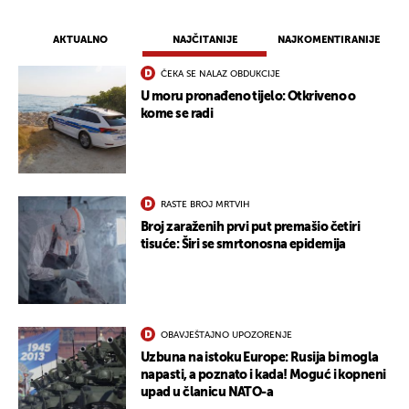
AKTUALNO
NAJČITANIJE
NAJKOMENTIRANIJE
ČEKA SE NALAZ OBDUKCIJE
U moru pronađeno tijelo: Otkriveno o
kome se radi
RASTE BROJ MRTVIH
Broj zaraženih prvi put premašio četiri
tisuće: Širi se smrtonosna epidemija
OBAVJEŠTAJNO UPOZORENJE
Uzbuna na istoku Europe: Rusija bi mogla
napasti, a poznato i kada! Moguć i kopneni
upad u članicu NATO-a