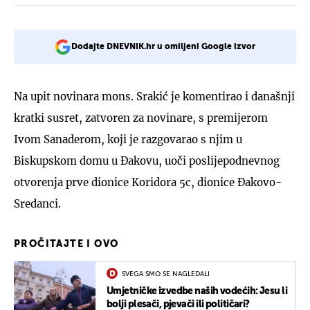
Dodajte DNEVNIK.hr u omiljeni Google izvor
Na upit novinara mons. Srakić je komentirao i današnji
kratki susret, zatvoren za novinare, s premijerom
Ivom Sanaderom, koji je razgovarao s njim u
Biskupskom domu u Đakovu, uoči poslijepodnevnog
otvorenja prve dionice Koridora 5c, dionice Đakovo-
Sredanci.
PROČITAJTE I OVO
SVEGA SMO SE NAGLEDALI
Umjetničke izvedbe naših vodećih: Jesu li
bolji plesači, pjevači ili političari?