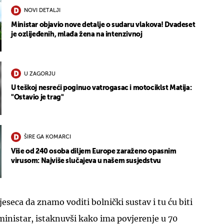
NOVI DETALJI
Ministar objavio nove detalje o sudaru vlakova! Dvadeset
je ozlijeđenih, mlađa žena na intenzivnoj
U ZAGORJU
U teškoj nesreći poginuo vatrogasac i motociklst Matija:
"Ostavio je trag"
ŠIRE GA KOMARCI
Više od 240 osoba diljem Europe zaraženo opasnim
virusom: Najviše slučajeva u našem susjedstvu
eseca da znamo voditi bolnički sustav i tu ću biti
ministar, istaknuvši kako ima povjerenje u 70