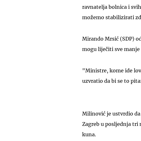
ravnatelja bolnica i sv
možemo stabilizirati z
Mirando Mrsić (SDP) od M
mogu liječiti sve manje
"Ministre, kome ide lov
uzvratio da bi se to pi
Milinović je ustvrdio d
Zagreb u posljednja tri 
kuna.