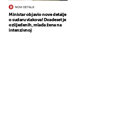
NOVI DETALJI
Ministar objavio nove detalje
o sudaru vlakova! Dvadeset je
ozlijeđenih, mlađa žena na
intenzivnoj