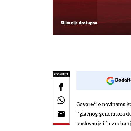
Slika nije dostupna
PODIJELITE
Dodajt
Govoreći o novinama ko
"glavnog generatora dug
poslovanja i financiran