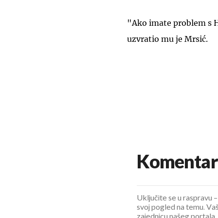
"Ako imate problem s H
uzvratio mu je Mrsić.
Komentar
Uključite se u raspravu – 
svoj pogled na temu. Vaš
zajednicu našeg portala.