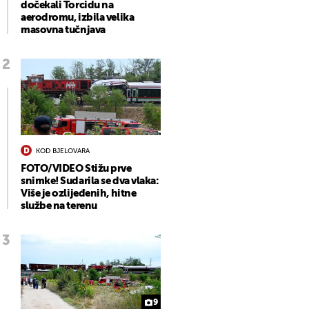
dočekali Torcidu na
aerodromu, izbila velika
masovna tučnjava
KOD BJELOVARA
FOTO/VIDEO Stižu prve
snimke! Sudarila se dva vlaka:
Više je ozlijeđenih, hitne
službe na terenu
9