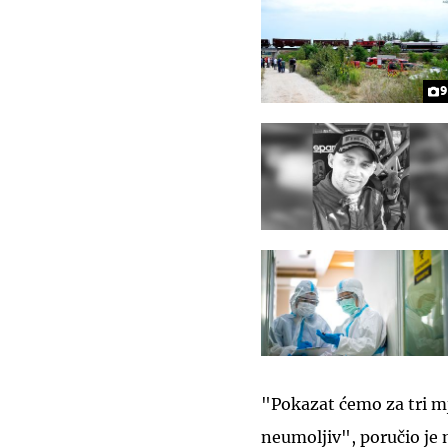
9
"Pokazat ćemo za tri mj
neumoljiv", poručio je 