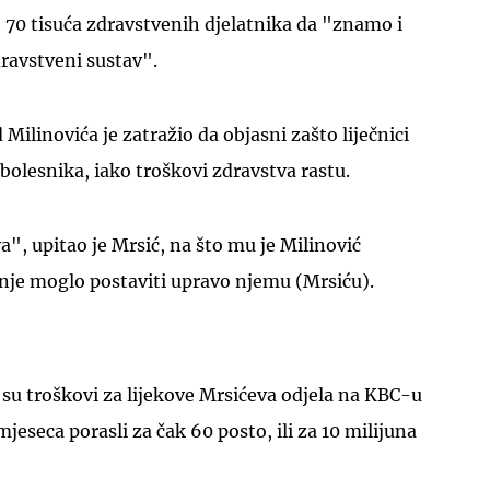
ih 70 tisuća zdravstvenih djelatnika da "znamo i
dravstveni sustav".
ilinovića je zatražio da objasni zašto liječnici
 bolesnika, iako troškovi zdravstva rastu.
UKLJUČITE NOTIFIKACIJE
a", upitao je Mrsić, na što mu je Milinović
tanje moglo postaviti upravo njemu (Mrsiću).
a su troškovi za lijekove Mrsićeva odjela na KBC-u
mjeseca porasli za čak 60 posto, ili za 10 milijuna