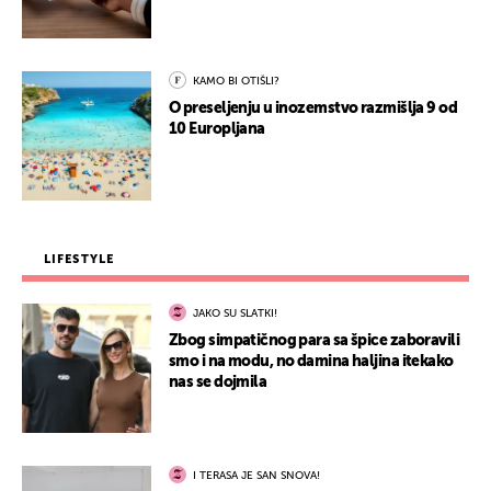
KAMO BI OTIŠLI?
O preseljenju u inozemstvo razmišlja 9 od
10 Europljana
LIFESTYLE
JAKO SU SLATKI!
Zbog simpatičnog para sa špice zaboravili
smo i na modu, no damina haljina itekako
nas se dojmila
I TERASA JE SAN SNOVA!