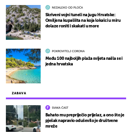
NEDALEKO OD PLOČA
Skriveni vojni tuneli na jugu Hrvatske:
Omiljena kupališta na koja lokalci u miru
dolaze roniti i skakati u more
POKROVITELJ CORONA
Među 100 najboljih plaža svijeta našla se i
jedna hrvatska
ZABAVA
SVAKA ČAST
Bahato mu prepriječio prijelaz, a ono što je
pješak napravio oduševilo je društvene
mreže