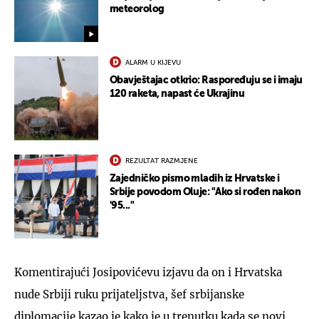
meteorolog
ALARM U KIJEVU
Obavještajac otkrio: Raspoređuju se i imaju
120 raketa, napast će Ukrajinu
REZULTAT RAZMJENE
Zajedničko pismo mladih iz Hrvatske i
Srbije povodom Oluje: "Ako si rođen nakon
'95..."
Komentirajući Josipovićevu izjavu da on i Hrvatska
nude Srbiji ruku prijateljstva, šef srbijanske
diplomacije kazao je kako je u trenutku kada se novi