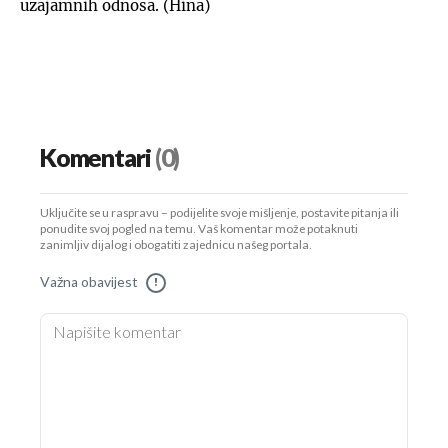
uzajamnih odnosa. (Hina)
Komentari
(0)
Uključite se u raspravu – podijelite svoje mišljenje, postavite pitanja ili
ponudite svoj pogled na temu. Vaš komentar može potaknuti
zanimljiv dijalog i obogatiti zajednicu našeg portala.
Važna obavijest
!