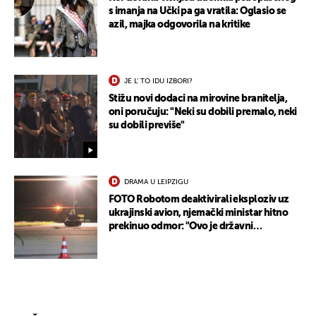
s imanja na Učki pa ga vratila: Oglasio se
azil, majka odgovorila na kritike
JE L' TO IDU IZBORI?
Stižu novi dodaci na mirovine branitelja,
oni poručuju: "Neki su dobili premalo, neki
su dobili previše"
DRAMA U LEIPZIGU
FOTO Robotom deaktivirali eksploziv uz
ukrajinski avion, njemački ministar hitno
prekinuo odmor: "Ovo je državni
terorizam"