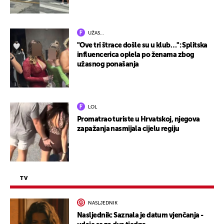
UŽAS…
"Ove tri štrace došle su u klub…": Splitska
influencerica oplela po ženama zbog
užasnog ponašanja
LOL
Promatrao turiste u Hrvatskoj, njegova
zapažanja nasmijala cijelu regiju
TV
NASLJEDNIK
Nasljednik: Saznala je datum vjenčanja -