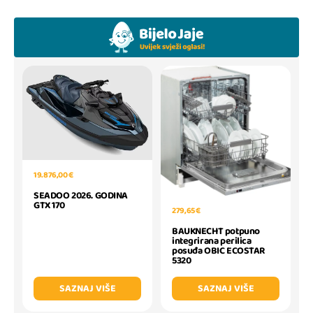
19.876,00 €
SEADOO 2026. GODINA
GTX 170
279,65 €
BAUKNECHT potpuno
integrirana perilica
posuđa OBIC ECOSTAR
5320
SAZNAJ VIŠE
SAZNAJ VIŠE