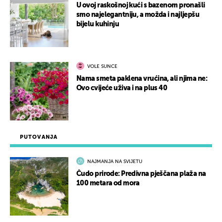
U ovoj raskošnoj kući s bazenom pronašli
smo najelegantniju, a možda i najljepšu
bijelu kuhinju
VOLE SUNCE
Nama smeta paklena vrućina, ali njima ne:
Ovo cvijeće uživa i na plus 40
PUTOVANJA
NAJMANJA NA SVIJETU
Čudo prirode: Predivna pješčana plaža na
100 metara od mora