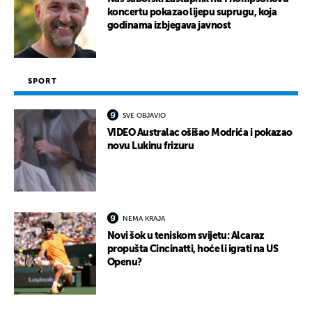
koncertu pokazao lijepu suprugu, koja
godinama izbjegava javnost
SPORT
SVE OBJAVIO
VIDEO Australac ošišao Modrića i pokazao
novu Lukinu frizuru
NEMA KRAJA
Novi šok u teniskom svijetu: Alcaraz
propušta Cincinatti, hoće li igrati na US
Openu?