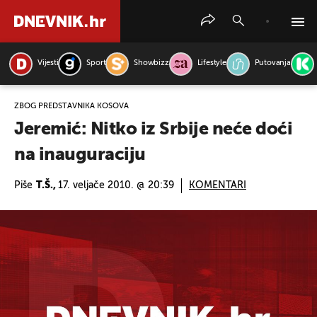
Vijesti
Sport
Showbizz
Lifestyle
Putovanja
PRETRAŽITE VIJESTI
ZBOG PREDSTAVNIKA KOSOVA
Jeremić: Nitko iz Srbije neće doći
na inauguraciju
Piše
T.Š.,
17. veljače 2010. @ 20:39
KOMENTARI