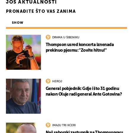
JOŠ AKTUALNOSTI
PRONAĐITE ŠTO VAS ZANIMA
UKLJUČITE NOTIFIKACIJE
SHOW
DRAMA U ŠIBENIKU
Thompson usred koncerta iznenada
prekinuo pjesmu: "Zovite hitnu!"
HEROJ
General pobjednik: Gdje i što 31 godinu
nakon Oluje radi general Ante Gotovina?
IMAJU TRI KĆERI
Naš saborski zastupnik na Thompsonovu