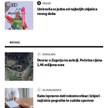
ODLAZI
Umirovila se jedna od najboljih skijašica
novog doba
NOVAC
POVOLJNO
Dvorac u Zagorju na aukciji. Početna cijena
1,46 milijuna eura
ZA POSLODAVCE
Kako ispravno dati nekome otkaz i izbjeći
najčešće pogreške te sudske sporove