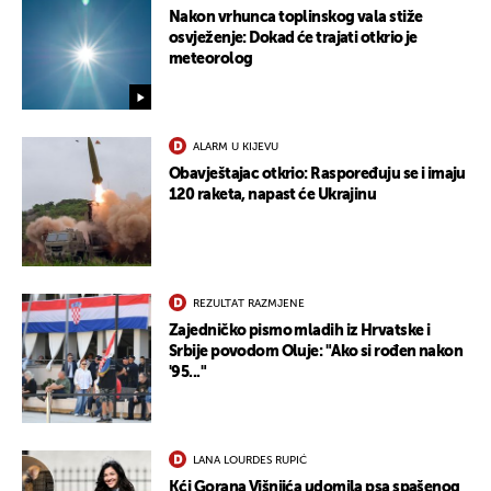
Nakon vrhunca toplinskog vala stiže
osvježenje: Dokad će trajati otkrio je
meteorolog
ALARM U KIJEVU
Obavještajac otkrio: Raspoređuju se i imaju
120 raketa, napast će Ukrajinu
REZULTAT RAZMJENE
Zajedničko pismo mladih iz Hrvatske i
Srbije povodom Oluje: "Ako si rođen nakon
'95..."
LANA LOURDES RUPIĆ
Kći Gorana Višnjića udomila psa spašenog