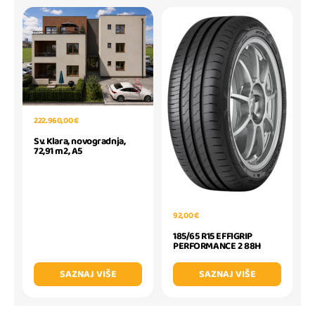
222.960,00 €
Sv. Klara, novogradnja,
72,91 m2, A5
92,00 €
185/65 R15 EFFIGRIP
PERFORMANCE 2 88H
SAZNAJ VIŠE
SAZNAJ VIŠE