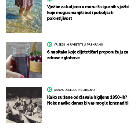
Vježbe za koljeno u moru: 5 sigurnih vježbi
koje mogu smanjiti bol i poboljšati
pokretljivost
VRIJEDI IH UVRSTITI U PREHRANU
6 napitaka koje dijetetičari preporučuju za
zdrave zglobove
DANAS DJELUJU NEOBIČNO
Kako su žene održavale higijenu 1950-ih?
Neke navike danas bi vas mogle iznenaditi