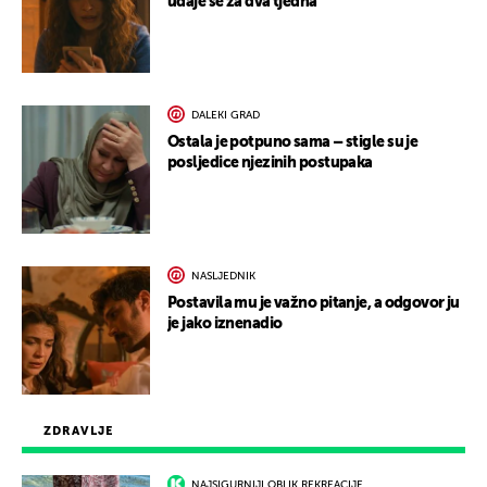
udaje se za dva tjedna
DALEKI GRAD
Ostala je potpuno sama – stigle su je
posljedice njezinih postupaka
NASLJEDNIK
Postavila mu je važno pitanje, a odgovor ju
je jako iznenadio
ZDRAVLJE
NAJSIGURNIJI OBLIK REKREACIJE