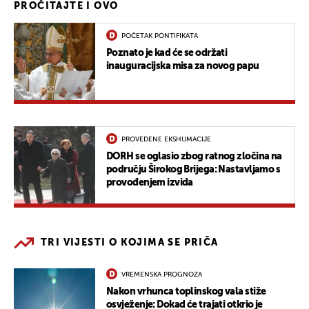
PROČITAJTE I OVO
POČETAK PONTIFIKATA
Poznato je kad će se održati
inauguracijska misa za novog papu
PROVEDENE EKSHUMACIJE
DORH se oglasio zbog ratnog zločina na
području Širokog Brijega: Nastavljamo s
provođenjem izvida
TRI VIJESTI O KOJIMA SE PRIČA
VREMENSKA PROGNOZA
Nakon vrhunca toplinskog vala stiže
osvježenje: Dokad će trajati otkrio je