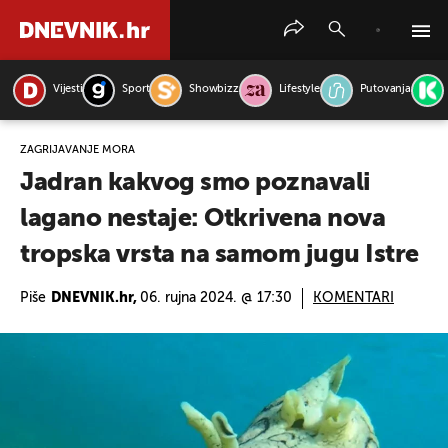
Vijesti
Sport
Showbizz
Lifestyle
Putovanja
PRETRAŽITE VIJESTI
ZAGRIJAVANJE MORA
Jadran kakvog smo poznavali
lagano nestaje: Otkrivena nova
tropska vrsta na samom jugu Istre
Piše
DNEVNIK.hr,
06. rujna 2024. @ 17:30
KOMENTARI