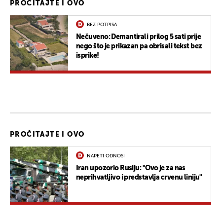
PROČITAJTE I OVO
BEZ POTPISA
Nečuveno: Demantirali prilog 5 sati prije
nego što je prikazan pa obrisali tekst bez
isprike!
PROČITAJTE I OVO
NAPETI ODNOSI
Iran upozorio Rusiju: "Ovo je za nas
neprihvatljivo i predstavlja crvenu liniju"