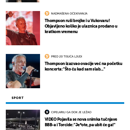
NADMAŠENA OČEKIVANJA
Thompson ruši brojke i u Vukovaru!
Objavljeno koliko je ulaznica prodano u
kratkom vremenu
PRED 20 TISUĆA LJUDI
Thompson izazvao ovacije već na početku
koncerta: "Što ću kad sam slab..."
SPORT
CIPELARILI GA DOK JE LEŽAO
VIDEO Pojavila se nova snimka tučnjave
BBB-a i Torcide: "Je*ote, pa ubit će ga!"