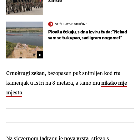
žarište
STIŽU NOVE VRUĆINE
Plovila čekaju, s dna izviru čuda: "Nekad
sam se tu kupao, sad igram nogomet"
Crnokrugi zekan
, bezopasan puž snimljen kod rta
kamenjak u Istri na 8 metara, a tamo mu
nikako nije
mjesto
.
Na sjevernom Jadranu je
nova vrsta
, stigao s