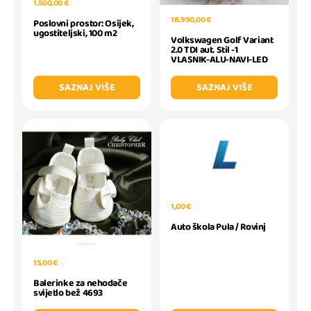
1.500,00 €
18.990,00 €
Poslovni prostor: Osijek,
ugostiteljski, 100 m2
Volkswagen Golf Variant
2.0 TDI aut. Stil -1
VLASNIK-ALU-NAVI-LED
SAZNAJ VIŠE
SAZNAJ VIŠE
1,00 €
Auto škola Pula / Rovinj
15,00 €
Balerinke za nehodače
svijetlo bež 4693