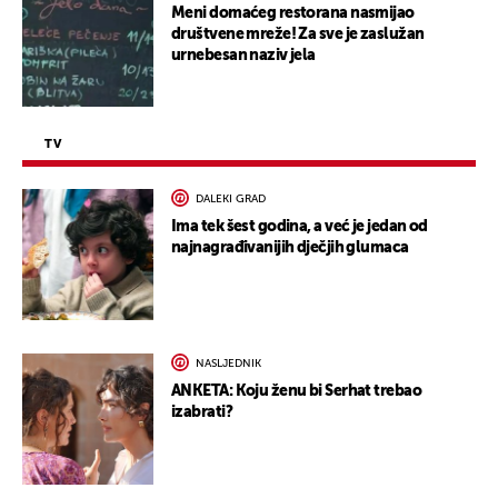
Meni domaćeg restorana nasmijao
društvene mreže! Za sve je zaslužan
urnebesan naziv jela
TV
DALEKI GRAD
Ima tek šest godina, a već je jedan od
najnagrađivanijih dječjih glumaca
NASLJEDNIK
ANKETA: Koju ženu bi Serhat trebao
izabrati?