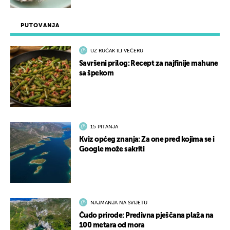
PUTOVANJA
UZ RUČAK ILI VEČERU
Savršeni prilog: Recept za najfinije mahune
sa špekom
15 PITANJA
Kviz općeg znanja: Za one pred kojima se i
Google može sakriti
NAJMANJA NA SVIJETU
Čudo prirode: Predivna pješčana plaža na
100 metara od mora