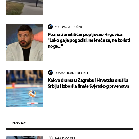
AU, OVO JE RUŽNO
Poznati analitičar popljuvao Hrgovića:
"Lako ga je pogoditi, ne kreće se, ne koristi
noge..."
DRAMATIČAN PREOKRET
Kakva drama u Zagrebu! Hrvatska srušila
Srbiju i izborila finale Svjetskog prvenstva
NOVAC
SAM SVOJ ŠEF