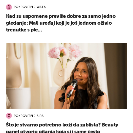
POKROVITELJ WATA
Kad su uspomene previše dobre za samo jedno
gledanje: Mali uređaj koji je još jednom oživio
trenutke s ple...
POKROVITELJ BIPA
Što je stvarno potrebno koži da zablista? Beauty
panel otvorio pitanja koja si i same često