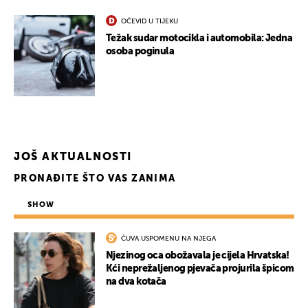
OČEVID U TIJEKU
Težak sudar motocikla i automobila: Jedna
osoba poginula
JOŠ AKTUALNOSTI
PRONAĐITE ŠTO VAS ZANIMA
SHOW
ČUVA USPOMENU NA NJEGA
Njezinog oca obožavala je cijela Hrvatska!
Kći neprežaljenog pjevača projurila špicom
na dva kotača