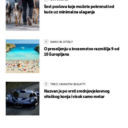
Šest poslova koje možete pokrenuti od
kuće uz minimalna ulaganja
KAMO BI OTIŠLI?
O preseljenju u inozemstvo razmišlja 9 od
10 Europljana
TREĆI UNIKATNI BUGATTI
Nazvan je po vrsti srednjovjekovnog
viteškog konja i visok samo metar