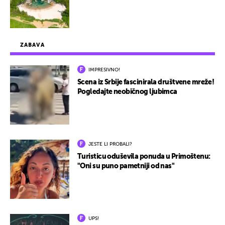
ZABAVA
IMPRESIVNO!
Scena iz Srbije fascinirala društvene mreže!
Pogledajte neobičnog ljubimca
JESTE LI PROBALI?
Turisticu oduševila ponuda u Primoštenu:
"Oni su puno pametniji od nas"
UPS!