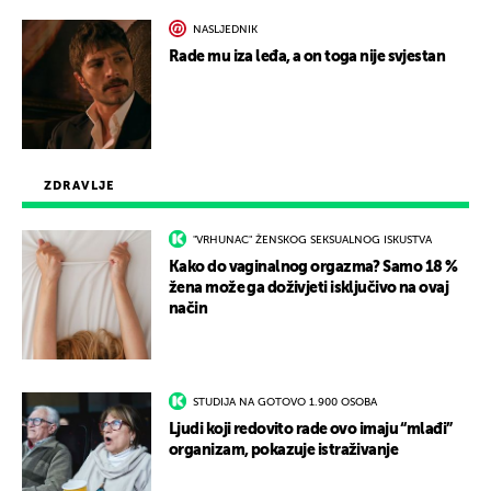
NASLJEDNIK
Rade mu iza leđa, a on toga nije svjestan
ZDRAVLJE
"VRHUNAC" ŽENSKOG SEKSUALNOG ISKUSTVA
Kako do vaginalnog orgazma? Samo 18 %
žena može ga doživjeti isključivo na ovaj
način
STUDIJA NA GOTOVO 1.900 OSOBA
Ljudi koji redovito rade ovo imaju “mlađi”
organizam, pokazuje istraživanje