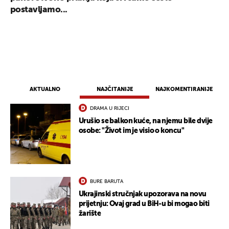
postavljamo...
AKTUALNO
NAJČITANIJE
NAJKOMENTIRANIJE
DRAMA U RIJECI
Urušio se balkon kuće, na njemu bile dvije
osobe: "Život im je visio o koncu"
BURE BARUTA
Ukrajinski stručnjak upozorava na novu
prijetnju: Ovaj grad u BiH-u bi mogao biti
žarište