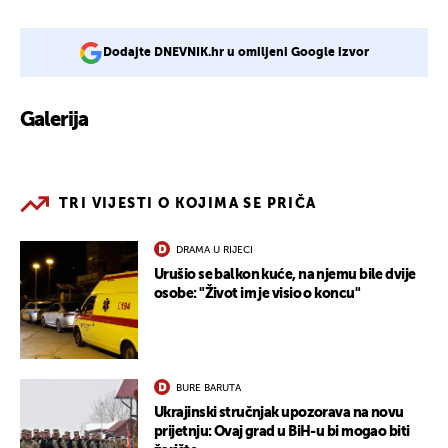
Dodajte DNEVNIK.hr u omiljeni Google izvor
Galerija
2
TRI VIJESTI O KOJIMA SE PRIČA
DRAMA U RIJECI
Urušio se balkon kuće, na njemu bile dvije
osobe: "Život im je visio o koncu"
BURE BARUTA
Ukrajinski stručnjak upozorava na novu
prijetnju: Ovaj grad u BiH-u bi mogao biti