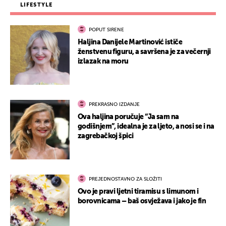
LIFESTYLE
POPUT SIRENE
Haljina Danijele Martinović ističe
ženstvenu figuru, a savršena je za večernji
izlazak na moru
PREKRASNO IZDANJE
Ova haljina poručuje “Ja sam na
godišnjem”, idealna je za ljeto, a nosi se i na
zagrebačkoj špici
PREJEDNOSTAVNO ZA SLOŽITI
Ovo je pravi ljetni tiramisu s limunom i
borovnicama – baš osvježava i jako je fin