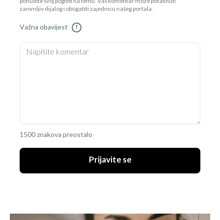
ponudite svoj pogled na temu. Vaš komentar može potaknuti
zanimljiv dijalog i obogatiti zajednicu našeg portala.
Važna obavijest
!
1500 znakova preostalo
Prijavite se