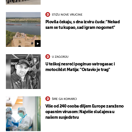
STIŽU NOVE VRUĆINE
Plovila čekaju, s dna izviru čuda: "Nekad
UKLJUČITE NOTIFIKACIJE
sam se tu kupao, sad igram nogomet"
U ZAGORJU
U teškoj nesreći poginuo vatrogasac i
motociklst Matija: "Ostavio je trag"
ŠIRE GA KOMARCI
Više od 240 osoba diljem Europe zaraženo
opasnim virusom: Najviše slučajeva u
našem susjedstvu