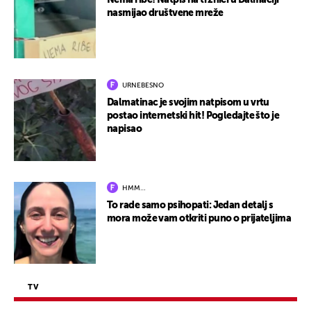
Nema ribe! Natpis na tržnici u Dalmaciji
nasmijao društvene mreže
URNEBESNO
Dalmatinac je svojim natpisom u vrtu
postao internetski hit! Pogledajte što je
napisao
HMM…
To rade samo psihopati: Jedan detalj s
mora može vam otkriti puno o prijateljima
TV