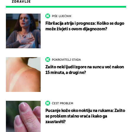
ZDRAVLJE
PIŠE LIJEČNIK
Fibrilacija atrija i prognoza: Koliko se dugo
može živjeti s ovom dijagnozom?
POKROVITELJ STADA
Zašto neki ljudi izgore na suncu već nakon
15 minuta, a drugi ne?
ČEST PROBLEM
Pucanje kože oko noktiju na rukama: Zašto
se problem stalno vraća i kako ga
zaustaviti?