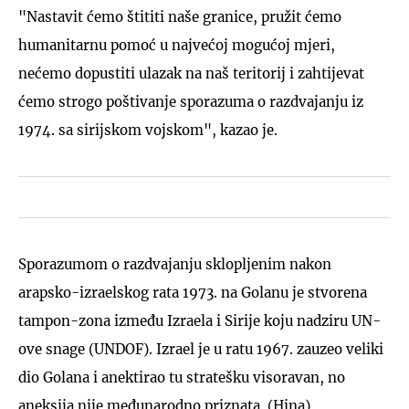
"Nastavit ćemo štititi naše granice, pružit ćemo
humanitarnu pomoć u najvećoj mogućoj mjeri,
nećemo dopustiti ulazak na naš teritorij i zahtijevat
ćemo strogo poštivanje sporazuma o razdvajanju iz
1974. sa sirijskom vojskom", kazao je.
Sporazumom o razdvajanju sklopljenim nakon
arapsko-izraelskog rata 1973. na Golanu je stvorena
tampon-zona između Izraela i Sirije koju nadziru UN-
ove snage (UNDOF). Izrael je u ratu 1967. zauzeo veliki
dio Golana i anektirao tu stratešku visoravan, no
aneksija nije međunarodno priznata. (Hina)