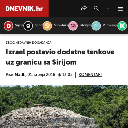
Vijesti
Sport
Showbizz
Lifestyle
Putovanja
PRETRAŽITE VIJESTI
ZBOG NEDAVNIH DOGAĐANJA
Izrael postavio dodatne tenkove
uz granicu sa Sirijom
Piše
Ma.B.,
01. srpnja 2018. @ 13:05
KOMENTARI