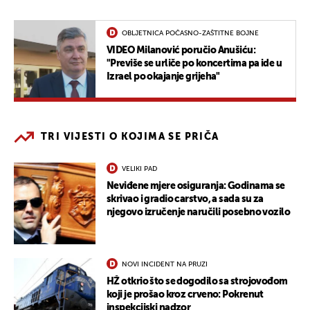
OBLJETNICA POČASNO-ZAŠTITNE BOJNE
VIDEO Milanović poručio Anušiću:
"Previše se urliče po koncertima pa ide u
Izrael po okajanje grijeha"
TRI VIJESTI O KOJIMA SE PRIČA
VELIKI PAD
Neviđene mjere osiguranja: Godinama se
skrivao i gradio carstvo, a sada su za
njegovo izručenje naručili posebno vozilo
NOVI INCIDENT NA PRUZI
HŽ otkrio što se dogodilo sa strojovođom
koji je prošao kroz crveno: Pokrenut
inspekcijski nadzor