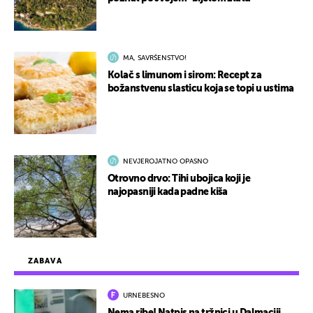
MA, SAVRŠENSTVO!
Kolač s limunom i sirom: Recept za
božanstvenu slasticu koja se topi u ustima
NEVJEROJATNO OPASNO
Otrovno drvo: Tihi ubojica koji je
najopasniji kada padne kiša
ZABAVA
URNEBESNO