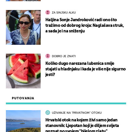
ZA SINJSKU ALKU
Haljina Sonje Jandroković radi ono što
tražimo od dobrog kroja: Naglašava struk,
a sada je i na sniženju
DOBRO JE ZNATI
Koliko dugo narezana lubenica smije
stajati u hladnjaku i kada je više nije sigurno
jesti?
PUTOVANJA
UŽIVANJE NA "PRIVATNOM" OTOKU
Hrvatski otok na kojem živi samo jedan
stanovnik: Ljepotan koji je diljem svijeta
poznat po svojem "bijelom zlatu"