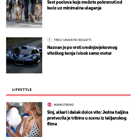
Šest poslova koje možete pokrenuti od
kuće uz minimalna ulaganja
TREĆI UNIKATNI BUGATTI
Nazvan je po vrsti srednjovjekovnog
viteškog konja i visok samo metar
LIFESTYLE
MIKROTREND
Sinj, alkari i dašak dolce vite: Jedna haljina
pretvorila je tribine u scenu iz talijanskog
filma