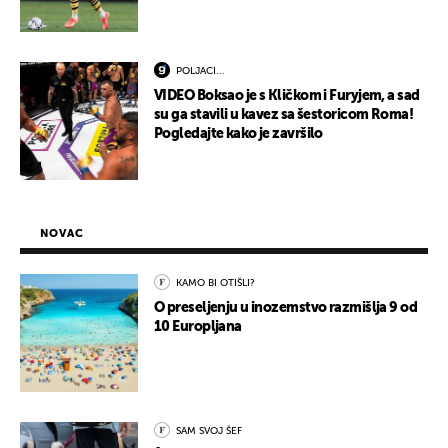
POLJACI...
VIDEO Boksao je s Kličkom i Furyjem, a sad
su ga stavili u kavez sa šestoricom Roma!
Pogledajte kako je završilo
NOVAC
KAMO BI OTIŠLI?
O preseljenju u inozemstvo razmišlja 9 od
10 Europljana
SAM SVOJ ŠEF