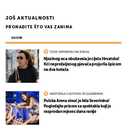
JOŠ AKTUALNOSTI
PRONAĐITE ŠTO VAS ZANIMA
SHOW
ČUVA USPOMENU NA NJEGA
Njezinog oca obožavala je cijela Hrvatska!
Kći neprežaljenog pjevača projurila špicom
na dva kotača
NASTUPALA S GOTOVO 70 GLAZBENIKA
Pulska Arena sinoć je bila Severinina!
Pogledajte prizore sa spektakla koji je
rasprodan mjesec dana ranije