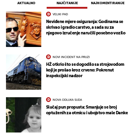
AKTUALNO
NAJČITANIJE
NAJKOMENTIRANIJE
VELIKI PAD
Neviđene mjere osiguranja: Godinama se
skrivao i gradio carstvo, a sada su za
njegovo izručenje naručili posebno vozilo
NOVI INCIDENT NA PRUZI
HŽ otkrio što se dogodilo sa strojovođom
koji je prošao kroz crveno: Pokrenut
inspekcijski nadzor
NOVA ODLUKA SUDA
Slučaj pun propusta: Smanjuje se broj
optuženih za otmicu i ubojstvo male Danke