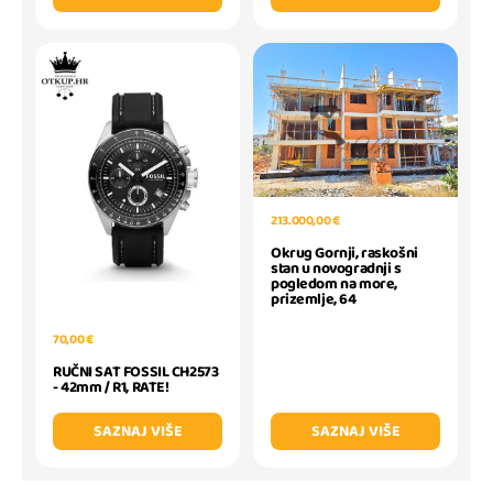
213.000,00 €
Okrug Gornji, raskošni
stan u novogradnji s
pogledom na more,
prizemlje, 64
70,00 €
RUČNI SAT FOSSIL CH2573
- 42mm / R1, RATE!
SAZNAJ VIŠE
SAZNAJ VIŠE