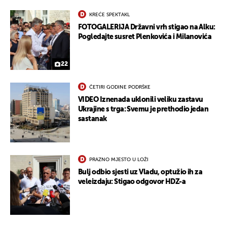
KREĆE SPEKTAKL
FOTOGALERIJA Državni vrh stigao na Alku:
Pogledajte susret Plenkovića i Milanovića
22
ČETIRI GODINE PODRŠKE
VIDEO Iznenada uklonili veliku zastavu
Ukrajine s trga: Svemu je prethodio jedan
sastanak
UKLJUČITE NOTIFIKACIJE
PRAZNO MJESTO U LOŽI
Bulj odbio sjesti uz Vladu, optužio ih za
veleizdaju: Stigao odgovor HDZ-a