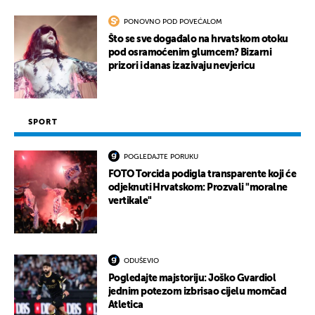
PONOVNO POD POVEĆALOM
Što se sve događalo na hrvatskom otoku
pod osramoćenim glumcem? Bizarni
prizori i danas izazivaju nevjericu
SPORT
POGLEDAJTE PORUKU
FOTO Torcida podigla transparente koji će
odjeknuti Hrvatskom: Prozvali "moralne
vertikale"
ODUŠEVIO
Pogledajte majstoriju: Joško Gvardiol
jednim potezom izbrisao cijelu momčad
Atletica