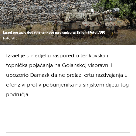
Izrael postavio dodatne tenkove na granicu sa Sirijom (Foto: AFP)
Foto: Afp
Izrael je u nedjelju rasporedio tenkovska i
topnička pojačanja na Golanskoj visoravni i
upozorio Damask da ne prelazi crtu razdvajanja u
ofenzivi protiv pobunjenika na sirijskom dijelu tog
područja.