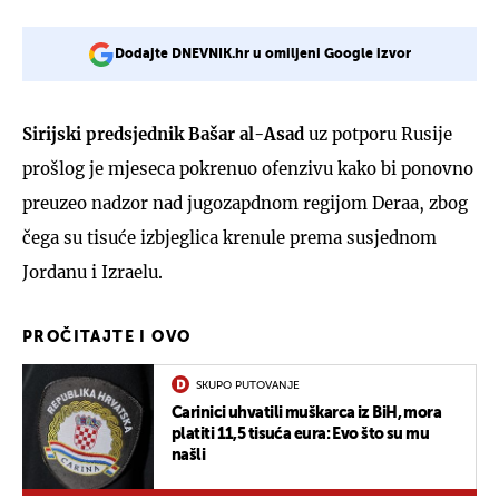
Dodajte DNEVNIK.hr u omiljeni Google izvor
Sirijski predsjednik Bašar al-Asad
uz potporu Rusije
prošlog je mjeseca pokrenuo ofenzivu kako bi ponovno
preuzeo nadzor nad jugozapdnom regijom Deraa, zbog
čega su tisuće izbjeglica krenule prema susjednom
Jordanu i Izraelu.
PROČITAJTE I OVO
SKUPO PUTOVANJE
Carinici uhvatili muškarca iz BiH, mora
platiti 11,5 tisuća eura: Evo što su mu
našli