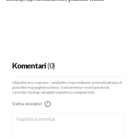
Komentari
(0)
Uključite se u raspravu – podijelite svoje mišljenje, postavite pitanja ili
ponudite svoj pogled na temu. Vaš komentar može potaknuti
zanimljiv dijalog i obogatiti zajednicu našeg portala.
Važna obavijest
!