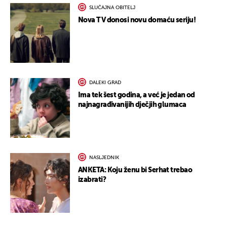
SLUČAJNA OBITELJ
Nova TV donosi novu domaću seriju!
DALEKI GRAD
Ima tek šest godina, a već je jedan od
najnagrađivanijih dječjih glumaca
NASLJEDNIK
ANKETA: Koju ženu bi Serhat trebao
izabrati?