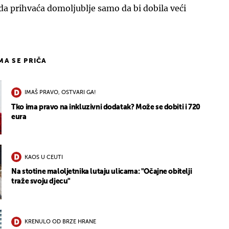
u da prihvaća domoljublje samo da bi dobila veći
IMA SE PRIČA
IMAŠ PRAVO, OSTVARI GA!
Tko ima pravo na inkluzivni dodatak? Može se dobiti i 720
eura
KAOS U CEUTI
Na stotine maloljetnika lutaju ulicama: "Očajne obitelji
traže svoju djecu"
KRENULO OD BRZE HRANE