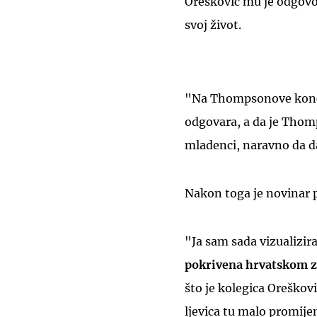
Orešković mu je odgovor
svoj život.
"Na Thompsonove konce
odgovara, a da je Thom
mladenci, naravno da da
Nakon toga je novinar 
"Ja sam sada vizualizir
pokrivena hrvatskom 
što je kolegica Oreškov
ljevica tu malo promije