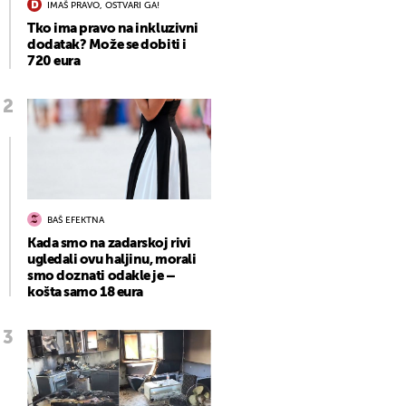
IMAŠ PRAVO, OSTVARI GA!
Tko ima pravo na inkluzivni
dodatak? Može se dobiti i
720 eura
BAŠ EFEKTNA
Kada smo na zadarskoj rivi
ugledali ovu haljinu, morali
smo doznati odakle je –
košta samo 18 eura