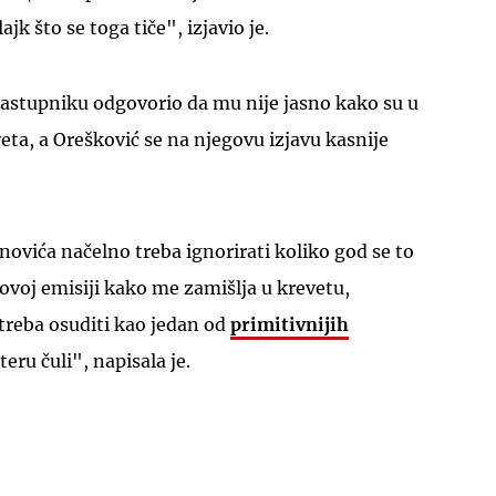
ajk što se toga tiče", izjavio je.
astupniku odgovorio da mu nije jasno kako su u
veta, a Orešković se na njegovu izjavu kasnije
vića načelno treba ignorirati koliko god se to
ovoj emisiji kako me zamišlja u krevetu,
treba osuditi kao jedan od
primitivnijih
eru čuli", napisala je.