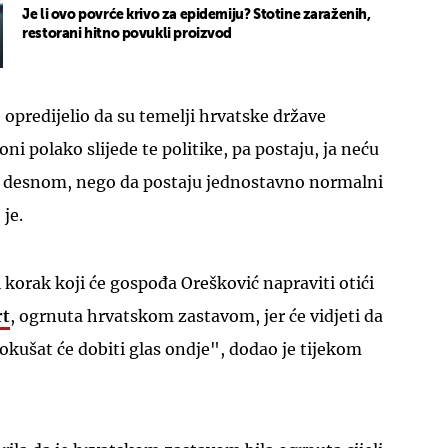
Je li ovo povrće krivo za epidemiju? Stotine zaraženih,
restorani hitno povukli proizvod
 opredijelio da su temelji hrvatske države
ni polako slijede te politike, pa postaju, ja neću
a desnom, nego da postaju jednostavno normalni
je.
i korak koji će gospođa Orešković napraviti otići
rt
, ogrnuta hrvatskom zastavom, jer će vidjeti da
pokušat će dobiti glas ondje", dodao je tijekom