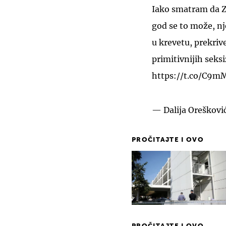
Iako smatram da Z
god se to može, nj
u krevetu, prekriv
primitivnijih seks
https://t.co/C9mM
— Dalija Oreškovi
PROČITAJTE I OVO