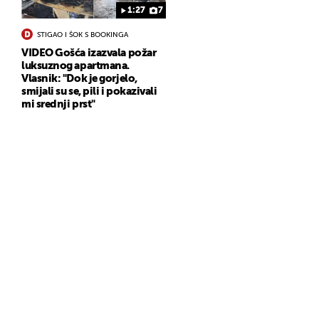
1:27
7
STIGAO I ŠOK S BOOKINGA
VIDEO Gošća izazvala požar
luksuznog apartmana.
Vlasnik: "Dok je gorjelo,
smijali su se, pili i pokazivali
mi srednji prst"