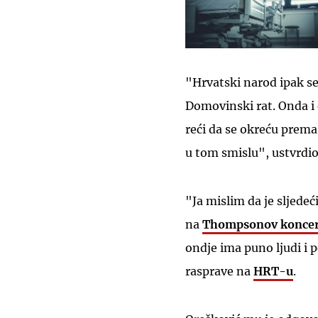
"Hrvatski narod ipak se
Domovinski rat. Onda i o
reći da se okreću prem
u tom smislu", ustvrdio 
"Ja mislim da je sljedeć
na
Thompsonov
konce
ondje ima puno ljudi i 
rasprave na
HRT-u
.