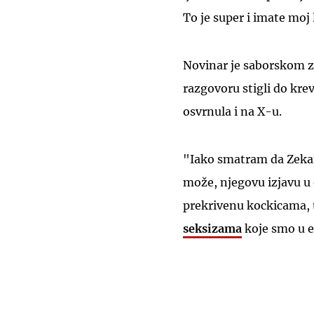
To je super i imate moj l
Novinar je saborskom z
razgovoru stigli do kre
osvrnula i na X-u.
"Iako smatram da Zekano
može, njegovu izjavu u 
prekrivenu kockicama, 
seksizama
koje smo u et