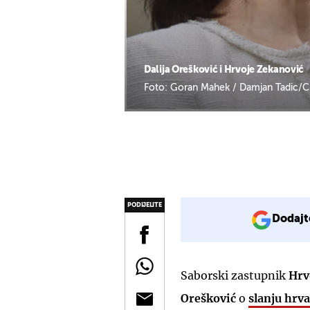
Dalija Orešković i Hrvoje Zekanović
Foto: Goran Mahek / Damjan Tadic/C
PODIJELITE
Dodajt
Saborski zastupnik
Hrv
Orešković
o
slanju hrv