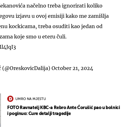
ekanovića načelno treba ignorirati koliko
egovu izjavu u ovoj emisiji kako me zamišlja
enu kockicama, treba osuditi kao jedan od
izama koje smo u eteru čuli.
l4JqI3
ć (@OreskovicDalija)
October 21, 2024
UMRO NA MJESTU
FOTO Ravnatelj KBC-a Rebro Ante Ćorušić pao u bolnici
i poginuo: Cure detalji tragedije