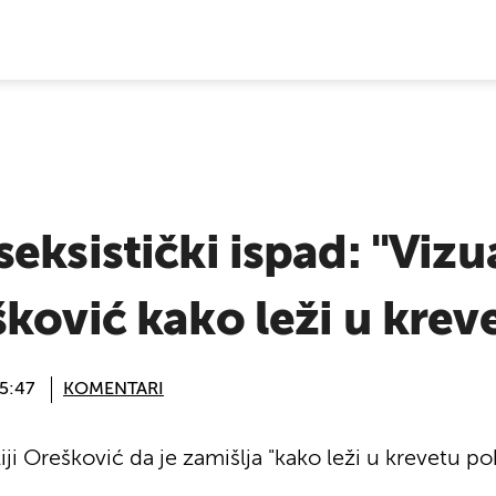
E VIJESTI
eksistički ispad: "Vizu
ković kako leži u kreve
15:47
KOMENTARI
iji Orešković da je zamišlja "kako leži u krevetu 