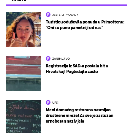
ZABAVA
JESTE LI PROBALI?
Turisticu oduševila ponuda u Primoštenu:
"Oni su puno pametniji od nas"
ZANIMLJIVO
Registracija iz SAD-a postala hit u
Hrvatskoj! Pogledajte zašto
UPS!
Meni domaćeg restorana nasmijao
društvene mreže! Za sve je zaslužan
urnebesan naziv jela