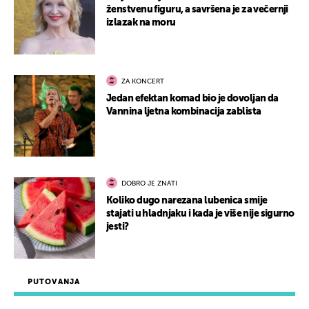
ženstvenu figuru, a savršena je za večernji
izlazak na moru
ZA KONCERT
Jedan efektan komad bio je dovoljan da
Vannina ljetna kombinacija zablista
DOBRO JE ZNATI
Koliko dugo narezana lubenica smije
stajati u hladnjaku i kada je više nije sigurno
jesti?
PUTOVANJA