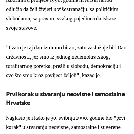
izborima u proljeće 1990. godine hrvatski narod
odlučio da želi živjeti u višestranačju, sa političkim
slobodama, sa pravom svakog pojedinca da iskaže
svoje stavove.
"I zato je taj dan iznimno bitan, zato zaslužuje biti Dan
državnosti, jer smo iz jednog nedemokratskog,
totalitarnog poretka, prešli u slobodu, demokraciju i
sve što smo kroz povijest željeli", kazao je.
Prvi korak u stvaranju neovisne i samostalne
Hrvatske
Naglasio je i kako je 30. svibnja 1990. godine bio "prvi
korak" u stvaranju neovisne, samostalne i suverene