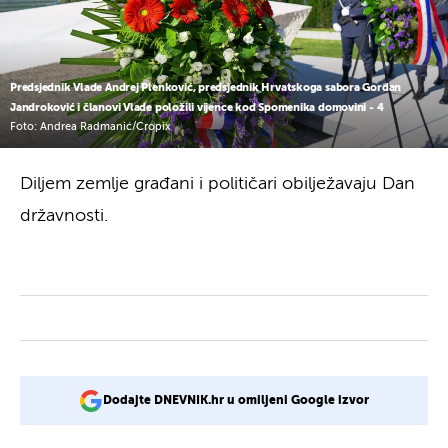
Predsjednik Vlade Andrej Plenković, predsjednik Hrvatskoga sabora Gordan
Jandroković i članovi Vlade položili vijence kod Spomenika domovini - 4
Foto: Andrea Radmanić/Cropix
Diljem zemlje građani i političari obilježavaju Dan
državnosti.
Dodajte DNEVNIK.hr u omiljeni Google izvor