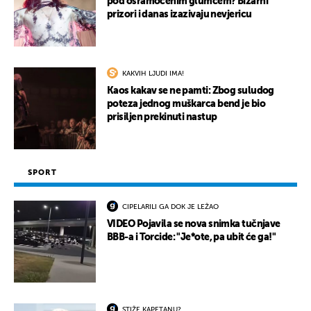
pod osramoćenim glumcem? Bizarni
prizori i danas izazivaju nevjericu
KAKVIH LJUDI IMA!
Kaos kakav se ne pamti: Zbog suludog
poteza jednog muškarca bend je bio
prisiljen prekinuti nastup
SPORT
CIPELARILI GA DOK JE LEŽAO
VIDEO Pojavila se nova snimka tučnjave
BBB-a i Torcide: "Je*ote, pa ubit će ga!"
STIŽE KAPETANU?