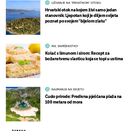
UŽIVANJE NA "PRIVATNOM" OTOKU
Hrvatski otok na kojem živi samo jedan
stanovnik: Ljepotan koji je diljem svijeta
poznat po svojem "bijelom zlatu"
MA, SAVRŠENSTVO!
Kolač s limunom i sirom: Recept za
božanstvenu slasticu koja se topi u ustima
NAJMANJA NA SVIJETU
Čudo prirode: Predivna pješčana plaža na
100 metara od mora