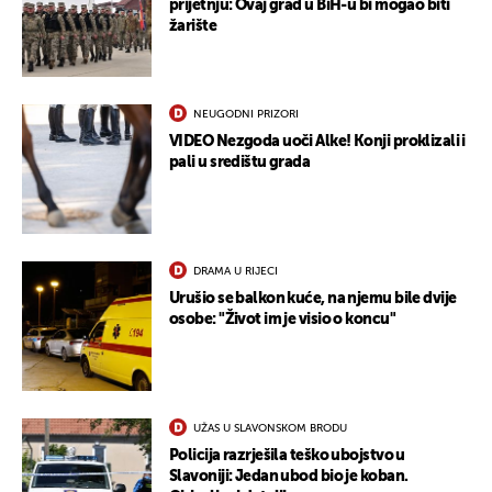
prijetnju: Ovaj grad u BiH-u bi mogao biti
žarište
NEUGODNI PRIZORI
VIDEO Nezgoda uoči Alke! Konji proklizali i
pali u središtu grada
DRAMA U RIJECI
Urušio se balkon kuće, na njemu bile dvije
osobe: "Život im je visio o koncu"
UŽAS U SLAVONSKOM BRODU
Policija razrješila teško ubojstvo u
Slavoniji: Jedan ubod bio je koban.