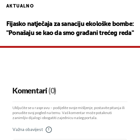
AKTUALNO
Fijasko natječaja za sanaciju ekološke bombe:
"Ponašaju se kao da smo građani trećeg reda"
Komentari
(0)
Uključite se u raspravu – podijelite svoje mišljenje, postavite pitanja ili
ponudite svoj pogled na temu. Vaš komentar može potaknuti
zanimljiv dijalog i obogatiti zajednicu našeg portala.
Važna obavijest
!