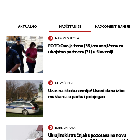
AKTUALNO
NAJČITANIJE
NAJKOMENTIRANIJE
NAKON SUKOBA
FOTO Ovo je žena (36) osumnjičena za
ubojstvo partnera (71) u Slavoniji
UHVAĆEN JE
Užas na istoku zemlje! Usred dana izbo
muškarca u parku i pobjegao
BURE BARUTA
Ukrajinski stručnjak upozorava na novu