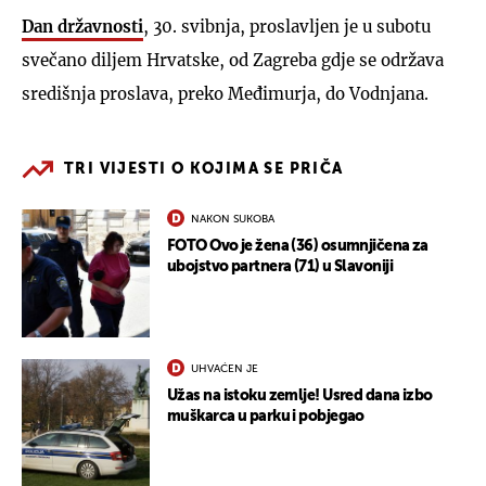
Dan državnosti
, 30. svibnja, proslavljen je u subotu
svečano diljem Hrvatske, od Zagreba gdje se održava
središnja proslava, preko Međimurja, do Vodnjana.
TRI VIJESTI O KOJIMA SE PRIČA
NAKON SUKOBA
FOTO Ovo je žena (36) osumnjičena za
ubojstvo partnera (71) u Slavoniji
UHVAĆEN JE
Užas na istoku zemlje! Usred dana izbo
muškarca u parku i pobjegao