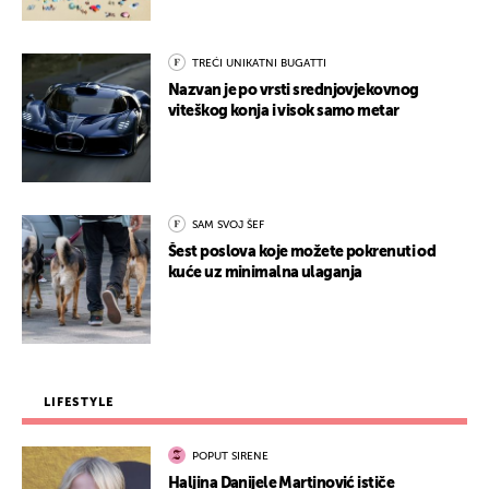
TREĆI UNIKATNI BUGATTI
Nazvan je po vrsti srednjovjekovnog
viteškog konja i visok samo metar
SAM SVOJ ŠEF
Šest poslova koje možete pokrenuti od
kuće uz minimalna ulaganja
LIFESTYLE
POPUT SIRENE
Haljina Danijele Martinović ističe