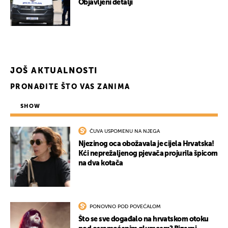
Objavljeni detalji
JOŠ AKTUALNOSTI
PRONAĐITE ŠTO VAS ZANIMA
SHOW
ČUVA USPOMENU NA NJEGA
Njezinog oca obožavala je cijela Hrvatska!
Kći neprežaljenog pjevača projurila špicom
na dva kotača
PONOVNO POD POVEĆALOM
Što se sve događalo na hrvatskom otoku