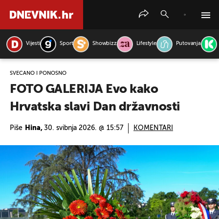
Vijesti
Sport
Showbizz
Lifestyle
Putovanja
PRETRAŽITE VIJESTI
SVEČANO I PONOSNO
FOTO GALERIJA Evo kako
Hrvatska slavi Dan državnosti
Piše
Hina,
30. svibnja 2026. @ 15:57
KOMENTARI