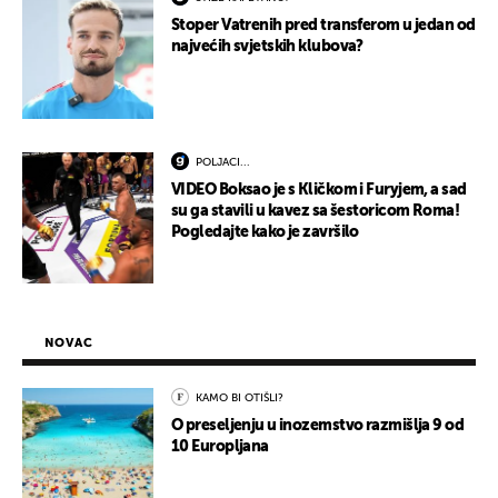
Stoper Vatrenih pred transferom u jedan od
najvećih svjetskih klubova?
POLJACI...
VIDEO Boksao je s Kličkom i Furyjem, a sad
su ga stavili u kavez sa šestoricom Roma!
Pogledajte kako je završilo
NOVAC
KAMO BI OTIŠLI?
O preseljenju u inozemstvo razmišlja 9 od
10 Europljana