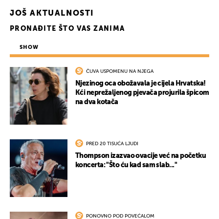
JOŠ AKTUALNOSTI
PRONAĐITE ŠTO VAS ZANIMA
SHOW
ČUVA USPOMENU NA NJEGA
Njezinog oca obožavala je cijela Hrvatska!
Kći neprežaljenog pjevača projurila špicom
na dva kotača
PRED 20 TISUĆA LJUDI
Thompson izazvao ovacije već na početku
koncerta: "Što ću kad sam slab..."
PONOVNO POD POVEĆALOM