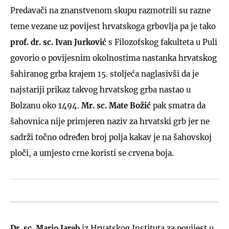
Predavači na znanstvenom skupu razmotrili su razne
teme vezane uz povijest hrvatskoga grbovlja pa je tako
prof. dr. sc. Ivan Jurković
s Filozofskog fakulteta u Puli
govorio o povijesnim okolnostima nastanka hrvatskog
šahiranog grba krajem 15. stoljeća naglasivši da je
najstariji prikaz takvog hrvatskog grba nastao u
Bolzanu oko 1494.
Mr. sc. Mate Božić
pak smatra da
šahovnica nije primjeren naziv za hrvatski grb jer ne
sadrži točno određen broj polja kakav je na šahovskoj
ploči, a umjesto crne koristi se crvena boja.
Dr. sc. Mario Jareb
iz Hrvatskog Instituta za povijest u