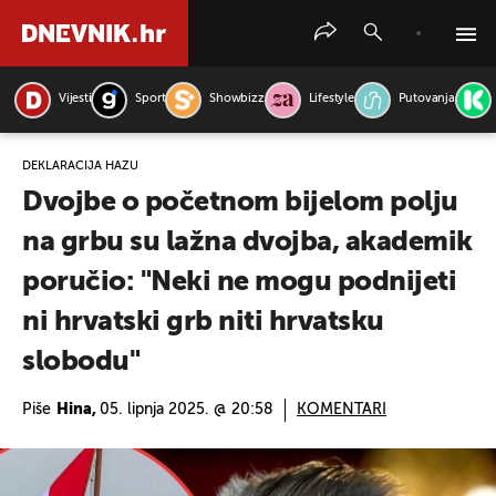
Vijesti
Sport
Showbizz
Lifestyle
Putovanja
PRETRAŽITE VIJESTI
DEKLARACIJA HAZU
Dvojbe o početnom bijelom polju
na grbu su lažna dvojba, akademik
poručio: "Neki ne mogu podnijeti
ni hrvatski grb niti hrvatsku
slobodu"
Piše
Hina,
05. lipnja 2025. @ 20:58
KOMENTARI