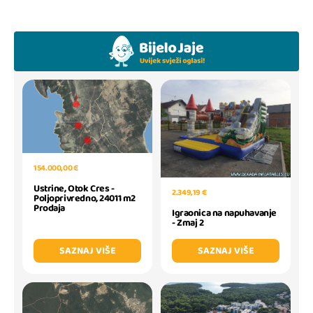
154.000,00 €
Ustrine, Otok Cres -
2.349,19 €
Poljoprivredno, 24011 m2
Prodaja
Igraonica na napuhavanje
- Zmaj 2
SAZNAJ VIŠE
SAZNAJ VIŠE