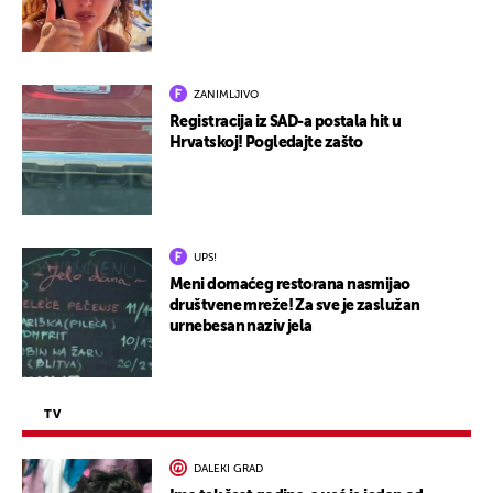
ZANIMLJIVO
Registracija iz SAD-a postala hit u
Hrvatskoj! Pogledajte zašto
UPS!
Meni domaćeg restorana nasmijao
društvene mreže! Za sve je zaslužan
urnebesan naziv jela
TV
DALEKI GRAD