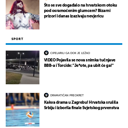
Što se sve događalo na hrvatskom otoku
pod osramoćenim glumcem? Bizarni
prizori i danas izazivaju nevjericu
SPORT
CIPELARILI GA DOK JE LEŽAO
VIDEO Pojavila se nova snimka tučnjave
BBB-a i Torcide: "Je*ote, pa ubit će ga!"
DRAMATIČAN PREOKRET
Kakva drama u Zagrebu! Hrvatska srušila
Srbiju i izborila finale Svjetskog prvenstva