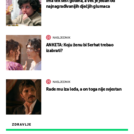
Ima tek šest godina, a već je jedan od
najnagrađivanijih dječjih glumaca
NASLJEDNIK
ANKETA: Koju ženu bi Serhat trebao
izabrati?
NASLJEDNIK
Rade mu iza leđa, a on toga nije svjestan
ZDRAVLJE