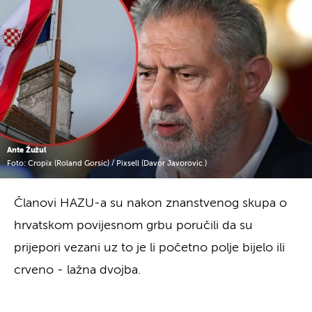
Ante Žužul
Foto: Cropix (Roland Gorsic) / Pixsell (Davor Javorovic )
Članovi HAZU-a su nakon znanstvenog skupa o
hrvatskom povijesnom grbu poručili da su
prijepori vezani uz to je li početno polje bijelo ili
crveno - lažna dvojba.