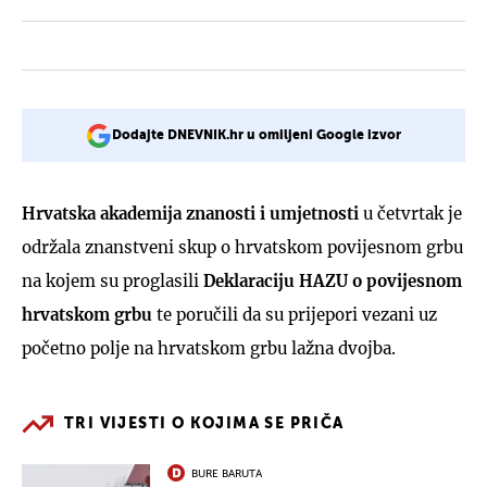
Dodajte DNEVNIK.hr u omiljeni Google izvor
Hrvatska akademija znanosti i umjetnosti
u četvrtak je
održala znanstveni skup o hrvatskom povijesnom grbu
na kojem su proglasili
Deklaraciju HAZU o povijesnom
hrvatskom grbu
te poručili da su prijepori vezani uz
početno polje na hrvatskom grbu lažna dvojba.
TRI VIJESTI O KOJIMA SE PRIČA
BURE BARUTA