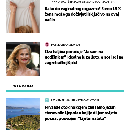
"VRHUNAC" ŽENSKOG SEKSUALNOG ISKUSTVA
Kako do vaginalnog orgazma? Samo 18 %
žena može ga doživjeti isključivo na ovaj
način
PREKRASNO IZDANJE
Ova haljina poručuje “Ja sam na
godišnjem”, idealna je za ljeto, a nosi se i na
zagrebačkoj špici
PUTOVANJA
UŽIVANJE NA "PRIVATNOM" OTOKU
Hrvatski otok na kojem živi samo jedan
stanovnik: Ljepotan koji je diljem svijeta
poznat po svojem "bijelom zlatu"