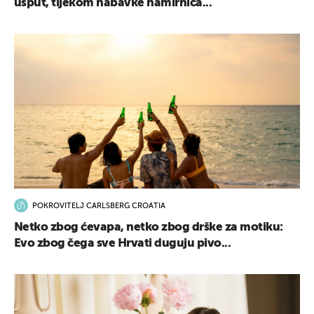
usput, tijekom nabavke namirnica...
POKROVITELJ CARLSBERG CROATIA
Netko zbog ćevapa, netko zbog drške za motiku:
Evo zbog čega sve Hrvati duguju pivo...