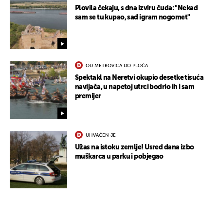
Plovila čekaju, s dna izviru čuda: "Nekad
sam se tu kupao, sad igram nogomet"
OD METKOVIĆA DO PLOČA
Spektakl na Neretvi okupio desetke tisuća
navijača, u napetoj utrci bodrio ih i sam
premijer
UHVAĆEN JE
Užas na istoku zemlje! Usred dana izbo
muškarca u parku i pobjegao