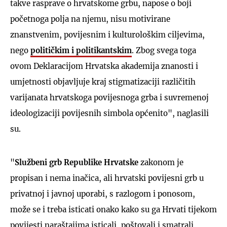
takve rasprave o hrvatskome grbu, napose o boji
početnoga polja na njemu, nisu motivirane
znanstvenim, povijesnim i kulturološkim ciljevima,
nego
političkim i politikantskim
. Zbog svega toga
ovom Deklaracijom Hrvatska akademija znanosti i
umjetnosti objavljuje kraj stigmatizaciji različitih
varijanata hrvatskoga povijesnoga grba i suvremenoj
ideologizaciji povijesnih simbola općenito", naglasili
su.
"
Službeni grb Republike Hrvatske
zakonom je
propisan i nema inačica, ali hrvatski povijesni grb u
privatnoj i javnoj uporabi, s razlogom i ponosom,
može se i treba isticati onako kako su ga Hrvati tijekom
povijesti naraštajima isticali, poštovali i smatrali