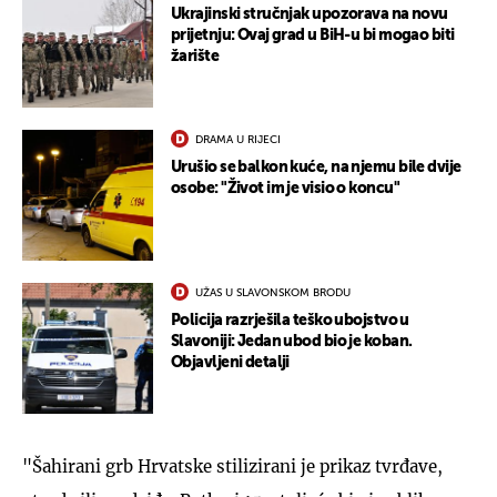
Ukrajinski stručnjak upozorava na novu
prijetnju: Ovaj grad u BiH-u bi mogao biti
žarište
DRAMA U RIJECI
Urušio se balkon kuće, na njemu bile dvije
osobe: "Život im je visio o koncu"
UŽAS U SLAVONSKOM BRODU
Policija razrješila teško ubojstvo u
Slavoniji: Jedan ubod bio je koban.
Objavljeni detalji
"Šahirani grb Hrvatske stilizirani je prikaz tvrđave,