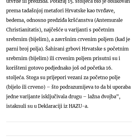
utvrde ili predziđa. Potkraj 15. stoljeća bio je oblikovan
prema tadašnjoj metafori Hrvatske kao tvrđave,
bedema, odnosno predziđa kršćanstva (Antemurale
Christianitatis), najčešće u varijanti s početnim
srebrnim (bijelim), a završnim crvenim poljem (kad je
parni broj polja). Šahirani grbovi Hrvatske s početnim
srebrnim (bijelim) ili crvenim poljem prisutni su i
korišteni gotovo podjednako još od početka 16.
stoljeća. Stoga su prijepori vezani za početno polje
(bijelo ili crveno) – što podrazumijeva to da bi uporaba
jedne varijante isključivala drugu – lažna dvojba",
istaknuli su u Deklaraciji iz HAZU-a.