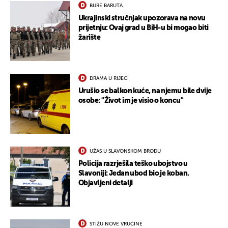
BURE BARUTA
Ukrajinski stručnjak upozorava na novu
prijetnju: Ovaj grad u BiH-u bi mogao biti
žarište
DRAMA U RIJECI
Urušio se balkon kuće, na njemu bile dvije
osobe: "Život im je visio o koncu"
UŽAS U SLAVONSKOM BRODU
Policija razrješila teško ubojstvo u
Slavoniji: Jedan ubod bio je koban.
Objavljeni detalji
STIŽU NOVE VRUĆINE