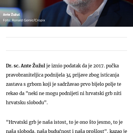
Ante Žužul
Foto: Ronald Gorsic/Cropix
Dr. sc. Ante Žužul
je iznio podatak da je 2017. pučka
pravobraniteljica podnijela 34 prijave zbog isticanja
zastava s grbom koji je sadržavao prvo bijelo polje te
rekao da "neki ne mogu podnijeti ni hrvatski grb niti
hrvatsku slobodu".
"Hrvatski grb je naša istost, to je ono što jesmo, to je
naša sloboda, naša budućnost i naša prošlost", kazao je