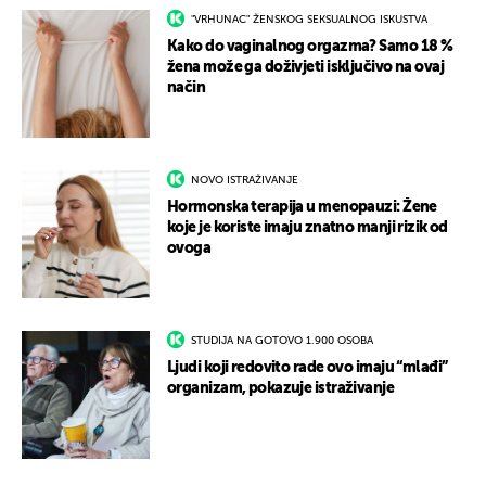
"VRHUNAC" ŽENSKOG SEKSUALNOG ISKUSTVA
Kako do vaginalnog orgazma? Samo 18 %
žena može ga doživjeti isključivo na ovaj
način
NOVO ISTRAŽIVANJE
Hormonska terapija u menopauzi: Žene
koje je koriste imaju znatno manji rizik od
ovoga
STUDIJA NA GOTOVO 1.900 OSOBA
Ljudi koji redovito rade ovo imaju “mlađi”
organizam, pokazuje istraživanje