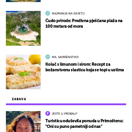
NAJMANJA NA SVIJETU
Čudo prirode: Predivna pješčana plaža na
100 metara od mora
MA, SAVRŠENSTVO!
Kolač s limunom i sirom: Recept za
božanstvenu slasticu koja se topi u ustima
ZABAVA
JESTE LI PROBALI?
Turisticu oduševila ponuda u Primoštenu:
"Oni su puno pametniji od nas"