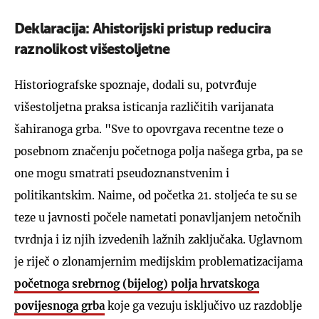
Deklaracija: Ahistorijski pristup reducira
raznolikost višestoljetne
Historiografske spoznaje, dodali su, potvrđuje
višestoljetna praksa isticanja različitih varijanata
šahiranoga grba. "Sve to opovrgava recentne teze o
posebnom značenju početnoga polja našega grba, pa se
one mogu smatrati pseudoznanstvenim i
politikantskim. Naime, od početka 21. stoljeća te su se
teze u javnosti počele nametati ponavljanjem netočnih
tvrdnja i iz njih izvedenih lažnih zaključaka. Uglavnom
je riječ o zlonamjernim medijskim problematizacijama
početnoga srebrnog (bijelog) polja hrvatskoga
povijesnoga grba
koje ga vezuju isključivo uz razdoblje