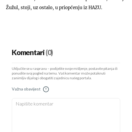
Žužul, stoji, uz ostalo, u priopćenju iz HAZU.
Komentari
(0)
Uključite se u raspravu – podijelite svoje mišljenje, postavite pitanja ili
ponudite svoj pogled na temu. Vaš komentar može potaknuti
zanimljiv dijalog i obogatiti zajednicu našeg portala.
Važna obavijest
!