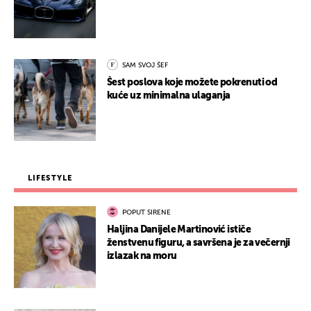
SAM SVOJ ŠEF
Šest poslova koje možete pokrenuti od
kuće uz minimalna ulaganja
LIFESTYLE
POPUT SIRENE
Haljina Danijele Martinović ističe
ženstvenu figuru, a savršena je za večernji
izlazak na moru