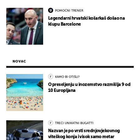
POMOĆNI TRENER
Legendarni hrvatski košarkaš došao na
klupu Barcelone
NOVAC
KAMO BI OTIŠLI?
O preseljenju u inozemstvo razmišlja 9 od
10 Europljana
TREĆI UNIKATNI BUGATTI
Nazvan je po vrsti srednjovjekovnog
viteškog konja i visok samo metar