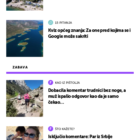
15 PITANJA
Kviz općeg znanja: Za one pred kojima se i
Google može sakriti
ZABAVA
KAO IZ PIŠTOLJA
Dobacila komentar trudnici bez noge, a
muž ispalio odgovor kao da je samo
čekao…
ŠTO KAŽETE?
Isključio komentare: Par iz Srbije