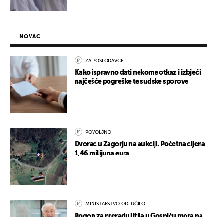
NOVAC
ZA POSLODAVCE
Kako ispravno dati nekome otkaz i izbjeći
najčešće pogreške te sudske sporove
POVOLJNO
Dvorac u Zagorju na aukciji. Početna cijena
1,46 milijuna eura
MINISTARSTVO ODLUČILO
Pogon za preradu litija u Gospiću mora na