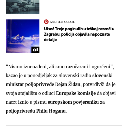
IZLETJELI S CESTE
Užas! Troje poginulih u teškoj nesreći u
Zagrebu, policija objavila nepoznate
detalje
5
"Nismo iznenađeni, ali smo razočarani i ogorčeni",
kazao je u ponedjeljak za Slovenski radio
slovenski
ministar poljoprivrede Dejan Židan
, potvrdivši da je
svoja stajališta o odluci
Europske komisije
da objavi
nacrt iznio u pismu
europskom povjereniku za
poljoprivredu Philu Hoganu
.