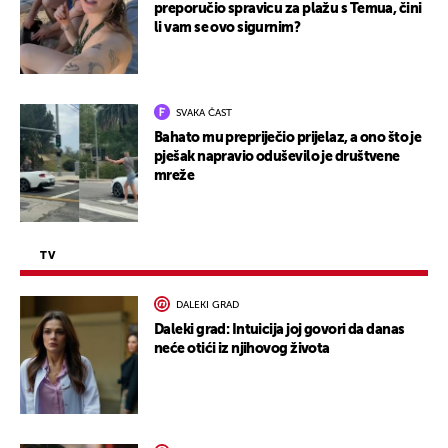
preporučio spravicu za plažu s Temua, čini
li vam se ovo sigurnim?
SVAKA ČAST
Bahato mu prepriječio prijelaz, a ono što je
pješak napravio oduševilo je društvene
mreže
TV
DALEKI GRAD
Daleki grad: Intuicija joj govori da danas
neće otići iz njihovog života