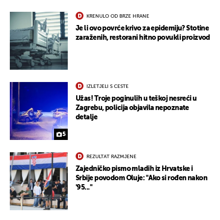
KRENULO OD BRZE HRANE
Je li ovo povrće krivo za epidemiju? Stotine
zaraženih, restorani hitno povukli proizvod
IZLETJELI S CESTE
Užas! Troje poginulih u teškoj nesreći u
Zagrebu, policija objavila nepoznate
detalje
5
REZULTAT RAZMJENE
Zajedničko pismo mladih iz Hrvatske i
Srbije povodom Oluje: "Ako si rođen nakon
'95..."