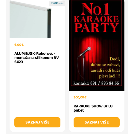
6,00 €
ALUMINJSKI Rukohvat -
montaža sa silikonom BV
6023
300,00 €
KARAOKE SHOW uz DJ
paket
SAZNAJ VIŠE
SAZNAJ VIŠE