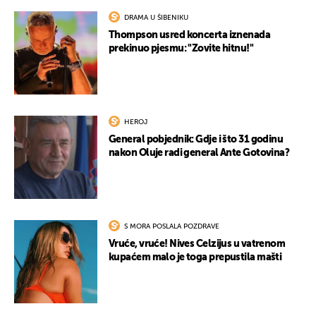
DRAMA U ŠIBENIKU
Thompson usred koncerta iznenada
prekinuo pjesmu: "Zovite hitnu!"
HEROJ
General pobjednik: Gdje i što 31 godinu
nakon Oluje radi general Ante Gotovina?
S MORA POSLALA POZDRAVE
Vruće, vruće! Nives Celzijus u vatrenom
kupaćem malo je toga prepustila mašti