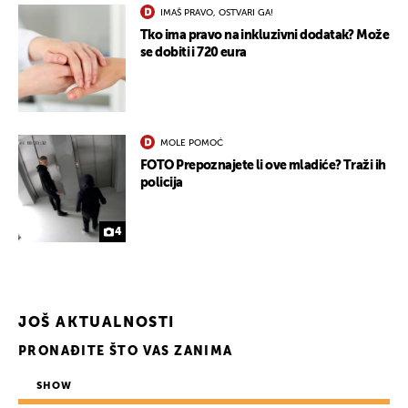
IMAŠ PRAVO, OSTVARI GA!
Tko ima pravo na inkluzivni dodatak? Može
se dobiti i 720 eura
MOLE POMOĆ
FOTO Prepoznajete li ove mladiće? Traži ih
policija
UKLJUČITE NOTIFIKACIJE
4
JOŠ AKTUALNOSTI
PRONAĐITE ŠTO VAS ZANIMA
SHOW