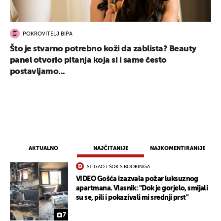
POKROVITELJ BIPA
Što je stvarno potrebno koži da zablista? Beauty
panel otvorio pitanja koja si i same često
postavljamo...
AKTUALNO
NAJČITANIJE
NAJKOMENTIRANIJE
STIGAO I ŠOK S BOOKINGA
VIDEO Gošća izazvala požar luksuznog
apartmana. Vlasnik: "Dok je gorjelo, smijali
su se, pili i pokazivali mi srednji prst"
7