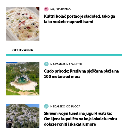
MA, SAVRŠENO!
Kultni kolač postao je sladoled, tako ga
lako možete napraviti sami
PUTOVANJA
NAJMANJA NA SVIJETU
Čudo prirode: Predivna pješčana plaža na
100 metara od mora
NEDALEKO OD PLOČA
Skriveni vojni tuneli na jugu Hrvatske:
Omiljena kupališta na koja lokalci u miru
dolaze roniti i skakati u more