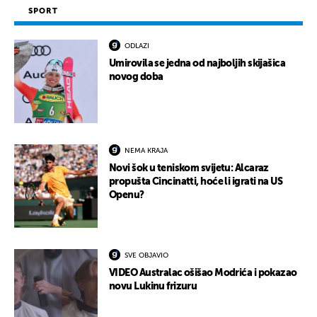
SPORT
ODLAZI
Umirovila se jedna od najboljih skijašica
novog doba
NEMA KRAJA
Novi šok u teniskom svijetu: Alcaraz
propušta Cincinatti, hoće li igrati na US
Openu?
SVE OBJAVIO
VIDEO Australac ošišao Modrića i pokazao
novu Lukinu frizuru