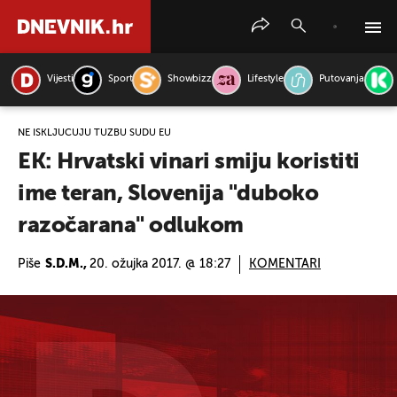
Vijesti
Sport
Showbizz
Lifestyle
Putovanja
PRETRAŽITE VIJESTI
NE ISKLJUČUJU TUŽBU SUDU EU
EK: Hrvatski vinari smiju koristiti
ime teran, Slovenija "duboko
razočarana" odlukom
Piše
S.D.M.,
20. ožujka 2017. @ 18:27
KOMENTARI