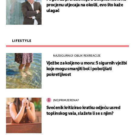
procjenu utjecaja na okoliš, evo što kaže
ulagač
LIFESTYLE
NAJSIGURNIJI OBLIK REKREACIJE
Vježbe za koljeno u moru: 5 sigurnih vježbi
koje mogu smanjiti bol i poboljšati
pokretljivost
(NE)PRIMJERENA?
Svećenik kritizirao kratku odjeću usred
toplinskog vala, slažete li se s njim?