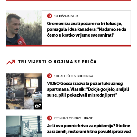
SREDIŠNJA ISTRA
Gromovi izazvali požare na tri lokacije,
pomagala i dva kanadera: "Nadamo se da
ćemo u kratko vrijeme sve sanirati"
TRI VIJESTI O KOJIMA SE PRIČA
STIGAO I ŠOK S BOOKINGA
VIDEO Gošća izazvala požar luksuznog
apartmana. Vlasnik: "Dok je gorjelo, smijali
su se, pili i pokazivali mi srednji prst"
7
KRENULO OD BRZE HRANE
Je li ovo povrće krivo za epidemiju? Stotine
zaraženih, restorani hitno povukli proizvod