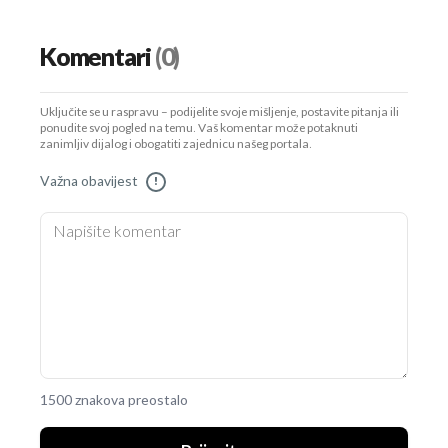
Komentari
(0)
Uključite se u raspravu – podijelite svoje mišljenje, postavite pitanja ili
ponudite svoj pogled na temu. Vaš komentar može potaknuti
zanimljiv dijalog i obogatiti zajednicu našeg portala.
Važna obavijest
!
1500 znakova preostalo