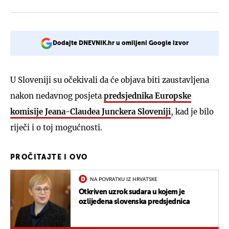
Dodajte DNEVNIK.hr u omiljeni Google izvor
U Sloveniji su očekivali da će objava biti zaustavljena
nakon nedavnog posjeta
predsjednika Europske
komisije Jeana-Claudea Junckera Sloveniji
, kad je bilo
riječi i o toj mogućnosti.
PROČITAJTE I OVO
NA POVRATKU IZ HRVATSKE
Otkriven uzrok sudara u kojem je
ozlijeđena slovenska predsjednica