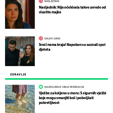
NASLJEDNIK
Nasljednik: Nije očekivala takve uvrede od
vlastite majke
DALEKI GRAD
Sreći nema kraja! Napokon su saznali spol
djeteta
ZDRAVLJE
NAJSIGURNIJI OBLIK REKREACIJE
Vježbe za koljeno u moru: 5 sigurnih vježbi
koje mogu smanjiti bol i poboljšati
pokretljivost