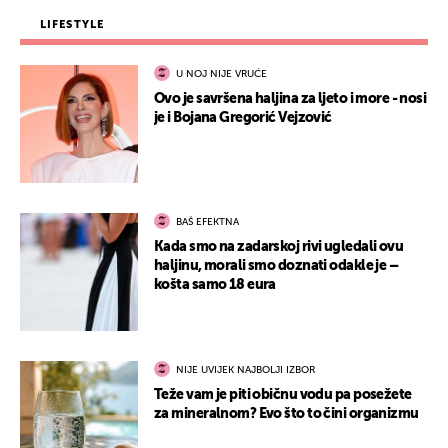
LIFESTYLE
U NOJ NIJE VRUĆE
Ovo je savršena haljina za ljeto i more - nosi
je i Bojana Gregorić Vejzović
BAŠ EFEKTNA
Kada smo na zadarskoj rivi ugledali ovu
haljinu, morali smo doznati odakle je –
košta samo 18 eura
NIJE UVIJEK NAJBOLJI IZBOR
Teže vam je piti običnu vodu pa posežete
za mineralnom? Evo što to čini organizmu