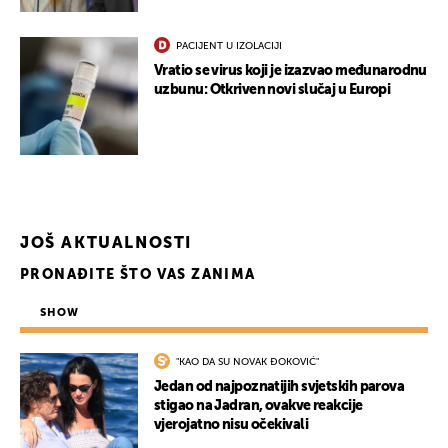
PACIJENT U IZOLACIJI
Vratio se virus koji je izazvao međunarodnu
uzbunu: Otkriven novi slučaj u Europi
UKLJUČITE NOTIFIKACIJE
JOŠ AKTUALNOSTI
PRONAĐITE ŠTO VAS ZANIMA
SHOW
"KAO DA SU NOVAK ĐOKOVIĆ"
Jedan od najpoznatijih svjetskih parova
stigao na Jadran, ovakve reakcije
vjerojatno nisu očekivali