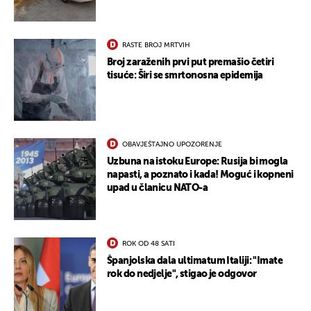
RASTE BROJ MRTVIH
Broj zaraženih prvi put premašio četiri
tisuće: Širi se smrtonosna epidemija
OBAVJEŠTAJNO UPOZORENJE
Uzbuna na istoku Europe: Rusija bi mogla
napasti, a poznato i kada! Moguć i kopneni
upad u članicu NATO-a
ROK OD 48 SATI
Španjolska dala ultimatum Italiji: "Imate
rok do nedjelje", stigao je odgovor