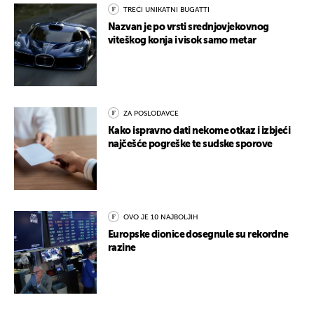
TREĆI UNIKATNI BUGATTI
Nazvan je po vrsti srednjovjekovnog
viteškog konja i visok samo metar
ZA POSLODAVCE
Kako ispravno dati nekome otkaz i izbjeći
najčešće pogreške te sudske sporove
OVO JE 10 NAJBOLJIH
Europske dionice dosegnule su rekordne
razine