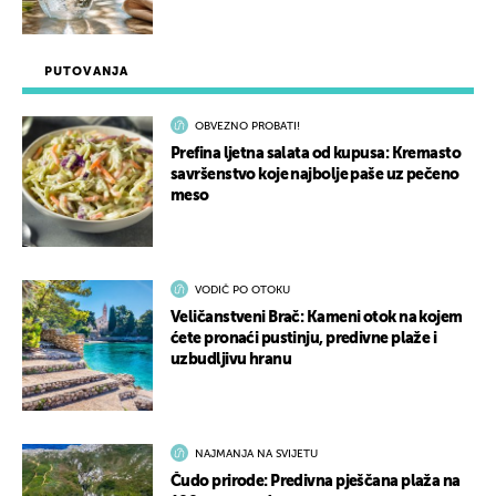
PUTOVANJA
OBVEZNO PROBATI!
Prefina ljetna salata od kupusa: Kremasto
savršenstvo koje najbolje paše uz pečeno
meso
VODIČ PO OTOKU
Veličanstveni Brač: Kameni otok na kojem
ćete pronaći pustinju, predivne plaže i
uzbudljivu hranu
NAJMANJA NA SVIJETU
Čudo prirode: Predivna pješčana plaža na