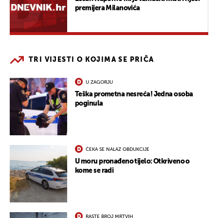
premijera Milanovića
TRI VIJESTI O KOJIMA SE PRIČA
U ZAGORJU
Teška prometna nesreća! Jedna osoba
poginula
ČEKA SE NALAZ OBDUKCIJE
U moru pronađeno tijelo: Otkriveno o
kome se radi
RASTE BROJ MRTVIH