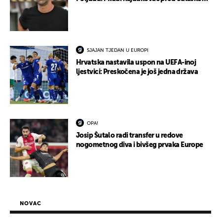
SJAJAN TJEDAN U EUROPI
Hrvatska nastavila uspon na UEFA-inoj
ljestvici: Preskočena je još jedna država
OPA!
Josip Šutalo radi transfer u redove
nogometnog diva i bivšeg prvaka Europe
NOVAC