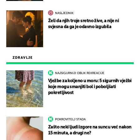
NASLJEDNIK
Želi da njih troje sretno žive, a nije ni
svjesna da ga je odavno izgubila
ZDRAVLJE
NAJSIGURNIJI OBLIK REKREACIJE
Vježbe za koljeno u moru: 5 sigurnih vježbi
koje mogu smanjiti bol i poboljšati
pokretljivost
POKROVITELJ STADA
Zašto neki ljudi izgore na suncu već nakon
15 minuta, a drugi ne?