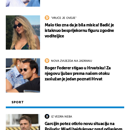
"VRUĆE JE OVDJE"
Malo tko zna da je bila misica! Badić je
istaknuo besprijekornu figuru zgodne
voditeljice
NOVA ZVIJEZDA NA JADRANU
Roger Federer stigao u Hrvatsku! Za
njegovu ljubav prema našem otoku
zaslužan je jedan poznati Hrvat
SPORT
IZ VEDRA NEBA
Garcijin potez otkrio novu situaciju na
Poljudu: Mladi hajdukovac pred odlaskom