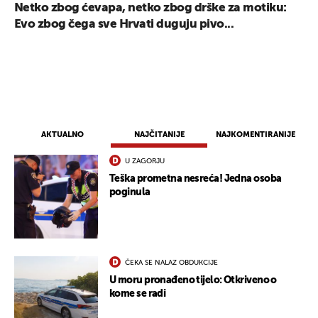
Netko zbog ćevapa, netko zbog drške za motiku:
Evo zbog čega sve Hrvati duguju pivo...
AKTUALNO
NAJČITANIJE
NAJKOMENTIRANIJE
U ZAGORJU
Teška prometna nesreća! Jedna osoba
poginula
ČEKA SE NALAZ OBDUKCIJE
U moru pronađeno tijelo: Otkriveno o
kome se radi