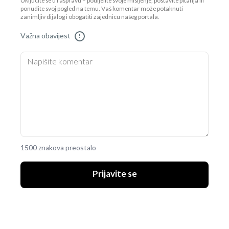
Uključite se u raspravu – podijelite svoje mišljenje, postavite pitanja ili
ponudite svoj pogled na temu. Vaš komentar može potaknuti
zanimljiv dijalog i obogatiti zajednicu našeg portala.
Važna obavijest
!
1500 znakova preostalo
Prijavite se