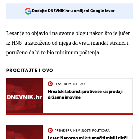
Dodajte DNEVNIK.hr u omiljeni Google izvor
Lesar je to objavio i na svome blogu nakon što je jučer
iz HNS-a zatraženo od njega da vrati mandat stranci i
poručeno da bi to bio minimum poštenja.
PROČITAJTE I OVO
LESAR KOMENTIRAO
Hrvatski laburisti protive se rasprodaji
državne imovine
PREMIJER U NEMISLOSTI POLITIČARA
Lesar: Naporno mi je tumačiti misli i riječi