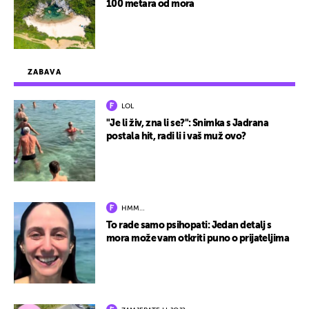
100 metara od mora
ZABAVA
LOL
"Je li živ, zna li se?": Snimka s Jadrana
postala hit, radi li i vaš muž ovo?
HMM…
To rade samo psihopati: Jedan detalj s
mora može vam otkriti puno o prijateljima