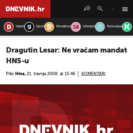
Vijesti
Sport
Showbizz
Lifestyle
Putovanja
PRETRAŽITE VIJESTI
Dragutin Lesar: Ne vraćam mandat
HNS-u
Piše
Hina,
21. travnja 2008. @ 15:46
KOMENTARI