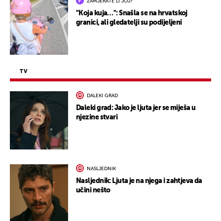
ZAMJERATE LI JOJ?
"Koja kuja…": Snašla se na hrvatskoj
granici, ali gledatelji su podijeljeni
TV
DALEKI GRAD
Daleki grad: Jako je ljuta jer se miješa u
njezine stvari
NASLJEDNIK
Nasljednik: Ljuta je na njega i zahtjeva da
učini nešto