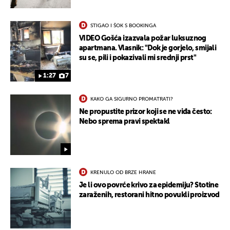
STIGAO I ŠOK S BOOKINGA
VIDEO Gošća izazvala požar luksuznog
apartmana. Vlasnik: "Dok je gorjelo, smijali
su se, pili i pokazivali mi srednji prst"
1:27
7
KAKO GA SIGURNO PROMATRATI?
Ne propustite prizor koji se ne viđa često:
Nebo sprema pravi spektakl
KRENULO OD BRZE HRANE
Je li ovo povrće krivo za epidemiju? Stotine
zaraženih, restorani hitno povukli proizvod