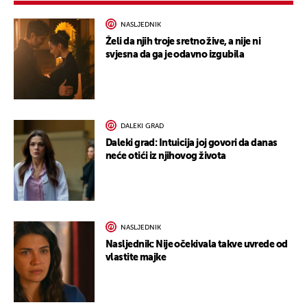
NASLJEDNIK
Želi da njih troje sretno žive, a nije ni
svjesna da ga je odavno izgubila
DALEKI GRAD
Daleki grad: Intuicija joj govori da danas
neće otići iz njihovog života
NASLJEDNIK
Nasljednik: Nije očekivala takve uvrede od
vlastite majke