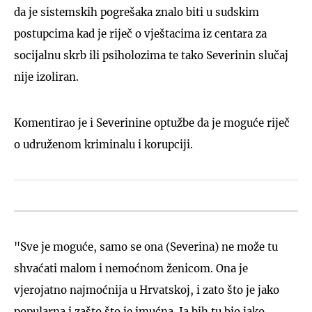
da je sistemskih pogrešaka znalo biti u sudskim
postupcima kad je riječ o vještacima iz centara za
socijalnu skrb ili psiholozima te tako Severinin slučaj
nije izoliran.
Komentirao je i Severinine optužbe da je moguće riječ
o udruženom kriminalu i korupciji.
"Sve je moguće, samo se ona (Severina) ne može tu
shvaćati malom i nemoćnom ženicom. Ona je
vjerojatno najmoćnija u Hrvatskoj, i zato što je jako
popularna i zašto što je imućna. Ja bih tu bio jako