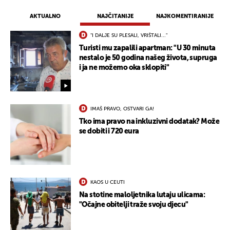
AKTUALNO
NAJČITANIJE
NAJKOMENTIRANIJE
"I DALJE SU PLESALI, VRIŠTALI..."
Turisti mu zapalili apartman: "U 30 minuta
nestalo je 50 godina našeg života, supruga
i ja ne možemo oka sklopiti"
IMAŠ PRAVO, OSTVARI GA!
Tko ima pravo na inkluzivni dodatak? Može
se dobiti i 720 eura
UKLJUČITE NOTIFIKACIJE
KAOS U CEUTI
Na stotine maloljetnika lutaju ulicama:
"Očajne obitelji traže svoju djecu"