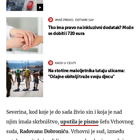
IMAŠ PRAVO, OSTVARI GA!
Tko ima pravo na inkluzivni dodatak? Može
se dobiti i 720 eura
KAOS U CEUTI
Na stotine maloljetnika lutaju ulicama:
"Očajne obitelji traže svoju djecu"
Severina, kod koje je do sada živio sin i koja je nad
njim imala skrbništvo,
uputila je pismo
šefu Vrhovnog
suda,
Radovanu Dobroniću
. Vrhovni je sud, između