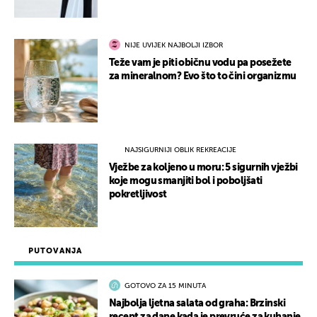
NIJE UVIJEK NAJBOLJI IZBOR
Teže vam je piti običnu vodu pa posežete
za mineralnom? Evo što to čini organizmu
NAJSIGURNIJI OBLIK REKREACIJE
Vježbe za koljeno u moru: 5 sigurnih vježbi
koje mogu smanjiti bol i poboljšati
pokretljivost
PUTOVANJA
GOTOVO ZA 15 MINUTA
Najbolja ljetna salata od graha: Brzinski