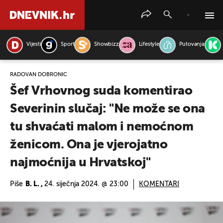
Vijesti
Sport
Showbizz
Lifestyle
Putovanja
PRETRAŽITE VIJESTI
RADOVAN DOBRONIĆ
Šef Vrhovnog suda komentirao
Severinin slučaj: "Ne može se ona
tu shvaćati malom i nemoćnom
ženicom. Ona je vjerojatno
najmoćnija u Hrvatskoj"
Piše
B. L. ,
24. siječnja 2024. @ 23:00
KOMENTARI