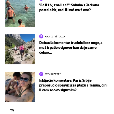
"Je li živ, zna li se?": Snimka s Jadrana
postala hit, radi li i vaš muž ovo?
KAO IZ PIŠTOLJA
Dobacila komentar trudnici bez noge, a
muž ispalio odgovor kao da je samo
čekao…
ŠTO KAŽETE?
Isključio komentare: Par iz Srbije
preporučio spravicu za plažu s Temua, čini
li vam se ovo sigurnim?
TV