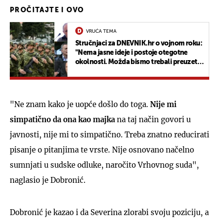
PROČITAJTE I OVO
VRUĆA TEMA
Stručnjaci za DNEVNIK.hr o vojnom roku:
"Nema jasne ideje i postoje otegotne
okolnosti. Možda bismo trebali preuzeti
švicarski model"
"Ne znam kako je uopće došlo do toga.
Nije mi
simpatično da ona kao majka
na taj način govori u
javnosti, nije mi to simpatično. Treba znatno reducirati
pisanje o pitanjima te vrste. Nije osnovano načelno
sumnjati u sudske odluke, naročito Vrhovnog suda",
naglasio je Dobronić.
Dobronić je kazao i da Severina zlorabi svoju poziciju, a