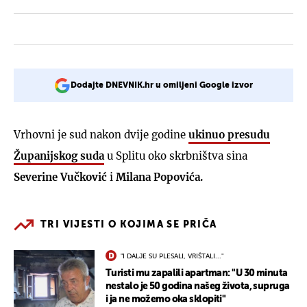
Dodajte DNEVNIK.hr u omiljeni Google izvor
Vrhovni je sud nakon dvije godine
ukinuo presudu
Županijskog suda
u Splitu oko skrbništva sina
Severine Vučković
i
Milana Popovića.
TRI VIJESTI O KOJIMA SE PRIČA
"I DALJE SU PLESALI, VRIŠTALI..."
Turisti mu zapalili apartman: "U 30 minuta
nestalo je 50 godina našeg života, supruga
i ja ne možemo oka sklopiti"