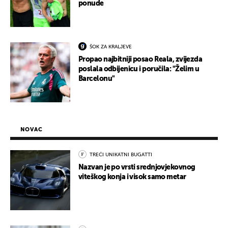
ponude
ŠOK ZA KRALJEVE
Propao najbitniji posao Reala, zvijezda
poslala odbijenicu i poručila: "Želim u
Barcelonu"
NOVAC
TREĆI UNIKATNI BUGATTI
Nazvan je po vrsti srednjovjekovnog
viteškog konja i visok samo metar