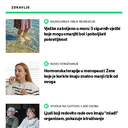
ZDRAVLJE
NAJSIGURNIJI OBLIK REKREACIJE
Vježbe za koljeno u moru: 5 sigurnih vježbi
koje mogu smanjiti bol i poboljšati
pokretljivost
NOVO ISTRAŽIVANJE
Hormonska terapija u menopauzi: Žene
koje je koriste imaju znatno manji rizik od
ovoga
STUDIJA NA GOTOVO 1.900 OSOBA
Ljudi koji redovito rade ovo imaju “mlađi”
organizam, pokazuje istraživanje