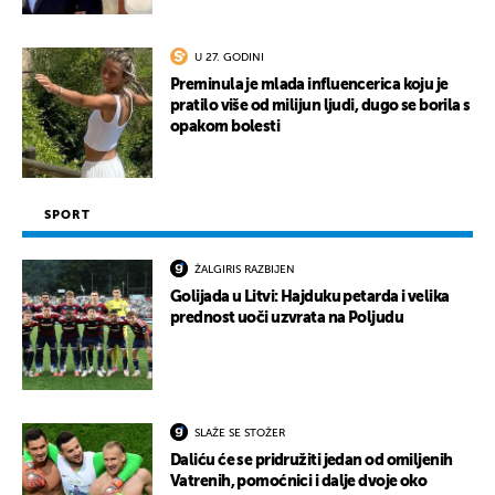
U 27. GODINI
Preminula je mlada influencerica koju je
pratilo više od milijun ljudi, dugo se borila s
opakom bolesti
SPORT
ŽALGIRIS RAZBIJEN
Golijada u Litvi: Hajduku petarda i velika
prednost uoči uzvrata na Poljudu
SLAŽE SE STOŽER
Daliću će se pridružiti jedan od omiljenih
Vatrenih, pomoćnici i dalje dvoje oko