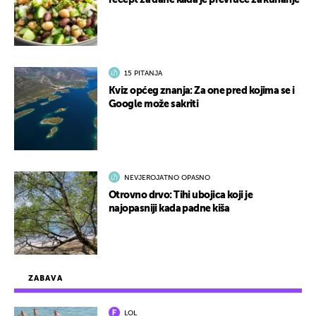
recept za dane kada je prevruće za kuhanje
15 PITANJA
Kviz općeg znanja: Za one pred kojima se i
Google može sakriti
NEVJEROJATNO OPASNO
Otrovno drvo: Tihi ubojica koji je
najopasniji kada padne kiša
ZABAVA
LOL