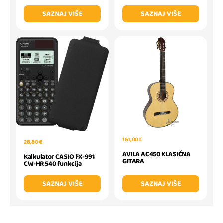
SAZNAJ VIŠE
SAZNAJ VIŠE
161,00 €
28,80 €
AVILA AC450 KLASIČNA
Kalkulator CASIO FX-991
GITARA
CW-HR 540 funkcija
SAZNAJ VIŠE
SAZNAJ VIŠE