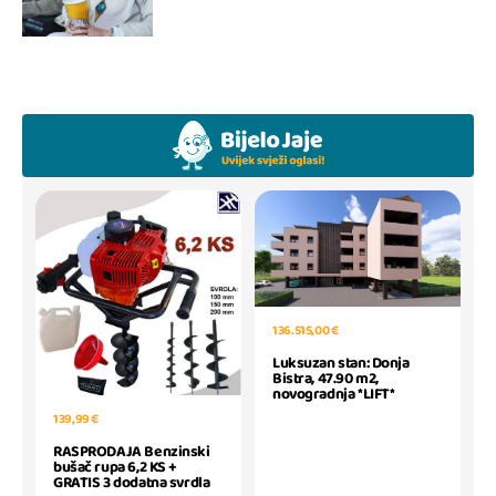
136.515,00 €
Luksuzan stan: Donja
Bistra, 47.90 m2,
novogradnja *LIFT*
139,99 €
RASPRODAJA Benzinski
bušač rupa 6,2 KS +
GRATIS 3 dodatna svrdla