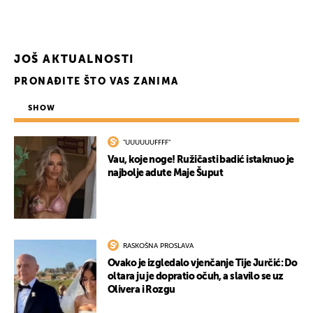
JOŠ AKTUALNOSTI
PRONAĐITE ŠTO VAS ZANIMA
SHOW
"UUUUUUFFFF"
Vau, koje noge! Ružičasti badić istaknuo je
najbolje adute Maje Šuput
RASKOŠNA PROSLAVA
Ovako je izgledalo vjenčanje Tije Jurčić: Do
oltara ju je dopratio očuh, a slavilo se uz
Olivera i Rozgu