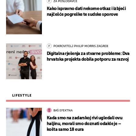
ZA POSLODAVCE
Kako ispravno dati nekome otkaz i izbjeći
najčešće pogreške te sudske sporove
POKROVITELJ PHILIP MORRIS ZAGREB
Digitalna rješenja za stvarne probleme: Dva
hrvatska projekta dobila potporu za razvoj
LIFESTYLE
BAŠ EFEKTNA
Kada smo na zadarskoj rivi ugledali ovu
haljinu, morali smo doznati odakle je –
košta samo 18 eura