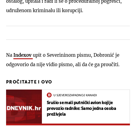
ostalog, upitala i radi li se o proceduralnoj pogrešci,
udruženom kriminalu ili korupciji.
Na
Indexov
upit o Severininom pismu, Dobronić je
odgovorio da nije vidio pismo, ali da će ga proučiti.
PROČITAJTE I OVO
U SJEVEROZAPADNOJ KANADI
Srušio se mali putnički avion koji je
prevozio radnike: Samo jedna osoba
preživjela