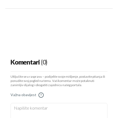
Komentari
(0)
Uključite se u raspravu – podijelite svoje mišljenje, postavite pitanja ili
ponudite svoj pogled na temu. Vaš komentar može potaknuti
zanimljiv dijalog i obogatiti zajednicu našeg portala.
Važna obavijest
!