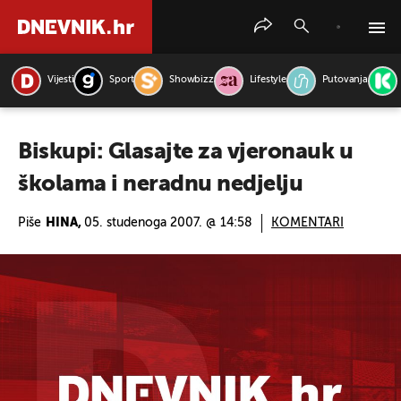
Vijesti
Sport
Showbizz
Lifestyle
Putovanja
PRETRAŽITE VIJESTI
Biskupi: Glasajte za vjeronauk u
školama i neradnu nedjelju
Piše
HINA,
05. studenoga 2007. @ 14:58
KOMENTARI