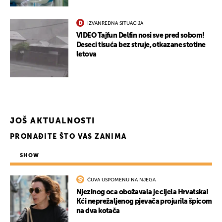
IZVANREDNA SITUACIJA
VIDEO Tajfun Delfin nosi sve pred sobom!
Deseci tisuća bez struje, otkazane stotine
letova
JOŠ AKTUALNOSTI
PRONAĐITE ŠTO VAS ZANIMA
SHOW
ČUVA USPOMENU NA NJEGA
Njezinog oca obožavala je cijela Hrvatska!
Kći neprežaljenog pjevača projurila špicom
na dva kotača