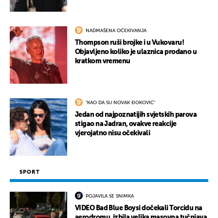
NADMAŠENA OČEKIVANJA
Thompson ruši brojke i u Vukovaru!
Objavljeno koliko je ulaznica prodano u
kratkom vremenu
"KAO DA SU NOVAK ĐOKOVIĆ"
Jedan od najpoznatijih svjetskih parova
stigao na Jadran, ovakve reakcije
vjerojatno nisu očekivali
SPORT
POJAVILA SE SNIMKA
VIDEO Bad Blue Boysi dočekali Torcidu na
aerodromu, izbila velika masovna tučnjava