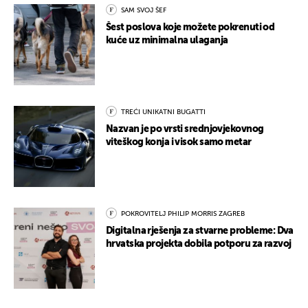
SAM SVOJ ŠEF
Šest poslova koje možete pokrenuti od
kuće uz minimalna ulaganja
TREĆI UNIKATNI BUGATTI
Nazvan je po vrsti srednjovjekovnog
viteškog konja i visok samo metar
POKROVITELJ PHILIP MORRIS ZAGREB
Digitalna rješenja za stvarne probleme: Dva
hrvatska projekta dobila potporu za razvoj