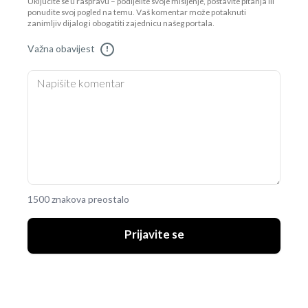
Uključite se u raspravu – podijelite svoje mišljenje, postavite pitanja ili
ponudite svoj pogled na temu. Vaš komentar može potaknuti
zanimljiv dijalog i obogatiti zajednicu našeg portala.
Važna obavijest
!
1500 znakova preostalo
Prijavite se