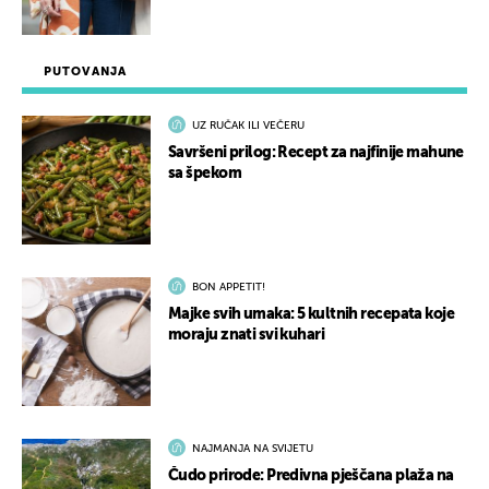
PUTOVANJA
UZ RUČAK ILI VEČERU
Savršeni prilog: Recept za najfinije mahune
sa špekom
BON APPETIT!
Majke svih umaka: 5 kultnih recepata koje
moraju znati svi kuhari
NAJMANJA NA SVIJETU
Čudo prirode: Predivna pješčana plaža na