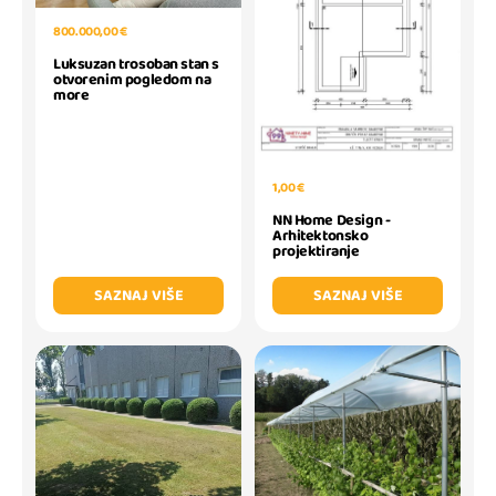
800.000,00 €
Luksuzan trosoban stan s
otvorenim pogledom na
more
1,00 €
NN Home Design -
Arhitektonsko
projektiranje
SAZNAJ VIŠE
SAZNAJ VIŠE