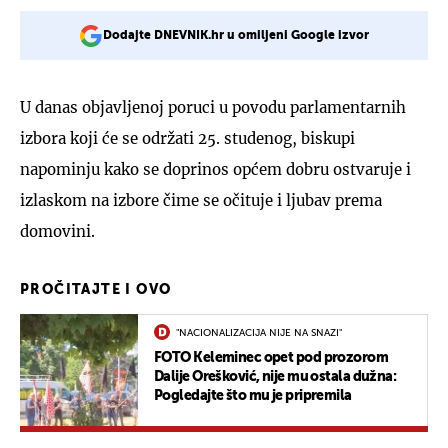
Dodajte DNEVNIK.hr u omiljeni Google izvor
U danas objavljenoj poruci u povodu parlamentarnih
izbora koji će se održati 25. studenog, biskupi
napominju kako se doprinos općem dobru ostvaruje i
izlaskom na izbore čime se očituje i ljubav prema
domovini.
PROČITAJTE I OVO
"NACIONALIZACIJA NIJE NA SNAZI"
FOTO Keleminec opet pod prozorom
Dalije Orešković, nije mu ostala dužna:
Pogledajte što mu je pripremila