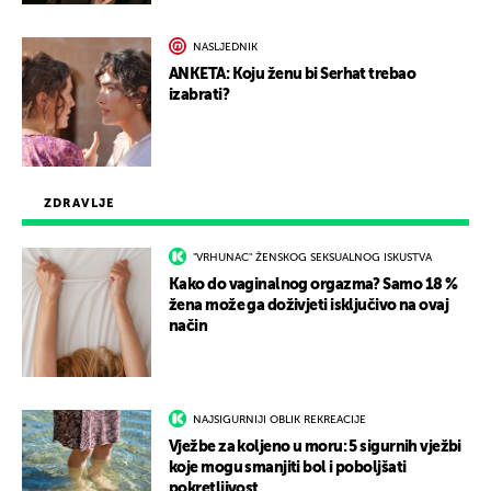
NASLJEDNIK
ANKETA: Koju ženu bi Serhat trebao
izabrati?
ZDRAVLJE
"VRHUNAC" ŽENSKOG SEKSUALNOG ISKUSTVA
Kako do vaginalnog orgazma? Samo 18 %
žena može ga doživjeti isključivo na ovaj
način
NAJSIGURNIJI OBLIK REKREACIJE
Vježbe za koljeno u moru: 5 sigurnih vježbi
koje mogu smanjiti bol i poboljšati
pokretljivost