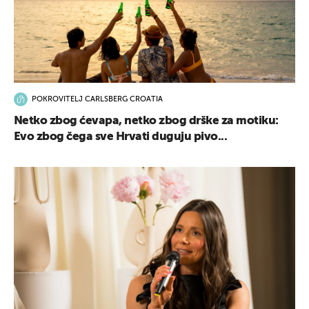
POKROVITELJ CARLSBERG CROATIA
Netko zbog ćevapa, netko zbog drške za motiku:
Evo zbog čega sve Hrvati duguju pivo...