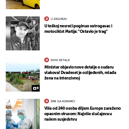
U ZAGORJU
U teškoj nesreći poginuo vatrogasac i
motociklst Matija: "Ostavio je trag"
NOVI DETALJI
Ministar objavio nove detalje o sudaru
vlakova! Dvadeset je ozlijeđenih, mlađa
žena na intenzivnoj
9
ŠIRE GA KOMARCI
Više od 240 osoba diljem Europe zaraženo
opasnim virusom: Najviše slučajeva u
našem susjedstvu