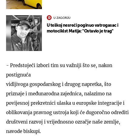
U ZAGORJU
U teškoj nesreći poginuo vatrogasac i
motociklst Matija: "Ostavio je trag"
- Predstojeći izbori tim su važniji što se, nakon
postignuća
vidljivoga gospodarskog i drugog napretka, što
priznaje i međunarodna zajednica, nalazimo na
povijesnoj prekretnici ulaska u europske integracije i
oblikovanja pravnog ustroja koji će dugoročno odrediti
društveni razvoj i vrijednosno ozračje naše zemlje,
navode biskupi.