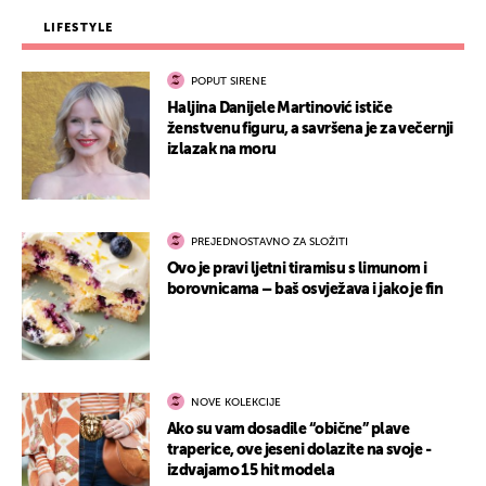
LIFESTYLE
POPUT SIRENE
Haljina Danijele Martinović ističe
ženstvenu figuru, a savršena je za večernji
izlazak na moru
PREJEDNOSTAVNO ZA SLOŽITI
Ovo je pravi ljetni tiramisu s limunom i
borovnicama – baš osvježava i jako je fin
NOVE KOLEKCIJE
Ako su vam dosadile “obične” plave
traperice, ove jeseni dolazite na svoje -
izdvajamo 15 hit modela