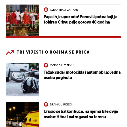
IGNORIRALI VATIKAN
Papa ih je upozorio! Ponovili potez koji je
šokirao Crkvu prije gotovo 40 godina
TRI VIJESTI O KOJIMA SE PRIČA
OČEVID U TIJEKU
Težak sudar motocikla i automobila: Jedna
osoba poginula
DRAMA U RIJECI
Urušio se balkon kuće, na njemu bile dvije
osobe: Hitna i vatrogasci na terenu