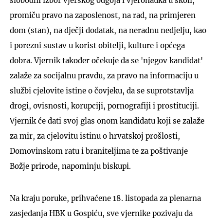
slobodni izbor vjerskog odgoja i vjeronauka u školi,
promiču pravo na zaposlenost, na rad, na primjeren
dom (stan), na dječji dodatak, na neradnu nedjelju, kao
i porezni sustav u korist obitelji, kulture i općega
dobra. Vjernik također očekuje da se 'njegov kandidat'
zalaže za socijalnu pravdu, za pravo na informaciju u
službi cjelovite istine o čovjeku, da se suprotstavlja
drogi, ovisnosti, korupciji, pornografiji i prostituciji.
Vjernik će dati svoj glas onom kandidatu koji se zalaže
za mir, za cjelovitu istinu o hrvatskoj prošlosti,
Domovinskom ratu i braniteljima te za poštivanje
Božje prirode, napominju biskupi.
Na kraju poruke, prihvaćene 18. listopada za plenarna
zasjedanja HBK u Gospiću, sve vjernike pozivaju da