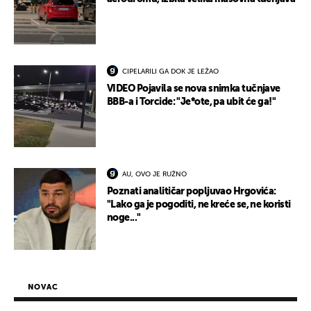
CIPELARILI GA DOK JE LEŽAO
VIDEO Pojavila se nova snimka tučnjave
BBB-a i Torcide: "Je*ote, pa ubit će ga!"
AU, OVO JE RUŽNO
Poznati analitičar popljuvao Hrgovića:
"Lako ga je pogoditi, ne kreće se, ne koristi
noge..."
NOVAC