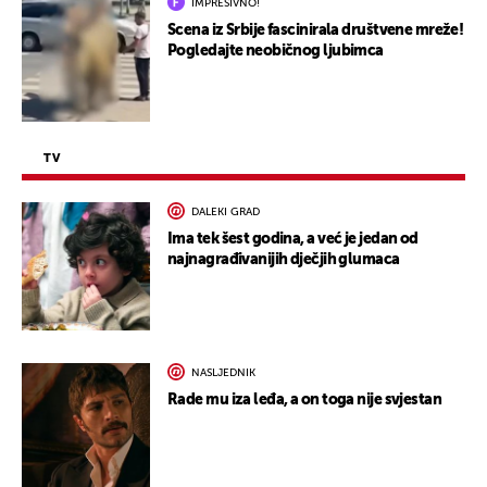
IMPRESIVNO!
Scena iz Srbije fascinirala društvene mreže!
Pogledajte neobičnog ljubimca
TV
DALEKI GRAD
Ima tek šest godina, a već je jedan od
najnagrađivanijih dječjih glumaca
NASLJEDNIK
Rade mu iza leđa, a on toga nije svjestan