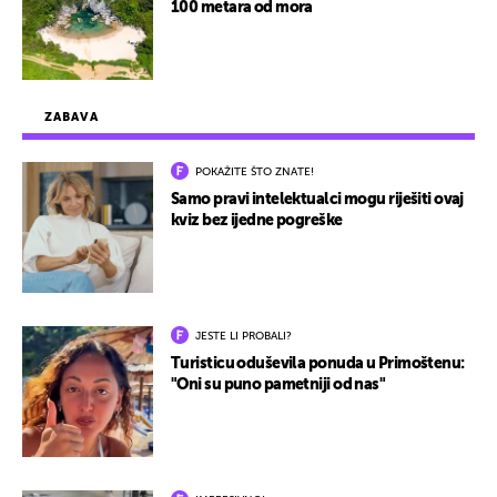
100 metara od mora
ZABAVA
POKAŽITE ŠTO ZNATE!
Samo pravi intelektualci mogu riješiti ovaj
kviz bez ijedne pogreške
JESTE LI PROBALI?
Turisticu oduševila ponuda u Primoštenu:
"Oni su puno pametniji od nas"