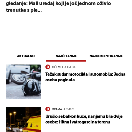
gledanje: Mali uređaj koji je još jednom oživio
trenutke s ple...
AKTUALNO
NAJČITANIJE
NAJKOMENTIRANIJE
OČEVID U TIJEKU
Težak sudar motocikla i automobila: Jedna
osoba poginula
DRAMA U RIJECI
UKLJUČITE NOTIFIKACIJE
Urušio se balkon kuće, na njemu bile dvije
osobe: Hitna i vatrogasci na terenu