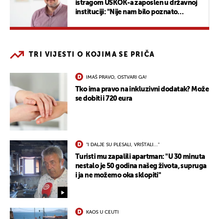
istragom USKOK-a zaposlen u državnoj
instituciji: "Nije nam bilo poznato
postupanje"
TRI VIJESTI O KOJIMA SE PRIČA
IMAŠ PRAVO, OSTVARI GA!
Tko ima pravo na inkluzivni dodatak? Može
se dobiti i 720 eura
"I DALJE SU PLESALI, VRIŠTALI..."
Turisti mu zapalili apartman: "U 30 minuta
nestalo je 50 godina našeg života, supruga
i ja ne možemo oka sklopiti"
KAOS U CEUTI