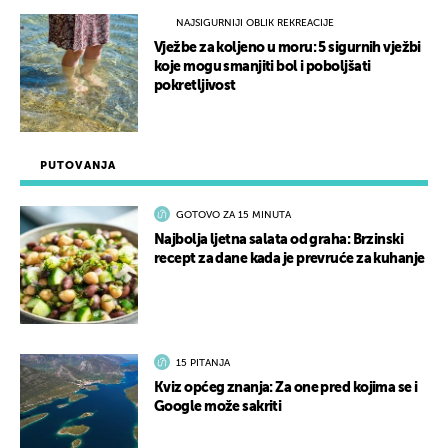
NAJSIGURNIJI OBLIK REKREACIJE
Vježbe za koljeno u moru: 5 sigurnih vježbi
koje mogu smanjiti bol i poboljšati
pokretljivost
PUTOVANJA
GOTOVO ZA 15 MINUTA
Najbolja ljetna salata od graha: Brzinski
recept za dane kada je prevruće za kuhanje
15 PITANJA
Kviz općeg znanja: Za one pred kojima se i
Google može sakriti