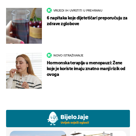
VRIJEDI IH UVRSTITI U PREHRANU
6 napitaka koje dijetetičari preporučuju za
zdrave zglobove
NOVO ISTRAŽIVANJE
Hormonska terapija u menopauzi: Žene
koje je koriste imaju znatno manji rizik od
ovoga