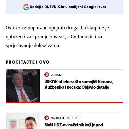
Dodajte DNEVNIK.hr u omiljeni Google izvor
Osim za zlouporabu opojnih droga dio skupine je
optužen i za "pranje novca", a Cvitanović i za
sprječavanje dokazivanja.
PROČITAJTE I OVO
U AKCIJI
USKOK otkrio za što sumnjiči Keruma,
službenika i nećaka: Objavio detalje
NAJBOLJI KANDIDAT?
Bivši HDZ-ov načelnik koji je pod