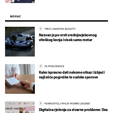
NOVAC
TREĆI UNIKATNI BUGATTI
Nazvan je po vrsti srednjovjekovnog
viteškog konja i visok samo metar
ZA POSLODAVCE
Kako ispravno dati nekome otkaz i izbjeći
najčešće pogreške te sudske sporove
POKROVITELJ PHILIP MORRIS ZAGREB
Digitalna rješenja za stvarne probleme: Dva