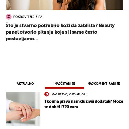
POKROVITELJ BIPA
Što je stvarno potrebno koži da zablista? Beauty
panel otvorio pitanja koja si i same često
postavljamo...
AKTUALNO
NAJČITANIJE
NAJKOMENTIRANIJE
IMAŠ PRAVO, OSTVARI GA!
Tko ima pravo na inkluzivni dodatak? Može
se dobiti i 720 eura