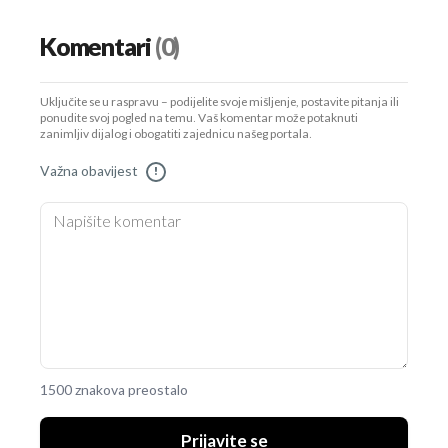
Komentari
(0)
Uključite se u raspravu – podijelite svoje mišljenje, postavite pitanja ili
ponudite svoj pogled na temu. Vaš komentar može potaknuti
zanimljiv dijalog i obogatiti zajednicu našeg portala.
Važna obavijest
!
1500 znakova preostalo
Prijavite se