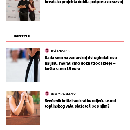
hrvatska projekta dobila potporu za razvoj
LIFESTYLE
BAŠ EFEKTNA
Kada smo na zadarskoj rivi ugledali ovu
haljinu, morali smo doznati odakle je –
košta samo 18 eura
(NE)PRIMJERENA?
Svećenik kritizirao kratku odjeću usred
toplinskog vala, slažete li se s njim?