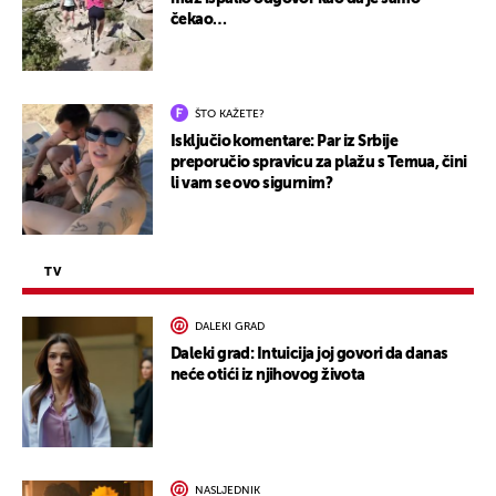
čekao…
ŠTO KAŽETE?
Isključio komentare: Par iz Srbije
preporučio spravicu za plažu s Temua, čini
li vam se ovo sigurnim?
TV
DALEKI GRAD
Daleki grad: Intuicija joj govori da danas
neće otići iz njihovog života
NASLJEDNIK