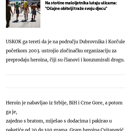
Na stotine maloljetnika lutaju ulicama:
"Očajne obitelji traže svoju djecu"
USKOK ga tereti da je na području Dubrovnika i Korčule
početkom 2003. ustrojio zločinačku organizaciju za
preprodaju heroina, čiji su članovi i konzumirali drogu.
Heroin je nabavljao iz Srbije, BiH i Crne Gore, a potom
ga je,
zajedno s bratom, miješao s dodacima i pakirao u
paketiće od 20 do 100 grama. Gram heroina Cvitanović