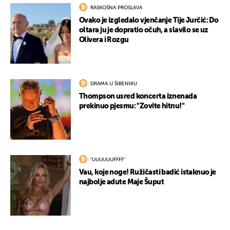
RASKOŠNA PROSLAVA
Ovako je izgledalo vjenčanje Tije Jurčić: Do
oltara ju je dopratio očuh, a slavilo se uz
Olivera i Rozgu
DRAMA U ŠIBENIKU
Thompson usred koncerta iznenada
prekinuo pjesmu: "Zovite hitnu!"
"UUUUUUFFFF"
Vau, koje noge! Ružičasti badić istaknuo je
najbolje adute Maje Šuput