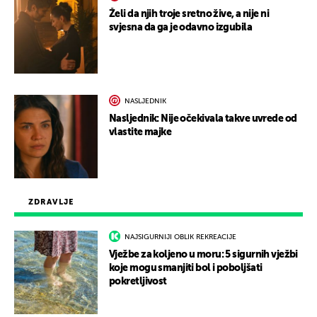
Želi da njih troje sretno žive, a nije ni
svjesna da ga je odavno izgubila
NASLJEDNIK
Nasljednik: Nije očekivala takve uvrede od
vlastite majke
ZDRAVLJE
NAJSIGURNIJI OBLIK REKREACIJE
Vježbe za koljeno u moru: 5 sigurnih vježbi
koje mogu smanjiti bol i poboljšati
pokretljivost