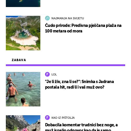
NAJMANJA NA SVIJETU
Čudo prirode: Predivna pješčana plaža na
100 metara od mora
ZABAVA
LOL
"Je li živ, zna li se?": Snimka s Jadrana
postala hit, radi li i vaš muž ovo?
KAO IZ PIŠTOLJA
Dobacila komentar trudnici bez noge, a
muž ispalio odgovor kao da je samo