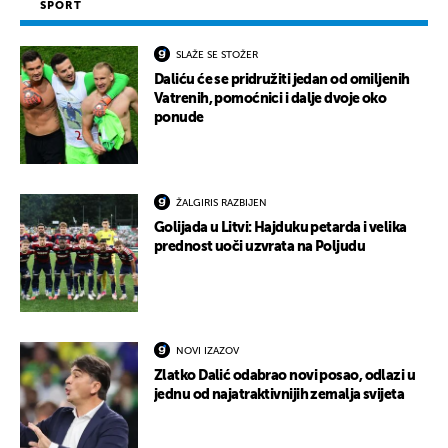
SPORT
SLAŽE SE STOŽER
Daliću će se pridružiti jedan od omiljenih
Vatrenih, pomoćnici i dalje dvoje oko
ponude
ŽALGIRIS RAZBIJEN
Golijada u Litvi: Hajduku petarda i velika
prednost uoči uzvrata na Poljudu
NOVI IZAZOV
Zlatko Dalić odabrao novi posao, odlazi u
jednu od najatraktivnijih zemalja svijeta