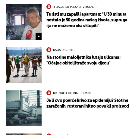
"I DALJE SU PLESALI, VRIŠTALI..."
Turisti mu zapalili apartman: "U 30 minuta
nestalo je 50 godina našeg života, supruga
i ja ne možemo oka sklopiti"
KAOS U CEUTI
Na stotine maloljetnika lutaju ulicama:
UKLJUČITE NOTIFIKACIJE
"Očajne obitelji traže svoju djecu"
KRENULO OD BRZE HRANE
Je li ovo povrće krivo za epidemiju? Stotine
zaraženih, restorani hitno povukli proizvod