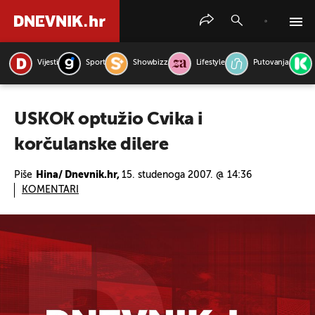
Vijesti
Sport
Showbizz
Lifestyle
Putovanja
PRETRAŽITE VIJESTI
USKOK optužio Cvika i
korčulanske dilere
Piše
Hina/ Dnevnik.hr,
15. studenoga 2007. @ 14:36
KOMENTARI