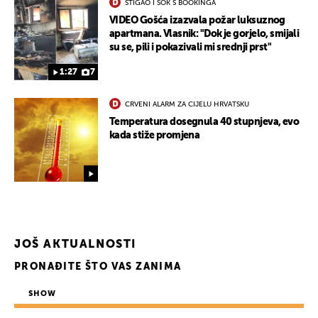
STIGAO I ŠOK S BOOKINGA
VIDEO Gošća izazvala požar luksuznog
apartmana. Vlasnik: "Dok je gorjelo, smijali
su se, pili i pokazivali mi srednji prst"
1:27
7
CRVENI ALARM ZA CIJELU HRVATSKU
Temperatura dosegnula 40 stupnjeva, evo
kada stiže promjena
JOŠ AKTUALNOSTI
PRONAĐITE ŠTO VAS ZANIMA
SHOW