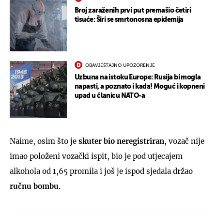
Broj zaraženih prvi put premašio četiri
tisuće: Širi se smrtonosna epidemija
OBAVJEŠTAJNO UPOZORENJE
Uzbuna na istoku Europe: Rusija bi mogla
napasti, a poznato i kada! Moguć i kopneni
upad u članicu NATO-a
Naime, osim što je
skuter bio neregistriran
, vozač nije
imao položeni vozački ispit, bio je pod utjecajem
alkohola od 1,65 promila i još je ispod sjedala držao
ručnu bombu
.