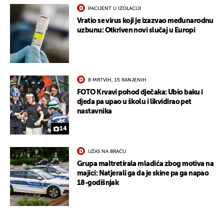
PACIJENT U IZOLACIJI
Vratio se virus koji je izazvao međunarodnu
uzbunu: Otkriven novi slučaj u Europi
8 MRTVIH, 15 RANJENIH
FOTO Krvavi pohod dječaka: Ubio baku i
djeda pa upao u školu i likvidirao pet
nastavnika
14
UŽAS NA BRAČU
Grupa maltretirala mladića zbog motiva na
majici: Natjerali ga da je skine pa ga napao
18-godišnjak
UKLJUČITE NOTIFIKACIJE