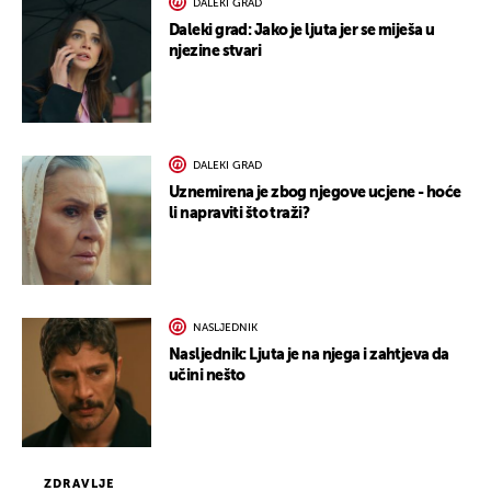
DALEKI GRAD
Daleki grad: Jako je ljuta jer se miješa u
njezine stvari
DALEKI GRAD
Uznemirena je zbog njegove ucjene - hoće
li napraviti što traži?
NASLJEDNIK
Nasljednik: Ljuta je na njega i zahtjeva da
učini nešto
ZDRAVLJE