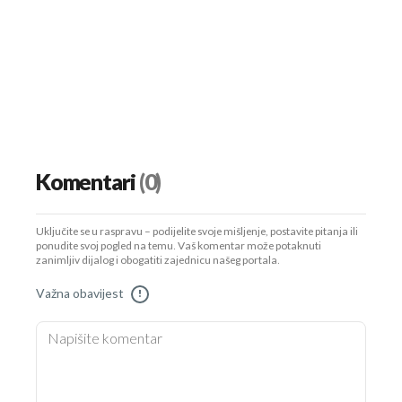
Komentari
(0)
Uključite se u raspravu – podijelite svoje mišljenje, postavite pitanja ili
ponudite svoj pogled na temu. Vaš komentar može potaknuti
zanimljiv dijalog i obogatiti zajednicu našeg portala.
Važna obavijest
!