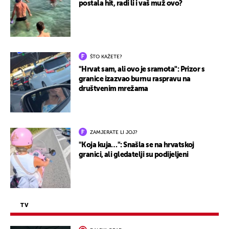
postala hit, radi li i vaš muž ovo?
ŠTO KAŽETE?
"Hrvat sam, ali ovo je sramota": Prizor s
granice izazvao burnu raspravu na
društvenim mrežama
ZAMJERATE LI JOJ?
"Koja kuja…": Snašla se na hrvatskoj
granici, ali gledatelji su podijeljeni
TV