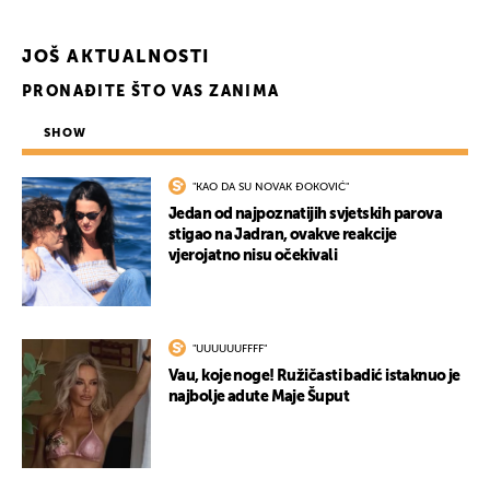
JOŠ AKTUALNOSTI
PRONAĐITE ŠTO VAS ZANIMA
SHOW
"KAO DA SU NOVAK ĐOKOVIĆ"
Jedan od najpoznatijih svjetskih parova
stigao na Jadran, ovakve reakcije
vjerojatno nisu očekivali
"UUUUUUFFFF"
Vau, koje noge! Ružičasti badić istaknuo je
najbolje adute Maje Šuput