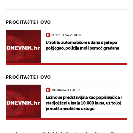
PROČITAJTE I OVO
JESTE LI GA VIDJELI?
U Splitu automobilom udario dijete pa
pobjegao, policija moli pomoć građana
PROČITAJTE I OVO
POTRAGA U TIJEKU
Lažno se predstavljala kao popisivačica i
starijoj ženi ukrala 10.000 kuna, uz to joj
je nudila neobičnu uslugu