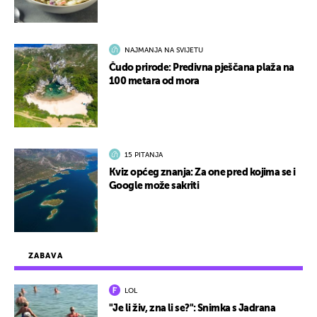
NAJMANJA NA SVIJETU
Čudo prirode: Predivna pješčana plaža na
100 metara od mora
15 PITANJA
Kviz općeg znanja: Za one pred kojima se i
Google može sakriti
ZABAVA
LOL
"Je li živ, zna li se?": Snimka s Jadrana