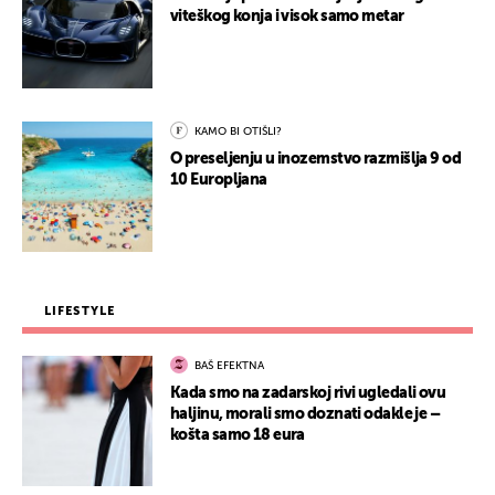
viteškog konja i visok samo metar
KAMO BI OTIŠLI?
O preseljenju u inozemstvo razmišlja 9 od
10 Europljana
LIFESTYLE
BAŠ EFEKTNA
Kada smo na zadarskoj rivi ugledali ovu
haljinu, morali smo doznati odakle je –
košta samo 18 eura