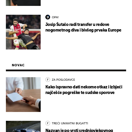
OPA!
Josip Šutalo radi transfer u redove
nogometnog diva i bivšeg prvaka Europe
NOVAC
ZA POSLODAVCE
Kako ispravno dati nekome otkaz i izbjeći
najčešće pogreške te sudske sporove
TREĆI UNIKATNI BUGATTI
Nazvan je po vrsti srednjovjekovnog