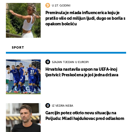
U 27. GODINI
Preminula je mlada influencerica koju je
pratilo više od milijun ljudi, dugo se borila s
opakom bolešću
SPORT
SJAJAN TJEDAN U EUROPI
Hrvatska nastavila uspon na UEFA-inoj
ljestvici: Preskočena je još jedna država
IZ VEDRA NEBA
Garcijin potez otkrio novu situaciju na
Poljudu: Mladi hajdukovac pred odlaskom