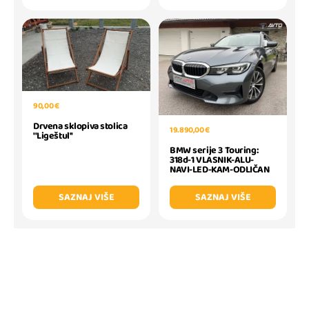
90,00 €
Drvena sklopiva stolica
19.890,00 €
''Ligeštul''
BMW serije 3 Touring:
318d-1 VLASNIK-ALU-
NAVI-LED-KAM-ODLIČAN
SAZNAJ VIŠE
SAZNAJ VIŠE