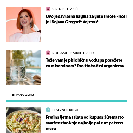
U NOJ NIJE VRUĆE
Ovo je savršena haljina za ljeto i more - nosi
je i Bojana Gregorić Vejzović
NIJE UVIJEK NAJBOLJI IZBOR
Teže vam je piti običnu vodu pa posežete
za mineralnom? Evo što to čini organizmu
PUTOVANJA
OBVEZNO PROBATI!
Prefina ljetna salata od kupusa: Kremasto
savršenstvo koje najbolje paše uz pečeno
meso