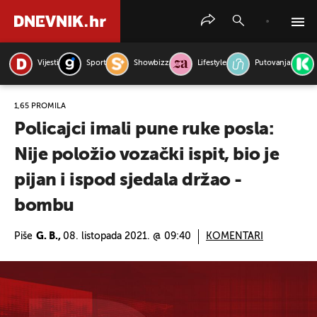
Vijesti
Sport
Showbizz
Lifestyle
Putovanja
PRETRAŽITE VIJESTI
1,65 PROMILA
Policajci imali pune ruke posla:
Nije položio vozački ispit, bio je
pijan i ispod sjedala držao -
bombu
Piše
G. B.,
08. listopada 2021. @ 09:40
KOMENTARI