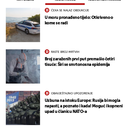
ČEKA SE NALAZ OBDUKCIJE
U moru pronađeno tijelo: Otkriveno o
kome se radi
RASTE BROJ MRTVIH
Broj zaraženih prvi put premašio četiri
tisuće: Širi se smrtonosna epidemija
OBAVJEŠTAJNO UPOZORENJE
Uzbuna na istoku Europe: Rusija bi mogla
napasti, a poznato i kada! Moguć i kopneni
upad u članicu NATO-a