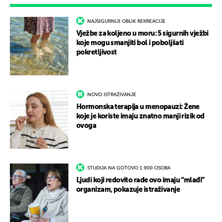
NAJSIGURNIJI OBLIK REKREACIJE
Vježbe za koljeno u moru: 5 sigurnih vježbi
koje mogu smanjiti bol i poboljšati
pokretljivost
NOVO ISTRAŽIVANJE
Hormonska terapija u menopauzi: Žene
koje je koriste imaju znatno manji rizik od
ovoga
STUDIJA NA GOTOVO 1.900 OSOBA
Ljudi koji redovito rade ovo imaju “mlađi”
organizam, pokazuje istraživanje