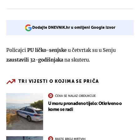
Dodajte DNEVNIK.hr u omiljeni Google izvor
Policajci
PU ličko-senjske
u četvrtak su u Senju
zaustavili 32-godišnjaka
na skuteru.
TRI VIJESTI O KOJIMA SE PRIČA
ČEKA SE NALAZ OBDUKCIJE
U moru pronađeno tijelo: Otkriveno o
kome se radi
RASTE BROJ MRTVIH