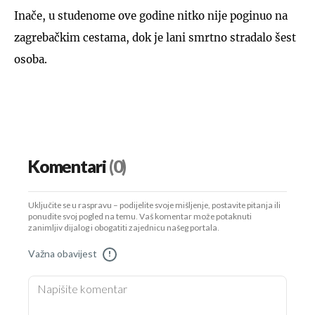
Inače, u studenome ove godine nitko nije poginuo na
zagrebačkim cestama, dok je lani smrtno stradalo šest
osoba.
Komentari
(0)
Uključite se u raspravu – podijelite svoje mišljenje, postavite pitanja ili
ponudite svoj pogled na temu. Vaš komentar može potaknuti
zanimljiv dijalog i obogatiti zajednicu našeg portala.
Važna obavijest
!