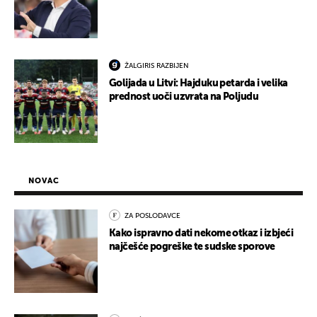
ŽALGIRIS RAZBIJEN
Golijada u Litvi: Hajduku petarda i velika
prednost uoči uzvrata na Poljudu
NOVAC
ZA POSLODAVCE
Kako ispravno dati nekome otkaz i izbjeći
najčešće pogreške te sudske sporove