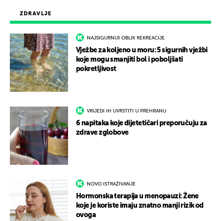
ZDRAVLJE
NAJSIGURNIJI OBLIK REKREACIJE
Vježbe za koljeno u moru: 5 sigurnih vježbi
koje mogu smanjiti bol i poboljšati
pokretljivost
VRIJEDI IH UVRSTITI U PREHRANU
6 napitaka koje dijetetičari preporučuju za
zdrave zglobove
NOVO ISTRAŽIVANJE
Hormonska terapija u menopauzi: Žene
koje je koriste imaju znatno manji rizik od
ovoga