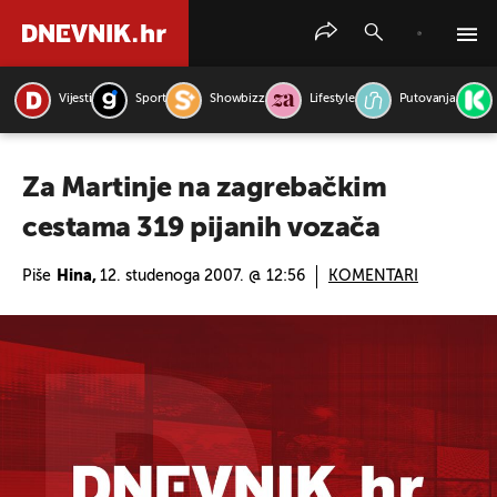
Vijesti
Sport
Showbizz
Lifestyle
Putovanja
PRETRAŽITE VIJESTI
Za Martinje na zagrebačkim
cestama 319 pijanih vozača
Piše
Hina,
12. studenoga 2007. @ 12:56
KOMENTARI