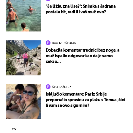
"Je li živ, zna li se?": Snimka s Jadrana
postala hit, radi li i vaš muž ovo?
KAO IZ PIŠTOLJA
Dobacila komentar trudnici bez noge, a
muž ispalio odgovor kao da je samo
čekao…
ŠTO KAŽETE?
Isključio komentare: Par iz Srbije
preporučio spravicu za plažu s Temua, čini
li vam se ovo sigurnim?
TV