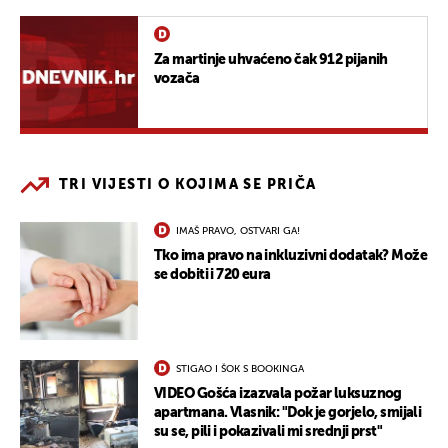
Za martinje uhvaćeno čak 912 pijanih
vozača
TRI VIJESTI O KOJIMA SE PRIČA
IMAŠ PRAVO, OSTVARI GA!
Tko ima pravo na inkluzivni dodatak? Može
se dobiti i 720 eura
STIGAO I ŠOK S BOOKINGA
VIDEO Gošća izazvala požar luksuznog
apartmana. Vlasnik: "Dok je gorjelo, smijali
su se, pili i pokazivali mi srednji prst"