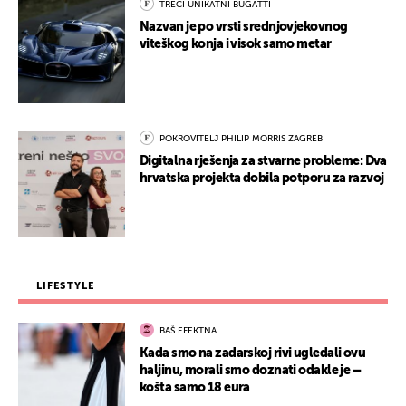
TREĆI UNIKATNI BUGATTI
Nazvan je po vrsti srednjovjekovnog
viteškog konja i visok samo metar
POKROVITELJ PHILIP MORRIS ZAGREB
Digitalna rješenja za stvarne probleme: Dva
hrvatska projekta dobila potporu za razvoj
LIFESTYLE
BAŠ EFEKTNA
Kada smo na zadarskoj rivi ugledali ovu
haljinu, morali smo doznati odakle je –
košta samo 18 eura