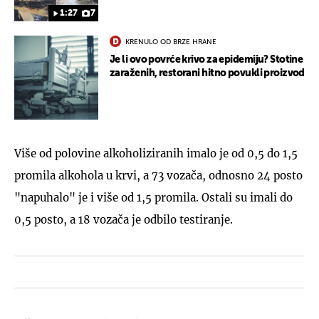
1:27
7
KRENULO OD BRZE HRANE
Je li ovo povrće krivo za epidemiju? Stotine
zaraženih, restorani hitno povukli proizvod
Više od polovine alkoholiziranih imalo je od 0,5 do 1,5
promila alkohola u krvi, a 73 vozača, odnosno 24 posto
"napuhalo" je i više od 1,5 promila. Ostali su imali do
0,5 posto, a 18 vozača je odbilo testiranje.