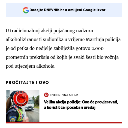
Dodajte DNEVNIK.hr u omiljeni Google izvor
U tradicionalnoj akciji pojačanog nadzora
alkoholiziranosti sudionika u vrijeme Martinja policija
je od petka do nedjelje zabilježila gotovo 2.000
prometnih prekršaja od kojih je svaki šesti bio vožnja
pod utjecajem alkohola.
PROČITAJTE I OVO
DVODNEVNA AKCIJA
Velika akcija policije: Ovo će provjeravati,
a koristit će i poseban uređaj