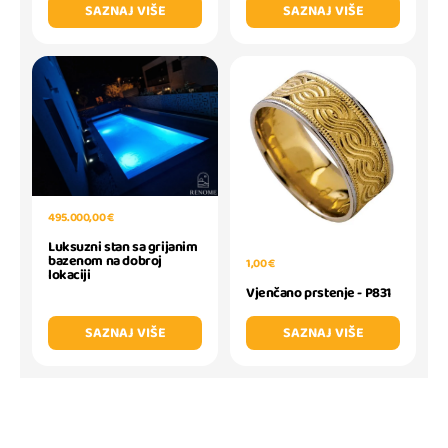
SAZNAJ VIŠE
SAZNAJ VIŠE
495.000,00 €
Luksuzni stan sa grijanim
bazenom na dobroj
1,00 €
lokaciji
Vjenčano prstenje - P831
SAZNAJ VIŠE
SAZNAJ VIŠE