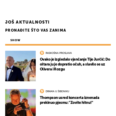
JOŠ AKTUALNOSTI
PRONAĐITE ŠTO VAS ZANIMA
SHOW
RASKOŠNA PROSLAVA
Ovako je izgledalo vjenčanje Tije Jurčić: Do
oltara ju je dopratio očuh, a slavilo se uz
Olivera i Rozgu
DRAMA U ŠIBENIKU
Thompson usred koncerta iznenada
prekinuo pjesmu: "Zovite hitnu!"