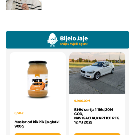
9.900,00 €
BMW serija 1 116d,2014
8,50 €
GOD,
NAVIGACIJA,KARTICE REG.
Maslac od kikirikija glatki
12 MJ 2025
900g