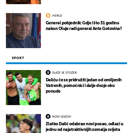
HEROJ
General pobjednik: Gdje i što 31 godinu
nakon Oluje radi general Ante Gotovina?
SPORT
SLAŽE SE STOŽER
Daliću će se pridružiti jedan od omiljenih
Vatrenih, pomoćnici i dalje dvoje oko
ponude
NOVI IZAZOV
Zlatko Dalić odabrao novi posao, odlazi u
jednu od najatraktivnijih zemalja svijeta