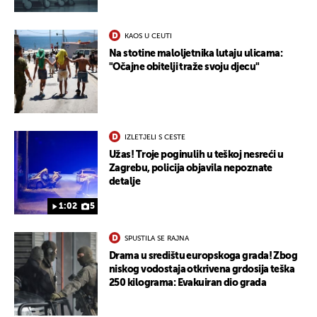
KAOS U CEUTI
Na stotine maloljetnika lutaju ulicama:
"Očajne obitelji traže svoju djecu"
IZLETJELI S CESTE
Užas! Troje poginulih u teškoj nesreći u
Zagrebu, policija objavila nepoznate
UKLJUČITE NOTIFIKACIJE
detalje
1:02
5
SPUSTILA SE RAJNA
Drama u središtu europskoga grada! Zbog
niskog vodostaja otkrivena grdosija teška
250 kilograma: Evakuiran dio grada