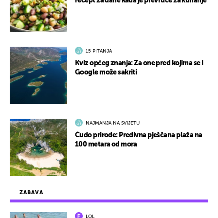
recept za dane kada je prevruće za kuhanje
15 PITANJA
Kviz općeg znanja: Za one pred kojima se i
Google može sakriti
NAJMANJA NA SVIJETU
Čudo prirode: Predivna pješčana plaža na
100 metara od mora
ZABAVA
LOL