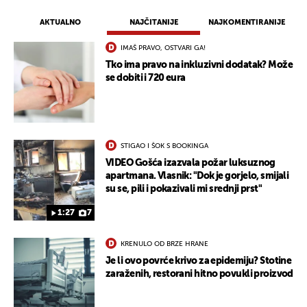
AKTUALNO
NAJČITANIJE
NAJKOMENTIRANIJE
IMAŠ PRAVO, OSTVARI GA!
Tko ima pravo na inkluzivni dodatak? Može
se dobiti i 720 eura
STIGAO I ŠOK S BOOKINGA
VIDEO Gošća izazvala požar luksuznog
apartmana. Vlasnik: "Dok je gorjelo, smijali
su se, pili i pokazivali mi srednji prst"
1:27
7
KRENULO OD BRZE HRANE
Je li ovo povrće krivo za epidemiju? Stotine
zaraženih, restorani hitno povukli proizvod