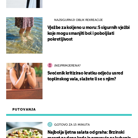
NAJSIGURNIJI OBLIK REKREACIJE
Vježbe za koljeno u moru: 5 sigurnih vježbi
koje mogu smanjiti bol i poboljšati
pokretljivost
(NE)PRIMJERENA?
Svećenik kritizirao kratku odjeću usred
toplinskog vala, slažete li se s njim?
PUTOVANJA
GOTOVO ZA 15 MINUTA
Najbolja ljetna salata od graha: Brzinski