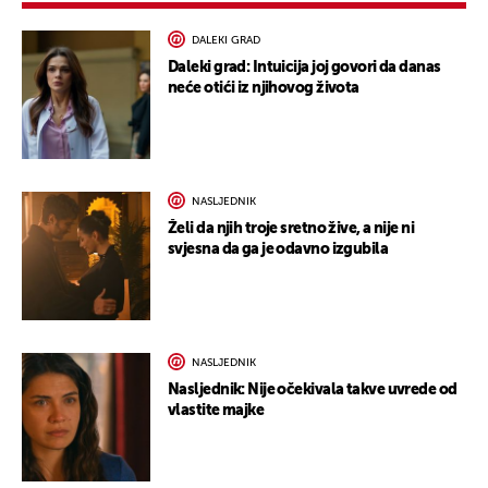
DALEKI GRAD
Daleki grad: Intuicija joj govori da danas
neće otići iz njihovog života
NASLJEDNIK
Želi da njih troje sretno žive, a nije ni
svjesna da ga je odavno izgubila
NASLJEDNIK
Nasljednik: Nije očekivala takve uvrede od
vlastite majke