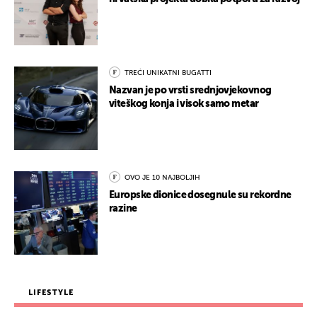
TREĆI UNIKATNI BUGATTI
Nazvan je po vrsti srednjovjekovnog
viteškog konja i visok samo metar
OVO JE 10 NAJBOLJIH
Europske dionice dosegnule su rekordne
razine
LIFESTYLE