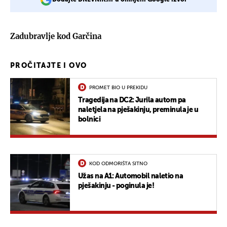
Zadubravlje kod Garčina
PROČITAJTE I OVO
PROMET BIO U PREKIDU
Tragedija na DC2: Jurila autom pa
naletjela na pješakinju, preminula je u
bolnici
KOD ODMORIŠTA SITNO
Užas na A1: Automobil naletio na
pješakinju - poginula je!