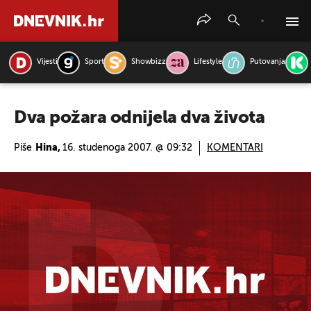
Vijesti
Sport
Showbizz
Lifestyle
Putovanja
PRETRAŽITE VIJESTI
Dva požara odnijela dva života
Piše
Hina,
16. studenoga 2007. @ 09:32
KOMENTARI