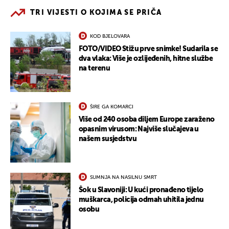
TRI VIJESTI O KOJIMA SE PRIČA
KOD BJELOVARA
FOTO/VIDEO Stižu prve snimke! Sudarila se
dva vlaka: Više je ozlijeđenih, hitne službe
na terenu
ŠIRE GA KOMARCI
Više od 240 osoba diljem Europe zaraženo
opasnim virusom: Najviše slučajeva u
našem susjedstvu
SUMNJA NA NASILNU SMRT
Šok u Slavoniji: U kući pronađeno tijelo
muškarca, policija odmah uhitila jednu
osobu