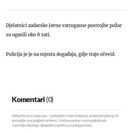
Djelatnici zadarske Javne vatrogasne postrojbe požar
su ugasili oko 8 sati.
Policija je je na mjestu događaja, gdje traje očevid.
Komentari
(0)
Uključite se u raspravu – podijelite svoje mišljenje, postavite pitanja ili
ponudite svoj pogled na temu. Vaš komentar može potaknuti
zanimljiv dijalog i obogatiti zajednicu našeg portala.