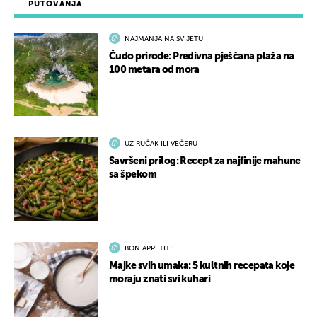
PUTOVANJA
NAJMANJA NA SVIJETU
Čudo prirode: Predivna pješčana plaža na
100 metara od mora
UZ RUČAK ILI VEČERU
Savršeni prilog: Recept za najfinije mahune
sa špekom
BON APPETIT!
Majke svih umaka: 5 kultnih recepata koje
moraju znati svi kuhari