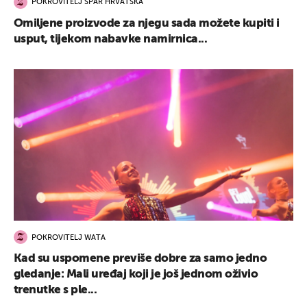
POKROVITELJ SPAR HRVATSKA
Omiljene proizvode za njegu sada možete kupiti i
usput, tijekom nabavke namirnica...
POKROVITELJ WATA
Kad su uspomene previše dobre za samo jedno
gledanje: Mali uređaj koji je još jednom oživio
trenutke s ple...