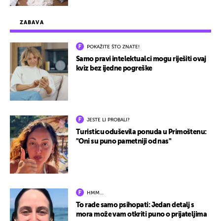
ZABAVA
POKAŽITE ŠTO ZNATE!
Samo pravi intelektualci mogu riješiti ovaj
kviz bez ijedne pogreške
JESTE LI PROBALI?
Turisticu oduševila ponuda u Primoštenu:
"Oni su puno pametniji od nas"
HMM…
To rade samo psihopati: Jedan detalj s
mora može vam otkriti puno o prijateljima