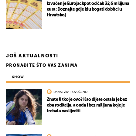
Izvučen je Eurojackpot od čak 32,6 milijuna
eura: Doznajte gdje idu bogati dobitci u
Hrvatskoj
UKLJUČITE NOTIFIKACIJE
JOŠ AKTUALNOSTI
PRONAĐITE ŠTO VAS ZANIMA
SHOW
DANAS ŽIVI POVUČENO
Znate li tko je ovo? Kao dijete ostala je bez
oba roditelja, a onda i bez milijuna koje je
trebala naslijediti