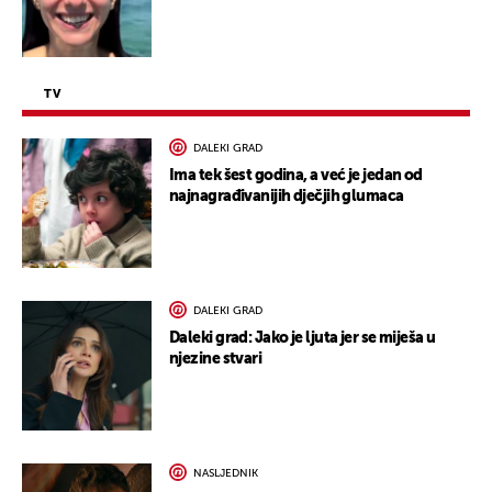
TV
DALEKI GRAD
Ima tek šest godina, a već je jedan od
najnagrađivanijih dječjih glumaca
DALEKI GRAD
Daleki grad: Jako je ljuta jer se miješa u
njezine stvari
NASLJEDNIK