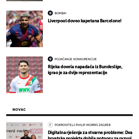
BOMBA!
Liverpool doveo kapetana Barcelone!
POJAČANJE KONKURENCIJE
Rijeka dovela napadača iz Bundeslige,
igrao je za dvije reprezentacije
NOVAC
POKROVITELJ PHILIP MORRIS ZAGREB
Digitalna rješenja za stvarne probleme: Dva
hrvatska projekta dobila potporu za razvoj