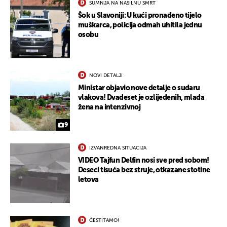
SUMNJA NA NASILNU SMRT
Šok u Slavoniji: U kući pronađeno tijelo
muškarca, policija odmah uhitila jednu
osobu
NOVI DETALJI
Ministar objavio nove detalje o sudaru
vlakova! Dvadeset je ozlijeđenih, mlađa
žena na intenzivnoj
9
IZVANREDNA SITUACIJA
VIDEO Tajfun Delfin nosi sve pred sobom!
Deseci tisuća bez struje, otkazane stotine
letova
ČESTITAMO!