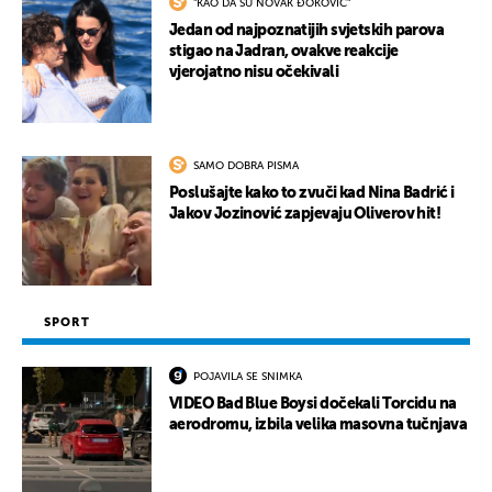
"KAO DA SU NOVAK ĐOKOVIĆ"
Jedan od najpoznatijih svjetskih parova
stigao na Jadran, ovakve reakcije
vjerojatno nisu očekivali
SAMO DOBRA PISMA
Poslušajte kako to zvuči kad Nina Badrić i
Jakov Jozinović zapjevaju Oliverov hit!
SPORT
POJAVILA SE SNIMKA
VIDEO Bad Blue Boysi dočekali Torcidu na
aerodromu, izbila velika masovna tučnjava