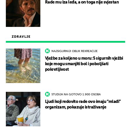
Rade mu iza leđa, a on toga nije svjestan
ZDRAVLJE
NAJSIGURNIJI OBLIK REKREACIJE
Vježbe za koljeno u moru: 5 sigurnih vježbi
koje mogu smanjiti bol i poboljšati
pokretljivost
STUDIJA NA GOTOVO 1.900 OSOBA
Ljudi koji redovito rade ovo imaju “mlađi”
organizam, pokazuje istraživanje