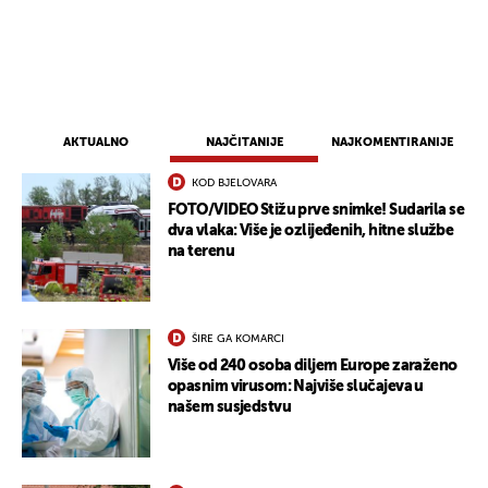
AKTUALNO
NAJČITANIJE
NAJKOMENTIRANIJE
KOD BJELOVARA
FOTO/VIDEO Stižu prve snimke! Sudarila se
dva vlaka: Više je ozlijeđenih, hitne službe
na terenu
ŠIRE GA KOMARCI
Više od 240 osoba diljem Europe zaraženo
opasnim virusom: Najviše slučajeva u
našem susjedstvu