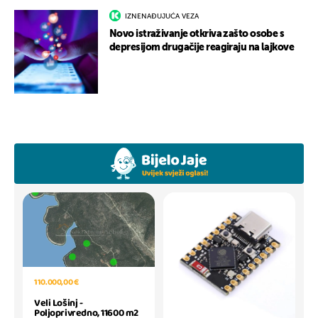
IZNENAĐUJUĆA VEZA
Novo istraživanje otkriva zašto osobe s
depresijom drugačije reagiraju na lajkove
110.000,00 €
Veli Lošinj -
Poljoprivredno, 11600 m2