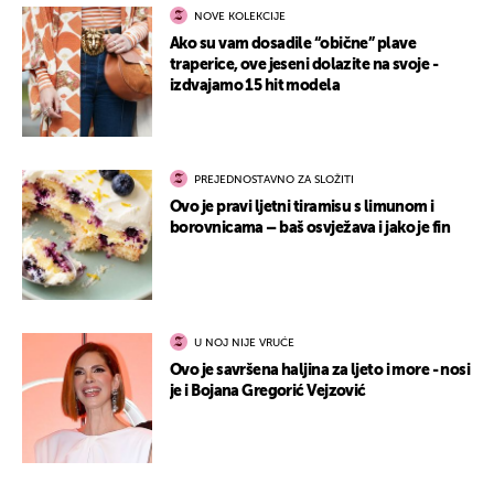
NOVE KOLEKCIJE
Ako su vam dosadile “obične” plave
traperice, ove jeseni dolazite na svoje -
izdvajamo 15 hit modela
PREJEDNOSTAVNO ZA SLOŽITI
Ovo je pravi ljetni tiramisu s limunom i
borovnicama – baš osvježava i jako je fin
U NOJ NIJE VRUĆE
Ovo je savršena haljina za ljeto i more - nosi
je i Bojana Gregorić Vejzović