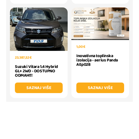
1,00 €
Inovativna toplinska
23.387,52 €
izolacija - aerius Panda
AEp028
Suzuki Vitara 1.4 Hybrid
GL+ 2WD - DOSTUPNO
ODMAH!!!
SAZNAJ VIŠE
SAZNAJ VIŠE