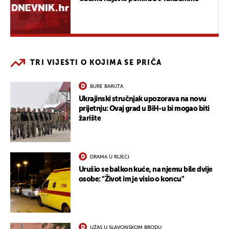
TRI VIJESTI O KOJIMA SE PRIČA
BURE BARUTA
Ukrajinski stručnjak upozorava na novu
prijetnju: Ovaj grad u BiH-u bi mogao biti
žarište
DRAMA U RIJECI
Urušio se balkon kuće, na njemu bile dvije
osobe: "Život im je visio o koncu"
UŽAS U SLAVONSKOM BRODU