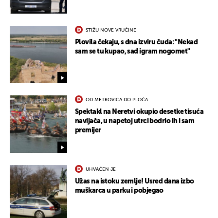
STIŽU NOVE VRUĆINE
Plovila čekaju, s dna izviru čuda: "Nekad
sam se tu kupao, sad igram nogomet"
OD METKOVIĆA DO PLOČA
Spektakl na Neretvi okupio desetke tisuća
navijača, u napetoj utrci bodrio ih i sam
premijer
UHVAĆEN JE
Užas na istoku zemlje! Usred dana izbo
muškarca u parku i pobjegao