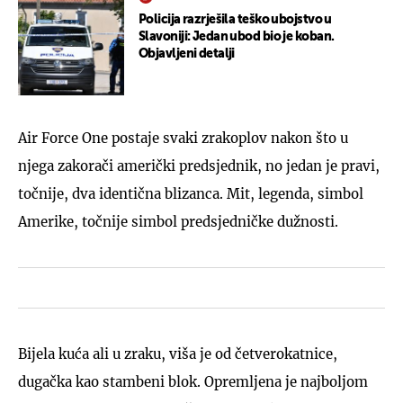
Policija razrješila teško ubojstvo u
Slavoniji: Jedan ubod bio je koban.
Objavljeni detalji
Air Force One postaje svaki zrakoplov nakon što u
njega zakorači američki predsjednik, no jedan je pravi,
točnije, dva identična blizanca. Mit, legenda, simbol
Amerike, točnije simbol predsjedničke dužnosti.
Bijela kuća ali u zraku, viša je od četverokatnice,
dugačka kao stambeni blok. Opremljena je najboljom