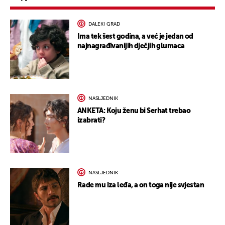
DALEKI GRAD
Ima tek šest godina, a već je jedan od
najnagrađivanijih dječjih glumaca
NASLJEDNIK
ANKETA: Koju ženu bi Serhat trebao
izabrati?
NASLJEDNIK
Rade mu iza leđa, a on toga nije svjestan