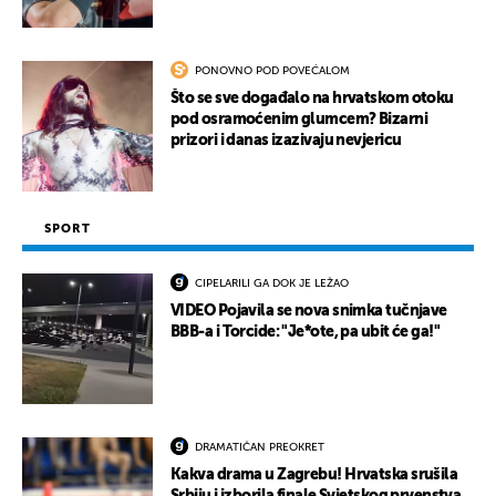
PONOVNO POD POVEĆALOM
Što se sve događalo na hrvatskom otoku
pod osramoćenim glumcem? Bizarni
prizori i danas izazivaju nevjericu
SPORT
CIPELARILI GA DOK JE LEŽAO
VIDEO Pojavila se nova snimka tučnjave
BBB-a i Torcide: "Je*ote, pa ubit će ga!"
DRAMATIČAN PREOKRET
Kakva drama u Zagrebu! Hrvatska srušila