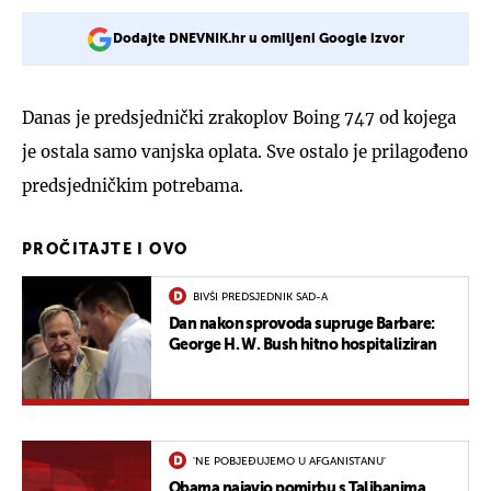
Dodajte DNEVNIK.hr u omiljeni Google izvor
Danas je predsjednički zrakoplov Boing 747 od kojega
je ostala samo vanjska oplata. Sve ostalo je prilagođeno
predsjedničkim potrebama.
PROČITAJTE I OVO
BIVŠI PREDSJEDNIK SAD-A
Dan nakon sprovoda supruge Barbare:
George H. W. Bush hitno hospitaliziran
'NE POBJEĐUJEMO U AFGANISTANU'
Obama najavio pomirbu s Talibanima