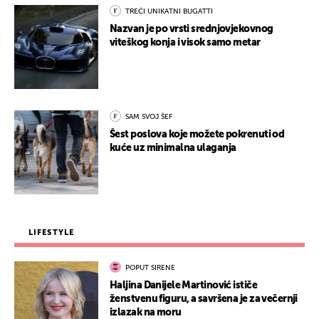
TREĆI UNIKATNI BUGATTI
Nazvan je po vrsti srednjovjekovnog
viteškog konja i visok samo metar
SAM SVOJ ŠEF
Šest poslova koje možete pokrenuti od
kuće uz minimalna ulaganja
LIFESTYLE
POPUT SIRENE
Haljina Danijele Martinović ističe
ženstvenu figuru, a savršena je za večernji
izlazak na moru