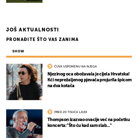
JOŠ AKTUALNOSTI
PRONAĐITE ŠTO VAS ZANIMA
SHOW
ČUVA USPOMENU NA NJEGA
Njezinog oca obožavala je cijela Hrvatska!
Kći neprežaljenog pjevača projurila špicom
na dva kotača
PRED 20 TISUĆA LJUDI
Thompson izazvao ovacije već na početku
koncerta: "Što ću kad sam slab..."