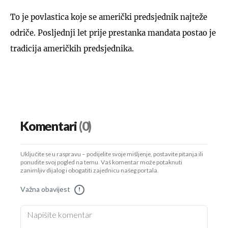
To je povlastica koje se američki predsjednik najteže
odriče. Posljednji let prije prestanka mandata postao je
tradicija američkih predsjednika.
Komentari
(0)
Uključite se u raspravu – podijelite svoje mišljenje, postavite pitanja ili
ponudite svoj pogled na temu. Vaš komentar može potaknuti
zanimljiv dijalog i obogatiti zajednicu našeg portala.
Važna obavijest
!