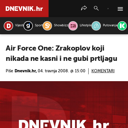
Vijesti
Sport
Showbizz
Lifestyle
Putovanja
PRETRAŽITE VIJESTI
Air Force One: Zrakoplov koji
nikada ne kasni i ne gubi prtljagu
Piše
Dnevnik.hr,
04. travnja 2008. @ 15:00
KOMENTARI