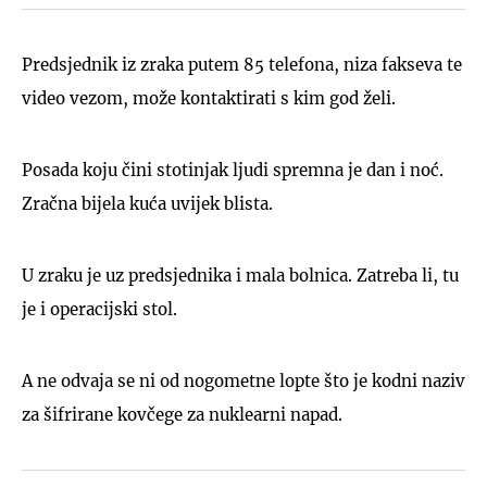
Predsjednik iz zraka putem 85 telefona, niza fakseva te
video vezom, može kontaktirati s kim god želi.
Posada koju čini stotinjak ljudi spremna je dan i noć.
Zračna bijela kuća uvijek blista.
U zraku je uz predsjednika i mala bolnica. Zatreba li, tu
je i operacijski stol.
A ne odvaja se ni od nogometne lopte što je kodni naziv
za šifrirane kovčege za nuklearni napad.