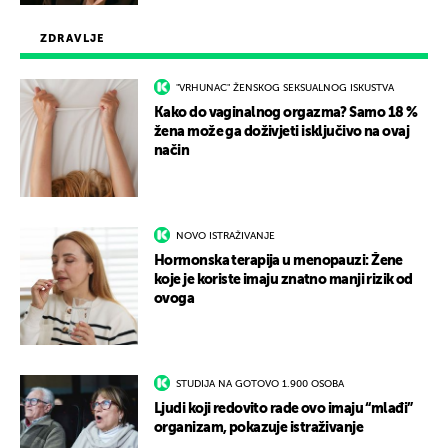
ZDRAVLJE
"VRHUNAC" ŽENSKOG SEKSUALNOG ISKUSTVA
Kako do vaginalnog orgazma? Samo 18 %
žena može ga doživjeti isključivo na ovaj
način
NOVO ISTRAŽIVANJE
Hormonska terapija u menopauzi: Žene
koje je koriste imaju znatno manji rizik od
ovoga
STUDIJA NA GOTOVO 1.900 OSOBA
Ljudi koji redovito rade ovo imaju “mlađi”
organizam, pokazuje istraživanje