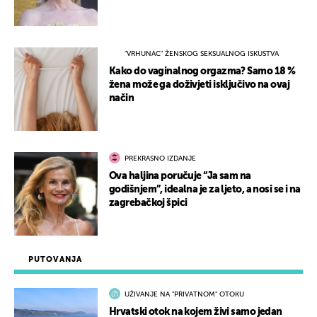
"VRHUNAC" ŽENSKOG SEKSUALNOG ISKUSTVA
Kako do vaginalnog orgazma? Samo 18 %
žena može ga doživjeti isključivo na ovaj
način
PREKRASNO IZDANJE
Ova haljina poručuje “Ja sam na
godišnjem”, idealna je za ljeto, a nosi se i na
zagrebačkoj špici
PUTOVANJA
UŽIVANJE NA "PRIVATNOM" OTOKU
Hrvatski otok na kojem živi samo jedan