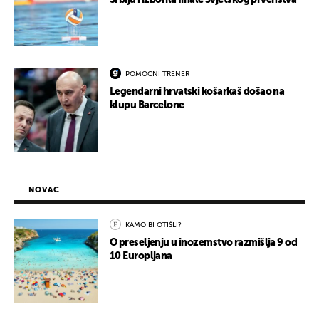
Srbiju i izborila finale Svjetskog prvenstva
POMOĆNI TRENER
Legendarni hrvatski košarkaš došao na
klupu Barcelone
NOVAC
KAMO BI OTIŠLI?
O preseljenju u inozemstvo razmišlja 9 od
10 Europljana