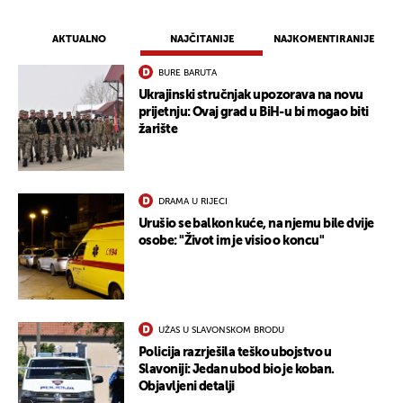
AKTUALNO
NAJČITANIJE
NAJKOMENTIRANIJE
BURE BARUTA
Ukrajinski stručnjak upozorava na novu
prijetnju: Ovaj grad u BiH-u bi mogao biti
žarište
UKLJUČITE NOTIFIKACIJE
DRAMA U RIJECI
Urušio se balkon kuće, na njemu bile dvije
osobe: "Život im je visio o koncu"
UŽAS U SLAVONSKOM BRODU
Policija razrješila teško ubojstvo u
Slavoniji: Jedan ubod bio je koban.
Objavljeni detalji