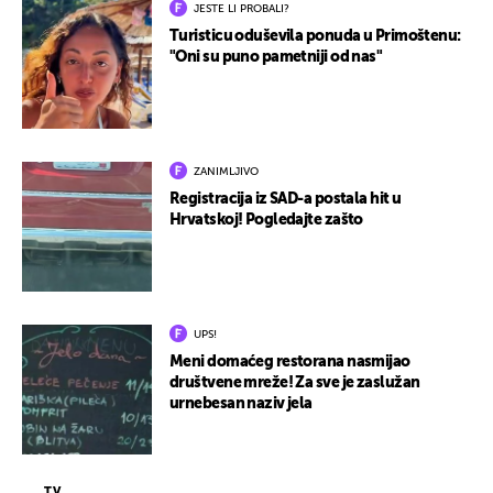
JESTE LI PROBALI?
Turisticu oduševila ponuda u Primoštenu:
"Oni su puno pametniji od nas"
ZANIMLJIVO
Registracija iz SAD-a postala hit u
Hrvatskoj! Pogledajte zašto
UPS!
Meni domaćeg restorana nasmijao
društvene mreže! Za sve je zaslužan
urnebesan naziv jela
TV