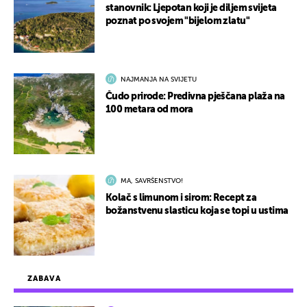
stanovnik: Ljepotan koji je diljem svijeta
poznat po svojem "bijelom zlatu"
NAJMANJA NA SVIJETU
Čudo prirode: Predivna pješčana plaža na
100 metara od mora
MA, SAVRŠENSTVO!
Kolač s limunom i sirom: Recept za
božanstvenu slasticu koja se topi u ustima
ZABAVA