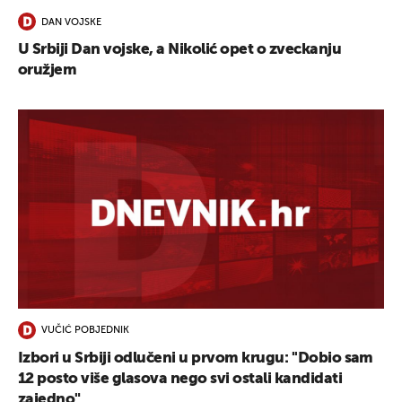
UKLJUČITE NOTIFIKACIJE
DAN VOJSKE
U Srbiji Dan vojske, a Nikolić opet o zveckanju
oružjem
VUČIĆ POBJEDNIK
Izbori u Srbiji odlučeni u prvom krugu: ''Dobio sam
12 posto više glasova nego svi ostali kandidati
zajedno"