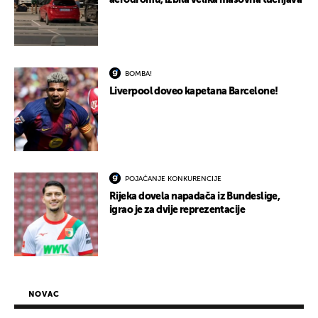
aerodromu, izbila velika masovna tučnjava
BOMBA!
Liverpool doveo kapetana Barcelone!
POJAČANJE KONKURENCIJE
Rijeka dovela napadača iz Bundeslige,
igrao je za dvije reprezentacije
NOVAC