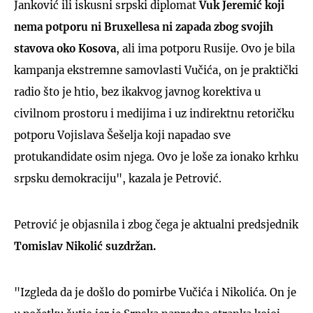
Janković ili iskusni srpski diplomat
Vuk Jeremić koji
nema potporu ni Bruxellesa ni zapada zbog svojih
stavova oko Kosova
, ali ima potporu Rusije. Ovo je bila
kampanja ekstremne samovlasti Vučića, on je praktički
radio što je htio, bez ikakvog javnog korektiva u
UKLJUČITE NOTIFIKACIJE
civilnom prostoru i medijima i uz indirektnu retoričku
potporu Vojislava Šešelja koji napadao sve
protukandidate osim njega. Ovo je loše za ionako krhku
srpsku demokraciju", kazala je Petrović.
Petrović je objasnila i zbog čega je aktualni predsjednik
Tomislav Nikolić suzdržan.
"Izgleda da je došlo do pomirbe Vučića i Nikolića. On je