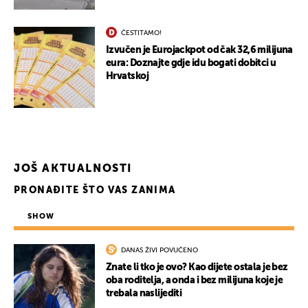
ČESTITAMO!
Izvučen je Eurojackpot od čak 32,6 milijuna
eura: Doznajte gdje idu bogati dobitci u
Hrvatskoj
JOŠ AKTUALNOSTI
PRONAĐITE ŠTO VAS ZANIMA
SHOW
DANAS ŽIVI POVUČENO
Znate li tko je ovo? Kao dijete ostala je bez
oba roditelja, a onda i bez milijuna koje je
trebala naslijediti