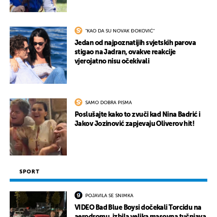
"KAO DA SU NOVAK ĐOKOVIĆ"
Jedan od najpoznatijih svjetskih parova
stigao na Jadran, ovakve reakcije
vjerojatno nisu očekivali
SAMO DOBRA PISMA
Poslušajte kako to zvuči kad Nina Badrić i
Jakov Jozinović zapjevaju Oliverov hit!
SPORT
POJAVILA SE SNIMKA
VIDEO Bad Blue Boysi dočekali Torcidu na