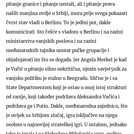
pitanje granice i pitanje nestali, ali i pitanje prava
naših manjina ovdje u Srbiji, mora prije svega pokazati
čvrst stav vladi u Berlinu. To je jedini put, dakle
komunicirati što češće s vladom u Berlinu i na razini
ministarstva vanjskih poslova i na razini
međunarodnih tajnika unutar pučke grupacije i
objašnjavati im što se događa. Jer Angela Merkel je kad
je Vučić u pitanju silno nekritična, njezin savjet5nik za
vanjsku politiku je stalno u Beogradu. Slično je i sa
State Departmentom koji je ostao u onoj istoj strukturi
od ranije, koji također podržava Aleksandra Vučića i
podržava ga i Putin. Dakle, međunarodna zajednica, što
je uvijek sa Srbijom slučaj, igra isključivo na njega
osobno u najnovijoj strateškoj igri. U ostalom, jednako
tako je igrala i na Slobodana Miloševića 1991. godine,