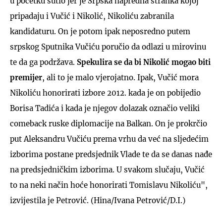
u početku šutio jer je Srpska napredna stranka kojoj
pripadaju i Vučić i Nikolić, Nikoliću zabranila
kandidaturu. On je potom ipak neposredno putem
srpskog Sputnika Vučiću poručio da odlazi u mirovinu
te da ga podržava.
Spekulira se da bi Nikolić mogao biti
premijer
, ali to je malo vjerojatno. Ipak, Vučić mora
Nikoliću honorirati izbore 2012. kada je on pobijedio
Borisa Tadića i kada je njegov dolazak označio veliki
comeback ruske diplomacije na Balkan. On je prokrčio
put Aleksandru Vučiću prema vrhu da već na sljedećim
izborima postane predsjednik Vlade te da se danas nađe
na predsjedničkim izborima. U svakom slučaju, Vučić
to na neki način hoće honorirati Tomislavu Nikoliću",
izvijestila je Petrović. (Hina/Ivana Petrović/D.I.)