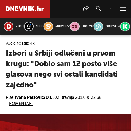
Vijesti
Sport
Showbizz
Lifestyle
Putovanja
PRETRAŽITE VIJESTI
VUČIĆ POBJEDNIK
Izbori u Srbiji odlučeni u prvom
krugu: ''Dobio sam 12 posto više
glasova nego svi ostali kandidati
zajedno"
Piše
Ivana Petrović/D.I.,
02. travnja 2017. @ 22:38
KOMENTARI