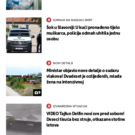
SUMNJA NA NASILNU SMRT
Šok u Slavoniji: U kući pronađeno tijelo
muškarca, policija odmah uhitila jednu
osobu
NOVI DETALJI
Ministar objavio nove detalje o sudaru
vlakova! Dvadeset je ozlijeđenih, mlađa
žena na intenzivnoj
9
IZVANREDNA SITUACIJA
VIDEO Tajfun Delfin nosi sve pred sobom!
Deseci tisuća bez struje, otkazane stotine
letova