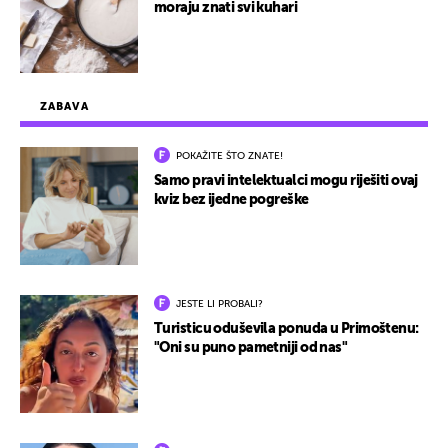
moraju znati svi kuhari
ZABAVA
POKAŽITE ŠTO ZNATE!
Samo pravi intelektualci mogu riješiti ovaj
kviz bez ijedne pogreške
JESTE LI PROBALI?
Turisticu oduševila ponuda u Primoštenu:
"Oni su puno pametniji od nas"