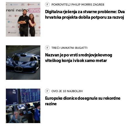
POKROVITELJ PHILIP MORRIS ZAGREB
Digitalna rješenja za stvarne probleme: Dva
hrvatska projekta dobila potporu za razvoj
TREĆI UNIKATNI BUGATTI
Nazvan je po vrsti srednjovjekovnog
viteškog konja i visok samo metar
OVO JE 10 NAJBOLJIH
Europske dionice dosegnule su rekordne
razine