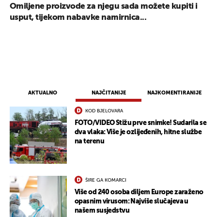
Omiljene proizvode za njegu sada možete kupiti i
usput, tijekom nabavke namirnica...
AKTUALNO
NAJČITANIJE
NAJKOMENTIRANIJE
KOD BJELOVARA
FOTO/VIDEO Stižu prve snimke! Sudarila se
dva vlaka: Više je ozlijeđenih, hitne službe
na terenu
ŠIRE GA KOMARCI
Više od 240 osoba diljem Europe zaraženo
opasnim virusom: Najviše slučajeva u
našem susjedstvu