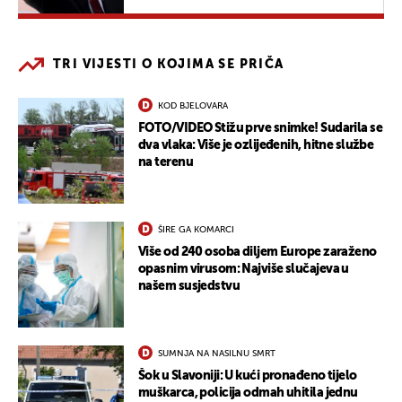
TRI VIJESTI O KOJIMA SE PRIČA
KOD BJELOVARA
FOTO/VIDEO Stižu prve snimke! Sudarila se
dva vlaka: Više je ozlijeđenih, hitne službe
na terenu
ŠIRE GA KOMARCI
Više od 240 osoba diljem Europe zaraženo
opasnim virusom: Najviše slučajeva u
našem susjedstvu
SUMNJA NA NASILNU SMRT
Šok u Slavoniji: U kući pronađeno tijelo
muškarca, policija odmah uhitila jednu