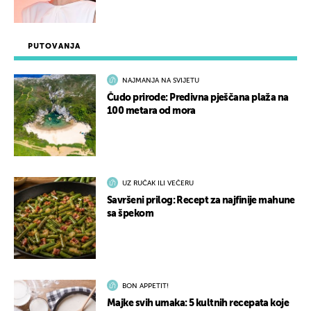
PUTOVANJA
NAJMANJA NA SVIJETU
Čudo prirode: Predivna pješčana plaža na
100 metara od mora
UZ RUČAK ILI VEČERU
Savršeni prilog: Recept za najfinije mahune
sa špekom
BON APPETIT!
Majke svih umaka: 5 kultnih recepata koje