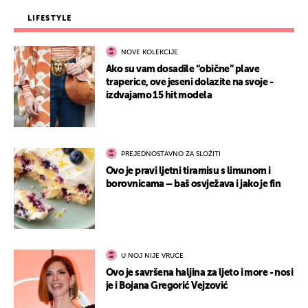
LIFESTYLE
NOVE KOLEKCIJE
Ako su vam dosadile “obične” plave
traperice, ove jeseni dolazite na svoje -
izdvajamo 15 hit modela
PREJEDNOSTAVNO ZA SLOŽITI
Ovo je pravi ljetni tiramisu s limunom i
borovnicama – baš osvježava i jako je fin
U NOJ NIJE VRUĆE
Ovo je savršena haljina za ljeto i more - nosi
je i Bojana Gregorić Vejzović