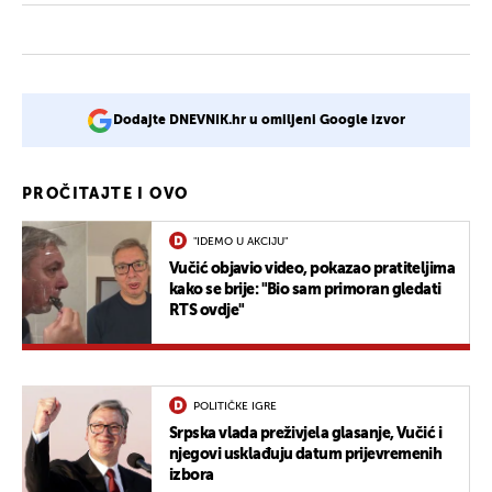
Dodajte DNEVNIK.hr u omiljeni Google izvor
PROČITAJTE I OVO
"IDEMO U AKCIJU"
Vučić objavio video, pokazao pratiteljima
kako se brije: "Bio sam primoran gledati
RTS ovdje"
POLITIČKE IGRE
Srpska vlada preživjela glasanje, Vučić i
njegovi usklađuju datum prijevremenih
izbora