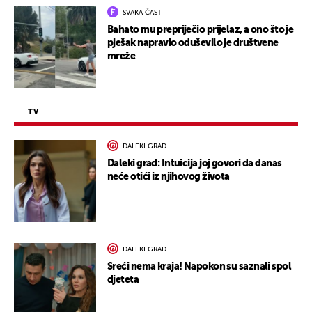
SVAKA ČAST
Bahato mu prepriječio prijelaz, a ono što je
pješak napravio oduševilo je društvene
mreže
TV
DALEKI GRAD
Daleki grad: Intuicija joj govori da danas
neće otići iz njihovog života
DALEKI GRAD
Sreći nema kraja! Napokon su saznali spol
djeteta