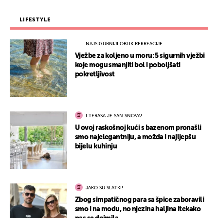
LIFESTYLE
NAJSIGURNIJI OBLIK REKREACIJE
Vježbe za koljeno u moru: 5 sigurnih vježbi
koje mogu smanjiti bol i poboljšati
pokretljivost
I TERASA JE SAN SNOVA!
U ovoj raskošnoj kući s bazenom pronašli
smo najelegantniju, a možda i najljepšu
bijelu kuhinju
JAKO SU SLATKI!
Zbog simpatičnog para sa špice zaboravili
smo i na modu, no njezina haljina itekako