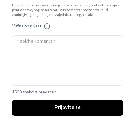
Uključite se u raspravu – podijelite svoje mišljenje, postavite pitanja ili
ponudite svoj pogled na temu. Vaš komentar može potaknuti
zanimljiv dijalog i obogatiti zajednicu našeg portala.
Važna obavijest
!
1500 znakova preostalo
Prijavite se