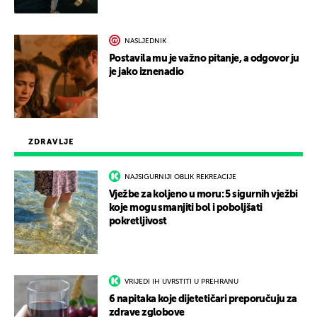
NASLJEDNIK
Postavila mu je važno pitanje, a odgovor ju
je jako iznenadio
ZDRAVLJE
NAJSIGURNIJI OBLIK REKREACIJE
Vježbe za koljeno u moru: 5 sigurnih vježbi
koje mogu smanjiti bol i poboljšati
pokretljivost
VRIJEDI IH UVRSTITI U PREHRANU
6 napitaka koje dijetetičari preporučuju za
zdrave zglobove