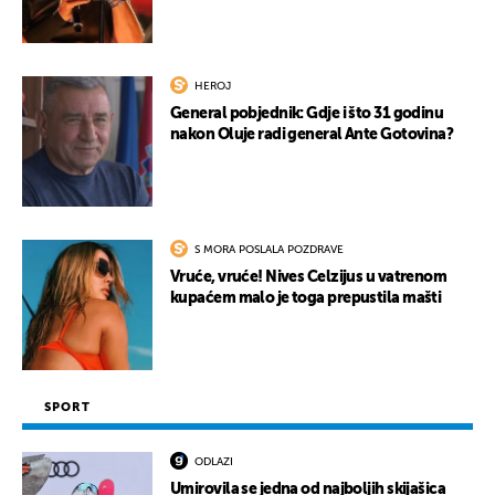
HEROJ
General pobjednik: Gdje i što 31 godinu
nakon Oluje radi general Ante Gotovina?
S MORA POSLALA POZDRAVE
Vruće, vruće! Nives Celzijus u vatrenom
kupaćem malo je toga prepustila mašti
SPORT
ODLAZI
Umirovila se jedna od najboljih skijašica