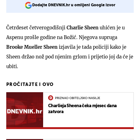
Dodajte DNEVNIK.hr u omiljeni Google izvor
Četrdeset četverogodišnji
Charlie Sheen
uhićen je u
Aspenu prošle godine na Božić. Njegova supruga
Brooke Mueller Sheen
izjavila je tada policiji kako je
Sheen držao nož pod njenim grlom i prijetio joj da će je
ubiti.
PROČITAJTE I OVO
PRIZNAO OBITELJSKO NASILJE
Charlieja Sheena čeka mjesec dana
zatvora