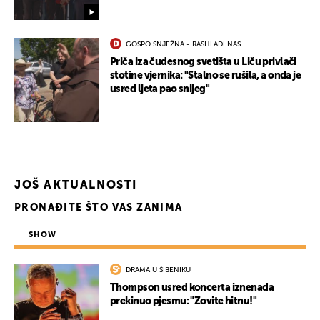
GOSPO SNJEŽNA - RASHLADI NAS
Priča iza čudesnog svetišta u Liču privlači
stotine vjernika: "Stalno se rušila, a onda je
usred ljeta pao snijeg"
UKLJUČITE NOTIFIKACIJE
JOŠ AKTUALNOSTI
PRONAĐITE ŠTO VAS ZANIMA
SHOW
DRAMA U ŠIBENIKU
Thompson usred koncerta iznenada
prekinuo pjesmu: "Zovite hitnu!"