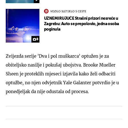
VOZILO SLETJELO S CESTE
UZNEMIRUJUĆE Strašni prizori nesreće u
Zagrebu: Auto se prepolovio, jedna osoba
poginula
8
Zvijezda serije 'Dva i pol muškarca' optužen je za
obiteljsko nasilje i pokušaj ubojstva. Brooke Mueller
Sheen je proteklih mjeseci izjavila kako želi odbaciti
optužbe, no njen odvjetnik Yale Galanter potvrdio je u
ponedjeljak da nije odustala od procesa.