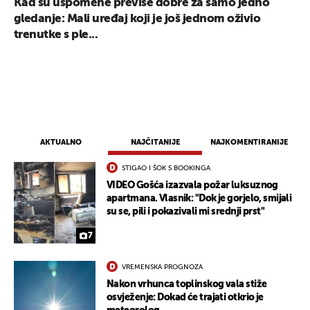
Kad su uspomene previše dobre za samo jedno
gledanje: Mali uređaj koji je još jednom oživio
trenutke s ple...
AKTUALNO
NAJČITANIJE
NAJKOMENTIRANIJE
STIGAO I ŠOK S BOOKINGA
VIDEO Gošća izazvala požar luksuznog
apartmana. Vlasnik: "Dok je gorjelo, smijali
su se, pili i pokazivali mi srednji prst"
7
VREMENSKA PROGNOZA
Nakon vrhunca toplinskog vala stiže
osvježenje: Dokad će trajati otkrio je