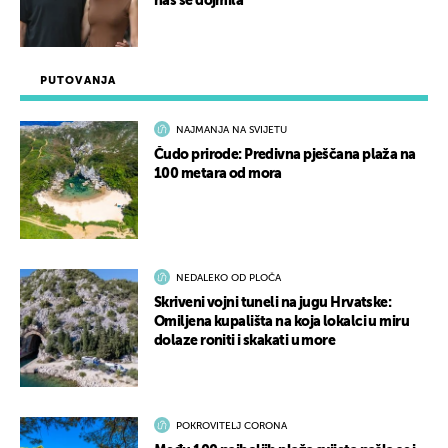
nas se dojmila
PUTOVANJA
NAJMANJA NA SVIJETU
Čudo prirode: Predivna pješčana plaža na
100 metara od mora
NEDALEKO OD PLOČA
Skriveni vojni tuneli na jugu Hrvatske:
Omiljena kupališta na koja lokalci u miru
dolaze roniti i skakati u more
POKROVITELJ CORONA