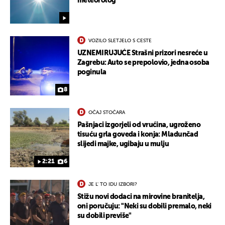
meteorolog
VOZILO SLETJELO S CESTE
UZNEMIRUJUĆE Strašni prizori nesreće u
Zagrebu: Auto se prepolovio, jedna osoba
poginula
8
OČAJ STOČARA
Pašnjaci izgorjeli od vrućina, ugroženo
tisuću grla goveda i konja: Mladunčad
slijedi majke, ugibaju u mulju
2:21
6
JE L' TO IDU IZBORI?
Stižu novi dodaci na mirovine branitelja,
oni poručuju: "Neki su dobili premalo, neki
su dobili previše"