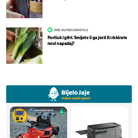
PIŠE NUTRICIONISTICA
Poriluk i giht: Smijete li ga jesti ili riskirate
novi napadaj?