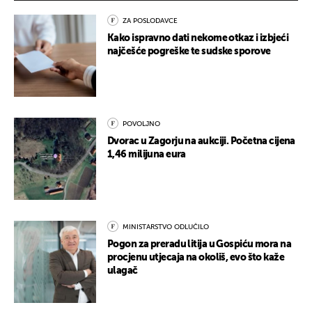
ZA POSLODAVCE
Kako ispravno dati nekome otkaz i izbjeći
najčešće pogreške te sudske sporove
POVOLJNO
Dvorac u Zagorju na aukciji. Početna cijena
1,46 milijuna eura
MINISTARSTVO ODLUČILO
Pogon za preradu litija u Gospiću mora na
procjenu utjecaja na okoliš, evo što kaže
ulagač