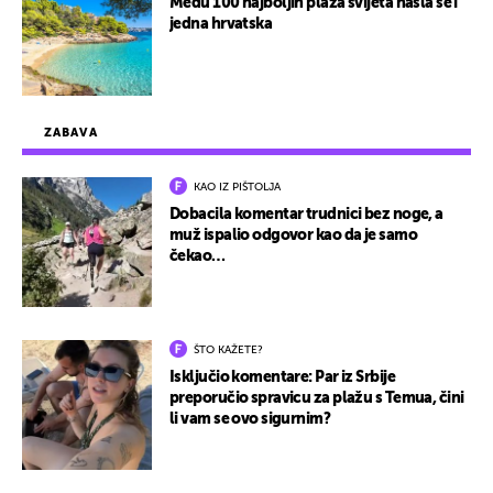
Među 100 najboljih plaža svijeta našla se i
jedna hrvatska
ZABAVA
KAO IZ PIŠTOLJA
Dobacila komentar trudnici bez noge, a
muž ispalio odgovor kao da je samo
čekao…
ŠTO KAŽETE?
Isključio komentare: Par iz Srbije
preporučio spravicu za plažu s Temua, čini
li vam se ovo sigurnim?