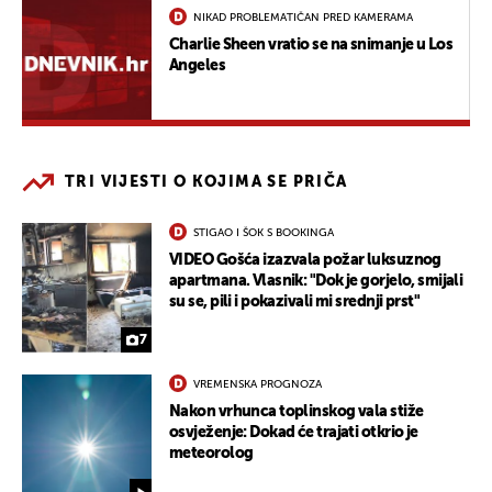
NIKAD PROBLEMATIČAN PRED KAMERAMA
Charlie Sheen vratio se na snimanje u Los
Angeles
TRI VIJESTI O KOJIMA SE PRIČA
STIGAO I ŠOK S BOOKINGA
VIDEO Gošća izazvala požar luksuznog
apartmana. Vlasnik: "Dok je gorjelo, smijali
su se, pili i pokazivali mi srednji prst"
7
VREMENSKA PROGNOZA
Nakon vrhunca toplinskog vala stiže
osvježenje: Dokad će trajati otkrio je
meteorolog