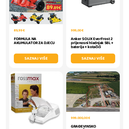
89,99 €
999,00 €
FORMULA NA
Anker SOLIX EverFrost 2
AKUMULATOR ZA DJECU
prijenosni hladnjak 58L +
baterija + kotačići
SAZNAJ VIŠE
SAZNAJ VIŠE
999.000,00 €
GRAĐEVINSKO