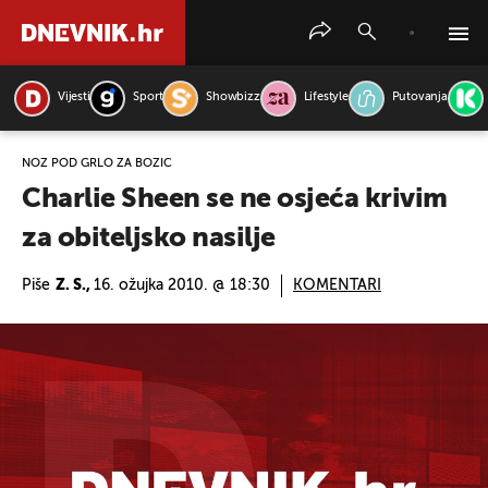
Vijesti
Sport
Showbizz
Lifestyle
Putovanja
PRETRAŽITE VIJESTI
NOŽ POD GRLO ZA BOŽIĆ
Charlie Sheen se ne osjeća krivim
za obiteljsko nasilje
Piše
Z. S.,
16. ožujka 2010. @ 18:30
KOMENTARI