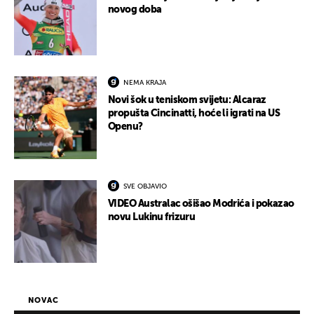
novog doba
NEMA KRAJA
Novi šok u teniskom svijetu: Alcaraz
propušta Cincinatti, hoće li igrati na US
Openu?
SVE OBJAVIO
VIDEO Australac ošišao Modrića i pokazao
novu Lukinu frizuru
NOVAC