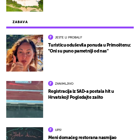
ZABAVA
JESTE LI PROBALI?
Turisticu oduševila ponuda u Primoštenu:
"Oni su puno pametniji od nas"
ZANIMLJIVO
Registracija iz SAD-a postala hit u
Hrvatskoj! Pogledajte zašto
UPS!
Meni domaćeg restorana nasmijao