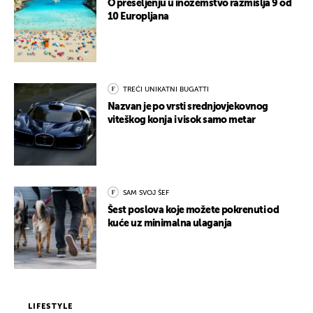
O preseljenju u inozemstvo razmišlja 9 od
10 Europljana
TREĆI UNIKATNI BUGATTI
Nazvan je po vrsti srednjovjekovnog
viteškog konja i visok samo metar
SAM SVOJ ŠEF
Šest poslova koje možete pokrenuti od
kuće uz minimalna ulaganja
LIFESTYLE