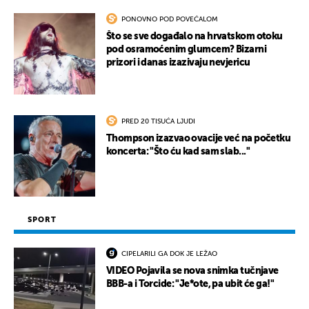
PONOVNO POD POVEĆALOM
Što se sve događalo na hrvatskom otoku
pod osramoćenim glumcem? Bizarni
prizori i danas izazivaju nevjericu
PRED 20 TISUĆA LJUDI
Thompson izazvao ovacije već na početku
koncerta: "Što ću kad sam slab..."
SPORT
CIPELARILI GA DOK JE LEŽAO
VIDEO Pojavila se nova snimka tučnjave
BBB-a i Torcide: "Je*ote, pa ubit će ga!"