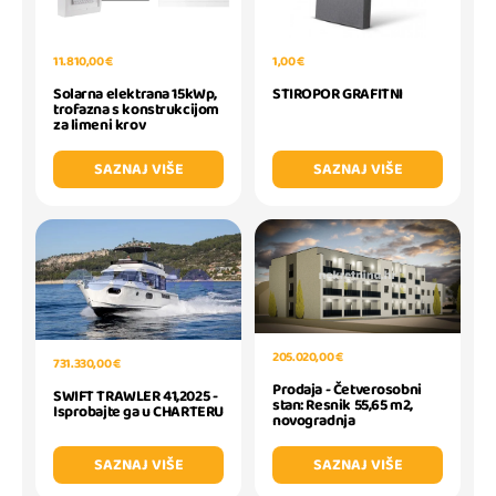
11.810,00 €
1,00 €
Solarna elektrana 15kWp,
STIROPOR GRAFITNI
trofazna s konstrukcijom
za limeni krov
SAZNAJ VIŠE
SAZNAJ VIŠE
205.020,00 €
731.330,00 €
Prodaja - Četverosobni
SWIFT TRAWLER 41,2025 -
stan: Resnik 55,65 m2,
Isprobajte ga u CHARTERU
novogradnja
SAZNAJ VIŠE
SAZNAJ VIŠE