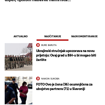
usput, tijekom nabavke namirnica...
AKTUALNO
NAJČITANIJE
NAJKOMENTIRANIJE
BURE BARUTA
Ukrajinski stručnjak upozorava na novu
prijetnju: Ovaj grad u BiH-u bi mogao biti
žarište
NAKON SUKOBA
FOTO Ovo je žena (36) osumnjičena za
ubojstvo partnera (71) u Slavoniji