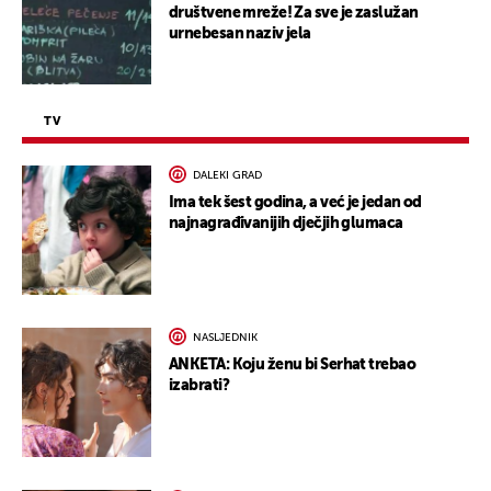
društvene mreže! Za sve je zaslužan
urnebesan naziv jela
TV
DALEKI GRAD
Ima tek šest godina, a već je jedan od
najnagrađivanijih dječjih glumaca
NASLJEDNIK
ANKETA: Koju ženu bi Serhat trebao
izabrati?