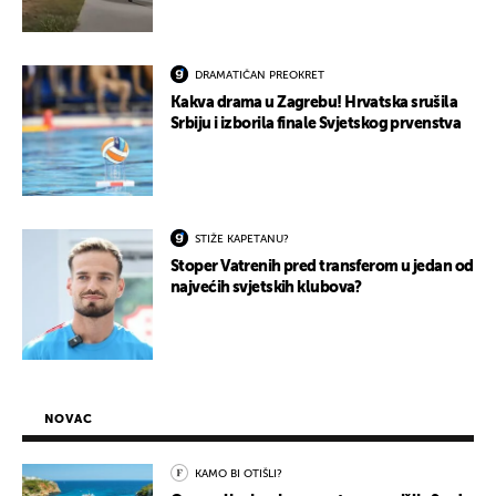
DRAMATIČAN PREOKRET
Kakva drama u Zagrebu! Hrvatska srušila
Srbiju i izborila finale Svjetskog prvenstva
STIŽE KAPETANU?
Stoper Vatrenih pred transferom u jedan od
najvećih svjetskih klubova?
NOVAC
KAMO BI OTIŠLI?