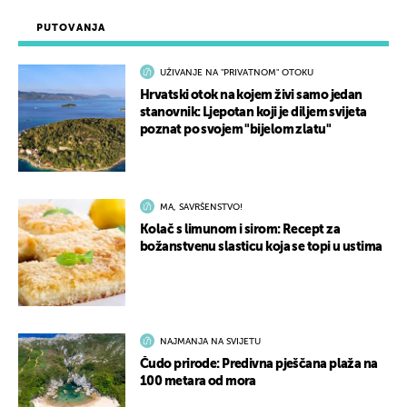
PUTOVANJA
UŽIVANJE NA "PRIVATNOM" OTOKU
Hrvatski otok na kojem živi samo jedan
stanovnik: Ljepotan koji je diljem svijeta
poznat po svojem "bijelom zlatu"
MA, SAVRŠENSTVO!
Kolač s limunom i sirom: Recept za
božanstvenu slasticu koja se topi u ustima
NAJMANJA NA SVIJETU
Čudo prirode: Predivna pješčana plaža na
100 metara od mora