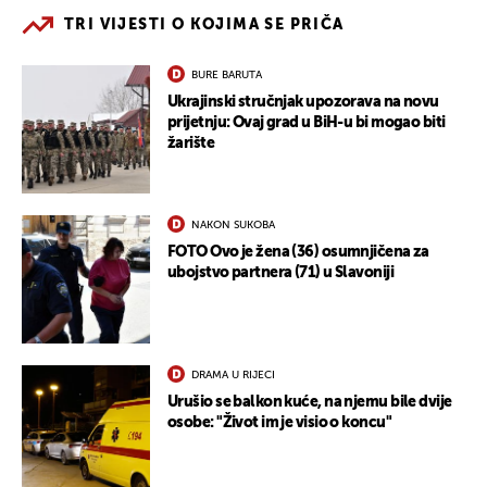
TRI VIJESTI O KOJIMA SE PRIČA
BURE BARUTA
Ukrajinski stručnjak upozorava na novu
prijetnju: Ovaj grad u BiH-u bi mogao biti
žarište
NAKON SUKOBA
FOTO Ovo je žena (36) osumnjičena za
ubojstvo partnera (71) u Slavoniji
DRAMA U RIJECI
Urušio se balkon kuće, na njemu bile dvije
osobe: "Život im je visio o koncu"