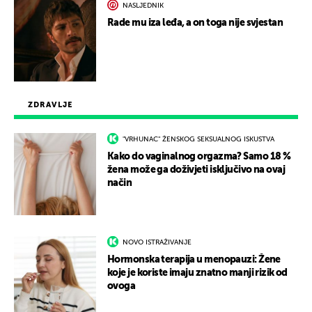
NASLJEDNIK
Rade mu iza leđa, a on toga nije svjestan
ZDRAVLJE
"VRHUNAC" ŽENSKOG SEKSUALNOG ISKUSTVA
Kako do vaginalnog orgazma? Samo 18 %
žena može ga doživjeti isključivo na ovaj
način
NOVO ISTRAŽIVANJE
Hormonska terapija u menopauzi: Žene
koje je koriste imaju znatno manji rizik od
ovoga