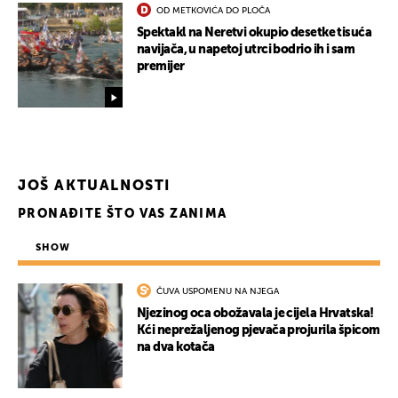
OD METKOVIĆA DO PLOČA
Spektakl na Neretvi okupio desetke tisuća
navijača, u napetoj utrci bodrio ih i sam
UKLJUČITE NOTIFIKACIJE
premijer
JOŠ AKTUALNOSTI
PRONAĐITE ŠTO VAS ZANIMA
SHOW
ČUVA USPOMENU NA NJEGA
Njezinog oca obožavala je cijela Hrvatska!
Kći neprežaljenog pjevača projurila špicom
na dva kotača