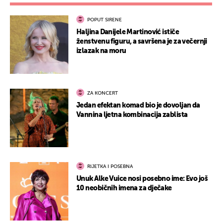
POPUT SIRENE
Haljina Danijele Martinović ističe
ženstvenu figuru, a savršena je za večernji
izlazak na moru
ZA KONCERT
Jedan efektan komad bio je dovoljan da
Vannina ljetna kombinacija zablista
RIJETKA I POSEBNA
Unuk Alke Vuice nosi posebno ime: Evo još
10 neobičnih imena za dječake