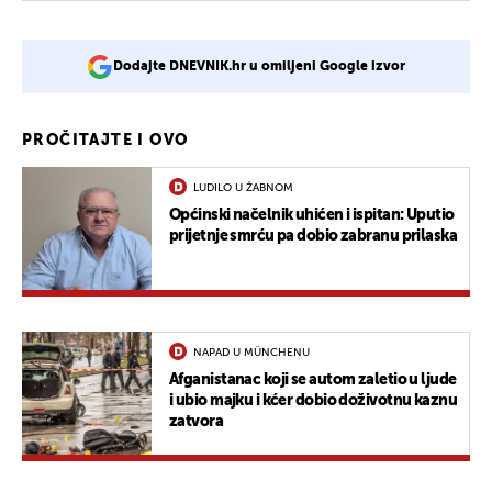
Dodajte DNEVNIK.hr u omiljeni Google izvor
PROČITAJTE I OVO
LUDILO U ŽABNOM
Općinski načelnik uhićen i ispitan: Uputio
prijetnje smrću pa dobio zabranu prilaska
NAPAD U MÜNCHENU
Afganistanac koji se autom zaletio u ljude
i ubio majku i kćer dobio doživotnu kaznu
zatvora