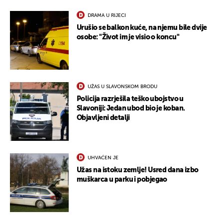
DRAMA U RIJECI
Urušio se balkon kuće, na njemu bile dvije
osobe: "Život im je visio o koncu"
UŽAS U SLAVONSKOM BRODU
Policija razrješila teško ubojstvo u
Slavoniji: Jedan ubod bio je koban.
Objavljeni detalji
UHVAĆEN JE
Užas na istoku zemlje! Usred dana izbo
muškarca u parku i pobjegao