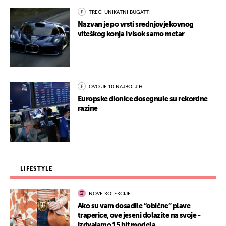
TREĆI UNIKATNI BUGATTI
Nazvan je po vrsti srednjovjekovnog
viteškog konja i visok samo metar
OVO JE 10 NAJBOLJIH
Europske dionice dosegnule su rekordne
razine
LIFESTYLE
NOVE KOLEKCIJE
Ako su vam dosadile “obične” plave
traperice, ove jeseni dolazite na svoje -
izdvajamo 15 hit modela