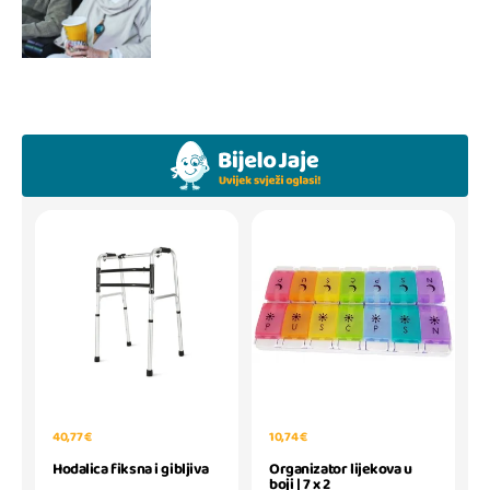
40,77 €
10,74 €
Hodalica fiksna i gibljiva
Organizator lijekova u
boji | 7 x 2