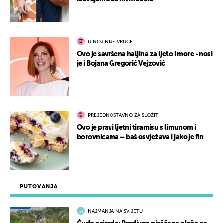
U NOJ NIJE VRUĆE
Ovo je savršena haljina za ljeto i more - nosi
je i Bojana Gregorić Vejzović
PREJEDNOSTAVNO ZA SLOŽITI
Ovo je pravi ljetni tiramisu s limunom i
borovnicama – baš osvježava i jako je fin
PUTOVANJA
NAJMANJA NA SVIJETU