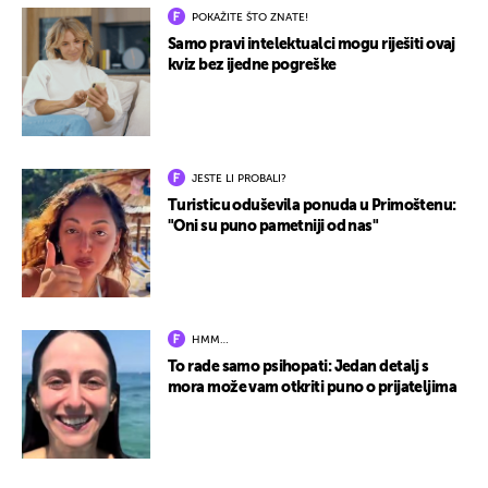
POKAŽITE ŠTO ZNATE!
Samo pravi intelektualci mogu riješiti ovaj
kviz bez ijedne pogreške
JESTE LI PROBALI?
Turisticu oduševila ponuda u Primoštenu:
"Oni su puno pametniji od nas"
HMM…
To rade samo psihopati: Jedan detalj s
mora može vam otkriti puno o prijateljima