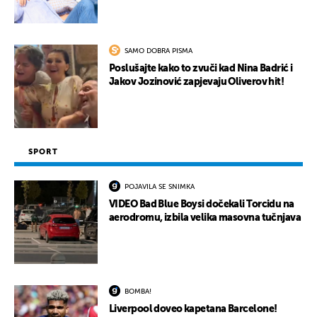
SAMO DOBRA PISMA
Poslušajte kako to zvuči kad Nina Badrić i
Jakov Jozinović zapjevaju Oliverov hit!
SPORT
POJAVILA SE SNIMKA
VIDEO Bad Blue Boysi dočekali Torcidu na
aerodromu, izbila velika masovna tučnjava
BOMBA!
Liverpool doveo kapetana Barcelone!