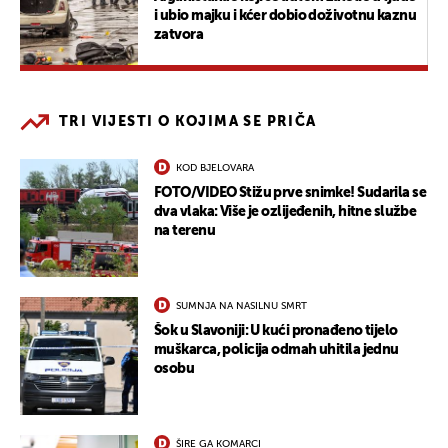
i ubio majku i kćer dobio doživotnu kaznu
zatvora
TRI VIJESTI O KOJIMA SE PRIČA
KOD BJELOVARA
FOTO/VIDEO Stižu prve snimke! Sudarila se
dva vlaka: Više je ozlijeđenih, hitne službe
na terenu
SUMNJA NA NASILNU SMRT
Šok u Slavoniji: U kući pronađeno tijelo
muškarca, policija odmah uhitila jednu
osobu
ŠIRE GA KOMARCI