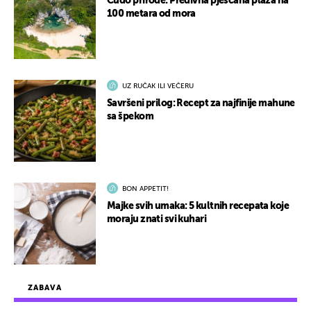
Čudo prirode: Predivna pješčana plaža na
100 metara od mora
UZ RUČAK ILI VEČERU
Savršeni prilog: Recept za najfinije mahune
sa špekom
BON APPETIT!
Majke svih umaka: 5 kultnih recepata koje
moraju znati svi kuhari
ZABAVA