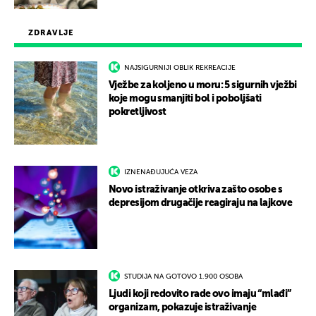
ZDRAVLJE
NAJSIGURNIJI OBLIK REKREACIJE
Vježbe za koljeno u moru: 5 sigurnih vježbi
koje mogu smanjiti bol i poboljšati
pokretljivost
IZNENAĐUJUĆA VEZA
Novo istraživanje otkriva zašto osobe s
depresijom drugačije reagiraju na lajkove
STUDIJA NA GOTOVO 1.900 OSOBA
Ljudi koji redovito rade ovo imaju “mlađi”
organizam, pokazuje istraživanje