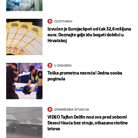
ČESTITAMO!
Izvučen je Eurojackpot od čak 32,6 milijuna
eura: Doznajte gdje idu bogati dobitci u
Hrvatskoj
U ZAGORJU
Teška prometna nesreća! Jedna osoba
poginula
IZVANREDNA SITUACIJA
VIDEO Tajfun Delfin nosi sve pred sobom!
Deseci tisuća bez struje, otkazane stotine
letova