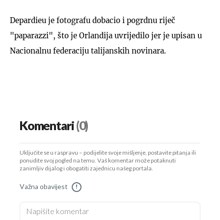
Depardieu je fotografu dobacio i pogrdnu riječ
"paparazzi", što je Orlandija uvrijedilo jer je upisan u
Nacionalnu federaciju talijanskih novinara.
Komentari
(0)
Uključite se u raspravu – podijelite svoje mišljenje, postavite pitanja ili
ponudite svoj pogled na temu. Vaš komentar može potaknuti
zanimljiv dijalog i obogatiti zajednicu našeg portala.
Važna obavijest
!