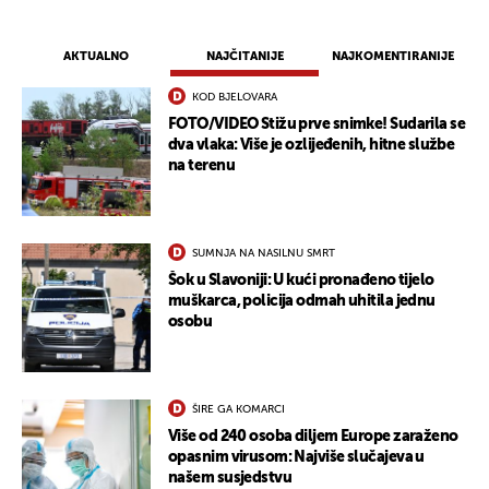
AKTUALNO
NAJČITANIJE
NAJKOMENTIRANIJE
KOD BJELOVARA
FOTO/VIDEO Stižu prve snimke! Sudarila se
dva vlaka: Više je ozlijeđenih, hitne službe
na terenu
SUMNJA NA NASILNU SMRT
Šok u Slavoniji: U kući pronađeno tijelo
muškarca, policija odmah uhitila jednu
osobu
ŠIRE GA KOMARCI
Više od 240 osoba diljem Europe zaraženo
opasnim virusom: Najviše slučajeva u
našem susjedstvu