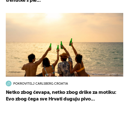
trenutke s ple...
POKROVITELJ CARLSBERG CROATIA
Netko zbog ćevapa, netko zbog drške za motiku:
Evo zbog čega sve Hrvati duguju pivo...