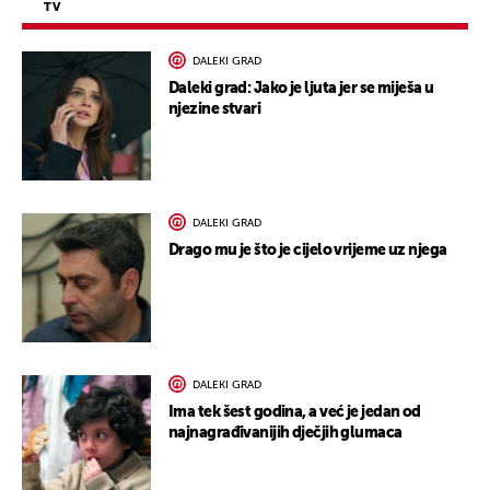
TV
DALEKI GRAD
Daleki grad: Jako je ljuta jer se miješa u
njezine stvari
DALEKI GRAD
Drago mu je što je cijelo vrijeme uz njega
DALEKI GRAD
Ima tek šest godina, a već je jedan od
najnagrađivanijih dječjih glumaca