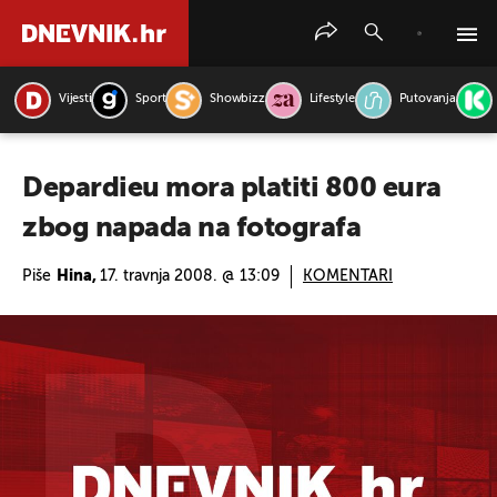
Vijesti
Sport
Showbizz
Lifestyle
Putovanja
PRETRAŽITE VIJESTI
Depardieu mora platiti 800 eura
zbog napada na fotografa
Piše
Hina,
17. travnja 2008. @ 13:09
KOMENTARI