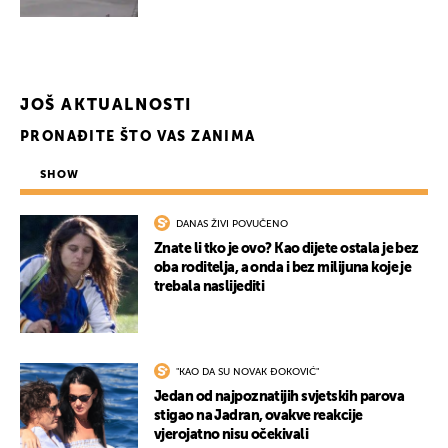
JOŠ AKTUALNOSTI
PRONAĐITE ŠTO VAS ZANIMA
SHOW
DANAS ŽIVI POVUČENO
UKLJUČITE NOTIFIKACIJE
Znate li tko je ovo? Kao dijete ostala je bez
oba roditelja, a onda i bez milijuna koje je
trebala naslijediti
"KAO DA SU NOVAK ĐOKOVIĆ"
Jedan od najpoznatijih svjetskih parova
stigao na Jadran, ovakve reakcije
vjerojatno nisu očekivali