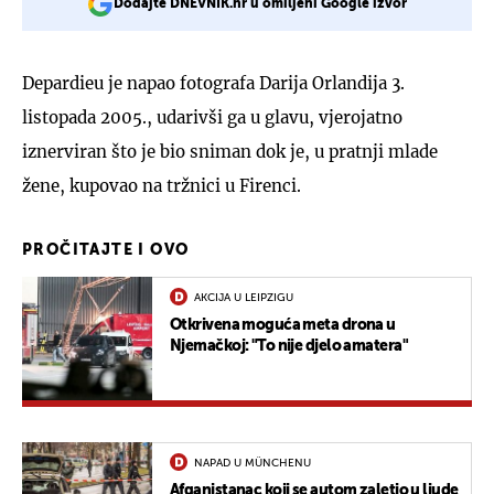
Dodajte DNEVNIK.hr u omiljeni Google izvor
Depardieu je napao fotografa Darija Orlandija 3.
listopada 2005., udarivši ga u glavu, vjerojatno
iznerviran što je bio sniman dok je, u pratnji mlade
žene, kupovao na tržnici u Firenci.
PROČITAJTE I OVO
AKCIJA U LEIPZIGU
Otkrivena moguća meta drona u
Njemačkoj: "To nije djelo amatera"
NAPAD U MÜNCHENU
Afganistanac koji se autom zaletio u ljude