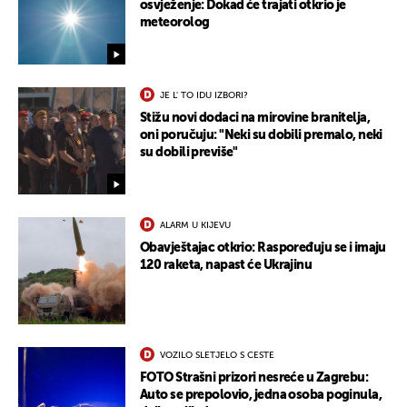
osvježenje: Dokad će trajati otkrio je
meteorolog
JE L' TO IDU IZBORI?
Stižu novi dodaci na mirovine branitelja,
oni poručuju: "Neki su dobili premalo, neki
su dobili previše"
ALARM U KIJEVU
Obavještajac otkrio: Raspoređuju se i imaju
120 raketa, napast će Ukrajinu
VOZILO SLETJELO S CESTE
FOTO Strašni prizori nesreće u Zagrebu:
Auto se prepolovio, jedna osoba poginula,