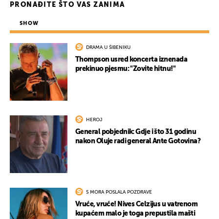
PRONAĐITE ŠTO VAS ZANIMA
SHOW
DRAMA U ŠIBENIKU
Thompson usred koncerta iznenada
prekinuo pjesmu: "Zovite hitnu!"
HEROJ
UKLJUČITE NOTIFIKACIJE
General pobjednik: Gdje i što 31 godinu
nakon Oluje radi general Ante Gotovina?
S MORA POSLALA POZDRAVE
Vruće, vruće! Nives Celzijus u vatrenom
kupaćem malo je toga prepustila mašti