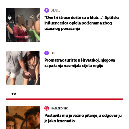
UŽAS…
"Ove tri štrace došle su u klub…": Splitska
influencerica oplela po ženama zbog
užasnog ponašanja
LOL
Promatrao turiste u Hrvatskoj, njegova
zapažanja nasmijala cijelu regiju
TV
NASLJEDNIK
Postavila mu je važno pitanje, a odgovor ju
je jako iznenadio