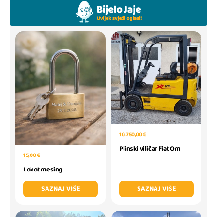
10.750,00 €
Plinski viličar Fiat Om
15,00 €
Lokot mesing
SAZNAJ VIŠE
SAZNAJ VIŠE