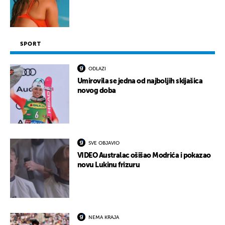
SPORT
ODLAZI
Umirovila se jedna od najboljih skijašica
novog doba
SVE OBJAVIO
VIDEO Australac ošišao Modrića i pokazao
novu Lukinu frizuru
NEMA KRAJA