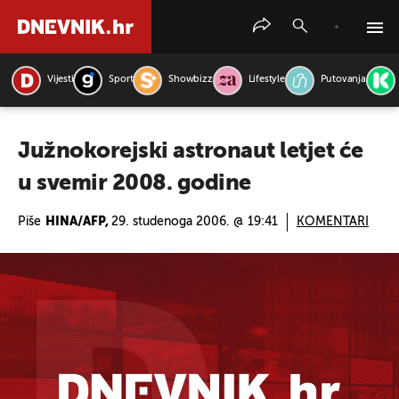
Vijesti
Sport
Showbizz
Lifestyle
Putovanja
PRETRAŽITE VIJESTI
Južnokorejski astronaut letjet će
u svemir 2008. godine
Piše
HINA/AFP,
29. studenoga 2006. @ 19:41
KOMENTARI