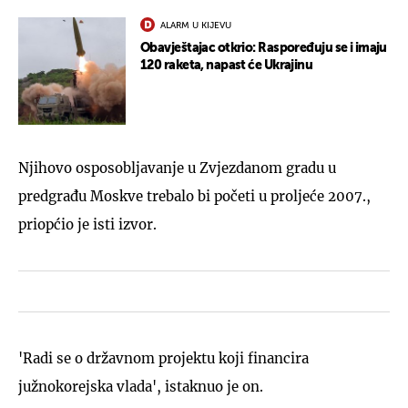
ALARM U KIJEVU
Obavještajac otkrio: Raspoređuju se i imaju
120 raketa, napast će Ukrajinu
Njihovo osposobljavanje u Zvjezdanom gradu u
predgrađu Moskve trebalo bi početi u proljeće 2007.,
priopćio je isti izvor.
'Radi se o državnom projektu koji financira
južnokorejska vlada', istaknuo je on.