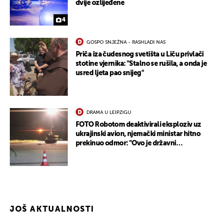
dvije ozlijeđene
4
GOSPO SNJEŽNA - RASHLADI NAS
Priča iza čudesnog svetišta u Liču privlači
stotine vjernika: "Stalno se rušila, a onda je
usred ljeta pao snijeg"
DRAMA U LEIPZIGU
FOTO Robotom deaktivirali eksploziv uz
ukrajinski avion, njemački ministar hitno
prekinuo odmor: "Ovo je državni
terorizam"
JOŠ AKTUALNOSTI