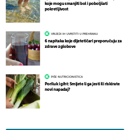
koje mogu smanjiti bol i poboljšati
pokretljivost
VRIJEDI IH UVRSTITI U PREHRANU
6 napitaka koje dijetetičari preporučuju za
zdrave zglobove
PIŠE NUTRICIONISTICA
Poriluk i giht: Smijete li ga jesti ili riskirate
novi napadaj?