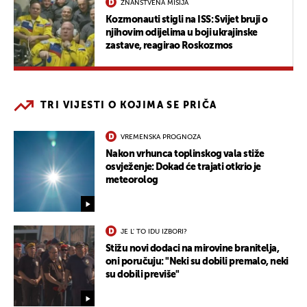
ZNANSTVENA MISIJA
Kozmonauti stigli na ISS: Svijet bruji o
njihovim odijelima u boji ukrajinske
zastave, reagirao Roskozmos
TRI VIJESTI O KOJIMA SE PRIČA
VREMENSKA PROGNOZA
Nakon vrhunca toplinskog vala stiže
osvježenje: Dokad će trajati otkrio je
meteorolog
JE L' TO IDU IZBORI?
Stižu novi dodaci na mirovine branitelja,
oni poručuju: "Neki su dobili premalo, neki
su dobili previše"