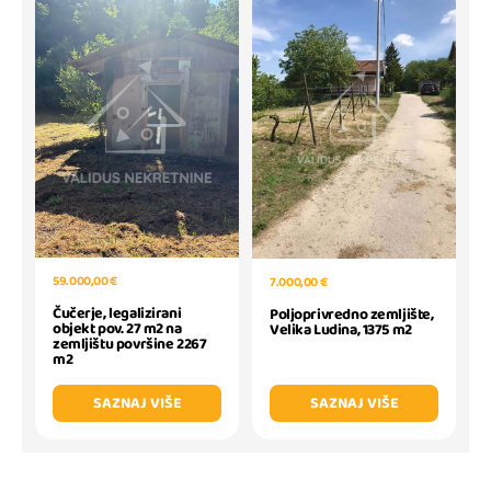
59.000,00 €
7.000,00 €
Čučerje, legalizirani
Poljoprivredno zemljište,
objekt pov. 27 m2 na
Velika Ludina, 1375 m2
zemljištu površine 2267
m2
SAZNAJ VIŠE
SAZNAJ VIŠE