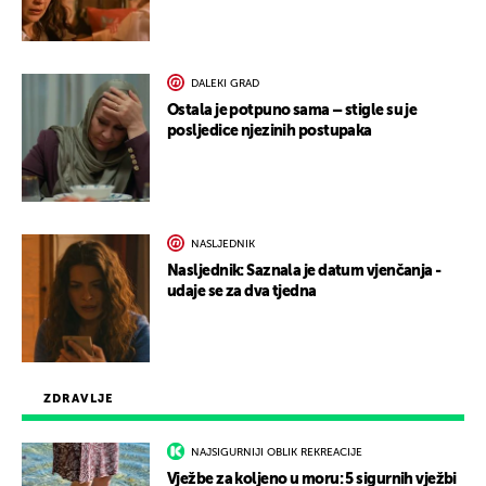
DALEKI GRAD
Ostala je potpuno sama – stigle su je
posljedice njezinih postupaka
NASLJEDNIK
Nasljednik: Saznala je datum vjenčanja -
udaje se za dva tjedna
ZDRAVLJE
NAJSIGURNIJI OBLIK REKREACIJE
Vježbe za koljeno u moru: 5 sigurnih vježbi