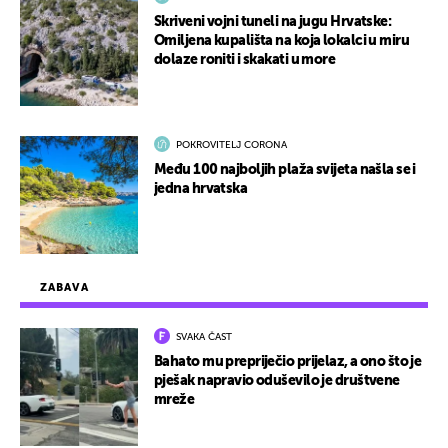
Skriveni vojni tuneli na jugu Hrvatske:
Omiljena kupališta na koja lokalci u miru
dolaze roniti i skakati u more
POKROVITELJ CORONA
Među 100 najboljih plaža svijeta našla se i
jedna hrvatska
ZABAVA
SVAKA ČAST
Bahato mu prepriječio prijelaz, a ono što je
pješak napravio oduševilo je društvene
mreže