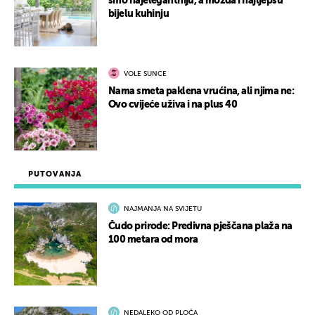
smo najelegantniju, a možda i najljepšu
bijelu kuhinju
VOLE SUNCE
Nama smeta paklena vrućina, ali njima ne:
Ovo cvijeće uživa i na plus 40
PUTOVANJA
NAJMANJA NA SVIJETU
Čudo prirode: Predivna pješčana plaža na
100 metara od mora
NEDALEKO OD PLOČA