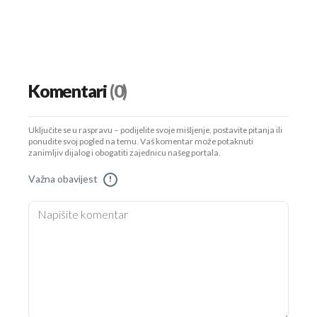
Komentari
(0)
Uključite se u raspravu – podijelite svoje mišljenje, postavite pitanja ili
ponudite svoj pogled na temu. Vaš komentar može potaknuti
zanimljiv dijalog i obogatiti zajednicu našeg portala.
Važna obavijest
!