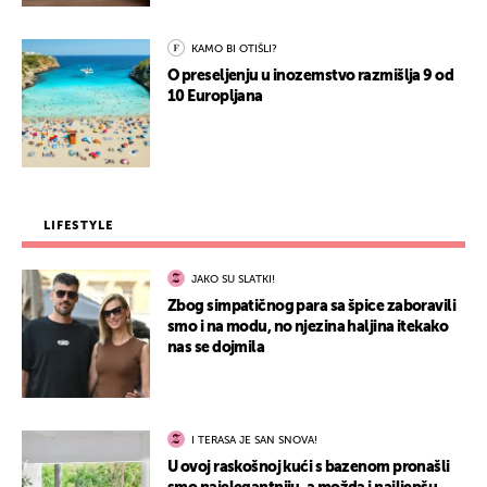
KAMO BI OTIŠLI?
O preseljenju u inozemstvo razmišlja 9 od
10 Europljana
LIFESTYLE
JAKO SU SLATKI!
Zbog simpatičnog para sa špice zaboravili
smo i na modu, no njezina haljina itekako
nas se dojmila
I TERASA JE SAN SNOVA!
U ovoj raskošnoj kući s bazenom pronašli