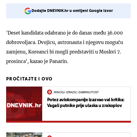
Dodajte DNEVNIK.hr u omiljeni Google izvor
'Deset kandidata odabrano je do danas među 36.000
dobrovoljaca. Dvojicu, astronauta i njegovu moguću
zamjenu, Koreanci bi mogli predstaviti u Moskvi 7.
prosinca', kazao je Panarin.
PROČITAJTE I OVO
MNOGI IZRAZILI ZABRINUTOST
Potez aviokompanije izazvao val kritika:
Vagali putnike prije ulaska u zrakoplov