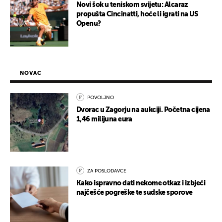
Novi šok u teniskom svijetu: Alcaraz
propušta Cincinatti, hoće li igrati na US
Openu?
NOVAC
POVOLJNO
Dvorac u Zagorju na aukciji. Početna cijena
1,46 milijuna eura
ZA POSLODAVCE
Kako ispravno dati nekome otkaz i izbjeći
najčešće pogreške te sudske sporove