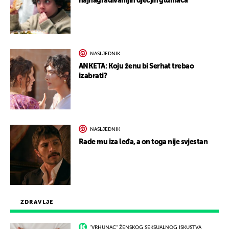
najnagrađivanijih dječjih glumaca
NASLJEDNIK
ANKETA: Koju ženu bi Serhat trebao
izabrati?
NASLJEDNIK
Rade mu iza leđa, a on toga nije svjestan
ZDRAVLJE
"VRHUNAC" ŽENSKOG SEKSUALNOG ISKUSTVA