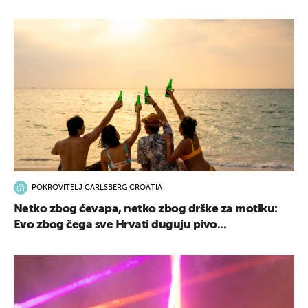
POKROVITELJ CARLSBERG CROATIA
Netko zbog ćevapa, netko zbog drške za motiku:
Evo zbog čega sve Hrvati duguju pivo...