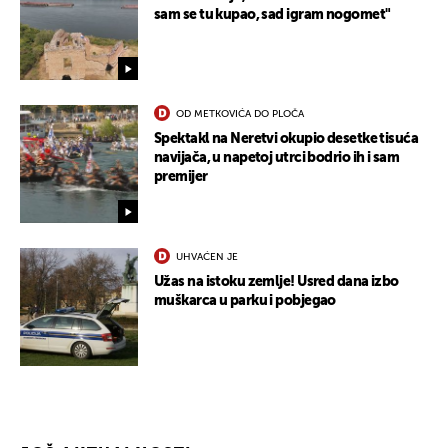
sam se tu kupao, sad igram nogomet"
UKLJUČITE NOTIFIKACIJE
OD METKOVIĆA DO PLOČA
Spektakl na Neretvi okupio desetke tisuća
navijača, u napetoj utrci bodrio ih i sam
premijer
UHVAĆEN JE
Užas na istoku zemlje! Usred dana izbo
muškarca u parku i pobjegao