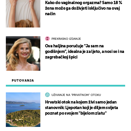
Kako do vaginalnog orgazma? Samo 18 %
žena može ga doživjeti isključivo na ovaj
način
PREKRASNO IZDANJE
Ova haljina poručuje “Ja sam na
godišnjem”, idealna je za ljeto, a nosi se i na
zagrebačkoj špici
PUTOVANJA
UŽIVANJE NA "PRIVATNOM" OTOKU
Hrvatski otok na kojem živi samo jedan
stanovnik: Ljepotan koji je diljem svijeta
poznat po svojem "bijelom zlatu"