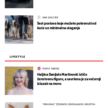
SAM SVOJ ŠEF
Šest poslova koje možete pokrenuti od
kuće uz minimalna ulaganja
LIFESTYLE
POPUT SIRENE
Haljina Danijele Martinović ističe
ženstvenu figuru, a savršena je za večernji
izlazak na moru
"VRHUNAC" ŽENSKOG SEKSUALNOG ISKUSTVA