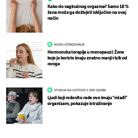
Kako do vaginalnog orgazma? Samo 18 %
žena može ga doživjeti isključivo na ovaj
način
NOVO ISTRAŽIVANJE
Hormonska terapija u menopauzi: Žene
koje je koriste imaju znatno manji rizik od
ovoga
STUDIJA NA GOTOVO 1.900 OSOBA
Ljudi koji redovito rade ovo imaju “mlađi”
organizam, pokazuje istraživanje