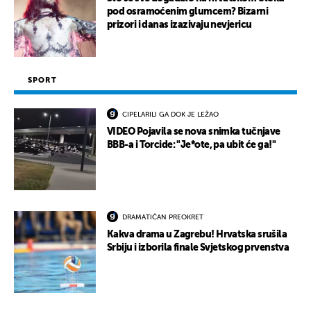
pod osramoćenim glumcem? Bizarni
prizori i danas izazivaju nevjericu
SPORT
CIPELARILI GA DOK JE LEŽAO
VIDEO Pojavila se nova snimka tučnjave
BBB-a i Torcide: "Je*ote, pa ubit će ga!"
DRAMATIČAN PREOKRET
Kakva drama u Zagrebu! Hrvatska srušila
Srbiju i izborila finale Svjetskog prvenstva