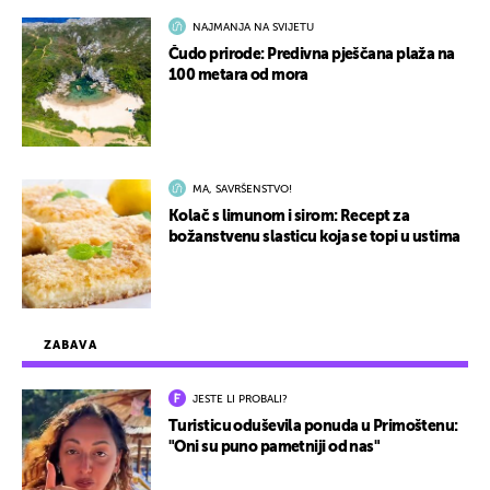
NAJMANJA NA SVIJETU
Čudo prirode: Predivna pješčana plaža na
100 metara od mora
MA, SAVRŠENSTVO!
Kolač s limunom i sirom: Recept za
božanstvenu slasticu koja se topi u ustima
ZABAVA
JESTE LI PROBALI?
Turisticu oduševila ponuda u Primoštenu:
"Oni su puno pametniji od nas"