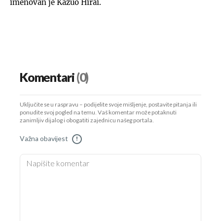
imenovan je Kazuo Hirai.
Komentari
(0)
Uključite se u raspravu – podijelite svoje mišljenje, postavite pitanja ili
ponudite svoj pogled na temu. Vaš komentar može potaknuti
zanimljiv dijalog i obogatiti zajednicu našeg portala.
Važna obavijest
!