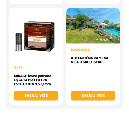
875.000,00 €
AUTENTIČNA KAMENA
VILA U SRCU ISTRE
0,47 €
MIRAGE lovna patrona
12/24 T4 PRO EXTRA
EVOLUTION 9,5 2,1mm
SAZNAJ VIŠE
SAZNAJ VIŠE