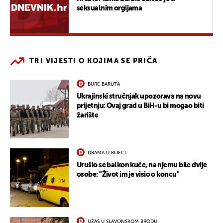
seksualnim orgijama
TRI VIJESTI O KOJIMA SE PRIČA
BURE BARUTA
Ukrajinski stručnjak upozorava na novu
prijetnju: Ovaj grad u BiH-u bi mogao biti
žarište
DRAMA U RIJECI
Urušio se balkon kuće, na njemu bile dvije
osobe: "Život im je visio o koncu"
UŽAS U SLAVONSKOM BRODU