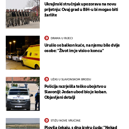
Ukrajinski stručnjak upozorava na novu
prijetnju: Ovaj grad u BiH-u bi mogao biti
žarište
DRAMA U RIJECI
Urušio se balkon kuće, na njemu bile dvije
osobe: "Život im je visio o koncu"
UŽAS U SLAVONSKOM BRODU
Policija razrješila teško ubojstvo u
Slavoniji: Jedan ubod bio je koban.
Objavljeni detalji
STIŽU NOVE VRUĆINE
Plovila čekaju, s dna izviru čuda: "Nekad