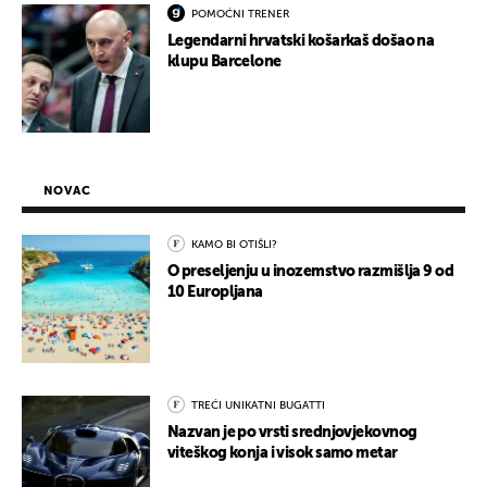
POMOĆNI TRENER
Legendarni hrvatski košarkaš došao na
klupu Barcelone
NOVAC
KAMO BI OTIŠLI?
O preseljenju u inozemstvo razmišlja 9 od
10 Europljana
TREĆI UNIKATNI BUGATTI
Nazvan je po vrsti srednjovjekovnog
viteškog konja i visok samo metar