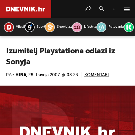
Vijesti
Sport
Showbizz
Lifestyle
Putovanja
PRETRAŽITE VIJESTI
Izumitelj Playstationa odlazi iz
Sonyja
Piše
HINA,
28. travnja 2007. @ 08:23
KOMENTARI