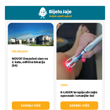
320.000,00 €
NOVO!! Dvosobni stan na
2. katu, odlična lokacija
(E4)
1,00 €
K-LASER terapija ubrzajte
oporavak i smanjite bol
SAZNAJ VIŠE
SAZNAJ VIŠE