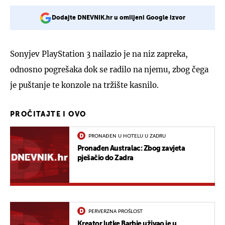
Dodajte DNEVNIK.hr u omiljeni Google izvor
Sonyjev PlayStation 3 nailazio je na niz zapreka,
odnosno pogrešaka dok se radilo na njemu, zbog čega
je puštanje te konzole na tržište kasnilo.
PROČITAJTE I OVO
PRONAĐEN U HOTELU U ZADRU
Pronađen Australac: Zbog zavjeta
pješačio do Zadra
PERVERZNA PROŠLOST
Kreator lutke Barbie uživao je u