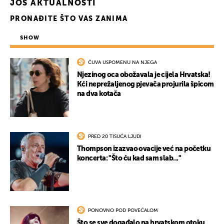
JOŠ AKTUALNOSTI
PRONAĐITE ŠTO VAS ZANIMA
SHOW
ČUVA USPOMENU NA NJEGA
Njezinog oca obožavala je cijela Hrvatska!
Kći neprežaljenog pjevača projurila špicom
na dva kotača
PRED 20 TISUĆA LJUDI
Thompson izazvao ovacije već na početku
koncerta: "Što ću kad sam slab..."
PONOVNO POD POVEĆALOM
Što se sve događalo na hrvatskom otoku