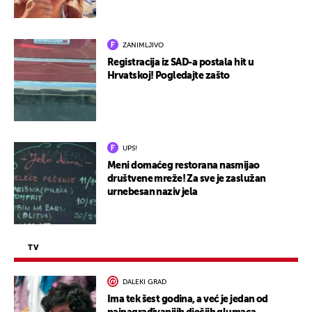
ZANIMLJIVO
Registracija iz SAD-a postala hit u
Hrvatskoj! Pogledajte zašto
UPS!
Meni domaćeg restorana nasmijao
društvene mreže! Za sve je zaslužan
urnebesan naziv jela
TV
DALEKI GRAD
Ima tek šest godina, a već je jedan od