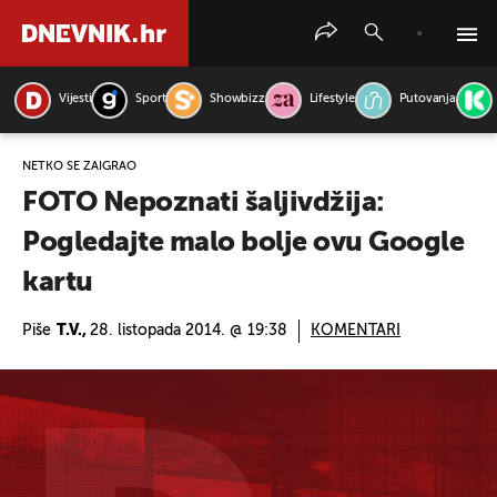
Vijesti
Sport
Showbizz
Lifestyle
Putovanja
PRETRAŽITE VIJESTI
NETKO SE ZAIGRAO
FOTO Nepoznati šaljivdžija:
Pogledajte malo bolje ovu Google
kartu
Piše
T.V.,
28. listopada 2014. @ 19:38
KOMENTARI