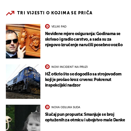
TRI VIJESTI O KOJIMA SE PRIČA
VELIKI PAD
Neviđene mjere osiguranja: Godinama se
skrivao i gradio carstvo, a sada su za
njegovo izručenje naručili posebno vozilo
NOVI INCIDENT NA PRUZI
HŽ otkrio što se dogodilo sa strojovođom
koji je prošao kroz crveno: Pokrenut
inspekcijski nadzor
NOVA ODLUKA SUDA
Slučaj pun propusta: Smanjuje se broj
optuženih za otmicu i ubojstvo male Danke