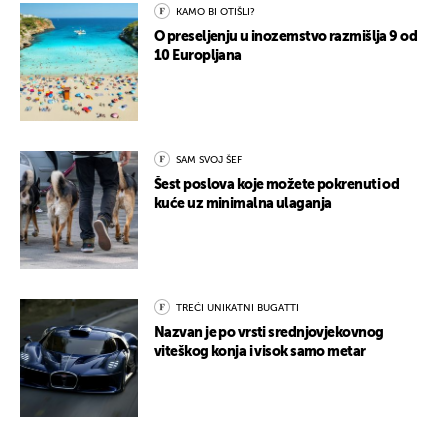
KAMO BI OTIŠLI?
O preseljenju u inozemstvo razmišlja 9 od
10 Europljana
SAM SVOJ ŠEF
Šest poslova koje možete pokrenuti od
kuće uz minimalna ulaganja
TREĆI UNIKATNI BUGATTI
Nazvan je po vrsti srednjovjekovnog
viteškog konja i visok samo metar