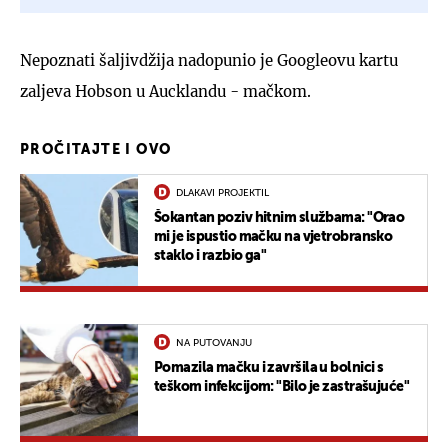
Nepoznati šaljivdžija nadopunio je Googleovu kartu
zaljeva Hobson u Aucklandu - mačkom.
PROČITAJTE I OVO
DLAKAVI PROJEKTIL
Šokantan poziv hitnim službama: "Orao
mi je ispustio mačku na vjetrobransko
staklo i razbio ga"
NA PUTOVANJU
Pomazila mačku i završila u bolnici s
teškom infekcijom: "Bilo je zastrašujuće"