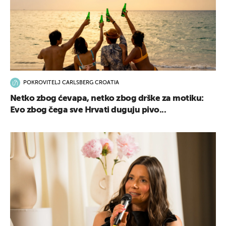
POKROVITELJ CARLSBERG CROATIA
Netko zbog ćevapa, netko zbog drške za motiku:
Evo zbog čega sve Hrvati duguju pivo...