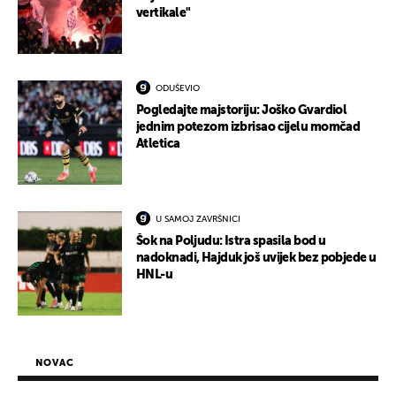
vertikale"
ODUŠEVIO
Pogledajte majstoriju: Joško Gvardiol
jednim potezom izbrisao cijelu momčad
Atletica
U SAMOJ ZAVRŠNICI
Šok na Poljudu: Istra spasila bod u
nadoknadi, Hajduk još uvijek bez pobjede u
HNL-u
NOVAC