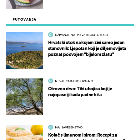
PUTOVANJA
UŽIVANJE NA "PRIVATNOM" OTOKU
Hrvatski otok na kojem živi samo jedan
stanovnik: Ljepotan koji je diljem svijeta
poznat po svojem "bijelom zlatu"
NEVJEROJATNO OPASNO
Otrovno drvo: Tihi ubojica koji je
najopasniji kada padne kiša
MA, SAVRŠENSTVO!
Kolač s limunom i sirom: Recept za