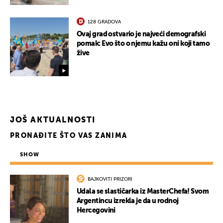
128 GRADOVA
Ovaj grad ostvario je najveći demografski
pomak: Evo što o njemu kažu oni koji tamo
žive
JOŠ AKTUALNOSTI
PRONAĐITE ŠTO VAS ZANIMA
UKLJUČITE NOTIFIKACIJE
SHOW
BAJKOVITI PRIZORI
Udala se slastičarka iz MasterChefa! Svom
Argentincu izrekla je da u rodnoj
Hercegovini