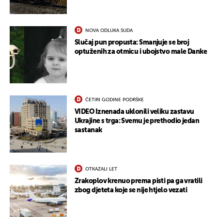
NOVA ODLUKA SUDA
Slučaj pun propusta: Smanjuje se broj
optuženih za otmicu i ubojstvo male Danke
ČETIRI GODINE PODRŠKE
VIDEO Iznenada uklonili veliku zastavu
Ukrajine s trga: Svemu je prethodio jedan
sastanak
OTKAZALI LET
Zrakoplov krenuo prema pisti pa ga vratili
zbog djeteta koje se nije htjelo vezati