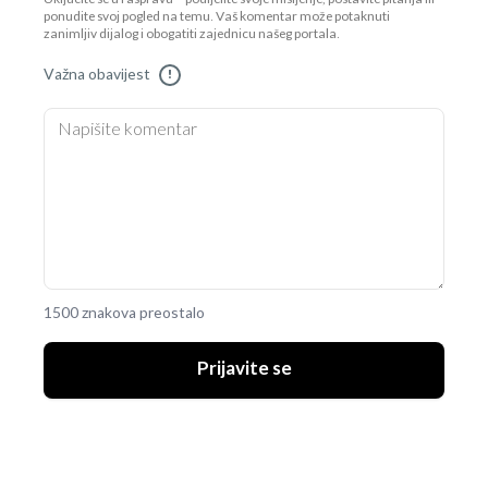
ponudite svoj pogled na temu. Vaš komentar može potaknuti
zanimljiv dijalog i obogatiti zajednicu našeg portala.
Važna obavijest
!
1500 znakova preostalo
Prijavite se