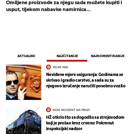
Omiljene proizvode za njegu sada možete kupiti i
usput, tijekom nabavke namirnica...
AKTUALNO
NAJČITANIJE
NAJKOMENTIRANIJE
VELIKI PAD
Neviđene mjere osiguranja: Godinama se
skrivao i gradio carstvo, a sada su za
njegovo izručenje naručili posebno vozilo
NOVI INCIDENT NA PRUZI
HŽ otkrio što se dogodilo sa strojovođom
koji je prošao kroz crveno: Pokrenut
inspekcijski nadzor