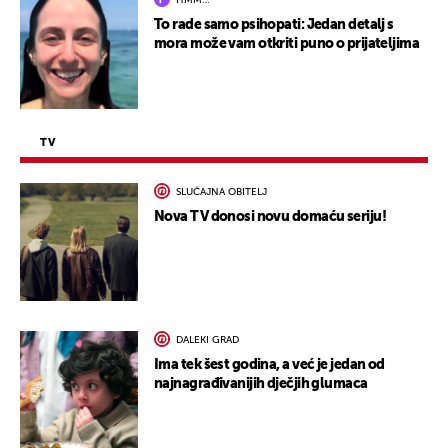
HMM…
To rade samo psihopati: Jedan detalj s
mora može vam otkriti puno o prijateljima
TV
SLUČAJNA OBITELJ
Nova TV donosi novu domaću seriju!
DALEKI GRAD
Ima tek šest godina, a već je jedan od
najnagrađivanijih dječjih glumaca