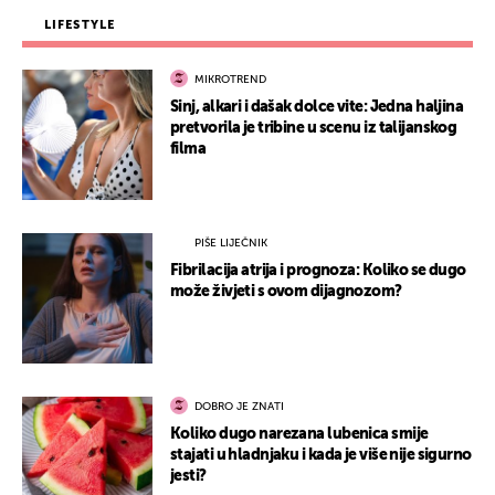
LIFESTYLE
MIKROTREND
Sinj, alkari i dašak dolce vite: Jedna haljina
pretvorila je tribine u scenu iz talijanskog
filma
PIŠE LIJEČNIK
Fibrilacija atrija i prognoza: Koliko se dugo
može živjeti s ovom dijagnozom?
DOBRO JE ZNATI
Koliko dugo narezana lubenica smije
stajati u hladnjaku i kada je više nije sigurno
jesti?