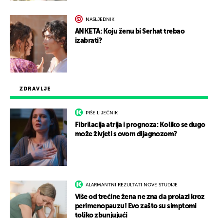
NASLJEDNIK
ANKETA: Koju ženu bi Serhat trebao
izabrati?
ZDRAVLJE
PIŠE LIJEČNIK
Fibrilacija atrija i prognoza: Koliko se dugo
može živjeti s ovom dijagnozom?
ALARMANTNI REZULTATI NOVE STUDIJE
Više od trećine žena ne zna da prolazi kroz
perimenopauzu! Evo zašto su simptomi
toliko zbunjujući