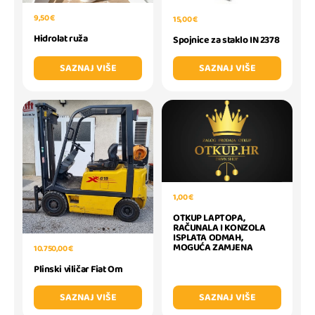
9,50 €
15,00 €
Hidrolat ruža
Spojnice za staklo IN 2378
SAZNAJ VIŠE
SAZNAJ VIŠE
1,00 €
OTKUP LAPTOPA,
RAČUNALA I KONZOLA
ISPLATA ODMAH,
MOGUĆA ZAMJENA
10.750,00 €
Plinski viličar Fiat Om
SAZNAJ VIŠE
SAZNAJ VIŠE