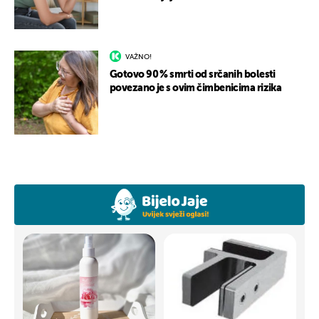
VAŽNO!
Gotovo 90 % smrti od srčanih bolesti
povezano je s ovim čimbenicima rizika