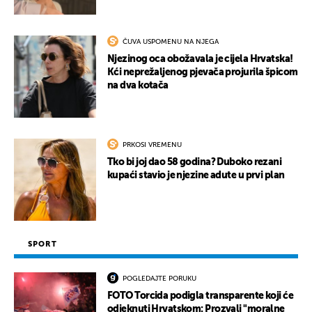
ČUVA USPOMENU NA NJEGA
Njezinog oca obožavala je cijela Hrvatska!
Kći neprežaljenog pjevača projurila špicom
na dva kotača
PRKOSI VREMENU
Tko bi joj dao 58 godina? Duboko rezani
kupaći stavio je njezine adute u prvi plan
SPORT
POGLEDAJTE PORUKU
FOTO Torcida podigla transparente koji će
odjeknuti Hrvatskom: Prozvali "moralne