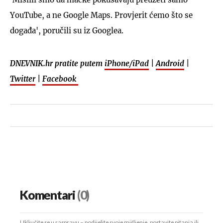
YouTube, a ne Google Maps. Provjerit ćemo što se
događa', poručili su iz Googlea.
DNEVNIK.hr pratite putem
iPhone/iPad
|
Android
|
Twitter
|
Facebook
Komentari
(0)
Uključite se u raspravu – podijelite svoje mišljenje, postavite pitanja ili