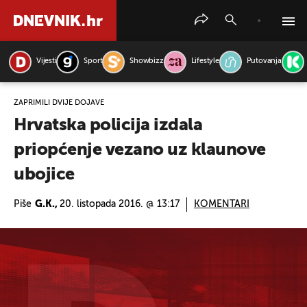
Vijesti
Sport
Showbizz
Lifestyle
Putovanja
PRETRAŽITE VIJESTI
ZAPRIMILI DVIJE DOJAVE
Hrvatska policija izdala
priopćenje vezano uz klaunove
ubojice
Piše
G.K.,
20. listopada 2016. @ 13:17
KOMENTARI