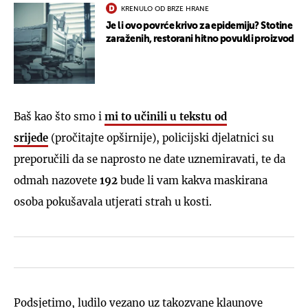
KRENULO OD BRZE HRANE
Je li ovo povrće krivo za epidemiju? Stotine
zaraženih, restorani hitno povukli proizvod
Baš kao što smo i
mi to učinili u tekstu od
srijede
(pročitajte opširnije), policijski djelatnici su
preporučili da se naprosto ne date uznemiravati, te da
odmah nazovete
192
bude li vam kakva maskirana
osoba pokušavala utjerati strah u kosti.
Podsjetimo, ludilo vezano uz takozvane klaunove