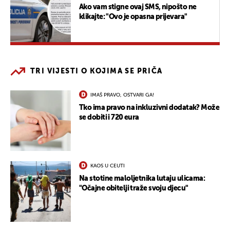
Ako vam stigne ovaj SMS, nipošto ne
klikajte: "Ovo je opasna prijevara"
TRI VIJESTI O KOJIMA SE PRIČA
IMAŠ PRAVO, OSTVARI GA!
Tko ima pravo na inkluzivni dodatak? Može
se dobiti i 720 eura
KAOS U CEUTI
Na stotine maloljetnika lutaju ulicama:
"Očajne obitelji traže svoju djecu"