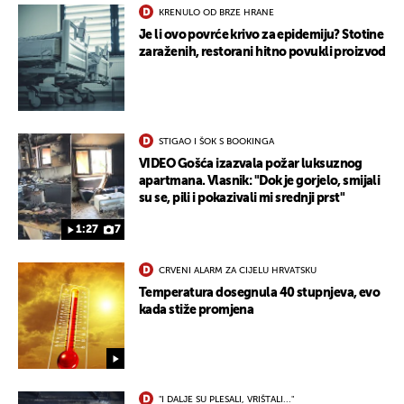
KRENULO OD BRZE HRANE
UKLJUČITE NOTIFIKACIJE
Je li ovo povrće krivo za epidemiju? Stotine
zaraženih, restorani hitno povukli proizvod
STIGAO I ŠOK S BOOKINGA
VIDEO Gošća izazvala požar luksuznog
apartmana. Vlasnik: "Dok je gorjelo, smijali
su se, pili i pokazivali mi srednji prst"
1:27
7
CRVENI ALARM ZA CIJELU HRVATSKU
Temperatura dosegnula 40 stupnjeva, evo
kada stiže promjena
"I DALJE SU PLESALI, VRIŠTALI..."