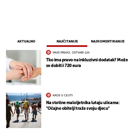
AKTUALNO
NAJČITANIJE
NAJKOMENTIRANIJE
IMAŠ PRAVO, OSTVARI GA!
Tko ima pravo na inkluzivni dodatak? Može
se dobiti i 720 eura
KAOS U CEUTI
Na stotine maloljetnika lutaju ulicama:
"Očajne obitelji traže svoju djecu"