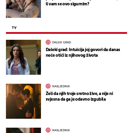
li vam se ovo sigurnim?
TV
DALEKI GRAD
Daleki grad: Intuicija joj govori da danas
neće otići iz njihovog života
NASLJEDNIK
Želi da njih troje sretno žive, a nije ni
svjesna da ga je odavno izgubila
NASLJEDNIK