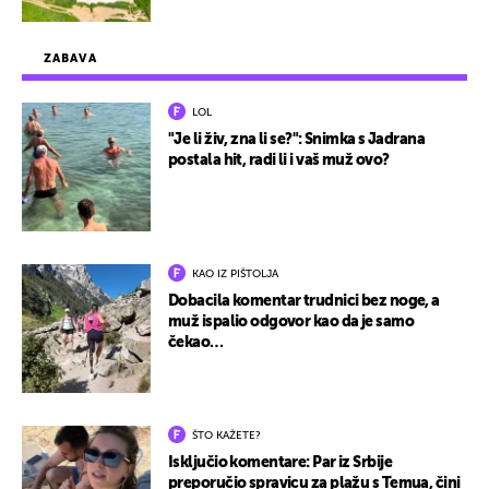
ZABAVA
LOL
"Je li živ, zna li se?": Snimka s Jadrana
postala hit, radi li i vaš muž ovo?
KAO IZ PIŠTOLJA
Dobacila komentar trudnici bez noge, a
muž ispalio odgovor kao da je samo
čekao…
ŠTO KAŽETE?
Isključio komentare: Par iz Srbije
preporučio spravicu za plažu s Temua, čini