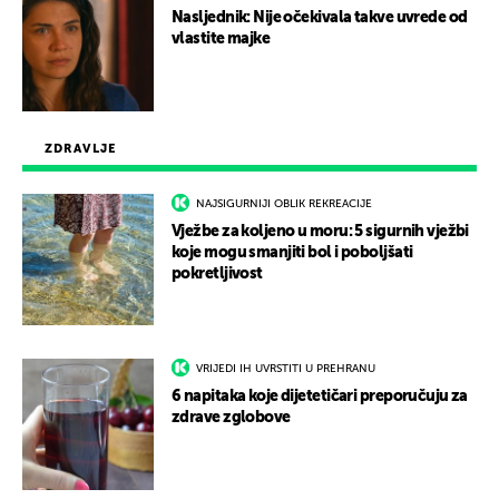
Nasljednik: Nije očekivala takve uvrede od
vlastite majke
ZDRAVLJE
NAJSIGURNIJI OBLIK REKREACIJE
Vježbe za koljeno u moru: 5 sigurnih vježbi
koje mogu smanjiti bol i poboljšati
pokretljivost
VRIJEDI IH UVRSTITI U PREHRANU
6 napitaka koje dijetetičari preporučuju za
zdrave zglobove