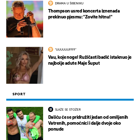
DRAMA U ŠIBENIKU
Thompson usred koncerta iznenada
prekinuo pjesmu: "Zovite hitnu!"
"UUUUUUFFFF"
Vau, koje noge! Ružičasti badić istaknuo je
najbolje adute Maje Šuput
SPORT
SLAŽE SE STOŽER
Daliću će se pridružiti jedan od omiljenih
Vatrenih, pomoćnici i dalje dvoje oko
ponude