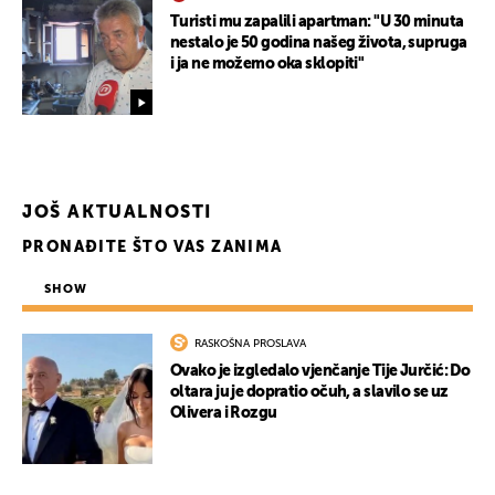
Turisti mu zapalili apartman: "U 30 minuta
nestalo je 50 godina našeg života, supruga
i ja ne možemo oka sklopiti"
JOŠ AKTUALNOSTI
PRONAĐITE ŠTO VAS ZANIMA
SHOW
RASKOŠNA PROSLAVA
Ovako je izgledalo vjenčanje Tije Jurčić: Do
oltara ju je dopratio očuh, a slavilo se uz
Olivera i Rozgu