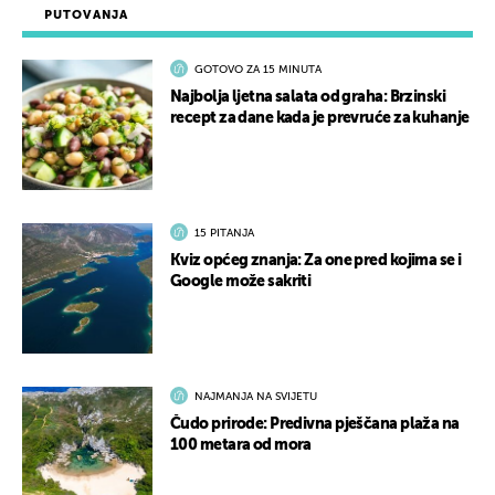
PUTOVANJA
GOTOVO ZA 15 MINUTA
Najbolja ljetna salata od graha: Brzinski
recept za dane kada je prevruće za kuhanje
15 PITANJA
Kviz općeg znanja: Za one pred kojima se i
Google može sakriti
NAJMANJA NA SVIJETU
Čudo prirode: Predivna pješčana plaža na
100 metara od mora