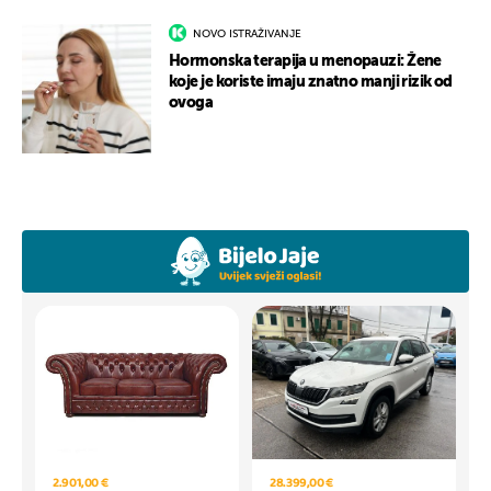
NOVO ISTRAŽIVANJE
Hormonska terapija u menopauzi: Žene
koje je koriste imaju znatno manji rizik od
ovoga
2.901,00 €
28.399,00 €