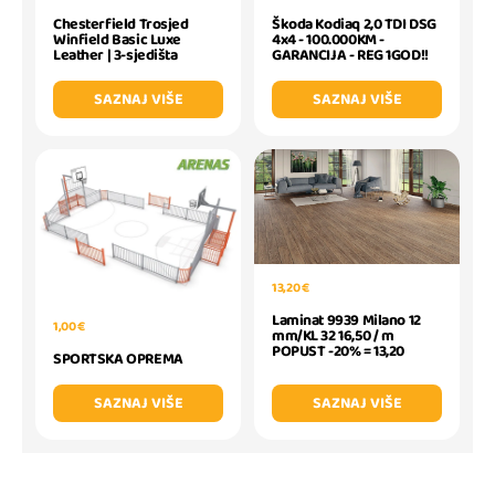
Chesterfield Trosjed
Škoda Kodiaq 2,0 TDI DSG
Winfield Basic Luxe
4x4 - 100.000KM -
Leather | 3-sjedišta
GARANCIJA - REG 1GOD!!
SAZNAJ VIŠE
SAZNAJ VIŠE
13,20 €
Laminat 9939 Milano 12
1,00 €
mm/KL 32 16,50 / m
POPUST -20% = 13,20
SPORTSKA OPREMA
SAZNAJ VIŠE
SAZNAJ VIŠE