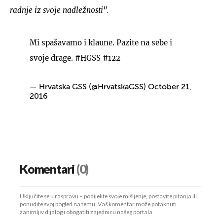
radnje iz svoje nadležnosti".
Mi spašavamo i klaune. Pazite na sebe i
svoje drage.
#HGSS
#122
— Hrvatska GSS (@HrvatskaGSS)
October 21,
2016
Komentari
(0)
Uključite se u raspravu – podijelite svoje mišljenje, postavite pitanja ili
ponudite svoj pogled na temu. Vaš komentar može potaknuti
zanimljiv dijalog i obogatiti zajednicu našeg portala.