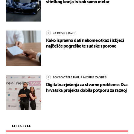
viteškog konja i visok samo metar
ZA POSLODAVCE
Kako ispravno dati nekome otkaz i izbjeći
najčešće pogreške te sudske sporove
POKROVITELJ PHILIP MORRIS ZAGREB
Digitalna rješenja za stvarne probleme: Dva
hrvatska projekta dobila potporu za razvoj
LIFESTYLE