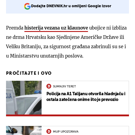
Dodajte DNEVNIK.hr u omiljeni Google izvor
Premda
histerija vezana uz klaunove
ubojice ni izbliza
ne drma Hrvatsku kao Sjedinjene Američke Države ili
Veliku Britaniju, za sigurnost građana zabrinuli su se i
u Ministarstvu unutarnjih poslova.
PROČITAJTE I OVO
SUMNJIV TERET
Policija na A1 Talijanu otvorila hladnjaču i
ostala zatečena onime što je prevozio
MUP UPOZORAVA