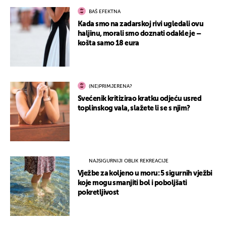
BAŠ EFEKTNA
Kada smo na zadarskoj rivi ugledali ovu
haljinu, morali smo doznati odakle je –
košta samo 18 eura
(NE)PRIMJERENA?
Svećenik kritizirao kratku odjeću usred
toplinskog vala, slažete li se s njim?
NAJSIGURNIJI OBLIK REKREACIJE
Vježbe za koljeno u moru: 5 sigurnih vježbi
koje mogu smanjiti bol i poboljšati
pokretljivost