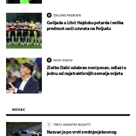
ŽALGIRIS RAZBIJEN
Golijada u Litvi: Hajduku petarda i velika
prednost uoči uzvrata na Poljudu
NOVI IZAZOV
Zlatko Dalić odabrao novi posao, odlazi u
jednu od najatraktivnijih zemalja svijeta
NOVAC
TREĆI UNIKATNI BUGATTI
Nazvan je po vrsti srednjovjekovnog