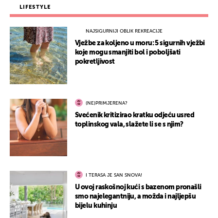
LIFESTYLE
NAJSIGURNIJI OBLIK REKREACIJE
Vježbe za koljeno u moru: 5 sigurnih vježbi
koje mogu smanjiti bol i poboljšati
pokretljivost
(NE)PRIMJERENA?
Svećenik kritizirao kratku odjeću usred
toplinskog vala, slažete li se s njim?
I TERASA JE SAN SNOVA!
U ovoj raskošnoj kući s bazenom pronašli
smo najelegantniju, a možda i najljepšu
bijelu kuhinju