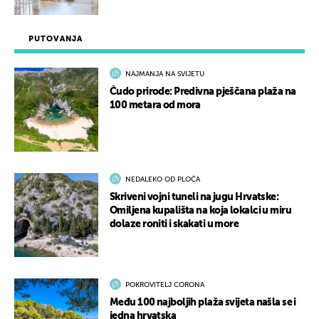
PUTOVANJA
NAJMANJA NA SVIJETU
Čudo prirode: Predivna pješčana plaža na
100 metara od mora
NEDALEKO OD PLOČA
Skriveni vojni tuneli na jugu Hrvatske:
Omiljena kupališta na koja lokalci u miru
dolaze roniti i skakati u more
POKROVITELJ CORONA
Među 100 najboljih plaža svijeta našla se i
jedna hrvatska