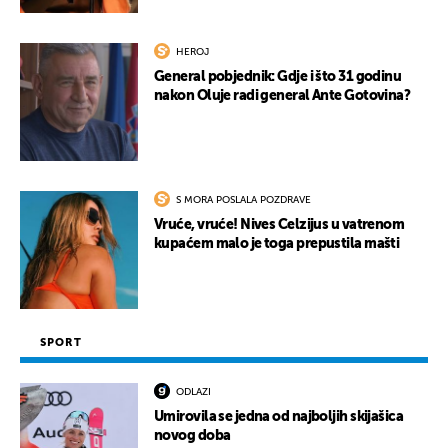
HEROJ
General pobjednik: Gdje i što 31 godinu
nakon Oluje radi general Ante Gotovina?
S MORA POSLALA POZDRAVE
Vruće, vruće! Nives Celzijus u vatrenom
kupaćem malo je toga prepustila mašti
SPORT
ODLAZI
Umirovila se jedna od najboljih skijašica
novog doba