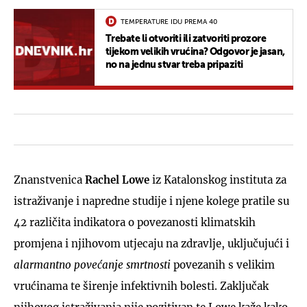
TEMPERATURE IDU PREMA 40
Trebate li otvoriti ili zatvoriti prozore
tijekom velikih vrućina? Odgovor je jasan,
no na jednu stvar treba pripaziti
Znanstvenica
Rachel Lowe
iz Katalonskog instituta za
istraživanje i napredne studije i njene kolege pratile su
42 različita indikatora o povezanosti klimatskih
promjena i njihovom utjecaju na zdravlje, uključujući i
alarmantno povećanje smrtnosti
povezanih s velikim
vrućinama te širenje infektivnih bolesti. Zaključak