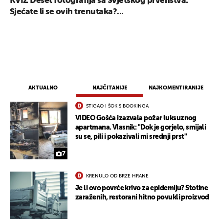
KVIZ Deset fotografija sa Svjetskog prvenstva:
Sjećate li se ovih trenutaka?...
AKTUALNO
NAJČITANIJE
NAJKOMENTIRANIJE
STIGAO I ŠOK S BOOKINGA
VIDEO Gošća izazvala požar luksuznog
apartmana. Vlasnik: "Dok je gorjelo, smijali
su se, pili i pokazivali mi srednji prst"
7
KRENULO OD BRZE HRANE
Je li ovo povrće krivo za epidemiju? Stotine
zaraženih, restorani hitno povukli proizvod