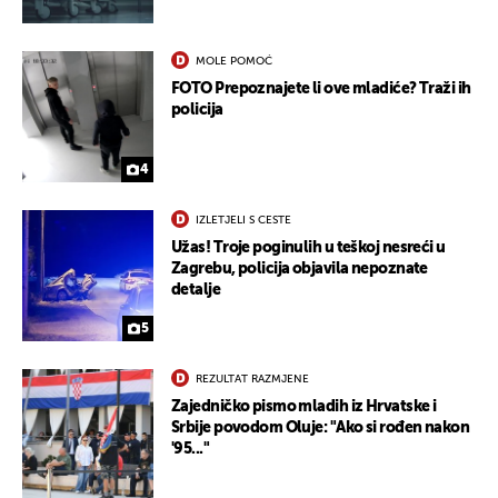
MOLE POMOĆ
FOTO Prepoznajete li ove mladiće? Traži ih
policija
4
IZLETJELI S CESTE
Užas! Troje poginulih u teškoj nesreći u
Zagrebu, policija objavila nepoznate
detalje
5
REZULTAT RAZMJENE
Zajedničko pismo mladih iz Hrvatske i
Srbije povodom Oluje: "Ako si rođen nakon
'95..."