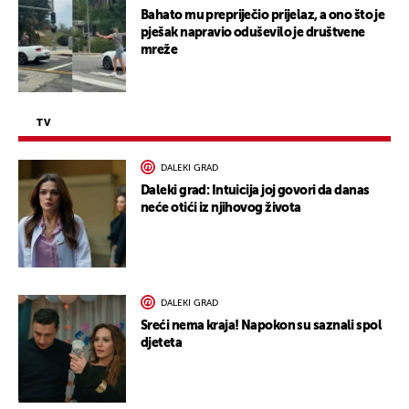
Bahato mu prepriječio prijelaz, a ono što je
pješak napravio oduševilo je društvene
mreže
TV
DALEKI GRAD
Daleki grad: Intuicija joj govori da danas
neće otići iz njihovog života
DALEKI GRAD
Sreći nema kraja! Napokon su saznali spol
djeteta