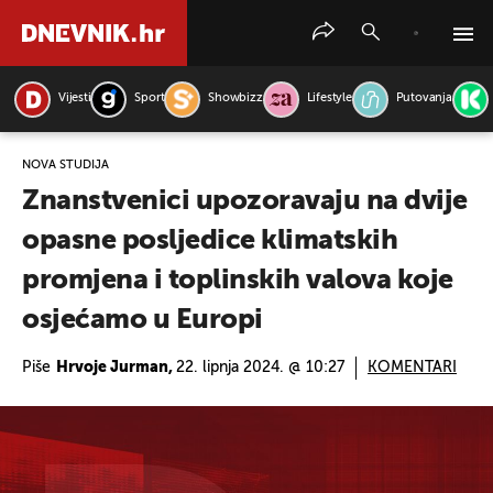
Vijesti
Sport
Showbizz
Lifestyle
Putovanja
PRETRAŽITE VIJESTI
NOVA STUDIJA
Znanstvenici upozoravaju na dvije
opasne posljedice klimatskih
promjena i toplinskih valova koje
osjećamo u Europi
Piše
Hrvoje Jurman,
22. lipnja 2024. @ 10:27
KOMENTARI