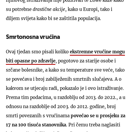
njihovog istraživanja nije pozitivan te Lowe kaže kako
su potrebne
drastične akcije
, kako u Europi, tako i
diljem svijeta kako bi se zaštitila populacija.
Smrtonosna vrućina
Ovaj tjedan smo pisali koliko
ekstremne vrućine mogu
biti opasne po zdravlje
, pogotovo za starije osobe i
srčane bolesnike, a kako su temperature sve veće, tako
se povećava i broj zabilježenih smrtnih slučajeva. A o
kakvom se utjecaju radi, pokazalo je i ovo istraživanje.
Prema tim podacima, u razdoblju od 2013. do 2022., a u
odnosu na razdoblje od 2003. do 2012. godine, broj
smrti povezanih s vrućinama
povećao se u prosjeku za
17 na 100 tisuća stanovnika
. Pri čemu treba naglasiti