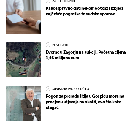
ZA POSLODAVCE
Kako ispravno dati nekome otkaz i izbjeći
najčešće pogreške te sudske sporove
POVOLJNO
Dvorac u Zagorju na aukciji. Početna cijena
1,46 milijuna eura
MINISTARSTVO ODLUČILO
Pogon za preradu litija u Gospiću mora na
procjenu utjecaja na okoliš, evo što kaže
ulagač