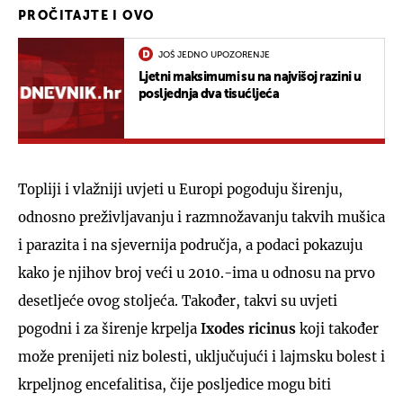
PROČITAJTE I OVO
JOŠ JEDNO UPOZORENJE
Ljetni maksimumi su na najvišoj razini u
posljednja dva tisućljeća
Topliji i vlažniji uvjeti u Europi pogoduju širenju,
odnosno preživljavanju i razmnožavanju takvih mušica
i parazita i na sjevernija područja, a podaci pokazuju
kako je njihov broj veći u 2010.-ima u odnosu na prvo
desetljeće ovog stoljeća. Također, takvi su uvjeti
pogodni i za širenje krpelja
Ixodes ricinus
koji također
može prenijeti niz bolesti, uključujući i lajmsku bolest i
krpeljnog encefalitisa, čije posljedice mogu biti