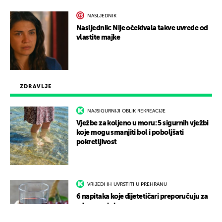
NASLJEDNIK
Nasljednik: Nije očekivala takve uvrede od
vlastite majke
ZDRAVLJE
NAJSIGURNIJI OBLIK REKREACIJE
Vježbe za koljeno u moru: 5 sigurnih vježbi
koje mogu smanjiti bol i poboljšati
pokretljivost
VRIJEDI IH UVRSTITI U PREHRANU
6 napitaka koje dijetetičari preporučuju za
zdrave zglobove