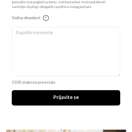
ponudite svoj pogled na temu. Vaš komentar može potaknuti
zanimljiv dijalog i obogatiti zajednicu našeg portala.
Važna obavijest
!
1500 znakova preostalo
Prijavite se