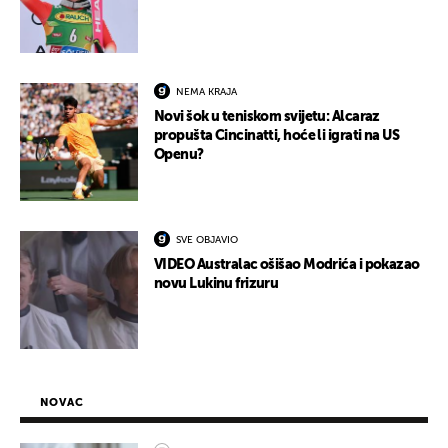
NEMA KRAJA
Novi šok u teniskom svijetu: Alcaraz
propušta Cincinatti, hoće li igrati na US
Openu?
SVE OBJAVIO
VIDEO Australac ošišao Modrića i pokazao
novu Lukinu frizuru
NOVAC