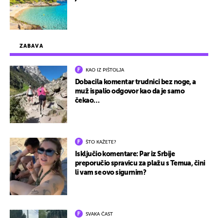
ZABAVA
KAO IZ PIŠTOLJA
Dobacila komentar trudnici bez noge, a
muž ispalio odgovor kao da je samo
čekao…
ŠTO KAŽETE?
Isključio komentare: Par iz Srbije
preporučio spravicu za plažu s Temua, čini
li vam se ovo sigurnim?
SVAKA ČAST