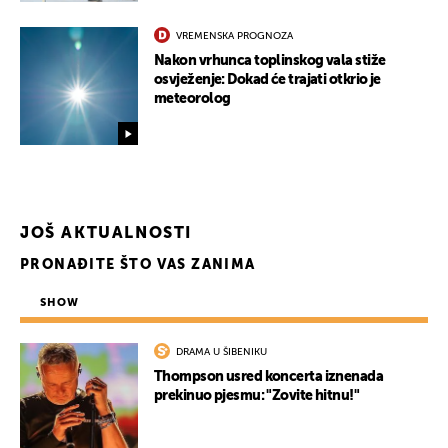
VREMENSKA PROGNOZA
Nakon vrhunca toplinskog vala stiže
osvježenje: Dokad će trajati otkrio je
meteorolog
JOŠ AKTUALNOSTI
PRONAĐITE ŠTO VAS ZANIMA
SHOW
DRAMA U ŠIBENIKU
Thompson usred koncerta iznenada
prekinuo pjesmu: "Zovite hitnu!"