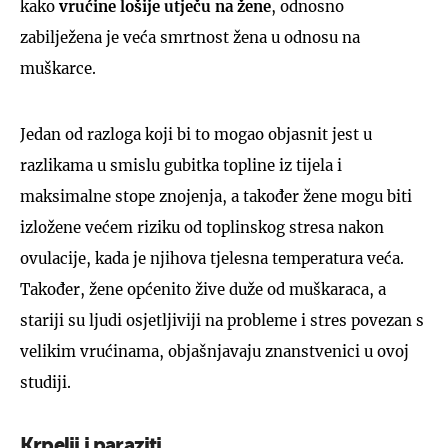
kako
vrućine lošije utječu na žene
, odnosno
zabilježena je veća smrtnost žena u odnosu na
muškarce.
Jedan od razloga koji bi to mogao objasnit jest u
razlikama u smislu gubitka topline iz tijela i
maksimalne stope znojenja, a također žene mogu biti
izložene većem riziku od toplinskog stresa nakon
ovulacije, kada je njihova tjelesna temperatura veća.
Također, žene općenito žive duže od muškaraca, a
stariji su ljudi osjetljiviji na probleme i stres povezan s
velikim vrućinama, objašnjavaju znanstvenici u ovoj
studiji.
Krpelji i paraziti