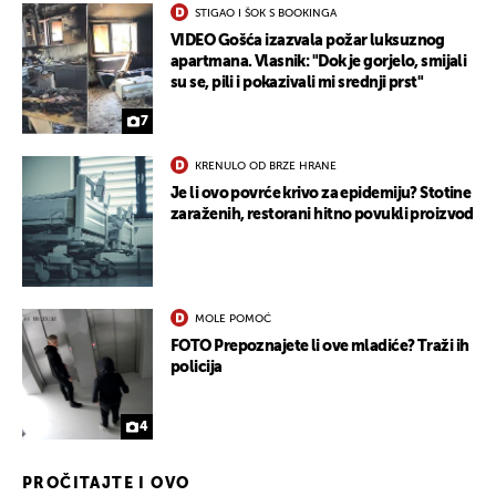
STIGAO I ŠOK S BOOKINGA
VIDEO Gošća izazvala požar luksuznog
apartmana. Vlasnik: "Dok je gorjelo, smijali
su se, pili i pokazivali mi srednji prst"
7
KRENULO OD BRZE HRANE
Je li ovo povrće krivo za epidemiju? Stotine
zaraženih, restorani hitno povukli proizvod
MOLE POMOĆ
FOTO Prepoznajete li ove mladiće? Traži ih
policija
4
PROČITAJTE I OVO