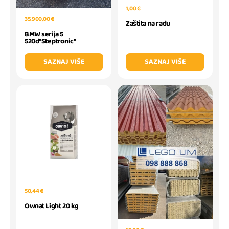
1,00 €
35.900,00 €
Zaštita na radu
BMW serija 5
520d*Steptronic*
SAZNAJ VIŠE
SAZNAJ VIŠE
50,44 €
Ownat Light 20 kg