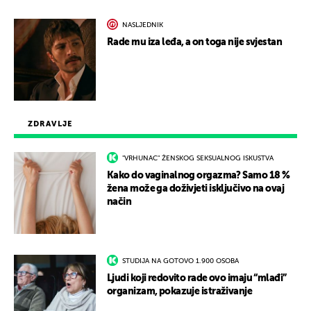
NASLJEDNIK
Rade mu iza leđa, a on toga nije svjestan
ZDRAVLJE
"VRHUNAC" ŽENSKOG SEKSUALNOG ISKUSTVA
Kako do vaginalnog orgazma? Samo 18 %
žena može ga doživjeti isključivo na ovaj
način
STUDIJA NA GOTOVO 1.900 OSOBA
Ljudi koji redovito rade ovo imaju “mlađi”
organizam, pokazuje istraživanje