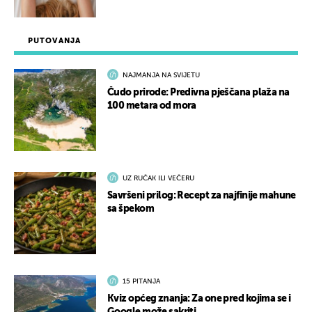
PUTOVANJA
NAJMANJA NA SVIJETU
Čudo prirode: Predivna pješčana plaža na
100 metara od mora
UZ RUČAK ILI VEČERU
Savršeni prilog: Recept za najfinije mahune
sa špekom
15 PITANJA
Kviz općeg znanja: Za one pred kojima se i