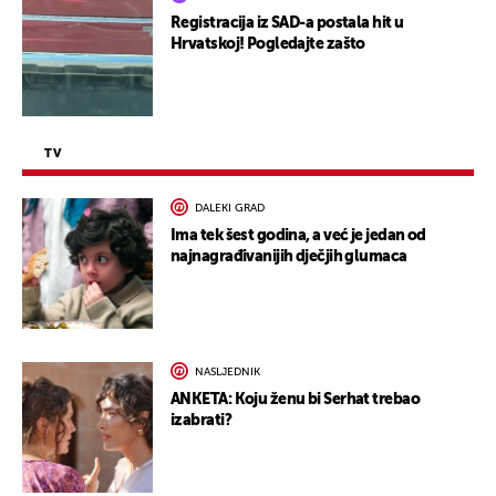
Registracija iz SAD-a postala hit u
Hrvatskoj! Pogledajte zašto
TV
DALEKI GRAD
Ima tek šest godina, a već je jedan od
najnagrađivanijih dječjih glumaca
NASLJEDNIK
ANKETA: Koju ženu bi Serhat trebao
izabrati?