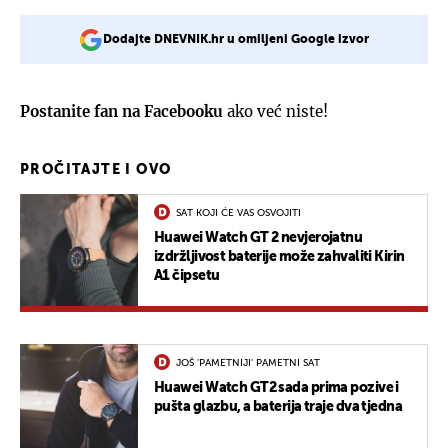
Dodajte DNEVNIK.hr u omiljeni Google izvor
Postanite fan na Facebooku
ako već niste!
PROČITAJTE I OVO
SAT KOJI ĆE VAS OSVOJITI
Huawei Watch GT 2 nevjerojatnu
izdržljivost baterije može zahvaliti Kirin
A1 čipsetu
JOŠ 'PAMETNIJI' PAMETNI SAT
Huawei Watch GT2 sada prima pozive i
pušta glazbu, a baterija traje dva tjedna