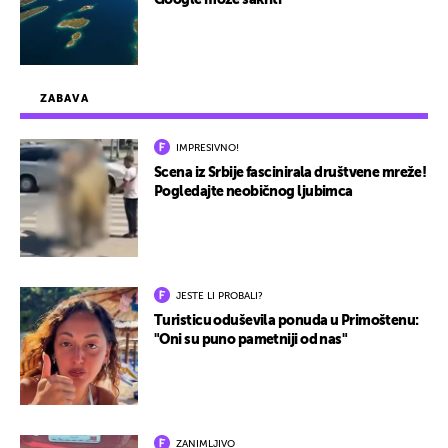
Google može sakriti
ZABAVA
IMPRESIVNO!
Scena iz Srbije fascinirala društvene mreže!
Pogledajte neobičnog ljubimca
JESTE LI PROBALI?
Turisticu oduševila ponuda u Primoštenu:
"Oni su puno pametniji od nas"
ZANIMLJIVO