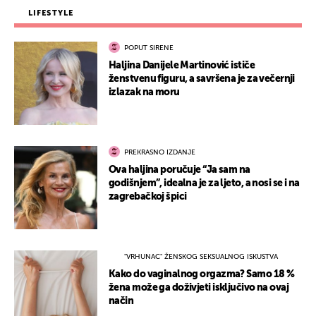
LIFESTYLE
POPUT SIRENE
Haljina Danijele Martinović ističe
ženstvenu figuru, a savršena je za večernji
izlazak na moru
PREKRASNO IZDANJE
Ova haljina poručuje “Ja sam na
godišnjem”, idealna je za ljeto, a nosi se i na
zagrebačkoj špici
"VRHUNAC" ŽENSKOG SEKSUALNOG ISKUSTVA
Kako do vaginalnog orgazma? Samo 18 %
žena može ga doživjeti isključivo na ovaj
način