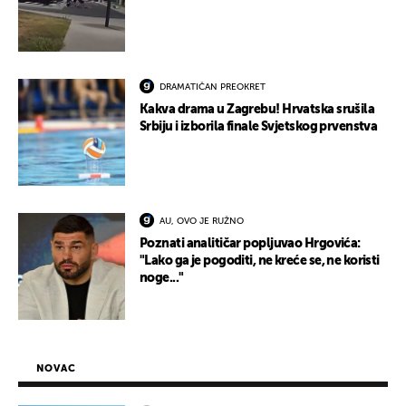
DRAMATIČAN PREOKRET
Kakva drama u Zagrebu! Hrvatska srušila
Srbiju i izborila finale Svjetskog prvenstva
AU, OVO JE RUŽNO
Poznati analitičar popljuvao Hrgovića:
"Lako ga je pogoditi, ne kreće se, ne koristi
noge..."
NOVAC