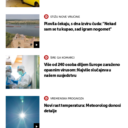
STIŽU NOVE VRUĆINE
Plovila čekaju, s dna izviru čuda: "Nekad
sam se tu kupao, sad igram nogomet"
ŠIRE GA KOMARCI
Više od 240 osoba diljem Europe zaraženo
opasnim virusom: Najviše slučajeva u
našem susjedstvu
VREMENSKA PROGNOZA
Novi rast temperatura: Meteorolog donosi
detalje