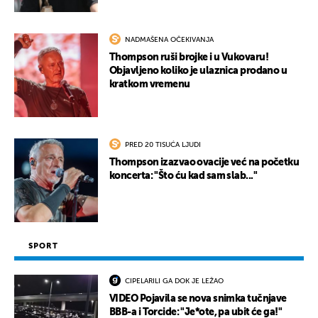
NADMAŠENA OČEKIVANJA
Thompson ruši brojke i u Vukovaru!
Objavljeno koliko je ulaznica prodano u
kratkom vremenu
PRED 20 TISUĆA LJUDI
Thompson izazvao ovacije već na početku
koncerta: "Što ću kad sam slab..."
SPORT
CIPELARILI GA DOK JE LEŽAO
VIDEO Pojavila se nova snimka tučnjave
BBB-a i Torcide: "Je*ote, pa ubit će ga!"