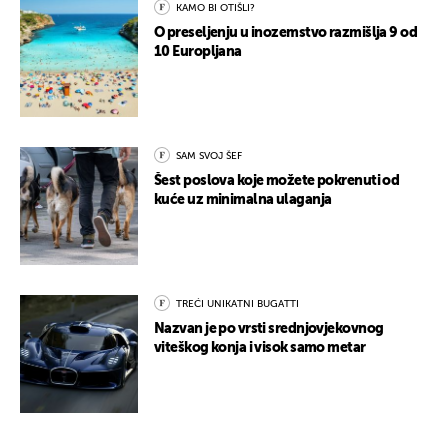
KAMO BI OTIŠLI?
O preseljenju u inozemstvo razmišlja 9 od
10 Europljana
SAM SVOJ ŠEF
Šest poslova koje možete pokrenuti od
kuće uz minimalna ulaganja
TREĆI UNIKATNI BUGATTI
Nazvan je po vrsti srednjovjekovnog
viteškog konja i visok samo metar