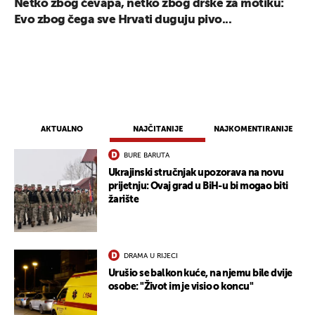
Netko zbog ćevapa, netko zbog drške za motiku:
Evo zbog čega sve Hrvati duguju pivo...
AKTUALNO
NAJČITANIJE
NAJKOMENTIRANIJE
BURE BARUTA
Ukrajinski stručnjak upozorava na novu
prijetnju: Ovaj grad u BiH-u bi mogao biti
žarište
DRAMA U RIJECI
Urušio se balkon kuće, na njemu bile dvije
osobe: "Život im je visio o koncu"