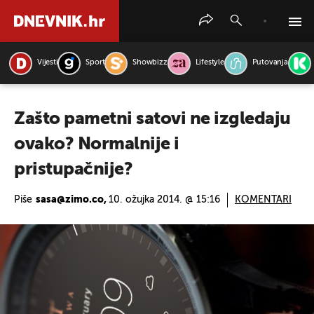
Vijesti
Sport
Showbizz
Lifestyle
Putovanja
PRETRAŽITE VIJESTI
Zašto pametni satovi ne izgledaju
ovako? Normalnije i
pristupačnije?
Piše
sasa@zimo.co,
10. ožujka 2014. @ 15:16
KOMENTARI