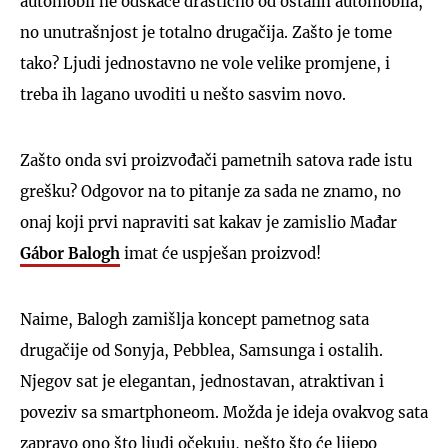
automobil ne odskače drastično od ostalih automobila,
no unutrašnjost je totalno drugačija. Zašto je tome
tako? Ljudi jednostavno ne vole velike promjene, i
treba ih lagano uvoditi u nešto sasvim novo.
Zašto onda svi proizvođači pametnih satova rade istu
grešku? Odgovor na to pitanje za sada ne znamo, no
onaj koji prvi napraviti sat kakav je zamislio Mađar
Gábor Balogh
imat će uspješan proizvod!
Naime, Balogh zamišlja koncept pametnog sata
drugačije od Sonyja, Pebblea, Samsunga i ostalih.
Njegov sat je elegantan, jednostavan, atraktivan i
poveziv sa smartphoneom. Možda je ideja ovakvog sata
zapravo ono što ljudi očekuju, nešto što će lijepo