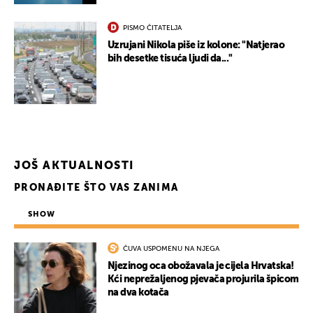
PISMO ČITATELJA
Uzrujani Nikola piše iz kolone: "Natjerao
bih desetke tisuća ljudi da..."
UKLJUČITE NOTIFIKACIJE
JOŠ AKTUALNOSTI
PRONAĐITE ŠTO VAS ZANIMA
SHOW
ČUVA USPOMENU NA NJEGA
Njezinog oca obožavala je cijela Hrvatska!
Kći neprežaljenog pjevača projurila špicom
na dva kotača