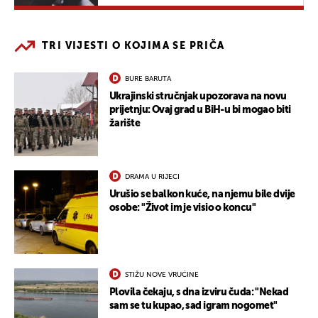
TRI VIJESTI O KOJIMA SE PRIČA
BURE BARUTA
Ukrajinski stručnjak upozorava na novu
prijetnju: Ovaj grad u BiH-u bi mogao biti
žarište
DRAMA U RIJECI
Urušio se balkon kuće, na njemu bile dvije
osobe: "Život im je visio o koncu"
STIŽU NOVE VRUĆINE
Plovila čekaju, s dna izviru čuda: "Nekad
sam se tu kupao, sad igram nogomet"