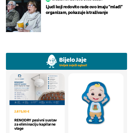
Ljudi koji redovito rade ovo imaju “mlađi”
organizam, pokazuje istraživanje
2.875,00 €
RENODRY pasivni sustav
za eliminaciju kapilarne
vlage