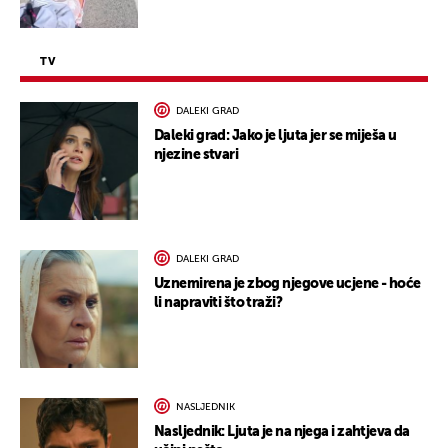
TV
DALEKI GRAD
Daleki grad: Jako je ljuta jer se miješa u
njezine stvari
DALEKI GRAD
Uznemirena je zbog njegove ucjene - hoće
li napraviti što traži?
NASLJEDNIK
Nasljednik: Ljuta je na njega i zahtjeva da