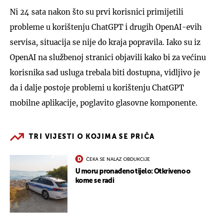
Ni 24 sata nakon što su prvi korisnici primijetili
probleme u korištenju ChatGPT i drugih OpenAI-evih
servisa, situacija se nije do kraja popravila. Iako su iz
OpenAI na službenoj stranici objavili kako bi za većinu
korisnika sad usluga trebala biti dostupna, vidljivo je
da i dalje postoje problemi u korištenju ChatGPT
mobilne aplikacije, poglavito glasovne komponente.
TRI VIJESTI O KOJIMA SE PRIČA
ČEKA SE NALAZ OBDUKCIJE
U moru pronađeno tijelo: Otkriveno o
kome se radi