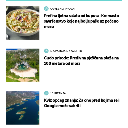
OBVEZNO PROBATI!
Prefina ljetna salata od kupusa: Kremasto
savršenstvo koje najbolje paše uz pečeno
meso
NAJMANJA NA SVIJETU
Čudo prirode: Predivna pješčana plaža na
100 metara od mora
15 PITANJA
Kviz općeg znanja: Za one pred kojima se i
Google može sakriti