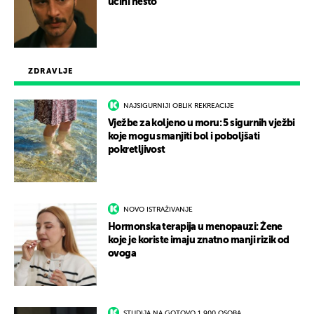
učini nešto
ZDRAVLJE
NAJSIGURNIJI OBLIK REKREACIJE
Vježbe za koljeno u moru: 5 sigurnih vježbi
koje mogu smanjiti bol i poboljšati
pokretljivost
NOVO ISTRAŽIVANJE
Hormonska terapija u menopauzi: Žene
koje je koriste imaju znatno manji rizik od
ovoga
STUDIJA NA GOTOVO 1.900 OSOBA