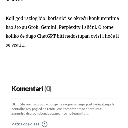
Koji god razlog bio, korisnici se okreću konkurentima
kao što su Grok, Gemini, Perplexity i slični. O tome
koliko će dugo ChatGPT biti nedostupan ovisi i hoće li
se vratiti.
Komentari
(0)
Uključite se u raspravu – podijelite svoje mišljenje, postavite pitanja ili
ponudite svoj pogled na temu. Vaš komentar može potaknuti
zanimljiv dijalog i obogatiti zajednicu našeg portala.
Važna obavijest
!