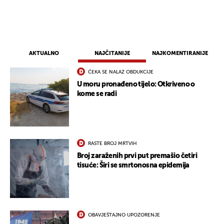
AKTUALNO
NAJČITANIJE
NAJKOMENTIRANIJE
ČEKA SE NALAZ OBDUKCIJE
U moru pronađeno tijelo: Otkriveno o
kome se radi
RASTE BROJ MRTVIH
Broj zaraženih prvi put premašio četiri
tisuće: Širi se smrtonosna epidemija
UKLJUČITE NOTIFIKACIJE
OBAVJEŠTAJNO UPOZORENJE