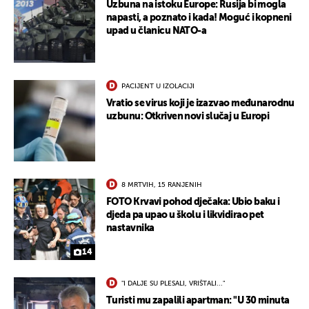
Uzbuna na istoku Europe: Rusija bi mogla
napasti, a poznato i kada! Moguć i kopneni
upad u članicu NATO-a
PACIJENT U IZOLACIJI
Vratio se virus koji je izazvao međunarodnu
uzbunu: Otkriven novi slučaj u Europi
8 MRTVIH, 15 RANJENIH
FOTO Krvavi pohod dječaka: Ubio baku i
djeda pa upao u školu i likvidirao pet
nastavnika
14
"I DALJE SU PLESALI, VRIŠTALI..."
Turisti mu zapalili apartman: "U 30 minuta