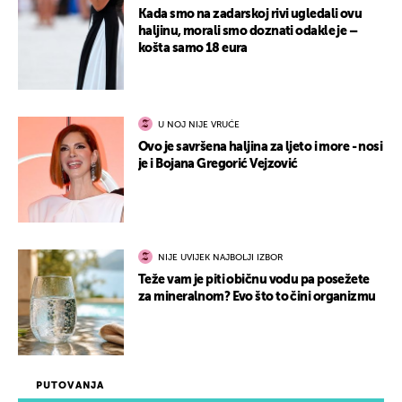
Kada smo na zadarskoj rivi ugledali ovu
haljinu, morali smo doznati odakle je –
košta samo 18 eura
U NOJ NIJE VRUĆE
Ovo je savršena haljina za ljeto i more - nosi
je i Bojana Gregorić Vejzović
NIJE UVIJEK NAJBOLJI IZBOR
Teže vam je piti običnu vodu pa posežete
za mineralnom? Evo što to čini organizmu
PUTOVANJA