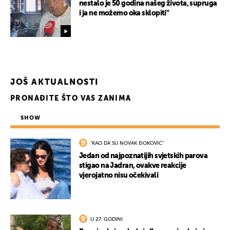
nestalo je 50 godina našeg života, supruga
i ja ne možemo oka sklopiti"
JOŠ AKTUALNOSTI
PRONAĐITE ŠTO VAS ZANIMA
SHOW
"KAO DA SU NOVAK ĐOKOVIĆ"
Jedan od najpoznatijih svjetskih parova
stigao na Jadran, ovakve reakcije
vjerojatno nisu očekivali
U 27. GODINI