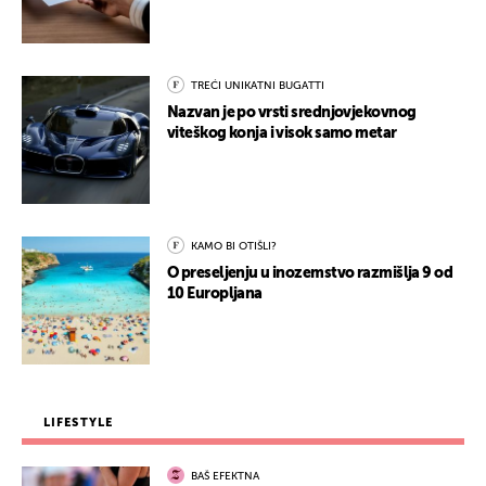
TREĆI UNIKATNI BUGATTI
Nazvan je po vrsti srednjovjekovnog
viteškog konja i visok samo metar
KAMO BI OTIŠLI?
O preseljenju u inozemstvo razmišlja 9 od
10 Europljana
LIFESTYLE
BAŠ EFEKTNA