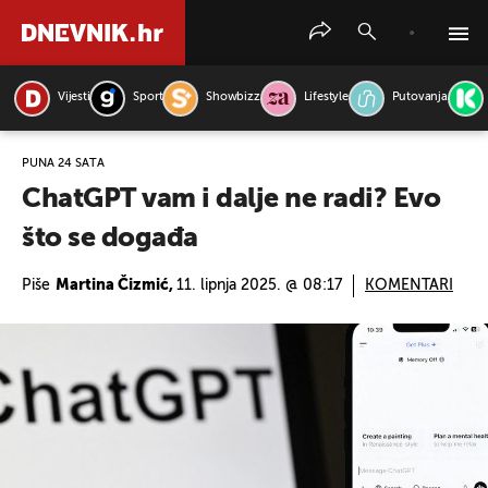
Vijesti
Sport
Showbizz
Lifestyle
Putovanja
PRETRAŽITE VIJESTI
PUNA 24 SATA
ChatGPT vam i dalje ne radi? Evo
što se događa
Piše
Martina Čizmić,
11. lipnja 2025. @ 08:17
KOMENTARI