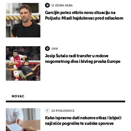
IZ VEDRA NEBA
Garcijin potez otkrio novu situaciju na
Poljudu: Mladi hajdukovac pred odlaskom
OPA!
Josip Šutalo radi transfer u redove
nogometnog diva i bivšeg prvaka Europe
NOVAC
ZA POSLODAVCE
Kako ispravno dati nekome otkaz i izbjeći
najčešće pogreške te sudske sporove