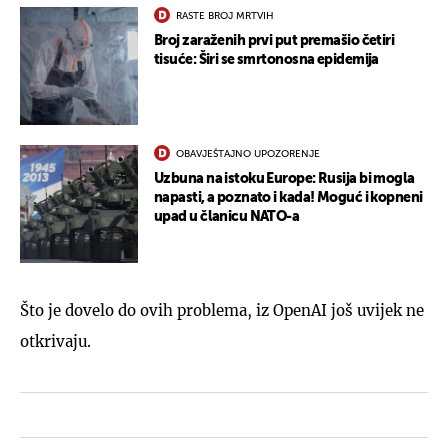
RASTE BROJ MRTVIH
Broj zaraženih prvi put premašio četiri
tisuće: Širi se smrtonosna epidemija
OBAVJEŠTAJNO UPOZORENJE
Uzbuna na istoku Europe: Rusija bi mogla
napasti, a poznato i kada! Moguć i kopneni
upad u članicu NATO-a
Što je dovelo do ovih problema, iz OpenAI još uvijek ne
otkrivaju.