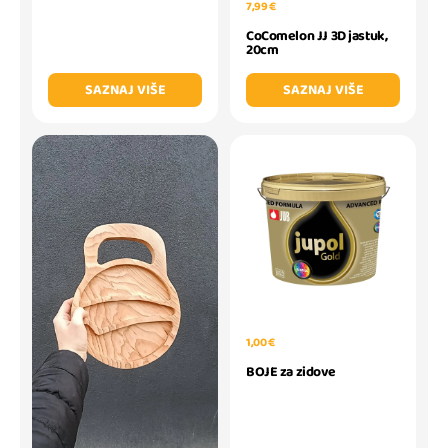
7,99 €
CoComelon JJ 3D jastuk,
20cm
SAZNAJ VIŠE
SAZNAJ VIŠE
1,00 €
BOJE za zidove