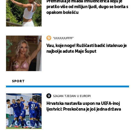
Preminula je mlada influencerica koju je
pratilo više od milijun ljudi, dugo se borila s
opakom bolešću
"UUUUUUFFFF"
Vau, koje noge! Ružičasti badić istaknuo je
najbolje adute Maje Šuput
SPORT
SJAJAN TJEDAN U EUROPI
Hrvatska nastavila uspon na UEFA-inoj
ljestvici: Preskočena je još jedna država