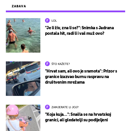
ZABAVA
LOL
"Je li živ, zna li se?": Snimka s Jadrana
postala hit, radi li i vaš muž ovo?
ŠTO KAŽETE?
"Hrvat sam, ali ovo je sramota": Prizor s
granice izazvao burnu raspravu na
društvenim mrežama
ZAMJERATE LI JOJ?
"Koja kuja…": Snašla se na hrvatskoj
granici, ali gledatelji su podijeljeni