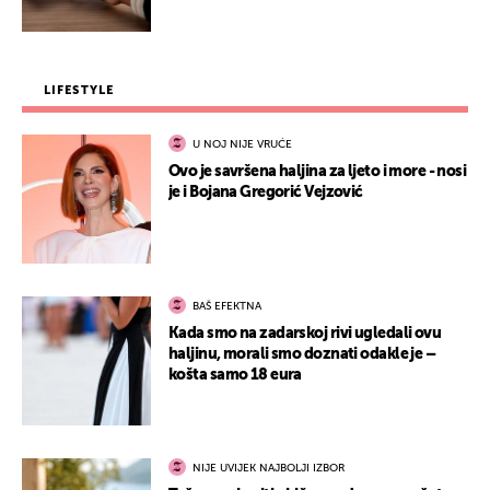
LIFESTYLE
U NOJ NIJE VRUĆE
Ovo je savršena haljina za ljeto i more - nosi
je i Bojana Gregorić Vejzović
BAŠ EFEKTNA
Kada smo na zadarskoj rivi ugledali ovu
haljinu, morali smo doznati odakle je –
košta samo 18 eura
NIJE UVIJEK NAJBOLJI IZBOR