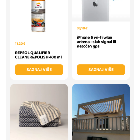
33,18 €
iPhone 6 wi-fi wlan
antena - slab signal ili
11,20 €
netočan gps
REPSOL QUALIFIER
CLEANER&POLISH 400 ml
SAZNAJ VIŠE
SAZNAJ VIŠE