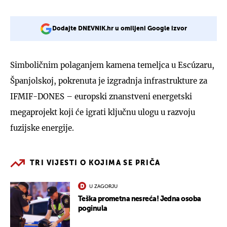
Dodajte DNEVNIK.hr u omiljeni Google izvor
Simboličnim polaganjem kamena temeljca u Escúzaru,
Španjolskoj, pokrenuta je izgradnja infrastrukture za
IFMIF-DONES – europski znanstveni energetski
megaprojekt koji će igrati ključnu ulogu u razvoju
fuzijske energije.
TRI VIJESTI O KOJIMA SE PRIČA
U ZAGORJU
Teška prometna nesreća! Jedna osoba
poginula