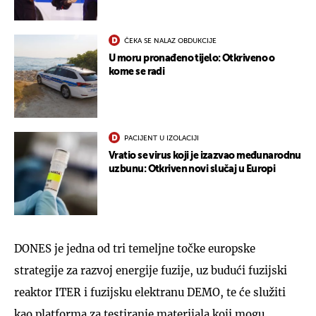
ČEKA SE NALAZ OBDUKCIJE
U moru pronađeno tijelo: Otkriveno o
kome se radi
PACIJENT U IZOLACIJI
Vratio se virus koji je izazvao međunarodnu
uzbunu: Otkriven novi slučaj u Europi
DONES je jedna od tri temeljne točke europske
strategije za razvoj energije fuzije, uz budući fuzijski
reaktor ITER i fuzijsku elektranu DEMO, te će služiti
kao platforma za testiranje materijala koji mogu