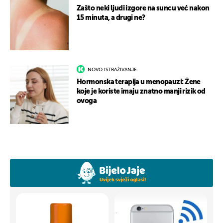
Zašto neki ljudi izgore na suncu već nakon
15 minuta, a drugi ne?
NOVO ISTRAŽIVANJE
Hormonska terapija u menopauzi: Žene
koje je koriste imaju znatno manji rizik od
ovoga