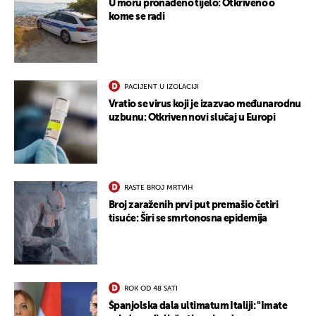
U moru pronađeno tijelo: Otkriveno o
kome se radi
PACIJENT U IZOLACIJI
Vratio se virus koji je izazvao međunarodnu
uzbunu: Otkriven novi slučaj u Europi
RASTE BROJ MRTVIH
Broj zaraženih prvi put premašio četiri
tisuće: Širi se smrtonosna epidemija
ROK OD 48 SATI
Španjolska dala ultimatum Italiji: "Imate