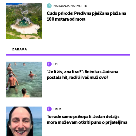
NAJMANJA NA SVIJETU
Čudo prirode: Predivna pješčana plaža na
100 metara od mora
ZABAVA
LOL
"Je li živ, zna li se?": Snimka s Jadrana
postala hit, radi li i vaš muž ovo?
HMM…
To rade samo psihopati: Jedan detalj s
mora može vam otkriti puno o prijateljima