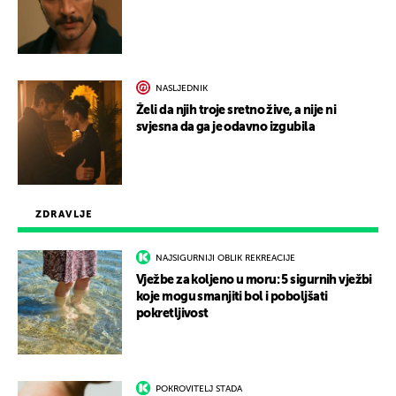
NASLJEDNIK
Želi da njih troje sretno žive, a nije ni
svjesna da ga je odavno izgubila
ZDRAVLJE
NAJSIGURNIJI OBLIK REKREACIJE
Vježbe za koljeno u moru: 5 sigurnih vježbi
koje mogu smanjiti bol i poboljšati
pokretljivost
POKROVITELJ STADA