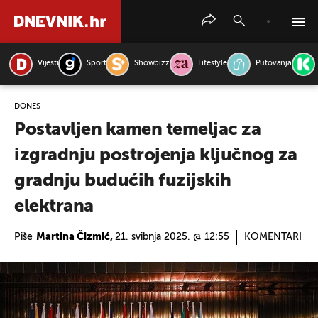
Vijesti
Sport
Showbizz
Lifestyle
Putovanja
PRETRAŽITE VIJESTI
DONES
Postavljen kamen temeljac za
izgradnju postrojenja ključnog za
gradnju budućih fuzijskih
elektrana
Piše
Martina Čizmić,
21. svibnja 2025. @ 12:55
KOMENTARI