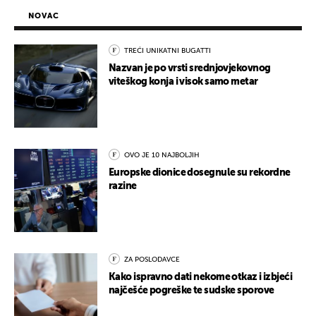
NOVAC
TREĆI UNIKATNI BUGATTI
Nazvan je po vrsti srednjovjekovnog
viteškog konja i visok samo metar
OVO JE 10 NAJBOLJIH
Europske dionice dosegnule su rekordne
razine
ZA POSLODAVCE
Kako ispravno dati nekome otkaz i izbjeći
najčešće pogreške te sudske sporove