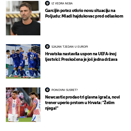
IZ VEDRA NEBA
Garcijin potez otkrio novu situaciju na
Poljudu: Mladi hajdukovac pred odlaskom
SJAJAN TJEDAN U EUROPI
Hrvatska nastavila uspon na UEFA-inoj
ljestvici: Preskočena je još jedna država
PONOVNI SUSRET?
Newcastle prodao tri glavna igrača, novi
trener uperio prstom u Hrvata: "Želim
njega!"