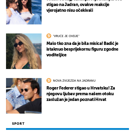
stigao na Jadran, ovakve reakcije
vjerojatno nisu očekivali
"VRUĆE JE OVDJE"
Malo tko zna da je bila misica! Badić je
istaknuo besprijekornu figuru zgodne
voditeljice
NOVA ZVIJEZDA NA JADRANU
Roger Federer stigao u Hrvatsku! Za
njegovu ljubav prema našem otoku
zaslužan je jedan poznati Hrvat
SPORT