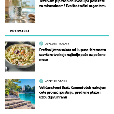
Teže vam je piti običnu vodu pa posežete
za mineralnom? Evo što to čini organizmu
PUTOVANJA
OBVEZNO PROBATI!
Prefina ljetna salata od kupusa: Kremasto
savršenstvo koje najbolje paše uz pečeno
meso
VODIČ PO OTOKU
Veličanstveni Brač: Kameni otok na kojem
ćete pronaći pustinju, predivne plaže i
uzbudljivu hranu