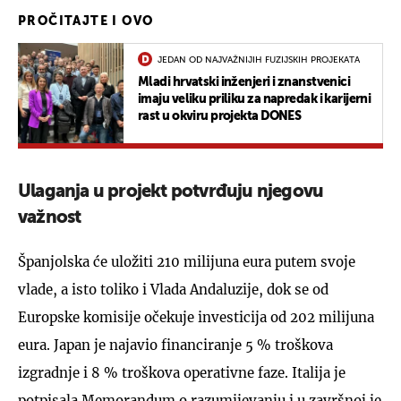
PROČITAJTE I OVO
JEDAN OD NAJVAŽNIJIH FUZIJSKIH PROJEKATA
Mladi hrvatski inženjeri i znanstvenici
imaju veliku priliku za napredak i karijerni
rast u okviru projekta DONES
Ulaganja u projekt potvrđuju njegovu
važnost
Španjolska će uložiti 210 milijuna eura putem svoje
vlade, a isto toliko i Vlada Andaluzije, dok se od
Europske komisije očekuje investicija od 202 milijuna
eura. Japan je najavio financiranje 5 % troškova
izgradnje i 8 % troškova operativne faze. Italija je
potpisala Memorandum o razumijevanju i u završnoj je