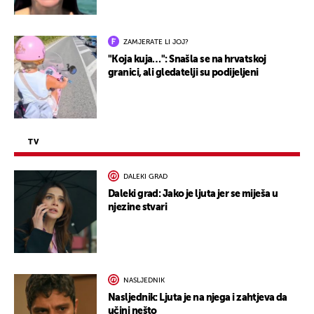
ZAMJERATE LI JOJ?
"Koja kuja…": Snašla se na hrvatskoj
granici, ali gledatelji su podijeljeni
TV
DALEKI GRAD
Daleki grad: Jako je ljuta jer se miješa u
njezine stvari
NASLJEDNIK
Nasljednik: Ljuta je na njega i zahtjeva da
učini nešto