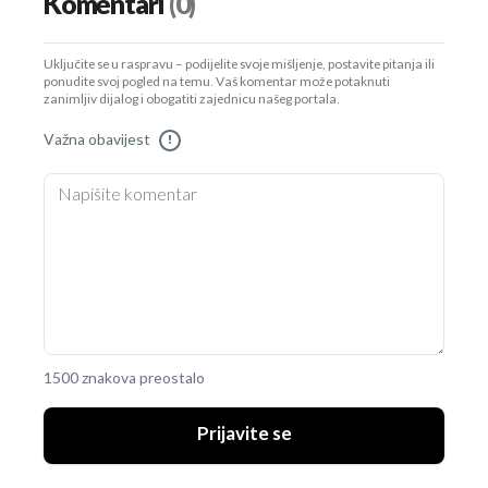
Komentari
(0)
Uključite se u raspravu – podijelite svoje mišljenje, postavite pitanja ili
ponudite svoj pogled na temu. Vaš komentar može potaknuti
zanimljiv dijalog i obogatiti zajednicu našeg portala.
Važna obavijest
!
1500 znakova preostalo
Prijavite se