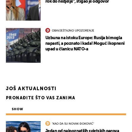
rok do nedjelje", stigao je odgovor
OBAVJEŠTAJNO UPOZORENJE
Uzbuna na istoku Europe: Rusija bi mogla
napasti, a poznato i kada! Moguć i kopneni
upad u članicu NATO-a
JOŠ AKTUALNOSTI
PRONAĐITE ŠTO VAS ZANIMA
SHOW
"KAO DA SU NOVAK ĐOKOVIĆ"
Jedan od najpoznatijih svjetskih parova