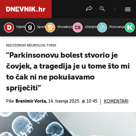
Vijesti
Sport
Showbizz
Lifestyle
Putovanja
PRETRAŽITE VIJESTI
NIZOZEMSKI NEUROLOG TVRDI
"Parkinsonovu bolest stvorio je
čovjek, a tragedija je u tome što mi
to čak ni ne pokušavamo
spriječiti”
Piše
Branimir Vorša,
14. travnja 2025. @ 10:45
KOMENTARI