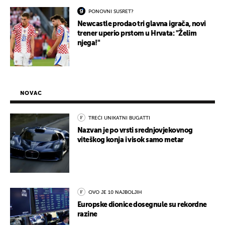
PONOVNI SUSRET?
Newcastle prodao tri glavna igrača, novi
trener uperio prstom u Hrvata: "Želim
njega!"
NOVAC
TREĆI UNIKATNI BUGATTI
Nazvan je po vrsti srednjovjekovnog
viteškog konja i visok samo metar
OVO JE 10 NAJBOLJIH
Europske dionice dosegnule su rekordne
razine