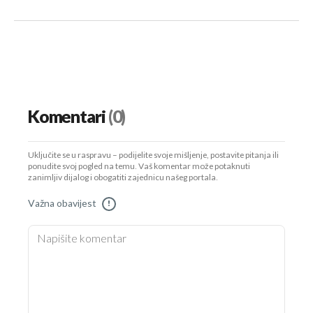
Komentari
(0)
Uključite se u raspravu – podijelite svoje mišljenje, postavite pitanja ili
ponudite svoj pogled na temu. Vaš komentar može potaknuti
zanimljiv dijalog i obogatiti zajednicu našeg portala.
Važna obavijest
!