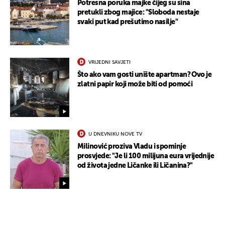
Potresna poruka majke čijeg su sina
pretukli zbog majice: "Sloboda nestaje
svaki put kad prešutimo nasilje"
VRIJEDNI SAVJETI
Što ako vam gosti unište apartman? Ovo je
zlatni papir koji može biti od pomoći
U DNEVNIKU NOVE TV
Milinović proziva Vladu i spominje
prosvjede: "Je li 100 milijuna eura vrijednije
od života jedne Ličanke ili Ličanina?"