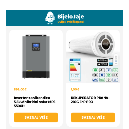
899,00 €
1,00 €
Inverter za vikendicu
REKUPERATOR PRANA-
5.5kW hibridni solar MPS
210G ErP PRO
5500H
SAZNAJ VIŠE
SAZNAJ VIŠE