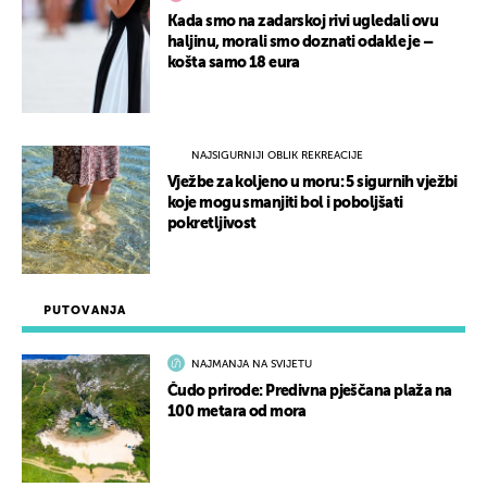
Kada smo na zadarskoj rivi ugledali ovu
haljinu, morali smo doznati odakle je –
košta samo 18 eura
NAJSIGURNIJI OBLIK REKREACIJE
Vježbe za koljeno u moru: 5 sigurnih vježbi
koje mogu smanjiti bol i poboljšati
pokretljivost
PUTOVANJA
NAJMANJA NA SVIJETU
Čudo prirode: Predivna pješčana plaža na
100 metara od mora