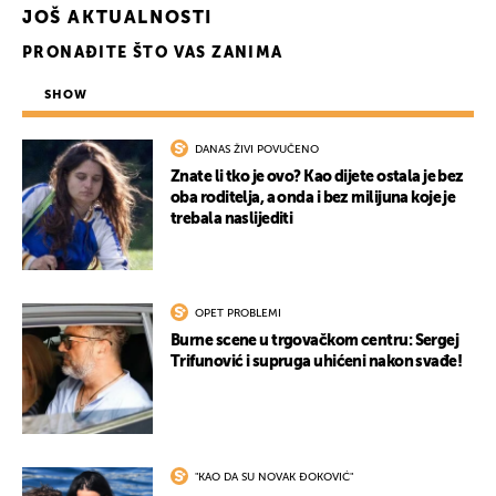
JOŠ AKTUALNOSTI
PRONAĐITE ŠTO VAS ZANIMA
SHOW
DANAS ŽIVI POVUČENO
Znate li tko je ovo? Kao dijete ostala je bez
oba roditelja, a onda i bez milijuna koje je
trebala naslijediti
OPET PROBLEMI
Burne scene u trgovačkom centru: Sergej
Trifunović i supruga uhićeni nakon svađe!
"KAO DA SU NOVAK ĐOKOVIĆ"