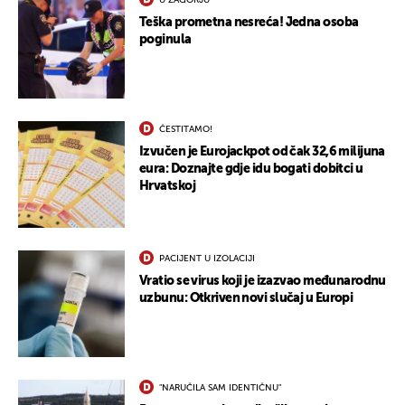
U ZAGORJU
Teška prometna nesreća! Jedna osoba
poginula
ČESTITAMO!
Izvučen je Eurojackpot od čak 32,6 milijuna
eura: Doznajte gdje idu bogati dobitci u
Hrvatskoj
PACIJENT U IZOLACIJI
Vratio se virus koji je izazvao međunarodnu
uzbunu: Otkriven novi slučaj u Europi
"NARUČILA SAM IDENTIČNU"