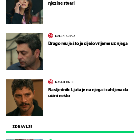
njezine stvari
DALEKI GRAD
Drago mu je što je cijelo vrijeme uz njega
NASLJEDNIK
Nasljednik: Ljuta je na njega i zahtjeva da
učini nešto
ZDRAVLJE