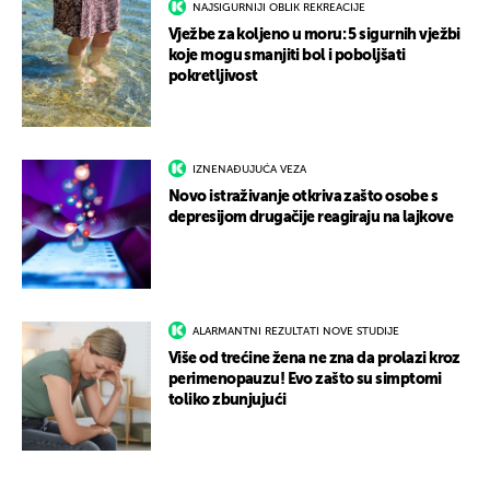
NAJSIGURNIJI OBLIK REKREACIJE
Vježbe za koljeno u moru: 5 sigurnih vježbi
koje mogu smanjiti bol i poboljšati
pokretljivost
IZNENAĐUJUĆA VEZA
Novo istraživanje otkriva zašto osobe s
depresijom drugačije reagiraju na lajkove
ALARMANTNI REZULTATI NOVE STUDIJE
Više od trećine žena ne zna da prolazi kroz
perimenopauzu! Evo zašto su simptomi
toliko zbunjujući