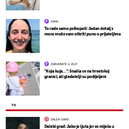
HMM…
To rade samo psihopati: Jedan detalj s
mora može vam otkriti puno o prijateljima
ZAMJERATE LI JOJ?
"Koja kuja…": Snašla se na hrvatskoj
granici, ali gledatelji su podijeljeni
TV
DALEKI GRAD
Daleki grad: Jako je ljuta jer se miješa u