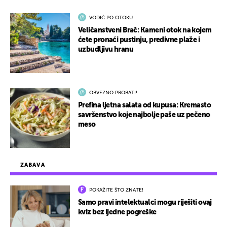
VODIČ PO OTOKU
Veličanstveni Brač: Kameni otok na kojem
ćete pronaći pustinju, predivne plaže i
uzbudljivu hranu
OBVEZNO PROBATI!
Prefina ljetna salata od kupusa: Kremasto
savršenstvo koje najbolje paše uz pečeno
meso
ZABAVA
POKAŽITE ŠTO ZNATE!
Samo pravi intelektualci mogu riješiti ovaj
kviz bez ijedne pogreške