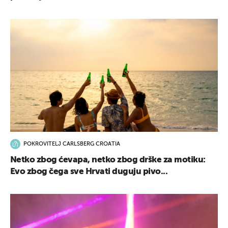
POKROVITELJ CARLSBERG CROATIA
Netko zbog ćevapa, netko zbog drške za motiku:
Evo zbog čega sve Hrvati duguju pivo...