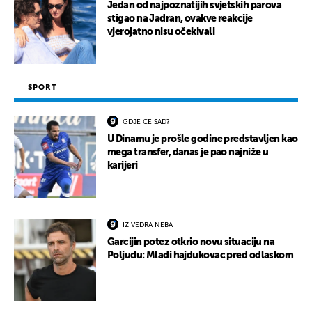
Jedan od najpoznatijih svjetskih parova
stigao na Jadran, ovakve reakcije
vjerojatno nisu očekivali
SPORT
GDJE ĆE SAD?
U Dinamu je prošle godine predstavljen kao
mega transfer, danas je pao najniže u
karijeri
IZ VEDRA NEBA
Garcijin potez otkrio novu situaciju na
Poljudu: Mladi hajdukovac pred odlaskom