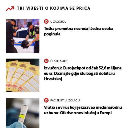
TRI VIJESTI O KOJIMA SE PRIČA
U ZAGORJU
Teška prometna nesreća! Jedna osoba
poginula
ČESTITAMO!
Izvučen je Eurojackpot od čak 32,6 milijuna
eura: Doznajte gdje idu bogati dobitci u
Hrvatskoj
PACIJENT U IZOLACIJI
Vratio se virus koji je izazvao međunarodnu
uzbunu: Otkriven novi slučaj u Europi