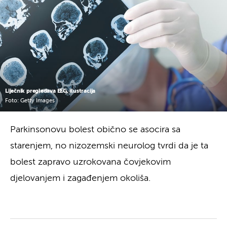
Liječnik pregledava EEG, ilustracija
Foto: Getty Images
Parkinsonovu bolest obično se asocira sa
starenjem, no nizozemski neurolog tvrdi da je ta
bolest zapravo uzrokovana čovjekovim
djelovanjem i zagađenjem okoliša.