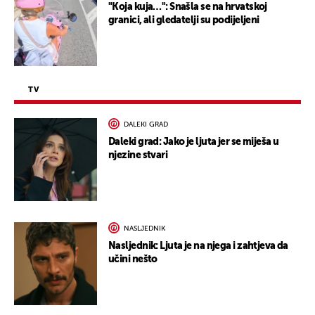
"Koja kuja…": Snašla se na hrvatskoj
granici, ali gledatelji su podijeljeni
TV
DALEKI GRAD
Daleki grad: Jako je ljuta jer se miješa u
njezine stvari
NASLJEDNIK
Nasljednik: Ljuta je na njega i zahtjeva da
učini nešto