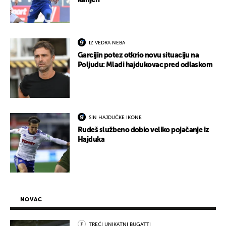
karijeri
IZ VEDRA NEBA
Garcijin potez otkrio novu situaciju na
Poljudu: Mladi hajdukovac pred odlaskom
SIN HAJDUČKE IKONE
Rudeš službeno dobio veliko pojačanje iz
Hajduka
NOVAC
TREĆI UNIKATNI BUGATTI