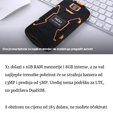
Ovo je smartphone za najekstremnije i da možete ga pregaziti autom!
X1 dolazi s 1GB RAM memorije i 8GB interne, a za vaš
najljepše trenutke pobrinut će se stražnja kamera od
13MP i prednja od 5MP. Uređaj nema podršku za LTE,
no podržava DualSIM.
S obzirom na cijenu od 185 dolara, ne možete očekivati