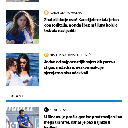
DANAS ŽIVI POVUČENO
Znate li tko je ovo? Kao dijete ostala je bez
oba roditelja, a onda i bez milijuna koje je
trebala naslijediti
"KAO DA SU NOVAK ĐOKOVIĆ"
Jedan od najpoznatijih svjetskih parova
stigao na Jadran, ovakve reakcije
vjerojatno nisu očekivali
SPORT
GDJE ĆE SAD?
U Dinamu je prošle godine predstavljen kao
mega transfer, danas je pao najniže u