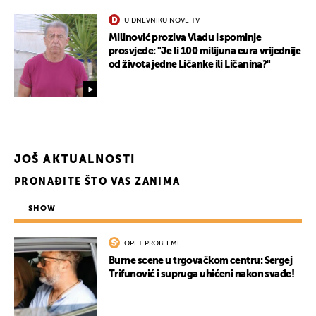
U DNEVNIKU NOVE TV
Milinović proziva Vladu i spominje
prosvjede: "Je li 100 milijuna eura vrijednije
od života jedne Ličanke ili Ličanina?"
JOŠ AKTUALNOSTI
PRONAĐITE ŠTO VAS ZANIMA
SHOW
OPET PROBLEMI
Burne scene u trgovačkom centru: Sergej
Trifunović i supruga uhićeni nakon svađe!