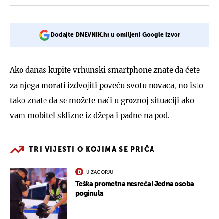
Dodajte DNEVNIK.hr u omiljeni Google izvor
Ako danas kupite vrhunski smartphone znate da ćete
za njega morati izdvojiti poveću svotu novaca, no isto
tako znate da se možete naći u groznoj situaciji ako
vam mobitel sklizne iz džepa i padne na pod.
TRI VIJESTI O KOJIMA SE PRIČA
U ZAGORJU
Teška prometna nesreća! Jedna osoba
poginula