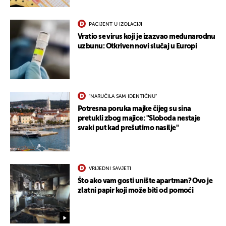
PACIJENT U IZOLACIJI
Vratio se virus koji je izazvao međunarodnu
uzbunu: Otkriven novi slučaj u Europi
"NARUČILA SAM IDENTIČNU"
Potresna poruka majke čijeg su sina
pretukli zbog majice: "Sloboda nestaje
svaki put kad prešutimo nasilje"
UKLJUČITE NOTIFIKACIJE
VRIJEDNI SAVJETI
Što ako vam gosti unište apartman? Ovo je
zlatni papir koji može biti od pomoći