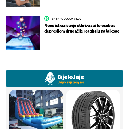
IZNENAĐUJUĆA VEZA
Novo istraživanje otkriva zašto osobe s
depresijom drugačije reagiraju na lajkove