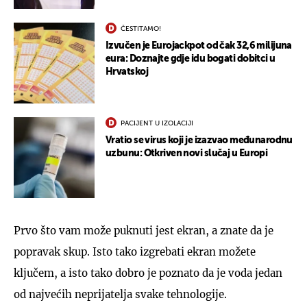
ČESTITAMO!
Izvučen je Eurojackpot od čak 32,6 milijuna
eura: Doznajte gdje idu bogati dobitci u
Hrvatskoj
PACIJENT U IZOLACIJI
Vratio se virus koji je izazvao međunarodnu
uzbunu: Otkriven novi slučaj u Europi
Prvo što vam može puknuti jest ekran, a znate da je
popravak skup. Isto tako izgrebati ekran možete
ključem, a isto tako dobro je poznato da je voda jedan
od najvećih neprijatelja svake tehnologije.