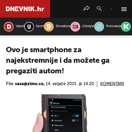
Vijesti
Sport
Showbizz
Lifestyle
Putovanja
PRETRAŽITE VIJESTI
Ovo je smartphone za
najekstremnije i da možete ga
pregaziti autom!
Piše
sasa@zimo.co,
14. veljače 2015. @ 14:20
KOMENTARI