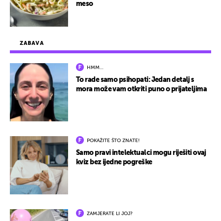
meso
ZABAVA
HMM…
To rade samo psihopati: Jedan detalj s
mora može vam otkriti puno o prijateljima
POKAŽITE ŠTO ZNATE!
Samo pravi intelektualci mogu riješiti ovaj
kviz bez ijedne pogreške
ZAMJERATE LI JOJ?