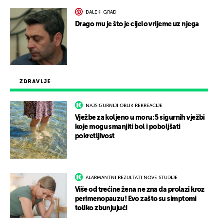
DALEKI GRAD
Drago mu je što je cijelo vrijeme uz njega
ZDRAVLJE
NAJSIGURNIJI OBLIK REKREACIJE
Vježbe za koljeno u moru: 5 sigurnih vježbi
koje mogu smanjiti bol i poboljšati
pokretljivost
ALARMANTNI REZULTATI NOVE STUDIJE
Više od trećine žena ne zna da prolazi kroz
perimenopauzu! Evo zašto su simptomi
toliko zbunjujući