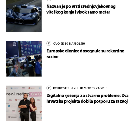
Nazvan je po vrsti srednjovjekovnog
viteškog konja i visok samo metar
OVO JE 10 NAJBOLJIH
Europske dionice dosegnule su rekordne
razine
POKROVITELJ PHILIP MORRIS ZAGREB
Digitalna rješenja za stvarne probleme: Dva
hrvatska projekta dobila potporu za razvoj