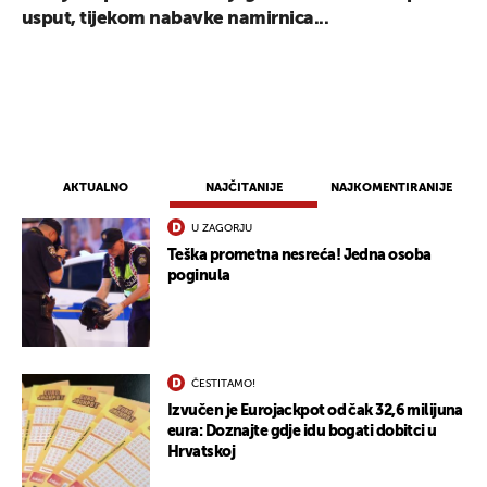
usput, tijekom nabavke namirnica...
AKTUALNO
NAJČITANIJE
NAJKOMENTIRANIJE
U ZAGORJU
Teška prometna nesreća! Jedna osoba
poginula
ČESTITAMO!
Izvučen je Eurojackpot od čak 32,6 milijuna
eura: Doznajte gdje idu bogati dobitci u
Hrvatskoj