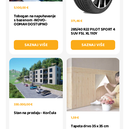
5.100,00 €
Tobogan na napuhavanje
s bazenom -NOVO-
371,46 €
ODMAH DOSTUPNO
285/40 R22 PILOT SPORT 4
SUV FSL XL 110Y
SAZNAJ VIŠE
SAZNAJ VIŠE
330.000,00 €
Stan na prodaju - Korčula
1,59 €
Tapeta drvo 35 x 35 cm