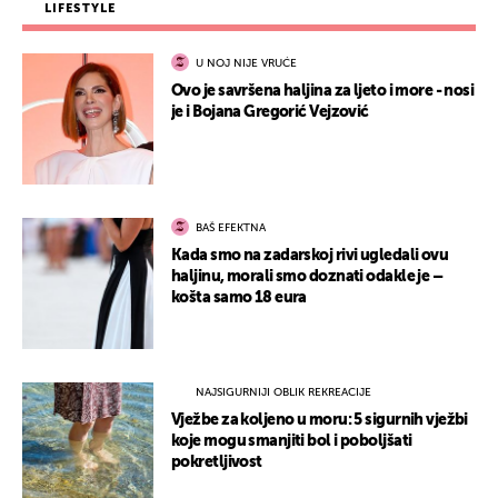
LIFESTYLE
U NOJ NIJE VRUĆE
Ovo je savršena haljina za ljeto i more - nosi
je i Bojana Gregorić Vejzović
BAŠ EFEKTNA
Kada smo na zadarskoj rivi ugledali ovu
haljinu, morali smo doznati odakle je –
košta samo 18 eura
NAJSIGURNIJI OBLIK REKREACIJE
Vježbe za koljeno u moru: 5 sigurnih vježbi
koje mogu smanjiti bol i poboljšati
pokretljivost