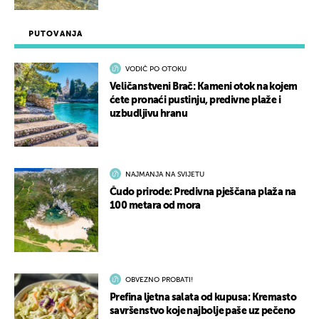
PUTOVANJA
VODIČ PO OTOKU
Veličanstveni Brač: Kameni otok na kojem
ćete pronaći pustinju, predivne plaže i
uzbudljivu hranu
NAJMANJA NA SVIJETU
Čudo prirode: Predivna pješčana plaža na
100 metara od mora
OBVEZNO PROBATI!
Prefina ljetna salata od kupusa: Kremasto
savršenstvo koje najbolje paše uz pečeno