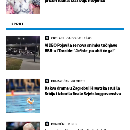
prizori i danas izazivaju nevjericu
SPORT
CIPELARILI GA DOK JE LEŽAO
VIDEO Pojavila se nova snimka tučnjave
BBB-a i Torcide: "Je*ote, pa ubit će ga!"
DRAMATIČAN PREOKRET
Kakva drama u Zagrebu! Hrvatska srušila
Srbiju i izborila finale Svjetskog prvenstva
POMOĆNI TRENER