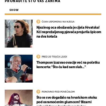
PRONAĐITE ŠTO VAS ZANIMA
SHOW
ČUVA USPOMENU NA NJEGA
Njezinog oca obožavala je cijela Hrvatska!
Kći neprežaljenog pjevača projurila špicom
na dva kotača
PRED 20 TISUĆA LJUDI
Thompson izazvao ovacije već na početku
koncerta: "Što ću kad sam slab..."
PONOVNO POD POVEĆALOM
Što se sve događalo na hrvatskom otoku
pod osramoćenim glumcem? Bizarni