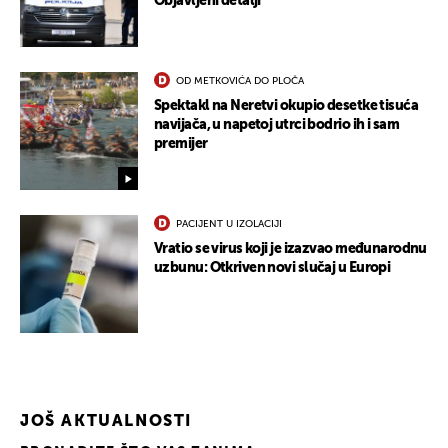
Objavljeni detalji
OD METKOVIĆA DO PLOČA
Spektakl na Neretvi okupio desetke tisuća
navijača, u napetoj utrci bodrio ih i sam
premijer
PACIJENT U IZOLACIJI
Vratio se virus koji je izazvao međunarodnu
uzbunu: Otkriven novi slučaj u Europi
UKLJUČITE NOTIFIKACIJE
JOŠ AKTUALNOSTI