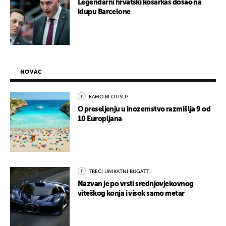
Legendarni hrvatski košarkaš došao na
klupu Barcelone
NOVAC
KAMO BI OTIŠLI?
O preseljenju u inozemstvo razmišlja 9 od
10 Europljana
TREĆI UNIKATNI BUGATTI
Nazvan je po vrsti srednjovjekovnog
viteškog konja i visok samo metar