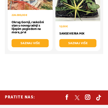
224.000,00 €
Okrug Gornji, raskošni
stan u novogradnji s
12,00 €
lijepim pogledom na
more, prvi
SANSEVIERIA MIX
SAZNAJ VIŠE
SAZNAJ VIŠE
PRATITE NAS: