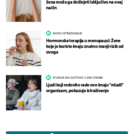
žena može ga doživjeti isključivo na ovaj
način
NOVO ISTRAŽIVANJE
Hormonska terapija u menopauzi: Žene
koje je koriste imaju znatno manji rizik od
ovoga
STUDIJA NA GOTOVO 1.900 OSOBA
Ljudi koji redovito rade ovo imaju “mlađi”
organizam, pokazuje istraživanje