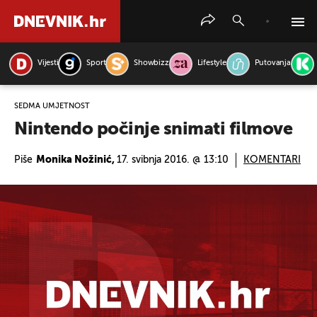
Vijesti
Sport
Showbizz
Lifestyle
Putovanja
PRETRAŽITE VIJESTI
SEDMA UMJETNOST
Nintendo počinje snimati filmove
Piše
Monika Nožinić,
17. svibnja 2016. @ 13:10
KOMENTARI