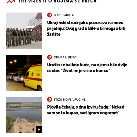
TRI VIJESTI O KOJIMA SE PRIČA
BURE BARUTA
Ukrajinski stručnjak upozorava na novu
prijetnju: Ovaj grad u BiH-u bi mogao biti
žarište
DRAMA U RIJECI
Urušio se balkon kuće, na njemu bile dvije
osobe: "Život im je visio o koncu"
STIŽU NOVE VRUĆINE
Plovila čekaju, s dna izviru čuda: "Nekad
sam se tu kupao, sad igram nogomet"