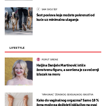
SAM SVOJ ŠEF
Šest poslova koje možete pokrenuti od
kuće uz minimalna ulaganja
LIFESTYLE
POPUT SIRENE
Haljina Danijele Martinović ističe
ženstvenu figuru, a savršena je za večernji
izlazak na moru
"VRHUNAC" ŽENSKOG SEKSUALNOG ISKUSTVA
Kako do vaginalnog orgazma? Samo 18 %
žena može ga doživjeti isključivo na ovaj