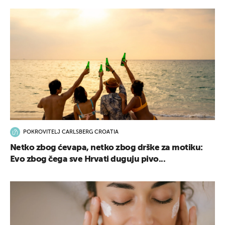
POKROVITELJ CARLSBERG CROATIA
Netko zbog ćevapa, netko zbog drške za motiku:
Evo zbog čega sve Hrvati duguju pivo...