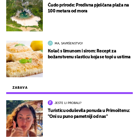
Čudo prirode: Predivna pješčana plaža na
100 metara od mora
MA, SAVRŠENSTVO!
Kolač s limunom i sirom: Recept za
božanstvenu slasticu koja se topi u ustima
ZABAVA
JESTE LI PROBALI?
Turisticu oduševila ponuda u Primoštenu:
"Oni su puno pametniji od nas"