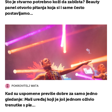
Što je stvarno potrebno koži da zablista? Beauty
panel otvorio pitanja koja si i same često
postavljamo...
POKROVITELJ WATA
Kad su uspomene previše dobre za samo jedno
gledanje: Mali uređaj koji je još jednom oživio
trenutke s ple...