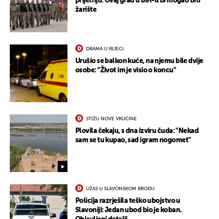
prijetnju: Ovaj grad u BiH-u bi mogao biti
žarište
DRAMA U RIJECI
Urušio se balkon kuće, na njemu bile dvije
osobe: "Život im je visio o koncu"
STIŽU NOVE VRUĆINE
Plovila čekaju, s dna izviru čuda: "Nekad
sam se tu kupao, sad igram nogomet"
UŽAS U SLAVONSKOM BRODU
Policija razrješila teško ubojstvo u
Slavoniji: Jedan ubod bio je koban.