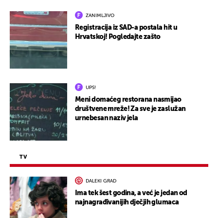
ZANIMLJIVO
Registracija iz SAD-a postala hit u
Hrvatskoj! Pogledajte zašto
UPS!
Meni domaćeg restorana nasmijao
društvene mreže! Za sve je zaslužan
urnebesan naziv jela
TV
DALEKI GRAD
Ima tek šest godina, a već je jedan od
najnagrađivanijih dječjih glumaca