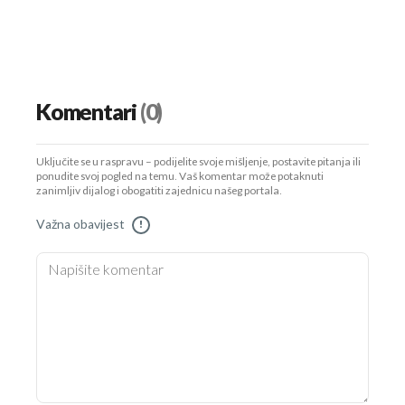
Komentari
(0)
Uključite se u raspravu – podijelite svoje mišljenje, postavite pitanja ili
ponudite svoj pogled na temu. Vaš komentar može potaknuti
zanimljiv dijalog i obogatiti zajednicu našeg portala.
Važna obavijest
!