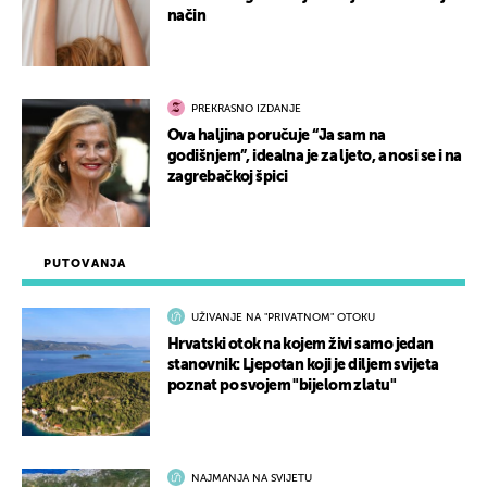
način
PREKRASNO IZDANJE
Ova haljina poručuje “Ja sam na
godišnjem”, idealna je za ljeto, a nosi se i na
zagrebačkoj špici
PUTOVANJA
UŽIVANJE NA "PRIVATNOM" OTOKU
Hrvatski otok na kojem živi samo jedan
stanovnik: Ljepotan koji je diljem svijeta
poznat po svojem "bijelom zlatu"
NAJMANJA NA SVIJETU