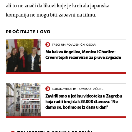
ali to ne znači da likovi koje je kreirala japanska
kompanija ne mogu biti zabavni na filmu.
PROČITAJTE I OVO
TREĆI UMIROVLJENIČKI OSCARI
Ma kakva Angelina, Monica i Charlize:
Crveni tepih rezerviran za prave zvijezde
KORONAVIRUS IM POMRSIO RAČUNE
Zavirili smo u jedinu videoteku u Zagrebu
koja radi i broji čak 22.000 članova: "Ne
damo se, borimo se iz dana u dan"