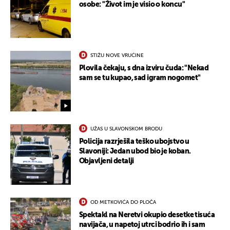
osobe: "Život im je visio o koncu"
STIŽU NOVE VRUĆINE
Plovila čekaju, s dna izviru čuda: "Nekad
sam se tu kupao, sad igram nogomet"
UŽAS U SLAVONSKOM BRODU
Policija razrješila teško ubojstvo u
Slavoniji: Jedan ubod bio je koban.
Objavljeni detalji
UKLJUČITE NOTIFIKACIJE
OD METKOVIĆA DO PLOČA
Spektakl na Neretvi okupio desetke tisuća
navijača, u napetoj utrci bodrio ih i sam