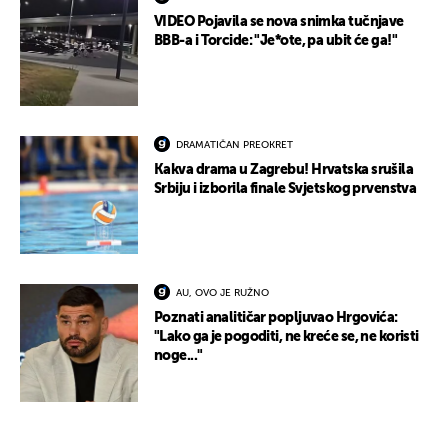
VIDEO Pojavila se nova snimka tučnjave
BBB-a i Torcide: "Je*ote, pa ubit će ga!"
DRAMATIČAN PREOKRET
Kakva drama u Zagrebu! Hrvatska srušila
Srbiju i izborila finale Svjetskog prvenstva
AU, OVO JE RUŽNO
Poznati analitičar popljuvao Hrgovića:
"Lako ga je pogoditi, ne kreće se, ne koristi
noge..."