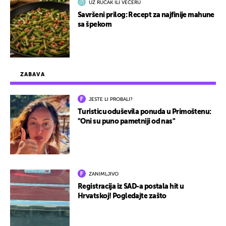
UZ RUČAK ILI VEČERU
Savršeni prilog: Recept za najfinije mahune
sa špekom
ZABAVA
JESTE LI PROBALI?
Turisticu oduševila ponuda u Primoštenu:
"Oni su puno pametniji od nas"
ZANIMLJIVO
Registracija iz SAD-a postala hit u
Hrvatskoj! Pogledajte zašto