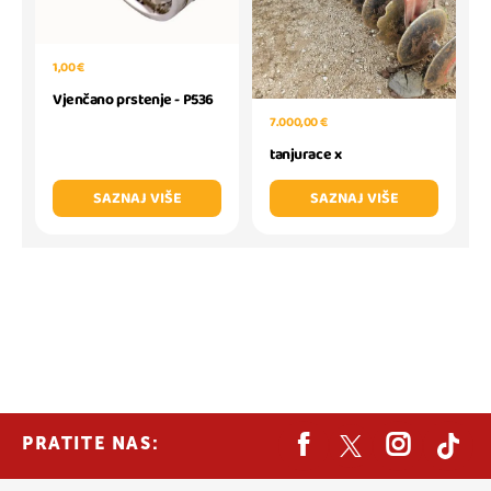
1,00 €
Vjenčano prstenje - P536
7.000,00 €
tanjurace x
SAZNAJ VIŠE
SAZNAJ VIŠE
PRATITE NAS: