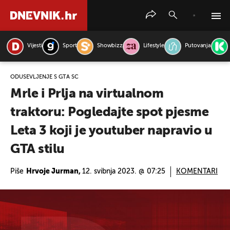
Vijesti
Sport
Showbizz
Lifestyle
Putovanja
PRETRAŽITE VIJESTI
ODUŠEVLJENJE S GTA ŠČ
Mrle i Prlja na virtualnom
traktoru: Pogledajte spot pjesme
Leta 3 koji je youtuber napravio u
GTA stilu
Piše
Hrvoje Jurman,
12. svibnja 2023. @ 07:25
KOMENTARI