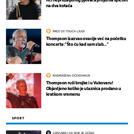
Kći neprežaljenog pjevača projurila špicom
na dva kotača
PRED 20 TISUĆA LJUDI
Thompson izazvao ovacije već na početku
koncerta: "Što ću kad sam slab..."
NADMAŠENA OČEKIVANJA
Thompson ruši brojke i u Vukovaru!
Objavljeno koliko je ulaznica prodano u
kratkom vremenu
SPORT
CIPELARILI GA DOK JE LEŽAO