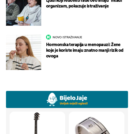
Ljudi koji redovito rade ovo imaju “mlađi”
organizam, pokazuje istraživanje
NOVO ISTRAŽIVANJE
Hormonska terapija u menopauzi: Žene
koje je koriste imaju znatno manji rizik od
ovoga