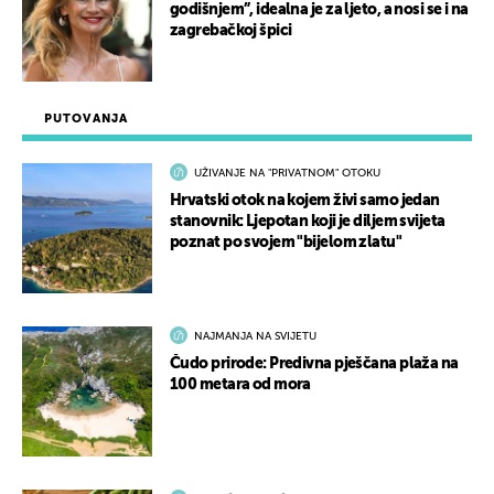
godišnjem”, idealna je za ljeto, a nosi se i na
zagrebačkoj špici
PUTOVANJA
UŽIVANJE NA "PRIVATNOM" OTOKU
Hrvatski otok na kojem živi samo jedan
stanovnik: Ljepotan koji je diljem svijeta
poznat po svojem "bijelom zlatu"
NAJMANJA NA SVIJETU
Čudo prirode: Predivna pješčana plaža na
100 metara od mora