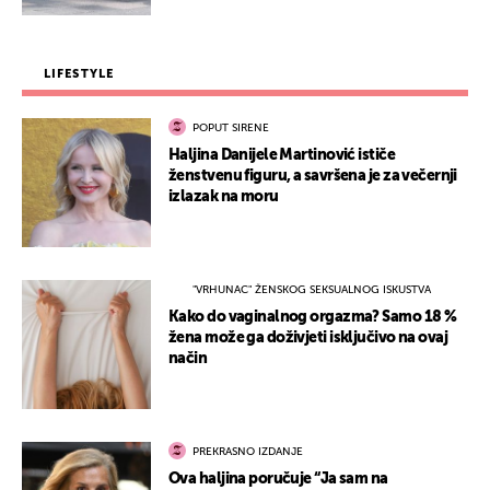
LIFESTYLE
POPUT SIRENE
Haljina Danijele Martinović ističe
ženstvenu figuru, a savršena je za večernji
izlazak na moru
"VRHUNAC" ŽENSKOG SEKSUALNOG ISKUSTVA
Kako do vaginalnog orgazma? Samo 18 %
žena može ga doživjeti isključivo na ovaj
način
PREKRASNO IZDANJE
Ova haljina poručuje “Ja sam na