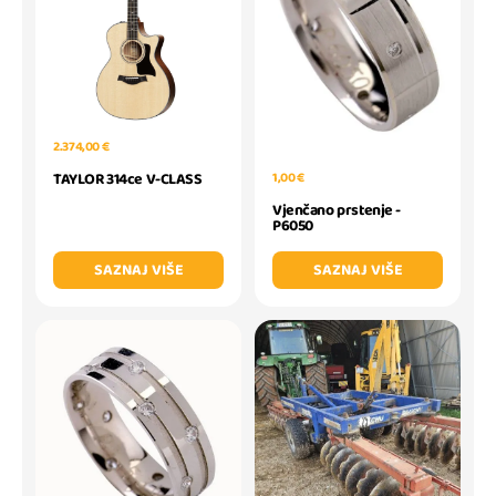
2.374,00 €
TAYLOR 314ce V-CLASS
1,00 €
Vjenčano prstenje -
P6050
SAZNAJ VIŠE
SAZNAJ VIŠE