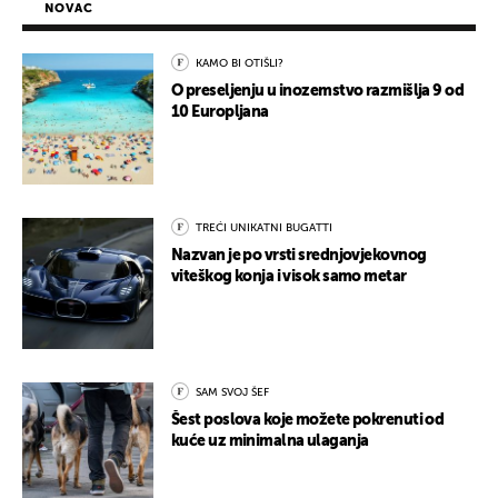
NOVAC
KAMO BI OTIŠLI?
O preseljenju u inozemstvo razmišlja 9 od
10 Europljana
TREĆI UNIKATNI BUGATTI
Nazvan je po vrsti srednjovjekovnog
viteškog konja i visok samo metar
SAM SVOJ ŠEF
Šest poslova koje možete pokrenuti od
kuće uz minimalna ulaganja