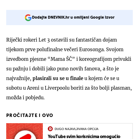
Dodajte DNEVNIK.hr u omiljeni Google izvor
Riječki rokeri Let 3 ostavili su fantastičan dojam
tijekom prve polufinalne večeri Eurosonga. Svojom
izvedbom pjesme “Mama ŠČ” i koreografijom privukli
su pažnju i dobili jako puno novih fanova, a što je
najvažnije,
plasirali su se u finale
u kojem će se u
subotu u Areni u Liverpoolu boriti za što bolji plasman,
možda i pobjedu.
PROČITAJTE I OVO
DUGO NAJAVLJIVANA OPCIJA
YouTube svim korisnicima omogućio