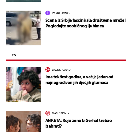
IMPRESIVNO!
Scena iz Srbije fascinirala društvene mreže!
Pogledajte neobičnog ljubimca
TV
DALEKI GRAD
Ima tek šest godina, a već je jedan od
najnagrađivanijih dječjih glumaca
NASLJEDNIK
ANKETA: Koju ženu bi Serhat trebao
izabrati?