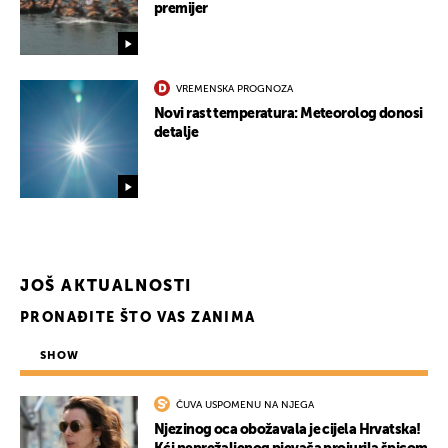
premijer
VREMENSKA PROGNOZA
Novi rast temperatura: Meteorolog donosi
detalje
JOŠ AKTUALNOSTI
PRONAĐITE ŠTO VAS ZANIMA
SHOW
ČUVA USPOMENU NA NJEGA
Njezinog oca obožavala je cijela Hrvatska!