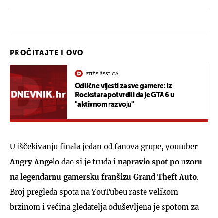
PROČITAJTE I OVO
STIŽE ŠESTICA
Odlične vijesti za sve gamere: Iz
Rockstara potvrdili da je GTA 6 u
"aktivnom razvoju"
U iščekivanju finala jedan od fanova grupe, youtuber
Angry Angelo
dao si je truda i
napravio spot po uzoru
na legendarnu gamersku franšizu Grand Theft Auto
.
Broj pregleda spota na YouTubeu raste velikom
brzinom i većina gledatelja oduševljena je spotom za