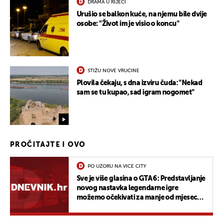
DRAMA U RIJECI
Urušio se balkon kuće, na njemu bile dvije
osobe: "Život im je visio o koncu"
STIŽU NOVE VRUĆINE
Plovila čekaju, s dna izviru čuda: "Nekad
sam se tu kupao, sad igram nogomet"
PROČITAJTE I OVO
PO UZORU NA VICE CITY
Sve je više glasina o GTA 6: Predstavljanje
novog nastavka legendarne igre
možemo očekivati za manje od mjesec
dana