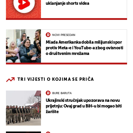
uklanjanje shorts videa
NOVI PRESEDAN
Mlada Amerikanka dobila milijunski spor
protiv Meta-e i YouTube-a zbog ovisnosti
o društvenim mrežama
TRI VIJESTI O KOJIMA SE PRIČA
BURE BARUTA
Ukrajinski stručnjak upozorava na novu
prijetnju: Ovaj grad u BiH-u bi mogao biti
žarište