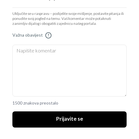
Uključite se u raspravu – podijelite svoje mišljenje, postavite pitanja ili
ponudite svoj pogled na temu. Vaš komentar može potaknuti
zanimljiv dijalog i obogatiti zajednicu našeg portala.
Važna obavijest
!
1500 znakova preostalo
Prijavite se