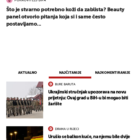
POKROVITELJ BIPA
Što je stvarno potrebno koži da zablista? Beauty
panel otvorio pitanja koja si i same često
postavljamo...
AKTUALNO
NAJČITANIJE
NAJKOMENTIRANIJE
BURE BARUTA
Ukrajinski stručnjak upozorava na novu
prijetnju: Ovaj grad u BiH-u bi mogao biti
žarište
DRAMA U RIJECI
Urušio se balkon kuće, na njemu bile dvije