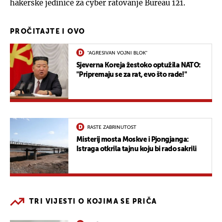
hakerske jedinice za cyber ratovanje Bureau 121.
PROČITAJTE I OVO
"AGRESIVAN VOJNI BLOK"
Sjeverna Koreja žestoko optužila NATO:
"Pripremaju se za rat, evo što rade!"
RASTE ZABRINUTOST
Misterij mosta Moskve i Pjongjanga:
Istraga otkrila tajnu koju bi rado sakrili
TRI VIJESTI O KOJIMA SE PRIČA