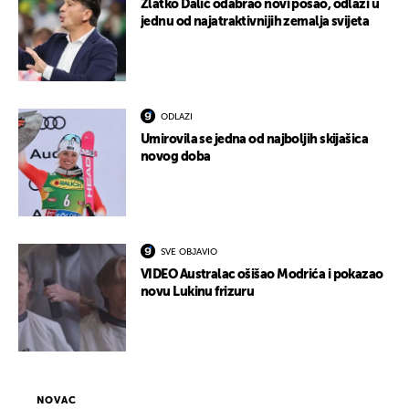
Zlatko Dalić odabrao novi posao, odlazi u
jednu od najatraktivnijih zemalja svijeta
ODLAZI
Umirovila se jedna od najboljih skijašica
novog doba
SVE OBJAVIO
VIDEO Australac ošišao Modrića i pokazao
novu Lukinu frizuru
NOVAC