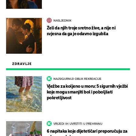
NASLJEDNIK
Želi da njih troje sretno žive, a nije ni
svjesna da ga je odavno izgubila
ZDRAVLJE
NAJSIGURNIJI OBLIK REKREACIJE
Vježbe za koljeno u moru: 5 sigurnih vježbi
koje mogu smanjiti bol i poboljšati
pokretljivost
VRIJEDI IH UVRSTITI U PREHRANU
6 napitaka koje dijetetičari preporučuju za