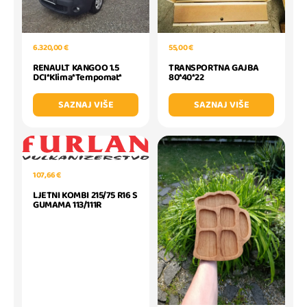
6.320,00 €
55,00 €
RENAULT KANGOO 1.5
TRANSPORTNA GAJBA
DCI*Klima*Tempomat*
80*40*22
SAZNAJ VIŠE
SAZNAJ VIŠE
107,66 €
LJETNI KOMBI 215/75 R16 S
GUMAMA 113/111R