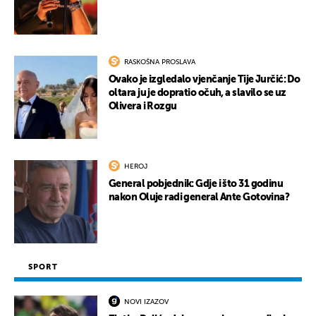
RASKOŠNA PROSLAVA
Ovako je izgledalo vjenčanje Tije Jurčić: Do
oltara ju je dopratio očuh, a slavilo se uz
Olivera i Rozgu
HEROJ
General pobjednik: Gdje i što 31 godinu
nakon Oluje radi general Ante Gotovina?
SPORT
NOVI IZAZOV