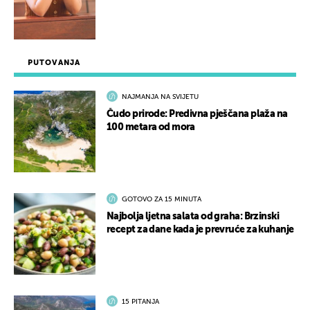
PUTOVANJA
NAJMANJA NA SVIJETU
Čudo prirode: Predivna pješčana plaža na
100 metara od mora
GOTOVO ZA 15 MINUTA
Najbolja ljetna salata od graha: Brzinski
recept za dane kada je prevruće za kuhanje
15 PITANJA