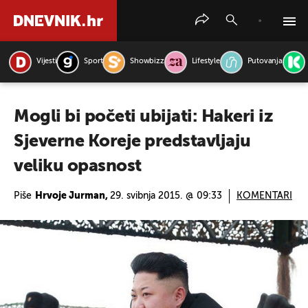
Vijesti
Sport
Showbizz
Lifestyle
Putovanja
PRETRAŽITE VIJESTI
Mogli bi početi ubijati: Hakeri iz
Sjeverne Koreje predstavljaju
veliku opasnost
Piše
Hrvoje Jurman,
29. svibnja 2015. @ 09:33
KOMENTARI