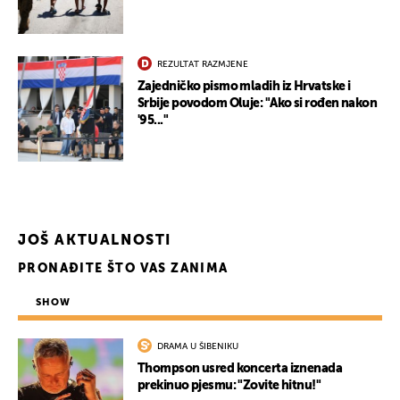
REZULTAT RAZMJENE
Zajedničko pismo mladih iz Hrvatske i
Srbije povodom Oluje: "Ako si rođen nakon
'95..."
JOŠ AKTUALNOSTI
PRONAĐITE ŠTO VAS ZANIMA
SHOW
DRAMA U ŠIBENIKU
Thompson usred koncerta iznenada
prekinuo pjesmu: "Zovite hitnu!"