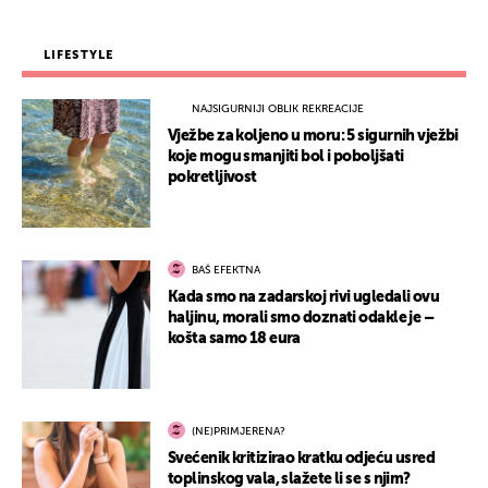
LIFESTYLE
NAJSIGURNIJI OBLIK REKREACIJE
Vježbe za koljeno u moru: 5 sigurnih vježbi
koje mogu smanjiti bol i poboljšati
pokretljivost
BAŠ EFEKTNA
Kada smo na zadarskoj rivi ugledali ovu
haljinu, morali smo doznati odakle je –
košta samo 18 eura
(NE)PRIMJERENA?
Svećenik kritizirao kratku odjeću usred
toplinskog vala, slažete li se s njim?