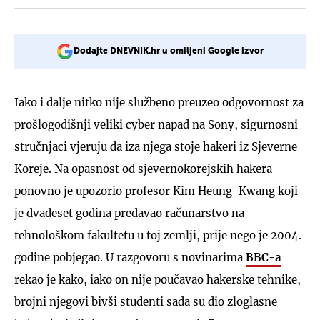
Dodajte DNEVNIK.hr u omiljeni Google izvor
Iako i dalje nitko nije službeno preuzeo odgovornost za
prošlogodišnji veliki cyber napad na Sony, sigurnosni
stručnjaci vjeruju da iza njega stoje hakeri iz Sjeverne
Koreje. Na opasnost od sjevernokorejskih hakera
ponovno je upozorio profesor Kim Heung-Kwang koji
je dvadeset godina predavao računarstvo na
tehnološkom fakultetu u toj zemlji, prije nego je 2004.
godine pobjegao. U razgovoru s novinarima
BBC-a
rekao je kako, iako on nije poučavao hakerske tehnike,
brojni njegovi bivši studenti sada su dio zloglasne