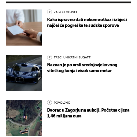
ZA POSLODAVCE
Kako ispravno dati nekome otkaz i izbjeći
najčešće pogreške te sudske sporove
TREĆI UNIKATNI BUGATTI
Nazvan je po vrsti srednjovjekovnog
viteškog konja i visok samo metar
POVOLJNO
Dvorac u Zagorju na aukciji. Početna cijena
1,46 milijuna eura