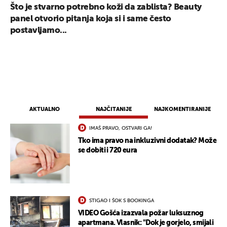
Što je stvarno potrebno koži da zablista? Beauty
panel otvorio pitanja koja si i same često
postavljamo...
AKTUALNO
NAJČITANIJE
NAJKOMENTIRANIJE
IMAŠ PRAVO, OSTVARI GA!
Tko ima pravo na inkluzivni dodatak? Može
se dobiti i 720 eura
STIGAO I ŠOK S BOOKINGA
VIDEO Gošća izazvala požar luksuznog
apartmana. Vlasnik: "Dok je gorjelo, smijali