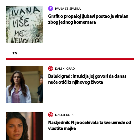
IVANA SE SPASILA
Grafit o propaloj ljubavi postao je viralan
zbog jednog komentara
TV
DALEKI GRAD
Daleki grad: Intuicija joj govori da danas
neće otići iz njihovog života
NASLJEDNIK
Nasljednik: Nije očekivala takve uvrede od
vlastite majke