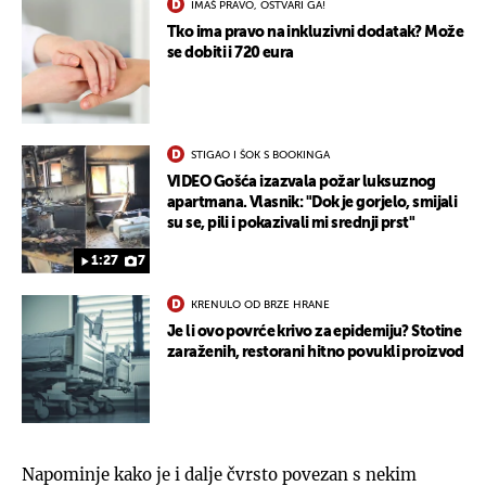
IMAŠ PRAVO, OSTVARI GA!
Tko ima pravo na inkluzivni dodatak? Može
se dobiti i 720 eura
STIGAO I ŠOK S BOOKINGA
VIDEO Gošća izazvala požar luksuznog
apartmana. Vlasnik: "Dok je gorjelo, smijali
su se, pili i pokazivali mi srednji prst"
1:27
7
KRENULO OD BRZE HRANE
Je li ovo povrće krivo za epidemiju? Stotine
zaraženih, restorani hitno povukli proizvod
Napominje kako je i dalje čvrsto povezan s nekim