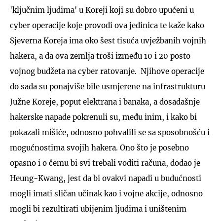
'ključnim ljudima' u Koreji koji su dobro upućeni u
cyber operacije koje provodi ova jedinica te kaže kako
Sjeverna Koreja ima oko šest tisuća uvježbanih vojnih
hakera, a da ova zemlja troši između 10 i 20 posto
vojnog budžeta na cyber ratovanje. Njihove operacije
do sada su ponajviše bile usmjerene na infrastrukturu
Južne Koreje, poput elektrana i banaka, a dosadašnje
hakerske napade pokrenuli su, među inim, i kako bi
pokazali mišiće, odnosno pohvalili se sa sposobnošću i
mogućnostima svojih hakera. Ono što je posebno
opasno i o čemu bi svi trebali voditi računa, dodao je
Heung-Kwang, jest da bi ovakvi napadi u budućnosti
mogli imati sličan učinak kao i vojne akcije, odnosno
mogli bi rezultirati ubijenim ljudima i uništenim