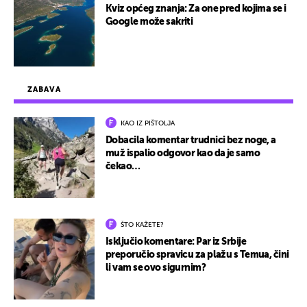
Kviz općeg znanja: Za one pred kojima se i
Google može sakriti
ZABAVA
KAO IZ PIŠTOLJA
Dobacila komentar trudnici bez noge, a
muž ispalio odgovor kao da je samo
čekao…
ŠTO KAŽETE?
Isključio komentare: Par iz Srbije
preporučio spravicu za plažu s Temua, čini
li vam se ovo sigurnim?