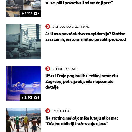
su se, pili i pokazivali mi srednji prst"
1:27
7
KRENULO OD BRZE HRANE
Je li ovo povrće krivo za epidemiju? Stotine
zaraženih, restorani hitno povukli proizvod
IZLETJELI S CESTE
Užas! Troje poginulih u teškoj nesreći u
Zagrebu, policija objavila nepoznate
detalje
1:02
5
UKLJUČITE NOTIFIKACIJE
KAOS U CEUTI
Na stotine maloljetnika lutaju ulicama:
"Očajne obitelji traže svoju djecu"