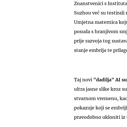
Znanstvenici s Institut
Suzhou već su testirali
Umjetna maternica koju 
posuda s hranjivom smje
prije razvoja tog susta
stanje embrija te prilag
Taj novi
"dadilja" AI s
ultra jasne slike kroz s
stvarnom vremenu, kao 
pokazuje koji se embriji
pravodobno ukloniti iz