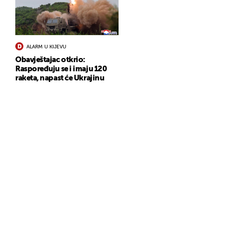
ALARM U KIJEVU
Obavještajac otkrio:
Raspoređuju se i imaju 120
raketa, napast će Ukrajinu