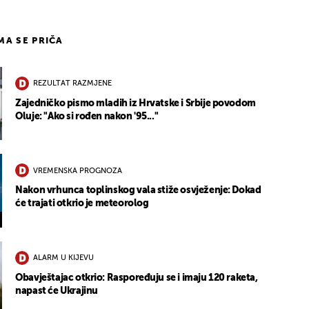
IMA SE PRIČA
REZULTAT RAZMJENE
Zajedničko pismo mladih iz Hrvatske i Srbije povodom
Oluje: "Ako si rođen nakon '95..."
VREMENSKA PROGNOZA
Nakon vrhunca toplinskog vala stiže osvježenje: Dokad
će trajati otkrio je meteorolog
ALARM U KIJEVU
Obavještajac otkrio: Raspoređuju se i imaju 120 raketa,
napast će Ukrajinu