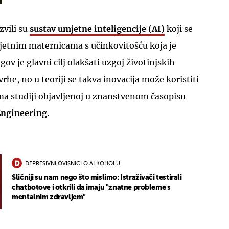
zvili su
sustav umjetne inteligencije (AI)
koji se
jetnim maternicama s učinkovitošću koja je
ov je glavni cilj olakšati uzgoj životinjskih
he, no u teoriji se takva inovacija može koristiti
UKLJUČITE NOTIFIKACIJE
ma studiji objavljenoj u znanstvenom časopisu
Engineering
.
DEPRESIVNI OVISNICI O ALKOHOLU
Sličniji su nam nego što mislimo: Istraživači testirali
chatbotove i otkrili da imaju "znatne probleme s
mentalnim zdravljem"