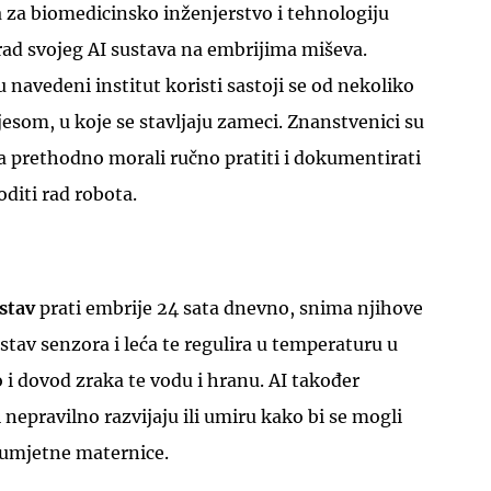
a za biomedicinsko inženjerstvo i tehnologiju
 rad svojeg AI sustava na embrijima miševa.
navedeni institut koristi sastoji se od nekoliko
som, u koje se stavljaju zameci. Znanstvenici su
va prethodno morali ručno pratiti i dokumentirati
oditi rad robota.
ustav
prati embrije 24 sata dnevno, snima njihove
ustav senzora i leća te regulira u temperaturu u
i dovod zraka te vodu i hranu. AI također
 nepravilno razvijaju ili umiru kako bi se mogli
 umjetne maternice.