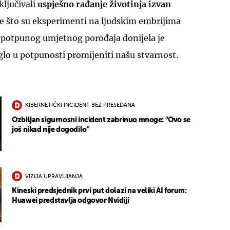
ključivali
uspješno rađanje životinja izvan
 što su eksperimenti na ljudskim embrijima
potpunog umjetnog porođaja donijela je
lo u potpunosti promijeniti našu stvarnost.
KIBERNETIČKI INCIDENT BEZ PRESEDANA
Ozbiljan sigurnosni incident zabrinuo mnoge: "Ovo se
još nikad nije dogodilo"
VIZIJA UPRAVLJANJA
Kineski predsjednik prvi put dolazi na veliki AI forum:
Huawei predstavlja odgovor Nvidiji