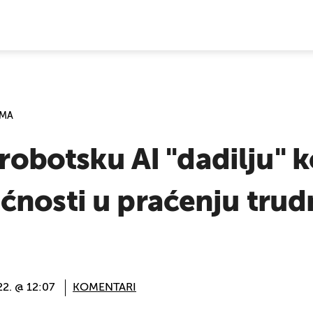
E VIJESTI
AMA
 robotsku AI "dadilju" k
ćnosti u praćenju trud
22. @ 12:07
KOMENTARI