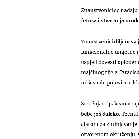
Znanstvenici se nadaju 
fetusa i stvaranja uro
Znanstvenici diljem svij
funkcionalne umjetne ma
uspjeli dovesti oplođe
majčinog tijela. Izraels
miševa do polovice cikl
Stručnjaci ipak smatraj
bebe još daleko.
Trenut
alatom za zbrinjavanje
otvorenom okruženju, ve