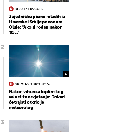
REZULTAT RAZMJENE
Zajedničko pismo mladih iz
Hrvatske i Srbije povodom
Oluje: "Ako si rođen nakon
'95..."
VREMENSKA PROGNOZA
Nakon vrhunca toplinskog
vala stiže osvježenje: Dokad
će trajati otkrio je
meteorolog