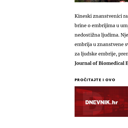
Kineski znanstvenici ra
brine o embrijima u um
nedostižna ljudima. Njeg
embrija u znanstvene svr
za ljudske embrije, pre
Journal of Biomedical 
PROČITAJTE I OVO