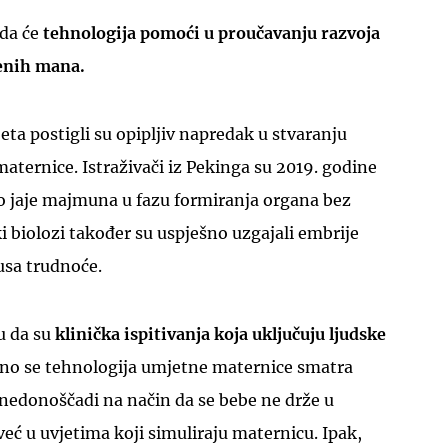
da će
tehnologija pomoći u proučavanju razvoja
đenih mana.
eta postigli su opipljiv napredak u stvaranju
ternice. Istraživači iz Pekinga su 2019. godine
no jaje majmuna u fazu formiranja organa bez
ki biolozi također su uspješno uzgajali embrije
usa trudnoće.
u da su
klinička ispitivanja koja uključuju ljudske
no se tehnologija umjetne maternice smatra
 nedonoščadi na način da se bebe ne drže u
ć u uvjetima koji simuliraju maternicu. Ipak,