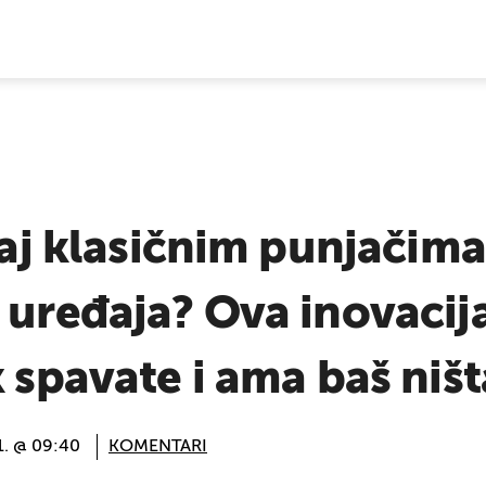
E VIJESTI
kraj klasičnim punjačima
 uređaja? Ova inovacij
k spavate i ama baš ništ
1. @ 09:40
KOMENTARI