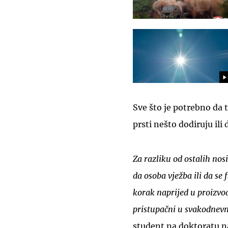
Sve što je potrebno da 
prsti nešto dodiruju il
Za razliku od ostalih nos
da osoba vježba ili da se 
korak naprijed u proizvod
pristupačni u svakodnevn
student na doktoratu na