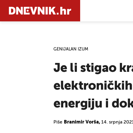
PRETRAŽIT
GENIJALAN IZUM
Je li stigao 
elektroničkih
energiju i do
Piše
Branimir Vorša,
14. srpnja 202