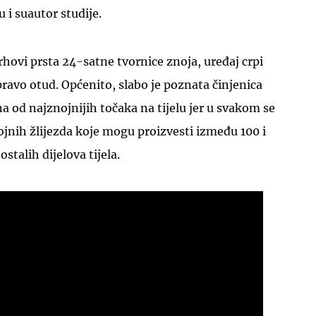
i suautor studije.
rhovi prsta 24-satne tvornice znoja, uređaj crpi
pravo otud. Općenito, slabo je poznata činjenica
na od najznojnijih točaka na tijelu jer u svakom se
nojnih žlijezda koje mogu proizvesti između 100 i
stalih dijelova tijela.