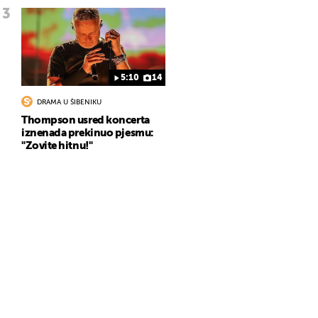
5:10
14
DRAMA U ŠIBENIKU
Thompson usred koncerta
iznenada prekinuo pjesmu:
"Zovite hitnu!"