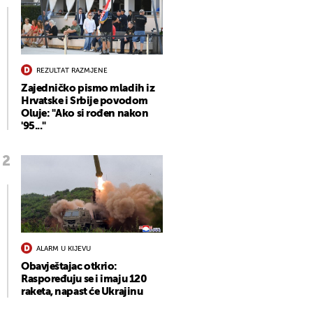
REZULTAT RAZMJENE
Zajedničko pismo mladih iz
Hrvatske i Srbije povodom
Oluje: "Ako si rođen nakon
'95..."
ALARM U KIJEVU
Obavještajac otkrio:
Raspoređuju se i imaju 120
raketa, napast će Ukrajinu