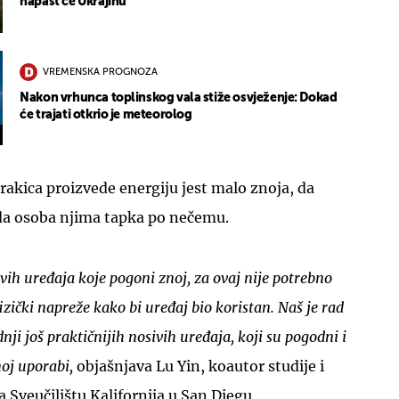
napast će Ukrajinu
VREMENSKA PROGNOZA
Nakon vrhunca toplinskog vala stiže osvježenje: Dokad
će trajati otkrio je meteorolog
trakica proizvede energiju jest malo znoja, da
i da osoba njima tapka po nečemu.
ivih uređaja koje pogoni znoj, za ovaj nije potrebno
fizički napreže kako bi uređaj bio koristan. Naš je rad
nji još praktičnijih nosivih uređaja, koji su pogodni i
oj uporabi,
objašnjava Lu Yin, koautor studije i
 Sveučilištu Kalifornija u San Diegu.