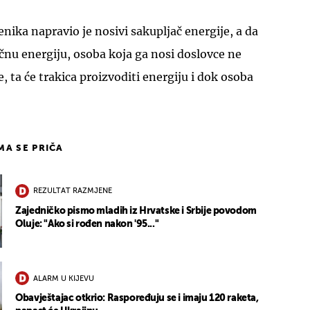
ika napravio je nosivi sakupljač energije, a da
ičnu energiju, osoba koja ga nosi doslovce ne
, ta će trakica proizvoditi energiju i dok osoba
IMA SE PRIČA
REZULTAT RAZMJENE
Zajedničko pismo mladih iz Hrvatske i Srbije povodom
Oluje: "Ako si rođen nakon '95..."
ALARM U KIJEVU
Obavještajac otkrio: Raspoređuju se i imaju 120 raketa,