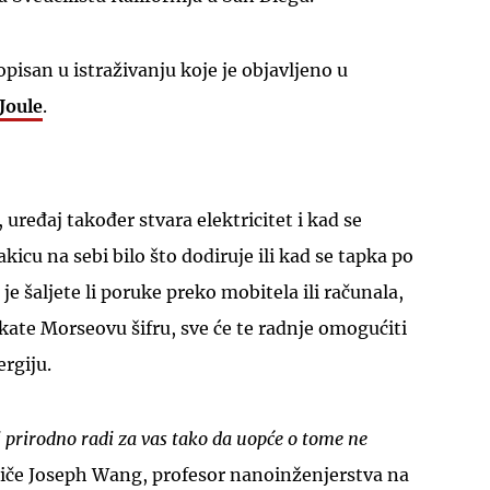
opisan u istraživanju koje je objavljeno u
Joule
.
UKLJUČITE NOTIFIKACIJE
uređaj također stvara elektricitet i kad se
akicu na sebi bilo što dodiruje ili kad se tapka po
je šaljete li poruke preko mobitela ili računala,
apkate Morseovu šifru, sve će te radnje omogućiti
ergiju.
aj prirodno radi za vas tako da uopće o tome ne
stiče Joseph Wang, profesor nanoinženjerstva na