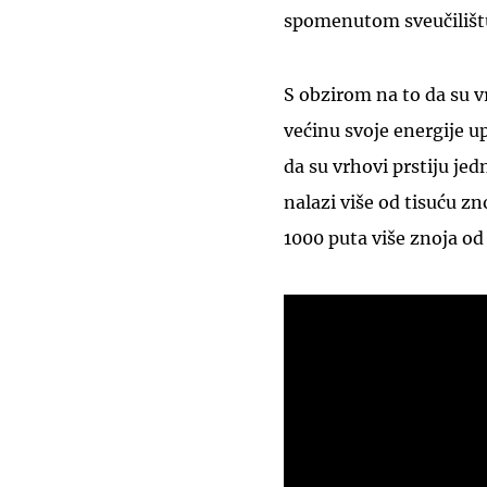
spomenutom sveučilištu 
S obzirom na to da su v
većinu svoje energije u
da su vrhovi prstiju jed
nalazi više od tisuću z
1000 puta više znoja od o