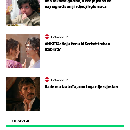
Ima tek šest godina, a već je jedan od
najnagrađivanijih dječjih glumaca
NASLJEDNIK
ANKETA: Koju ženu bi Serhat trebao
izabrati?
NASLJEDNIK
Rade mu iza leđa, a on toga nije svjestan
ZDRAVLJE