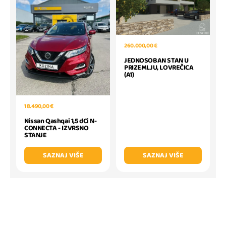
260.000,00 €
JEDNOSOBAN STAN U
PRIZEMLJU, LOVREČICA
(A1)
18.490,00 €
Nissan Qashqai 1,5 dCi N-
CONNECTA - IZVRSNO
STANJE
SAZNAJ VIŠE
SAZNAJ VIŠE