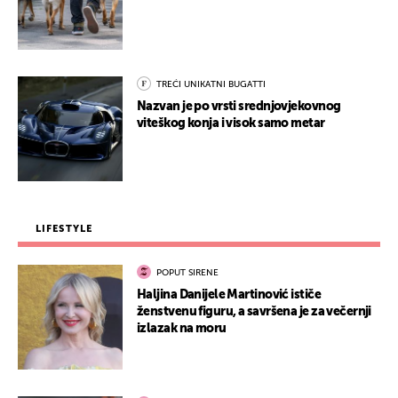
TREĆI UNIKATNI BUGATTI
Nazvan je po vrsti srednjovjekovnog
viteškog konja i visok samo metar
LIFESTYLE
POPUT SIRENE
Haljina Danijele Martinović ističe
ženstvenu figuru, a savršena je za večernji
izlazak na moru