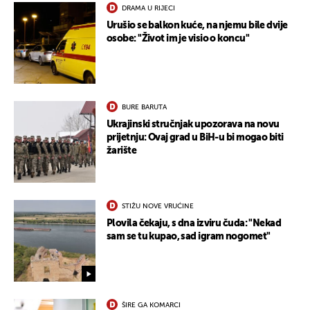
DRAMA U RIJECI
Urušio se balkon kuće, na njemu bile dvije
osobe: "Život im je visio o koncu"
BURE BARUTA
Ukrajinski stručnjak upozorava na novu
prijetnju: Ovaj grad u BiH-u bi mogao biti
žarište
UKLJUČITE NOTIFIKACIJE
STIŽU NOVE VRUĆINE
Plovila čekaju, s dna izviru čuda: "Nekad
sam se tu kupao, sad igram nogomet"
ŠIRE GA KOMARCI