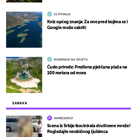
15 PITANJA
Kviz općeg znanja: Za one pred kojima se i
Google može sakriti
NAJMANJA NA SVIJETU
Čudo prirode: Predivna pješčana plaža na
100 metara od mora
ZABAVA
IMPRESIVNO!
Scena iz Srbije fascinirala društvene mreže!
Pogledajte neobičnog ljubimca