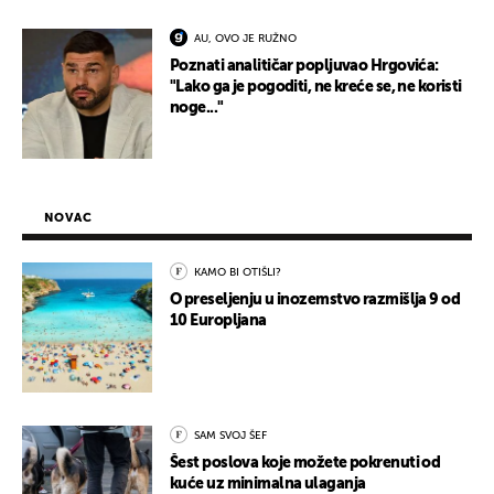
AU, OVO JE RUŽNO
Poznati analitičar popljuvao Hrgovića:
"Lako ga je pogoditi, ne kreće se, ne koristi
noge..."
NOVAC
KAMO BI OTIŠLI?
O preseljenju u inozemstvo razmišlja 9 od
10 Europljana
SAM SVOJ ŠEF
Šest poslova koje možete pokrenuti od
kuće uz minimalna ulaganja