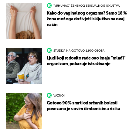
"VRHUNAC" ŽENSKOG SEKSUALNOG ISKUSTVA
Kako do vaginalnog orgazma? Samo 18 %
žena može ga doživjeti isključivo na ovaj
način
STUDIJA NA GOTOVO 1.900 OSOBA
Ljudi koji redovito rade ovo imaju “mlađi”
organizam, pokazuje istraživanje
VAŽNO!
Gotovo 90 % smrti od srčanih bolesti
povezano je s ovim čimbenicima rizika