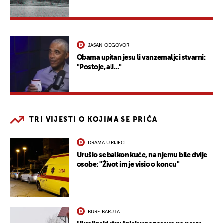
JASAN ODGOVOR
Obama upitan jesu li vanzemaljci stvarni:
"Postoje, ali..."
TRI VIJESTI O KOJIMA SE PRIČA
DRAMA U RIJECI
Urušio se balkon kuće, na njemu bile dvije
osobe: "Život im je visio o koncu"
BURE BARUTA