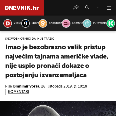
Vijesti
Sport
Showbizz
Lifestyle
Putovanja
PRETRAŽITE VIJESTI
SNOWDEN OTKRIO DA IH JE TRAŽIO
Imao je bezobrazno velik pristup
najvećim tajnama američke vlade,
nije uspio pronaći dokaze o
postojanju izvanzemaljaca
Piše
Branimir Vorša,
28. listopada 2019. @ 10:18
KOMENTARI