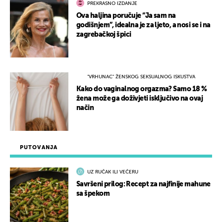
PREKRASNO IZDANJE
Ova haljina poručuje “Ja sam na
godišnjem”, idealna je za ljeto, a nosi se i na
zagrebačkoj špici
"VRHUNAC" ŽENSKOG SEKSUALNOG ISKUSTVA
Kako do vaginalnog orgazma? Samo 18 %
žena može ga doživjeti isključivo na ovaj
način
PUTOVANJA
UZ RUČAK ILI VEČERU
Savršeni prilog: Recept za najfinije mahune
sa špekom