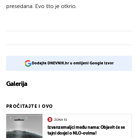
presedana. Evo što je otkrio.
Dodajte DNEVNIK.hr u omiljeni Google izvor
Galerija
1
PROČITAJTE I OVO
ZONA 51
Izvanzemaljci među nama: Objavit će se
tajni dosjei o NLO-ovima!