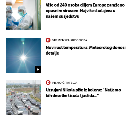
Više od 240 osoba diljem Europe zaraženo
opasnim virusom: Najviše slučajeva u
našem susjedstvu
VREMENSKA PROGNOZA
Novi rast temperatura: Meteorolog donosi
detalje
PISMO ČITATELJA
Uzrujani Nikola piše iz kolone: "Natjerao
bih desetke tisuća ljudi da..."