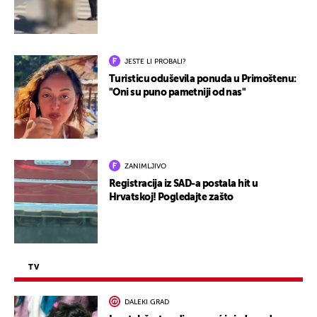
JESTE LI PROBALI?
Turisticu oduševila ponuda u Primoštenu:
"Oni su puno pametniji od nas"
ZANIMLJIVO
Registracija iz SAD-a postala hit u
Hrvatskoj! Pogledajte zašto
TV
DALEKI GRAD