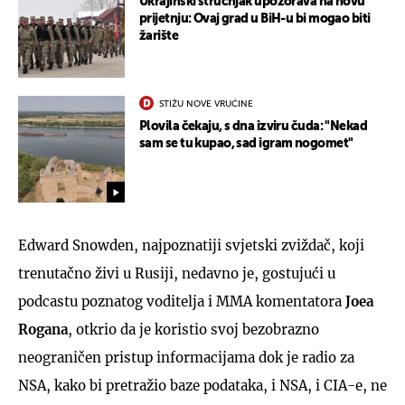
Ukrajinski stručnjak upozorava na novu
prijetnju: Ovaj grad u BiH-u bi mogao biti
žarište
STIŽU NOVE VRUĆINE
Plovila čekaju, s dna izviru čuda: "Nekad
sam se tu kupao, sad igram nogomet"
Edward Snowden, najpoznatiji svjetski zviždač, koji
trenutačno živi u Rusiji, nedavno je, gostujući u
podcastu poznatog voditelja i MMA komentatora
Joea
Rogana
, otkrio da je koristio svoj bezobrazno
neograničen pristup informacijama dok je radio za
NSA, kako bi pretražio baze podataka, i NSA, i CIA-e, ne