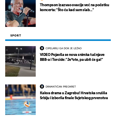
Thompson izazvao ovacije već na početku
koncerta: "Što ću kad sam slab..."
SPORT
CIPELARILI GA DOK JE LEŽAO
VIDEO Pojavila se nova snimka tučnjave
BBB-a i Torcide: "Je*ote, pa ubit će ga!"
DRAMATIČAN PREOKRET
Kakva drama u Zagrebu! Hrvatska srušila
Srbiju i izborila finale Svjetskog prvenstva