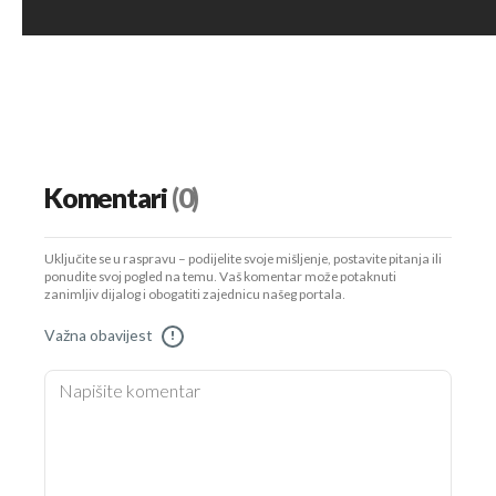
Komentari
(0)
Uključite se u raspravu – podijelite svoje mišljenje, postavite pitanja ili
ponudite svoj pogled na temu. Vaš komentar može potaknuti
zanimljiv dijalog i obogatiti zajednicu našeg portala.
Važna obavijest
!