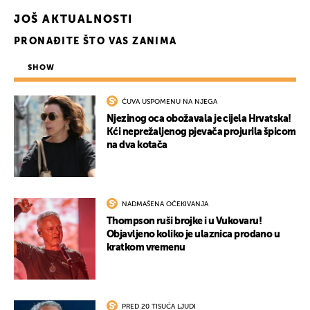
JOŠ AKTUALNOSTI
PRONAĐITE ŠTO VAS ZANIMA
SHOW
ČUVA USPOMENU NA NJEGA
Njezinog oca obožavala je cijela Hrvatska!
Kći neprežaljenog pjevača projurila špicom
na dva kotača
NADMAŠENA OČEKIVANJA
Thompson ruši brojke i u Vukovaru!
Objavljeno koliko je ulaznica prodano u
kratkom vremenu
PRED 20 TISUĆA LJUDI