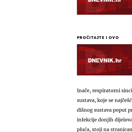
PROČITAJTE I OVO
Inače, respiratorni sinc
sustava, koje se najčeš
dišnog sustava poput p
infekcije donjih dijelov
pluća, stoji na stranic