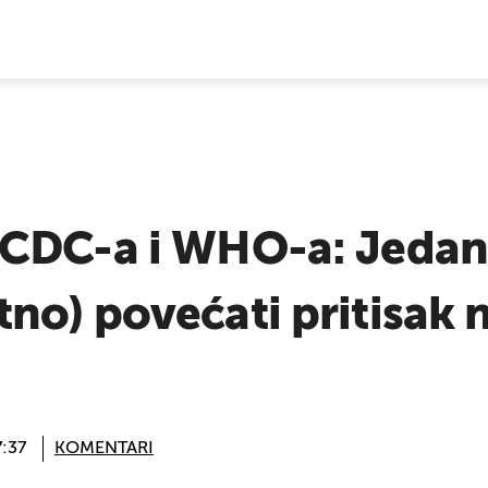
E VIJESTI
CDC-a i WHO-a: Jedan 
o) povećati pritisak n
7:37
KOMENTARI