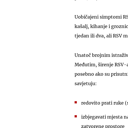
Uobičajeni simptomi RSV
kašalj, kihanje i grozn
tjedan ili dva, ali RSV 
Unatoč brojnim istraživ
Međutim, širenje RSV-a
posebno ako su prisutni
savjetuju:
redovito prati ruke (
izbjegavati mjesta n
zatvorene prostore