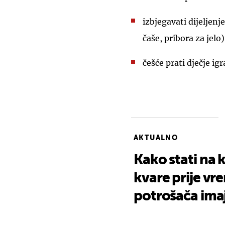
izbjegavati dijeljenj
čaše, pribora za jelo)
češće prati dječje igr
AKTUALNO
Kako stati na k
kvare prije vr
potrošača ima