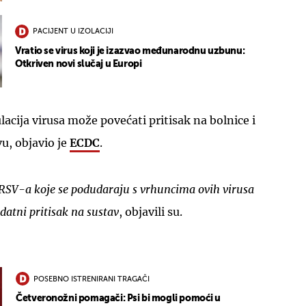
PACIJENT U IZOLACIJI
Vratio se virus koji je izazvao međunarodnu uzbunu:
Otkriven novi slučaj u Europi
ulacija virusa može povećati pritisak na bolnice i
vu, objavio je
ECDC
.
e RSV-a koje se podudaraju s vrhuncima ovih virusa
odatni pritisak na sustav
, objavili su.
POSEBNO ISTRENIRANI TRAGAČI
Četveronožni pomagači: Psi bi mogli pomoći u