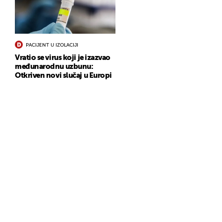
PACIJENT U IZOLACIJI
Vratio se virus koji je izazvao
međunarodnu uzbunu:
Otkriven novi slučaj u Europi