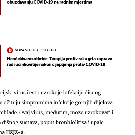
obuzdavanju COVID-19 na radnim mjestima
UKLJUČITE NOTIFIKACIJE
NOVA STUDIJA POKAZALA
Neočekivano otkriće: Terapija protiv raka grla zapravo
radi učinkovitije nakon cijepljenja protiv COVID-19
icijski virus često uzrokuje infekcije dišnog
će očituju simptomima infekcije gornjih dijelova
rehlade. Ovaj virus, međutim, može uzrokovati i
a dišnog sustava, poput bronhiolitisa i upale
ama
HZJZ-a
.