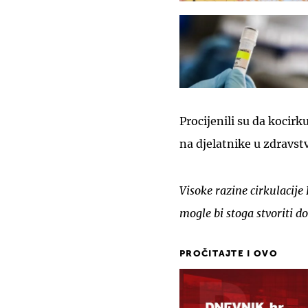
Procijenili su da kocirk
na djelatnike u zdravst
Visoke razine cirkulacij
mogle bi stoga stvoriti d
PROČITAJTE I OVO