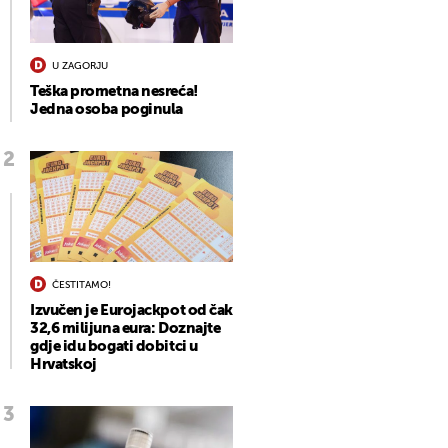
U ZAGORJU
Teška prometna nesreća!
Jedna osoba poginula
ČESTITAMO!
Izvučen je Eurojackpot od čak
32,6 milijuna eura: Doznajte
gdje idu bogati dobitci u
Hrvatskoj