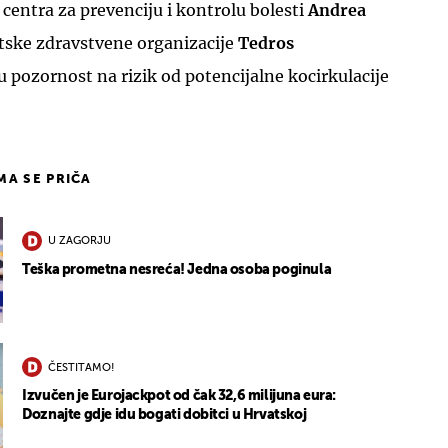
centra za prevenciju i kontrolu bolesti
Andrea
etske zdravstvene organizacije
Tedros
u pozornost na rizik od potencijalne kocirkulacije
IMA SE PRIČA
U ZAGORJU
Teška prometna nesreća! Jedna osoba poginula
ČESTITAMO!
Izvučen je Eurojackpot od čak 32,6 milijuna eura:
Doznajte gdje idu bogati dobitci u Hrvatskoj