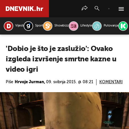
Vijesti
Sport
Showbizz
Lifestyle
Putovanja
PRETRAŽITE VIJESTI
'Dobio je što je zaslužio': Ovako
izgleda izvršenje smrtne kazne u
video igri
Piše
Hrvoje Jurman,
09. svibnja 2015. @ 08:21
KOMENTARI