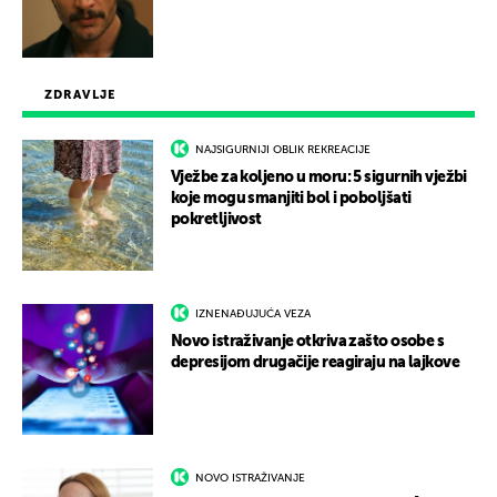
ZDRAVLJE
NAJSIGURNIJI OBLIK REKREACIJE
Vježbe za koljeno u moru: 5 sigurnih vježbi
koje mogu smanjiti bol i poboljšati
pokretljivost
IZNENAĐUJUĆA VEZA
Novo istraživanje otkriva zašto osobe s
depresijom drugačije reagiraju na lajkove
NOVO ISTRAŽIVANJE