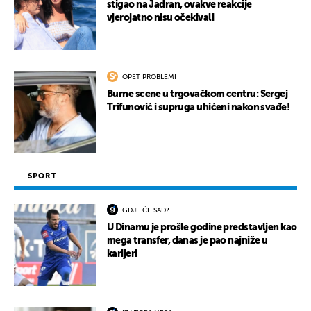
stigao na Jadran, ovakve reakcije
vjerojatno nisu očekivali
OPET PROBLEMI
Burne scene u trgovačkom centru: Sergej
Trifunović i supruga uhićeni nakon svađe!
SPORT
GDJE ĆE SAD?
U Dinamu je prošle godine predstavljen kao
mega transfer, danas je pao najniže u
karijeri