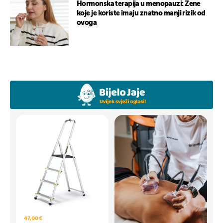
Hormonska terapija u menopauzi: Žene
koje je koriste imaju znatno manji rizik od
ovoga
47,00 €