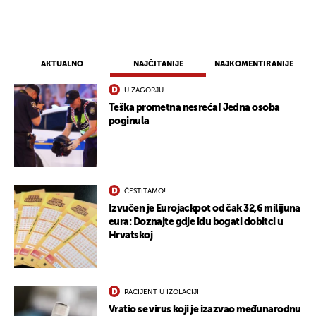
AKTUALNO
NAJČITANIJE
NAJKOMENTIRANIJE
U ZAGORJU
Teška prometna nesreća! Jedna osoba
poginula
ČESTITAMO!
Izvučen je Eurojackpot od čak 32,6 milijuna
eura: Doznajte gdje idu bogati dobitci u
Hrvatskoj
PACIJENT U IZOLACIJI
Vratio se virus koji je izazvao međunarodnu