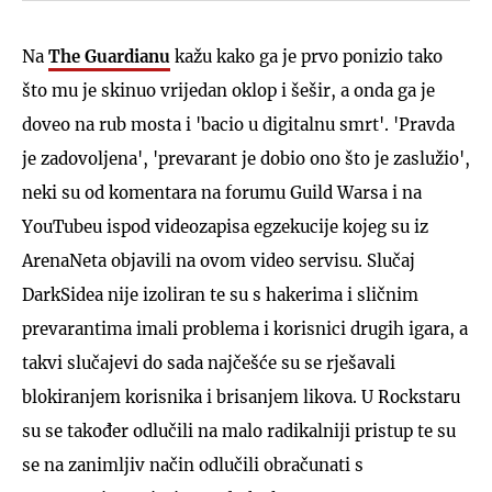
Na
The Guardianu
kažu kako ga je prvo ponizio tako
što mu je skinuo vrijedan oklop i šešir, a onda ga je
doveo na rub mosta i 'bacio u digitalnu smrt'. 'Pravda
je zadovoljena', 'prevarant je dobio ono što je zaslužio',
neki su od komentara na forumu Guild Warsa i na
YouTubeu ispod videozapisa egzekucije kojeg su iz
ArenaNeta objavili na ovom video servisu. Slučaj
DarkSidea nije izoliran te su s hakerima i sličnim
prevarantima imali problema i korisnici drugih igara, a
takvi slučajevi do sada najčešće su se rješavali
blokiranjem korisnika i brisanjem likova. U Rockstaru
su se također odlučili na malo radikalniji pristup te su
se na zanimljiv način odlučili obračunati s