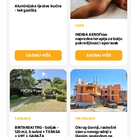
Aluminijske ljestve kućne
- 1x4 gazišta
1,00 €
INDIBA AEROflow
napredna terapija za bolju
pokretljivost i oporavak
SAZNAJ VIŠE
SAZNAJ VIŠE
1.400,00 €
199.000,00 €
BRITANSKI TRG - Goljak -
Okrug Gornji, raskošni
120 m2, 3-sobni + TERASA
stan u novogradnji s
+ VRT + GARAŽA
lijepim pogledom na