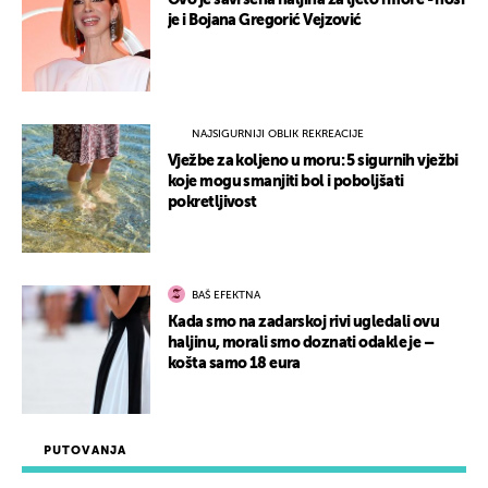
Ovo je savršena haljina za ljeto i more - nosi
je i Bojana Gregorić Vejzović
NAJSIGURNIJI OBLIK REKREACIJE
Vježbe za koljeno u moru: 5 sigurnih vježbi
koje mogu smanjiti bol i poboljšati
pokretljivost
BAŠ EFEKTNA
Kada smo na zadarskoj rivi ugledali ovu
haljinu, morali smo doznati odakle je –
košta samo 18 eura
PUTOVANJA