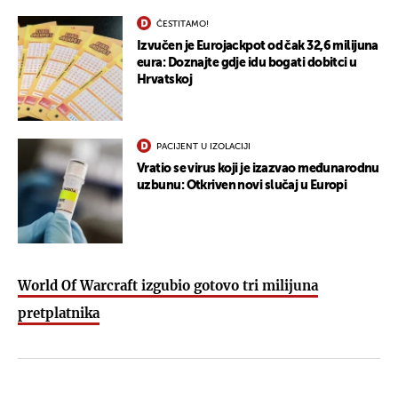
ČESTITAMO!
Izvučen je Eurojackpot od čak 32,6 milijuna
eura: Doznajte gdje idu bogati dobitci u
Hrvatskoj
PACIJENT U IZOLACIJI
Vratio se virus koji je izazvao međunarodnu
uzbunu: Otkriven novi slučaj u Europi
World Of Warcraft izgubio gotovo tri milijuna
pretplatnika