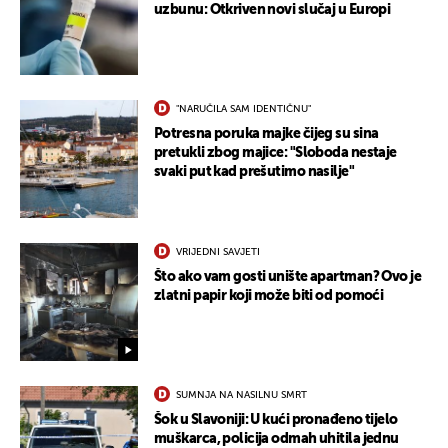
uzbunu: Otkriven novi slučaj u Europi
"NARUČILA SAM IDENTIČNU"
Potresna poruka majke čijeg su sina
pretukli zbog majice: "Sloboda nestaje
svaki put kad prešutimo nasilje"
VRIJEDNI SAVJETI
Što ako vam gosti unište apartman? Ovo je
zlatni papir koji može biti od pomoći
UKLJUČITE NOTIFIKACIJE
SUMNJA NA NASILNU SMRT
Šok u Slavoniji: U kući pronađeno tijelo
muškarca, policija odmah uhitila jednu