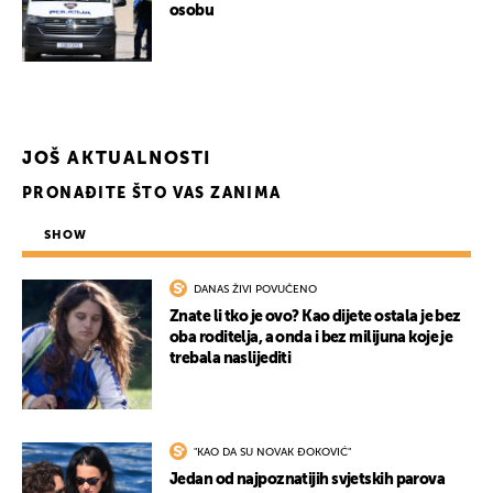
osobu
JOŠ AKTUALNOSTI
PRONAĐITE ŠTO VAS ZANIMA
SHOW
DANAS ŽIVI POVUČENO
Znate li tko je ovo? Kao dijete ostala je bez
oba roditelja, a onda i bez milijuna koje je
trebala naslijediti
"KAO DA SU NOVAK ĐOKOVIĆ"
Jedan od najpoznatijih svjetskih parova