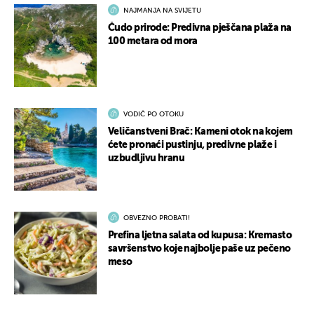
NAJMANJA NA SVIJETU
Čudo prirode: Predivna pješčana plaža na
100 metara od mora
VODIČ PO OTOKU
Veličanstveni Brač: Kameni otok na kojem
ćete pronaći pustinju, predivne plaže i
uzbudljivu hranu
OBVEZNO PROBATI!
Prefina ljetna salata od kupusa: Kremasto
savršenstvo koje najbolje paše uz pečeno
meso