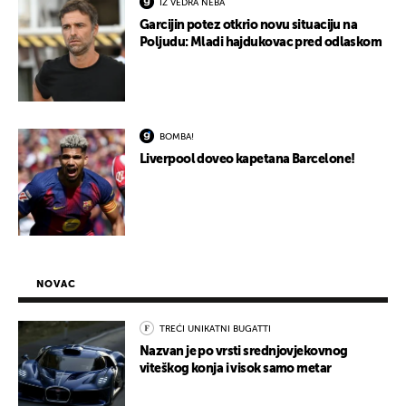
IZ VEDRA NEBA
Garcijin potez otkrio novu situaciju na
Poljudu: Mladi hajdukovac pred odlaskom
BOMBA!
Liverpool doveo kapetana Barcelone!
NOVAC
TREĆI UNIKATNI BUGATTI
Nazvan je po vrsti srednjovjekovnog
viteškog konja i visok samo metar