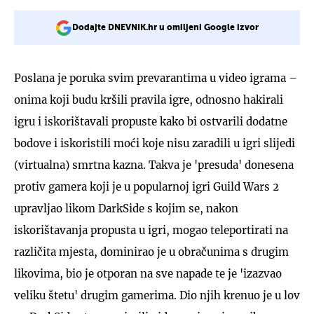
Dodajte DNEVNIK.hr u omiljeni Google izvor
Poslana je poruka svim prevarantima u video igrama –
onima koji budu kršili pravila igre, odnosno hakirali
igru i iskorištavali propuste kako bi ostvarili dodatne
bodove i iskoristili moći koje nisu zaradili u igri slijedi
(virtualna) smrtna kazna. Takva je 'presuda' donesena
protiv gamera koji je u popularnoj igri Guild Wars 2
upravljao likom DarkSide s kojim se, nakon
iskorištavanja propusta u igri, mogao teleportirati na
različita mjesta, dominirao je u obračunima s drugim
likovima, bio je otporan na sve napade te je 'izazvao
veliku štetu' drugim gamerima. Dio njih krenuo je u lov