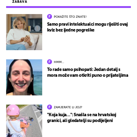
ZABAVA
POKAŽITE ŠTO ZNATE!
Samo pravi intelektualci mogu riješiti ovaj
kviz bez ijedne pogreške
HMM…
To rade samo psihopati: Jedan detalj s
mora može vam otkriti puno o prijateljima
ZAMJERATE LI JOJ?
"Koja kuja…": Snašla se na hrvatskoj
granici, ali gledatelji su podijeljeni