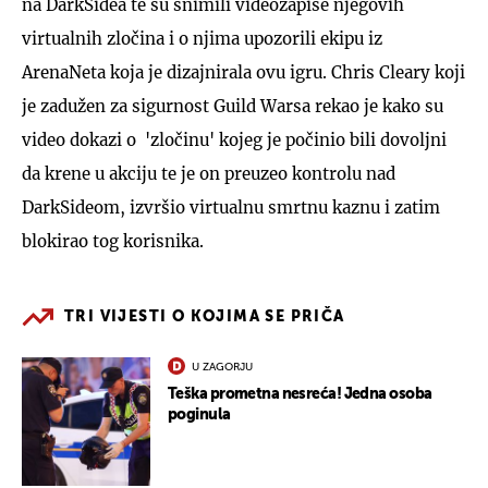
na DarkSidea te su snimili videozapise njegovih
virtualnih zločina i o njima upozorili ekipu iz
ArenaNeta koja je dizajnirala ovu igru. Chris Cleary koji
je zadužen za sigurnost Guild Warsa rekao je kako su
video dokazi o 'zločinu' kojeg je počinio bili dovoljni
da krene u akciju te je on preuzeo kontrolu nad
DarkSideom, izvršio virtualnu smrtnu kaznu i zatim
blokirao tog korisnika.
TRI VIJESTI O KOJIMA SE PRIČA
U ZAGORJU
Teška prometna nesreća! Jedna osoba
poginula