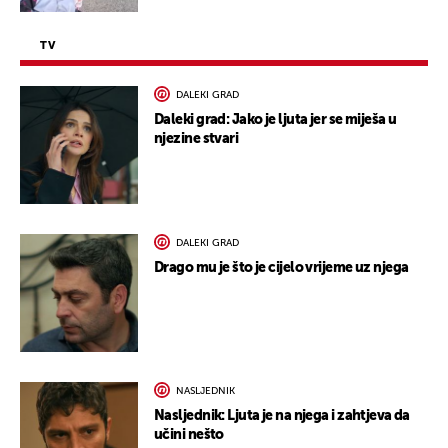
TV
DALEKI GRAD
Daleki grad: Jako je ljuta jer se miješa u
njezine stvari
DALEKI GRAD
Drago mu je što je cijelo vrijeme uz njega
NASLJEDNIK
Nasljednik: Ljuta je na njega i zahtjeva da
učini nešto